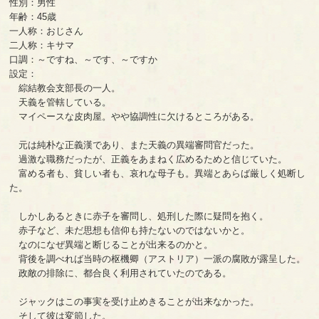
性別：男性
年齢：45歳
一人称：おじさん
二人称：キサマ
口調：～ですね、～です、～ですか
設定：
綜結教会支部長の一人。
天義を管轄している。
マイペースな皮肉屋。やや協調性に欠けるところがある。
元は純朴な正義漢であり、また天義の異端審問官だった。
過激な職務だったが、正義をあまねく広めるためと信じていた。
富める者も、貧しい者も、哀れな母子も。異端とあらば厳しく処断し
た。
しかしあるときに赤子を審問し、処刑した際に疑問を抱く。
赤子など、未だ思想も信仰も持たないのではないかと。
なのになぜ異端と断じることが出来るのかと。
背後を調べれば当時の枢機卿（アストリア）一派の腐敗が露呈した。
政敵の排除に、都合良く利用されていたのである。
ジャックはこの事実を受け止めきることが出来なかった。
そして彼は変節した。