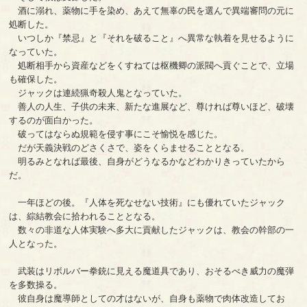
酒に溺れ、薬物に手を染め、あえて無辜の民を選んで異端審問の元に
処断した。
いつしか『禁忌』と『それを破ること』へ異常な執着を見せるように
なっていた。
処断相手から資産などをくすねては枢機卿の派閥へ貢ぐことで、立場
も確保した。
ジャックは連続猟奇殺人鬼となっていた。
善人の人生、子供の未来、新たな進展など、尊ければ尊いほど、破壊
するのが面白かった。
破ってはならぬ規範を侵す事にこそ愉悦を感じた。
だが天義決戦のどさくさで、姿をくらませることとなる。
明るみとなれば最後、自身がどうなるかなどわかりきっていたから
だ。
一年ほどの後。『人体を死なせない技術』にも優れていたジャック
は、綜結教会に拾われることとなる。
数々の非道な人体実験へ多大に貢献したジャックは、教会の幹部の一
人となった。
武装はリボルバー拳銃に見える魔道具であり、おそるべき威力の魔弾
を多数操る。
彼自身は魔導師としての才はないが、自身も薬物で肉体改造してお