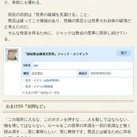
り、体術にも優れる。
現在の目的は『世界の破滅を見届ける』こと。
禁忌は破ってこそ価値があり、究極の禁忌とは世界それ自体の破壊だ
と考えたのだ。
そんな快楽を得るために、ジャックは教会の悪事に荷担し続けてい
る。
完了
『綜結教会練達支部長』ジャック・カリギュラ
GM名
pipi
種別
設定委託
納品日
2023年08月14日
・長月・イナリ（
p3p008096
）
・
長月・イナリの関係者
※ おまけSS『台詞など』付き
おまけSS『台詞など』
「この場所に入るな、このボタンを押すな……人を殺してはならない、
物を壊してはならない。ルールをこの世界の常識を一切の良識など無く
踏み潰す……実に素晴らしい、実に爽快です。禁忌とは破るために存在