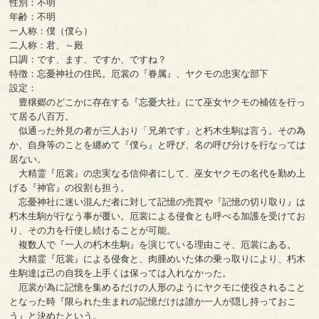
性別：不明
年齢：不明
一人称：僕（僕ら）
二人称：君、～殿
口調：です、ます、ですか、ですね？
特徴：忘憂神社の住民。厄裳の『眷属』、ヤクモの忠実な部下
設定：
豊穣郷のどこかに存在する『忘憂大社』にて巫女ヤクモの補佐を行っ
て居る八百万。
似通った外見の者が三人おり「兄弟です」と朽木生駒は言う。その為
か、自身等のことを纏めて『僕ら』と呼び、名の呼び分けを行なっては
居ない。
大精霊『厄裳』の忠実なる信仰者にして、巫女ヤクモの名代を勤め上
げる『神官』の役割も担う。
忘憂神社に迷い混んだ者に対して記憶の売買や『記憶の切り取り』は
朽木生駒が行なう事が覆い。厄裳による侵食とも呼べる加護を受けてお
り、その力を行使し続けることが可能。
複数人で『一人の朽木生駒』を演じている理由こそ、厄裳にある。
大精霊『厄裳』による侵食と、肉腫めいた体の乗っ取りにより、朽木
生駒達は己の自我を上手くは保っては入れなかった。
厄裳が為に記憶を集めるだけの人形のようにヤクモに使役されること
となった時『限られた生まれの記憶だけは誰か一人が隠し持っておこ
う』と決めたという。