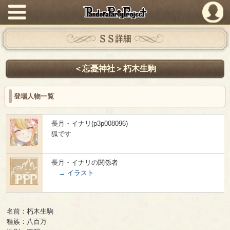
PandoraPartyProject
ＳＳ詳細
＜忘憂神社＞朽木生駒
登場人物一覧
長月・イナリ(p3p008096)
狐です
長月・イナリの関係者
→ イラスト
名前：朽木生駒
種族：八百万