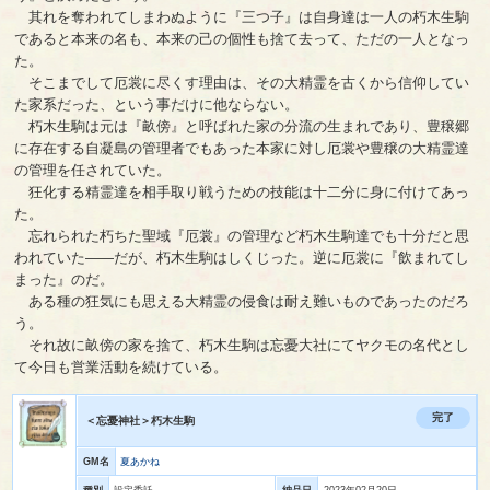
其れを奪われてしまわぬように『三つ子』は自身達は一人の朽木生駒
であると本来の名も、本来の己の個性も捨て去って、ただの一人となっ
た。
そこまでして厄裳に尽くす理由は、その大精霊を古くから信仰してい
た家系だった、という事だけに他ならない。
朽木生駒は元は『畝傍』と呼ばれた家の分流の生まれであり、豊穣郷
に存在する自凝島の管理者でもあった本家に対し厄裳や豊穣の大精霊達
の管理を任されていた。
狂化する精霊達を相手取り戦うための技能は十二分に身に付けてあっ
た。
忘れられた朽ちた聖域『厄裳』の管理など朽木生駒達でも十分だと思
われていた――だが、朽木生駒はしくじった。逆に厄裳に『飲まれてし
まった』のだ。
ある種の狂気にも思える大精霊の侵食は耐え難いものであったのだろ
う。
それ故に畝傍の家を捨て、朽木生駒は忘憂大社にてヤクモの名代とし
て今日も営業活動を続けている。
完了
＜忘憂神社＞朽木生駒
GM名
夏あかね