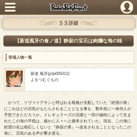
PandoraPartyProject
ＳＳ詳細
【新道風牙の食ノ道】静寂の宝石は絢爛な海の味
登場人物一覧
新道 風牙(p3p005012)
よをつむぐもの
かつて、リヴァイアサンと呼ばれる竜種が支配していた『絶望の青』
にこれほどの活気がもたらされることとなる事を、数年前に一体何人が
予想できただろうか。イレギュラーズの活躍と一部の犠牲によって生ま
れたこの海の平穏は、確かに人々へと継承されていた。現在、この海に
絶望の名は相応しくないと『静寂の青』へ改名されることとなったこの
海に、活気のある声が響き渡る。