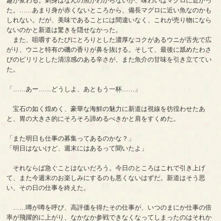
趣が変わる。刺身はなんの魚かわからないが、味わいはマグロに近かっ
た。……あまり身が赤くないところから、備長マグロに近い魚なのかも
しれない。だが、美味であることには間違いなく、これが売り物になら
ないのかと新道は驚きを隠せなかった。
また、咀嚼するたびにとろりとした濃厚なコクがあるウニが舌先で広
がり、ウニと特有の磯の香りが鼻を抜ける。そして、最後に舐めたわさ
びのピリリとした清涼感のある辛さが、また魚介の甘味を引き立ててい
た。
「……あー……どうしよ、あともう一杯……」
宝石の如く煌めく、豪華な海鮮の魅力に新道は視線を彷徨わせたあ
と、胃の大きさ的にそろそろ諦めるべきかと肩をすくめた。
「また明日も仕事の募集ってあるのかな？」
「明日はないけど、週末にはあるって聞いたよ」
それならば急ぐことはないだろう。今日のところはこれで引き上げ
て、また今週末のお楽しみにするのも悪くないはずだ。新道はそう思
い、その日の仕事を終えた。
……噂が噂を呼び、高評価を得たその仕事が、いつのまにか仕事の倍
率が飛躍的に上がり、なかなか参戦できなくなってしまったのはそれか