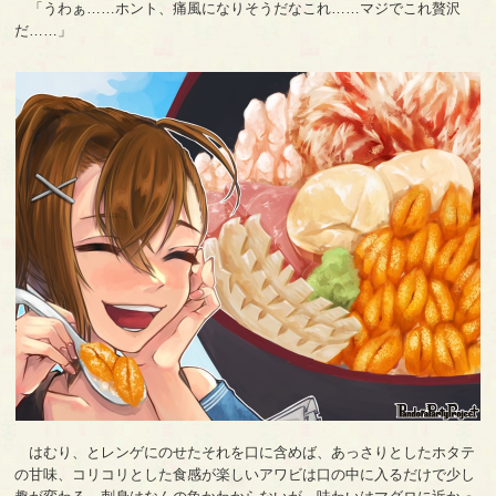
「うわぁ……ホント、痛風になりそうだなこれ……マジでこれ贅沢
だ……」
はむり、とレンゲにのせたそれを口に含めば、あっさりとしたホタテ
の甘味、コリコリとした食感が楽しいアワビは口の中に入るだけで少し