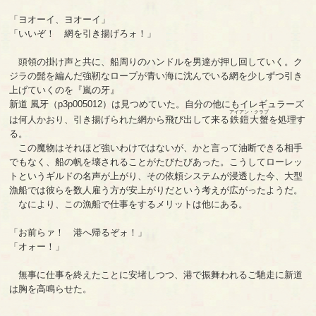
「ヨオーイ、ヨオーイ」
「いいぞ！ 網を引き揚げろォ！」
頭領の掛け声と共に、船周りのハンドルを男達が押し回していく。ク
ジラの髭を編んだ強靭なロープが青い海に沈んでいる網を少しずつ引き
上げていくのを『嵐の牙』
新道 風牙（p3p005012）は見つめていた。自分の他にもイレギュラーズ
アイアン・クラブ
は何人かおり、引き揚げられた網から飛び出して来る
鉄鎧大蟹
を処理す
る。
この魔物はそれほど強いわけではないが、かと言って油断できる相手
でもなく、船の帆を壊されることがたびたびあった。こうしてローレッ
トというギルドの名声が上がり、その依頼システムが浸透した今、大型
漁船では彼らを数人雇う方が安上がりだという考えが広がったようだ。
なにより、この漁船で仕事をするメリットは他にある。
「お前らァ！ 港へ帰るぞォ！」
「オォー！」
無事に仕事を終えたことに安堵しつつ、港で振舞われるご馳走に新道
は胸を高鳴らせた。