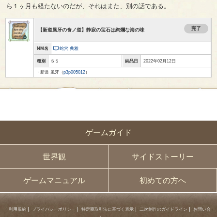
ら１ヶ月も経たないのだが、それはまた、別の話である。
完了
【新道風牙の食ノ道】静寂の宝石は絢爛な海の味
NM名
蛇穴 典雅
種別
ＳＳ
納品日
2022年02月12日
・新道 風牙（
p3p005012
）
ゲームガイド
世界観
サイドストーリー
ゲームマニュアル
初めての方へ
利用規約
プライバシーポリシー
特定商取引法に基づく表示
二次創作のガイドライン
お問い合