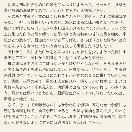
新道は初めに少なめに白米をどんぶりによそった。せっかく、具材を
乗せ放題の海鮮丼なのだ。おかわりするのが大前提だろう。
そのあと甘海老と蟹のほぐし身をこんもりと乗せる。これに醤油は要
らない、むしろ野暮というものだ。海水による塩味が引き立っており、
強いて挙げるならばレモンを少し振りかけるだけでよかった。レンゲの
上に乗った白米と引き締まった蟹の身と海老特有の甘味に目を細め、米
粒ひとつ残さず、新道はペロリと平らげる。さっぱりとした味わいは次
のどんぶりを食べたいという食欲を決して阻害したりはしない。
それから、次にまた白米をどんぶりにおかわりを少しよそった後にホ
タテとアワビ、それから刺身とウニをこれでもかと乗せた。
机に運ぶまでの間にこぼれないかとひやひやしながら、そろりそろり
と歩く新道の姿を誰も咎めはしない。何故ならば、誰もがそうして海鮮
の魅力に抗えず、どんぶりにこれでもかと強欲のままに乗せていたから
だ。実際、視界の端で、男の１人が白米を一握りしかいれずに、あとは
海鮮を乗せていく姿も見えた。海鮮丼とは名ばかりのそれに、小さく笑
う。気持ちは痛いほどわかる。新鮮な魚介をメインに味わいたいのは、
新道も一緒だった。
さて、そこまで距離がないにもかかわらず慎重に運んだせいか倍にも
感じる過程を経て、新道が席に座ると、今度は醤油とほんの少しのわさ
びを添えて頂くことにする。ウニもホタテも甘味が強い海産物だ。口の
なかが飽きないようにするには適切な組み合わせだろう。