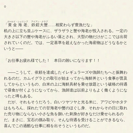
○
ゴールド・シュリンプ
アイアン・クラブ
「
黄金海老
、
鉄鎧大蟹
……相変わらず豊漁だな」
机の上に立ち並ぶケースに、ザラザラと蟹や海老が投入される。一定の
大きさ以下の蟹や海老がふるい落とされ、大型の物だけがここでは出荷
されていくのだ。では、一定基準を超えなかった海産物はどうなるかと
いうと――
「お仕事お疲れ様でした！ 本日の賄いになります！！
――こうして、依頼を達成したイレギュラーズや漁師たちへと振舞わ
れるのだ。カムイグラとの取引が始まってから海鮮丼という食事が普及
してからというもの、白米の上に海鮮具材を乗せ放題という破格の待遇
で昼食が付くようになってから、漁師達は以前よりもよく働くようにな
ったと噂もある。
だが、それもそうだろう。白いツヤツヤと光る米に、アワビやホタテ
はもちろん、採れたての甘海老や蟹のほぐし身、それからその日に取れ
た売り物にならない小さな魚を捌いた刺身が好きなだけ乗せられるの
だ。まさに、宝石の掴み取り。そんな待遇を受けることができるなら、
喜んでこの過酷な仕事に精を出そうというものだ。