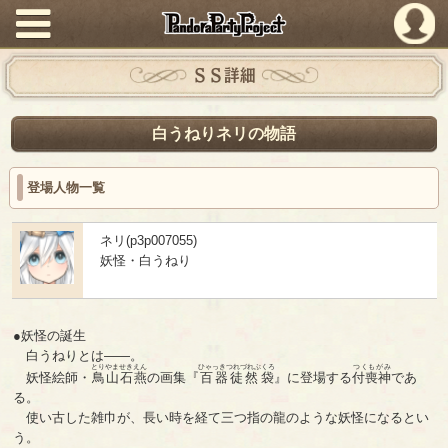
PandoraPartyProject
ＳＳ詳細
白うねりネリの物語
登場人物一覧
ネリ(p3p007055)
妖怪・白うねり
●妖怪の誕生
白うねりとは――。
とりやませきえん
ひゃっきつれづれぶくろ
つくもがみ
妖怪絵師・
鳥山石燕
の画集『
百器徒然袋
』に登場する
付喪神
であ
る。
使い古した雑巾が、長い時を経て三つ指の龍のような妖怪になるとい
う。