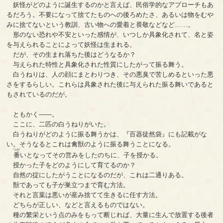
妖怪がどのように誕生するのかと言えば、民俗学的なアプローチもあ
るだろう。不要になって捨てたものへの後ろめたさ、あるいは物をむや
みに捨てないという教訓、古い物への愛着と畏敬などなど……。
形のない恐れや不安といった感情が、いつしか具象化されて、名と姿
を与えられることによって妖怪は生まれる。
だが、その生まれ落ちた後はどうなるか？
与えられた特性と具象化された性質にしたがって振る舞う。
白うねりは、人の顔にまとわりつき、その悪臭で苦しめるといった悪
さをするらしい。これらは具象された後に与えられた振る舞いであると
もされているのだが。
ともかく――。
ここに、二匹の白うねりがいた。
白うねりがどのように振る舞うかは、『百器徒然袋』にも記載がな
い。そうなるとこれは禽獣のように振る舞うことになる。
つが
番
いとなってその営みをしたのちに、子を授かる。
授かった子をどのようにして育てるのか？
自然の掟にしたがうことになるのだが、これは二通りある。
獣であっても子が巣立つまで育む方法。
それと言葉は悪いが産み捨てて生きるに任す方法。
どちらが正しい、などと言えるものではない。
種の繁栄という点のみをもって断じれば、大量に生んで放置する後者