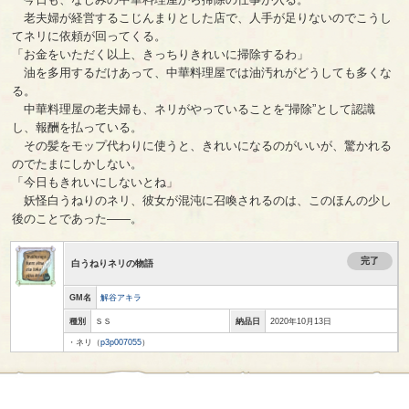
老夫婦が経営するこじんまりとした店で、人手が足りないのでこうし
てネリに依頼が回ってくる。
「お金をいただく以上、きっちりきれいに掃除するわ」
油を多用するだけあって、中華料理屋では油汚れがどうしても多くな
る。
中華料理屋の老夫婦も、ネリがやっていることを“掃除”として認識
し、報酬を払っている。
その髪をモップ代わりに使うと、きれいになるのがいいが、驚かれる
のでたまにしかしない。
「今日もきれいにしないとね」
妖怪白うねりのネリ、彼女が混沌に召喚されるのは、このほんの少し
後のことであった――。
完了
白うねりネリの物語
GM名
解谷アキラ
種別
ＳＳ
納品日
2020年10月13日
・ネリ（
p3p007055
）