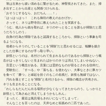
箒は古来から祓い清めるに繋がるため、神聖視されてきた。また、掃
き出すことから出産とも関係づけられる。
「おそうじするなら、おだちん……！」
「はっはっはっ！ これも御坊の教えのおかげか」
さっそく、ネリは野寺坊に教えられたことを実践する。
「うむ、他人から銭を取れば、ネリのやっとることを誰もが掃除だと思
うだろうしのう」
自身の行為が掃除であると認識するところから、掃除という事象を司
るようになる。
他者からネリのしていることを“掃除”だと思わせるには、報酬を媒介
とした仕事にするのが手っ取り早い。
妖怪というのは、名付けられて生まれるものであるから掃除という概
念がはっきりしないと生まれたばかりのネリは消えてしまいかねない。
言霊という概念がある。言葉には霊的なものが宿るとされる信仰だ。
受験生に、「すべる」や「落ちる」を使わない、大事なときに豚カツ
を食べて「勝つ」と縁起を担ぐのもこの名残だ。妖怪も無縁ではない。
汚れを落とすことを“掃除”と名付けるから、掃除の概念が共有され、
ネリも生まれることになる。
「わしらもだんだん出る場所が少なくなってきたからのう。しっかりと
妖怪として為さぬと消えてしまうかもしれん」
「まったく、最近は風呂場もきれいになってしまって」
そんなことを言ったのは、天井なめと垢舐めの二匹であった。