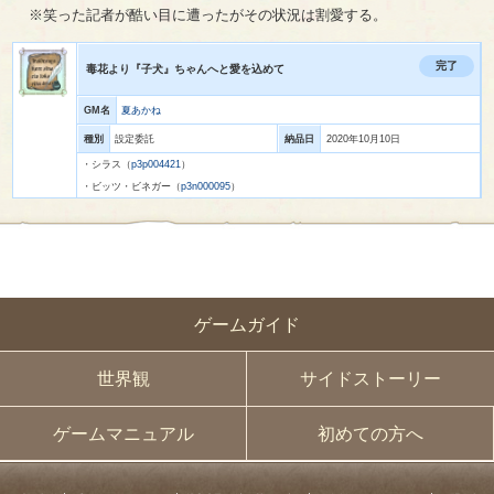
※笑った記者が酷い目に遭ったがその状況は割愛する。
完了
毒花より『子犬』ちゃんへと愛を込めて
GM名
夏あかね
種別
設定委託
納品日
2020年10月10日
・シラス（
p3p004421
）
・ビッツ・ビネガー（
p3n000095
）
ゲームガイド
世界観
サイドストーリー
ゲームマニュアル
初めての方へ