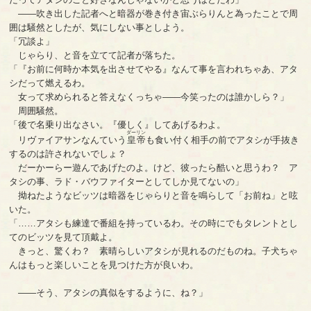
――吹き出した記者へと暗器が巻き付き宙ぶらりんと為ったことで周
囲は騒然としたが、気にしない事としよう。
「冗談よ」
じゃらり、と音を立てて記者が落ちた。
「『お前に何時か本気を出させてやる』なんて事を言われちゃあ、アタ
シだって燃えるわ。
女って求められると答えなくっちゃ――今笑ったのは誰かしら？」
周囲騒然。
「後で名乗り出なさい。『優しく』してあげるわよ。
ダーリン
リヴァイアサンなんていう
皇帝
も食い付く相手の前でアタシが手抜き
するのは許されないでしょ？
だーかーらー遊んであげたのよ。けど、彼ったら酷いと思うわ？ ア
タシの事、ラド・バウファイターとしてしか見てないの」
拗ねたようなビッツは暗器をじゃらりと音を鳴らして「お前ね」と呟
いた。
「……アタシも練達で番組を持っているわ。その時にでもタレントとし
てのビッツを見て頂戴よ。
きっと、驚くわ？ 素晴らしいアタシが見れるのだものね。子犬ちゃ
んはもっと楽しいことを見つけた方が良いわ。
――そう、アタシの真似をするように、ね？」