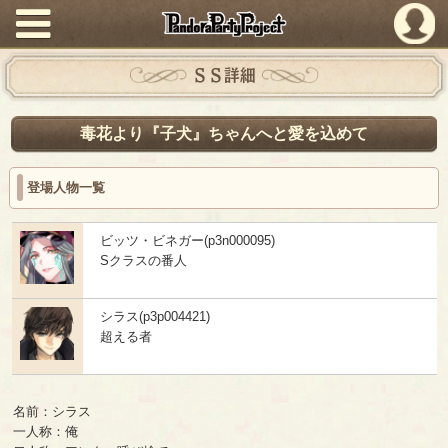
PandoraPartyProject
ＳＳ詳細
毒花より『子犬』ちゃんへと愛を込めて
登場人物一覧
ビッツ・ビネガー(p3n000095)
Sクラスの番人
シラス(p3p004421)
超える者
名前：シラス
一人称：俺