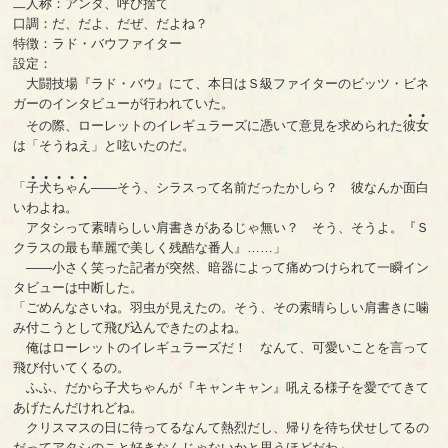
二人称：アンタ、呼び捨て
口調：だ、だよ、だぜ、だよね？
特徴：ラド・バウファイター
設定：
大闘技場『ラド・バウ』にて、本日はＳ級ファイターのビッツ・ビネ
ガーのインタビューが行われていた。
●
●
その際、ローレットのイレギュラーズに憑いて意見を求められた
彼
女
は「そうねえ」と呟いたのだ。
●
●
●
●
●
「
子
犬
ち
ゃ
ん
――そう、シラスって名前だったかしら？ 彼なんか面白
いわよね。
アタシって素晴らしい肩書きがあるじゃ無い？ そう、そうよ。『Ｓ
クラスの最も華麗で美しく残酷な番人』……」
――小さく笑った記者が突然、暗器によって痛めつけられて一瞬イン
タビューは中断した。
「ごめんなさいね。羽虫が見えたの。そう、その素晴らしい肩書きに噛
み付こうとして飛び込んできたのよね。
俺はローレットのイレギュラーズだ！ なんて、可愛いことを言って
飛び付いてくるの。
ふふ、だから子犬ちゃんが『キャンキャン』吼える様子を愛でてきて
あげたんだけれどね。
クリスマスの日に待ってるなんて熱烈だし、帰りを待ち伏せしてるの
だってアタシのこと好きなんじゃないかと思うほどだわ」