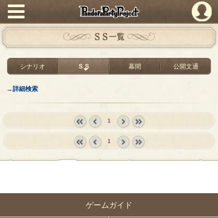
PandoraPartyProject
ＳＳ一覧
シナリオ
ＳＳ
幕間
公開文通
→詳細検索
1
« first
‹
next ›
last »
1
prev
« first
‹
next ›
last »
prev
ゲームガイド