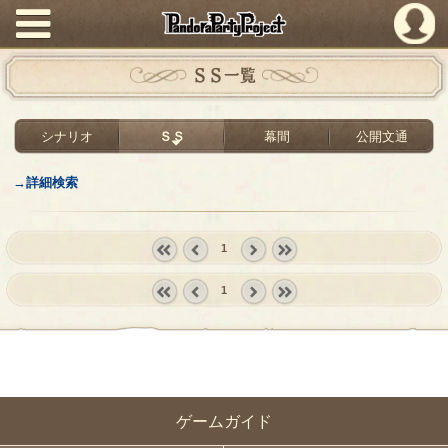
PandoraPartyProject
ＳＳ一覧
シナリオ
ＳＳ
幕間
公開文通
→詳細検索
1
« first
‹
next ›
last »
1
prev
« first
‹
next ›
last »
prev
ゲームガイド