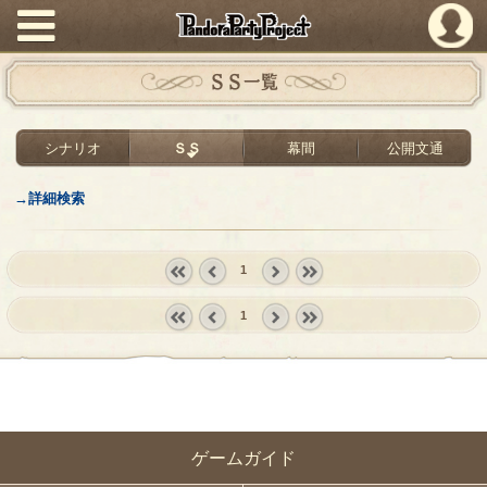
PandoraPartyProject
ＳＳ一覧
シナリオ
ＳＳ
幕間
公開文通
→詳細検索
1
« first
‹
next ›
last »
1
prev
« first
‹
next ›
last »
prev
ゲームガイド