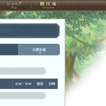
スタジオ
ショップ
闘技場
間
公開文通
ＧＭ・ＮＭ
発言
日時