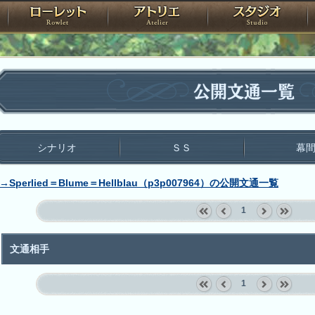
神殿
ローレット
アトリエ
raPartyProject
公開文通一覧
シナリオ
ＳＳ
幕
→Sperlied＝Blume＝Hellblau（p3p007964）の公開文通一覧
1
«
‹
next
last
first
prev
›
»
文通相手
1
«
‹
next
last