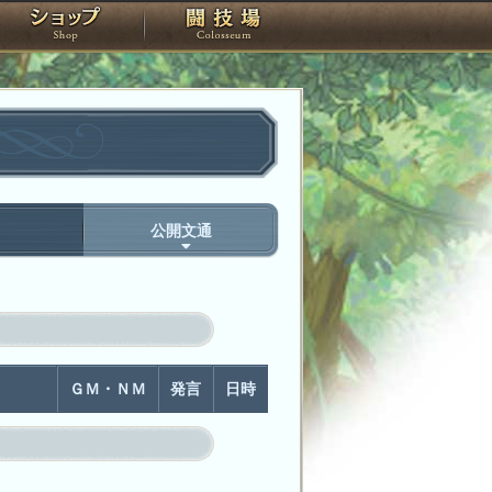
スタジオ
ショップ
闘技場
間
公開文通
ＧＭ・ＮＭ
発言
日時