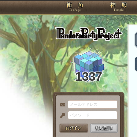
TOP
Pando
1337
メ
ー
パ
ル
ス