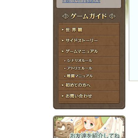
※ ID/パスワードを忘れた方
ア
ワ
ド
ー
レ
ド
ゲームガイド
ス
世界観
サイドストーリー
ゲームマニュアル
シナリオルール
アトリエルール
戦闘マニュアル
初めての方へ
お問い合わせ