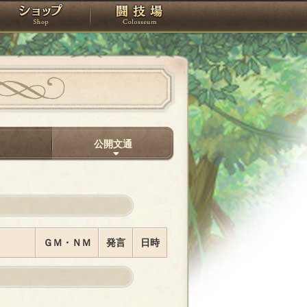
スタジオ
ショップ
闘技場
間
公開文通
ＧＭ・ＮＭ
発言
日時