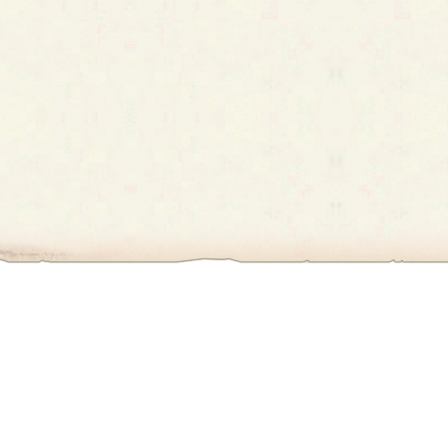
first
prev
›
»