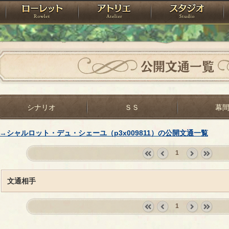
神殿
ローレット
アトリエ
raPartyProject
公開文通一覧
シナリオ
ＳＳ
幕
→シャルロット・デュ・シェーユ（p3x009811）の公開文通一覧
1
«
‹
next
last
first
prev
›
»
文通相手
1
«
‹
next
last