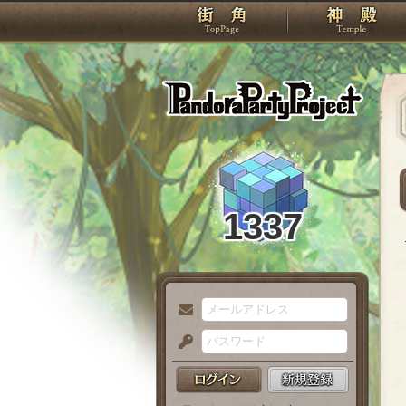
TOP
Pando
1337
メ
ー
パ
ル
ス