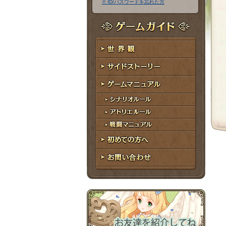
※ ID/パスワードを忘れた方
ア
ワ
ド
ー
レ
ド
ゲームガイド
ス
世界観
サイドストーリー
ゲームマニュアル
シナリオルール
アトリエルール
戦闘マニュアル
初めての方へ
お問い合わせ