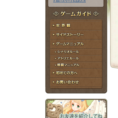
※ ID/パスワードを忘れた方
ア
ワ
ド
ー
レ
ド
ゲームガイド
ス
世界観
サイドストーリー
ゲームマニュアル
シナリオルール
アトリエルール
戦闘マニュアル
初めての方へ
お問い合わせ