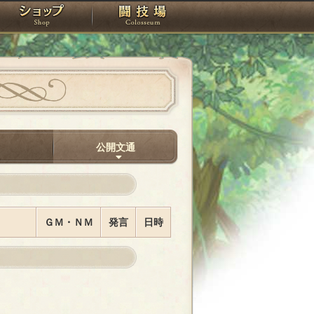
スタジオ
ショップ
闘技場
間
公開文通
ＧＭ・ＮＭ
発言
日時