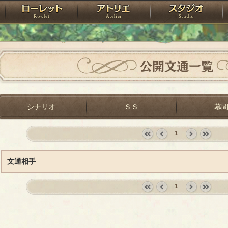
神殿
ローレット
アトリエ
raPartyProject
公開文通一覧
シナリオ
ＳＳ
幕
1
«
‹
next
last
first
prev
›
»
文通相手
1
«
‹
next
last
first
prev
›
»