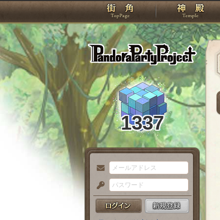
TOP
Pando
1337
メ
ー
パ
ル
ス