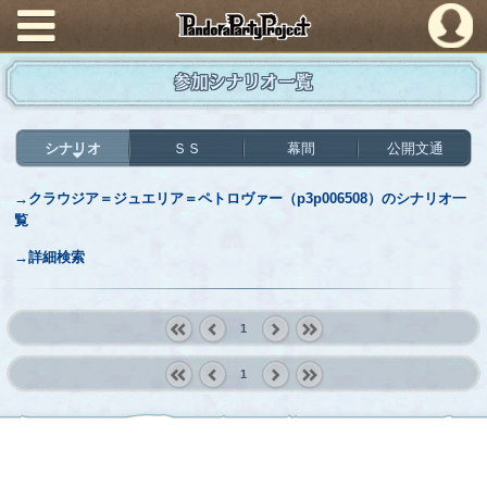
PandoraPartyProject
参加シナリオ一覧
シナリオ
ＳＳ
幕間
公開文通
→クラウジア＝ジュエリア＝ペトロヴァー（p3p006508）のシナリオ一
覧
→詳細検索
1
« first
‹
next ›
last »
1
prev
« first
‹
next ›
last »
prev