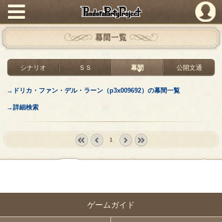
PandoraPartyProject
幕間一覧
シナリオ
ＳＳ
幕間
公開文通
→ドリカ・ファン・デル・ラーン（p3x009692）の幕間一覧
→詳細検索
1
« first
‹
next ›
last »
prev
ゲームガイド