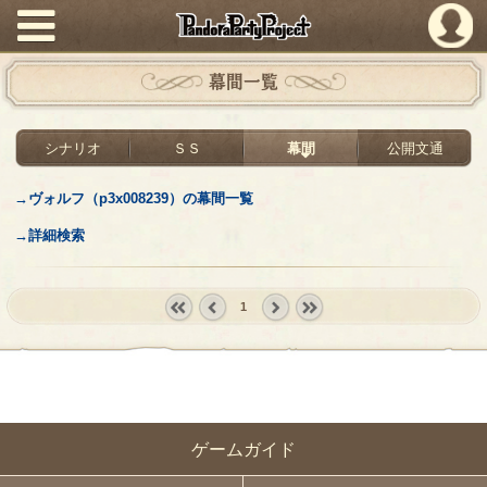
PandoraPartyProject
幕間一覧
シナリオ
ＳＳ
幕間
公開文通
→ヴォルフ（p3x008239）の幕間一覧
→詳細検索
1
« first
‹
next ›
last »
prev
ゲームガイド