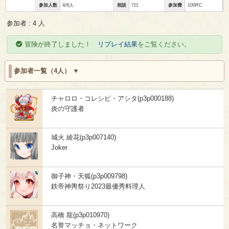
参加人数
4/8人
相談
7日
参加費
100RC
参加者 : 4 人
冒険が終了しました！
リプレイ結果
をご覧ください。
参加者一覧（4人）
チャロロ・コレシピ・アシタ(p3p000188)
炎の守護者
城火 綾花(p3p007140)
Joker
御子神・天狐(p3p009798)
鉄帝神輿祭り2023最優秀料理人
高橋 龍(p3p010970)
名誉マッチョ・ネットワーク