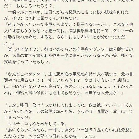
だ！ おもしろいだろう？」
一瞬マルチェロが、涙目ながらも怒気のこもった鋭い視線を向けた
が、イワンはそれに気づくそぶりもない。
「殖えたからといって小屋から出ていく様子もなかったし、これなら他
人に迷惑もかからないと思ってね。僕は俄然興味を持って、グンソーの
生態を調べ始めた。すると、さらにおもしろいことが分かったんだ
よ！」
楽しそうなイワン。彼はどのくらいの文字数でグンソーは分裂するの
か、大量の文字が書かれた物を一度に食べたらどうなるのか等、様々な
実験を行っていたらしい。
「なんとこのグンソー、虫に恐怖心や嫌悪感を持つ人が潰すと、元の書
類や本に戻るんだよ！ すごいだろう！？ やはりそういった感情に
は、何か特別なパワーが宿っているのかもしれないね……。ともかくこ
れは、機密文書の保管にも応用できそうな、画期的な大発見さ！」
「しかし昨日、僕はうっかりしてしまってね。僕は彼、マルチェロくん
から借りた本を、この部屋で読んだ後、うっかり一晩置きっ放しにして
しまったんだ」
マルチェロはめそめそしている。
「あのくらいの本なら、一冊につきグンソーは５０匹くらいには分裂し
ただろうね。本は全部で５冊あったから……ふむ」