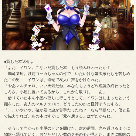
●貸した本返せよ
「よお、イワン。こないだ貸した本、もう読み終わったか？」
覇竜某所。以前ゴッカちゃんの件で、いたいけな嫌虫家たちを苦しめ
たこの男――イワンは、道端で友人に声をかけられた。
「やあマルチェロ、いい天気だね。本ならちょうど昨晩読み終わったと
ころさ。小屋に置いてあるから、これから取りに――あ」
借りていた本を小屋へ取りに行こうとして、イワンはしまったという
顔をした。友人のマルチェロは、どうしたのかと怪訝そうにする。
「……いやいや、確か君は虫が苦手だったね？ なら問題ない。僕と君
で協力すれば、あの本はすぐに『元へ戻せる』はずだからね」
そうして向かった小屋のドアを開けた、次の瞬間。光を避けるように
物陰へ隠れていく、おびただしい数のクモの姿が見えた。まさに蜘蛛の