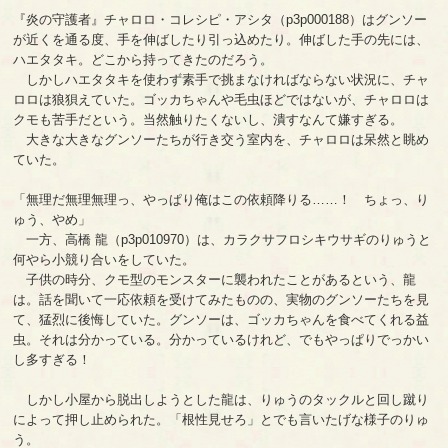
『炎の守護者』チャロロ・コレシピ・アシタ（p3p000188）はグンソー
が近くを通る度、手を伸ばしたり引っ込めたり。伸ばした手の先には、
ハエタタキ。どこから持ってきたのだろう。
しかしハエタタキを使わず素手で挑まなければならない状況に、チャ
ロロは狼狽えていた。ゴッカちゃんや毛虫ほどではないが、チャロロは
クモも苦手だという。当然触りたくないし、潰すなんて嫌すぎる。
大きな大きなグンソーたちが行き交う室内を、チャロロは呆然と眺め
ていた。
「無理だ無理無理っ、やっぱり俺はこの依頼降りる……！ ちょっ、り
ゅう、やめ」
一方、高橋 龍（p3p010970）は、カラクサフロシキウサギのりゅうと
何やら小競り合いをしていた。
子供の時分、クモ型のモンスターに襲われたことがあるという、龍
は。話を聞いて一応依頼を受けてみたものの、実物のグンソーたちを見
て、猛烈に後悔していた。グンソーは、ゴッカちゃんを食べてくれる益
虫。それは分かっている。分かっているけれど、でもやっぱりでっかい
し多すぎる！
しかし小屋から脱出しようとした龍は、りゅうのタックルと回し蹴り
によって押し止められた。「根性見せろ」とでも言いたげな様子のりゅ
う。