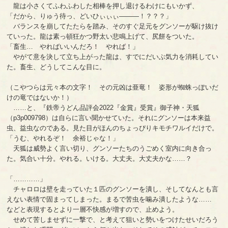
龍は小さくてふわふわした相棒を押し退けるわけにもいかず、
「だから、りゅう待っ、どいひぃぃぃ―――！？？？」
バランスを崩してたたらを踏み、そのすぐ足元をグンソーが駆け抜け
ていった。龍は素っ頓狂かつ野太い悲鳴上げて、尻餅をついた。
「畜生… やればいいんだろ！ やれば！」
やがて意を決して立ち上がった龍は、すでにだいぶ気力を消耗してい
た。畜生、どうしてこんな目に。
（こやつらは元々本の文字！ その元凶は亜竜！ 姿形が蜘蛛っぽいだ
けの竜ではないか！）
……と、『鉄帝うどん品評会2022『金賞』受賞』御子神・天狐
（p3p009798）は自らに言い聞かせていた。それにグンソーは本来益
虫、益虫なのである。見た目がほんのちょっぴりキモチワルイだけで。
「うむ、やれるぞ！ 余裕じゃな！」
天狐は威勢よく言い切り、グンソーたちのうごめく室内に向き合っ
た。気合い十分。やれる。いける。大丈夫。大丈夫かな……？
「…………」
チャロロは壁を走っていた１匹のグンソーを潰し、そしてなんとも言
えない表情で固まってしまった。まるで苦虫を噛み潰したような……
などと表現するとより一層不快感が増すので、止めよう。
せめて苦しませずに一撃で、と考えて狙いと勢いをつけたせいだろう