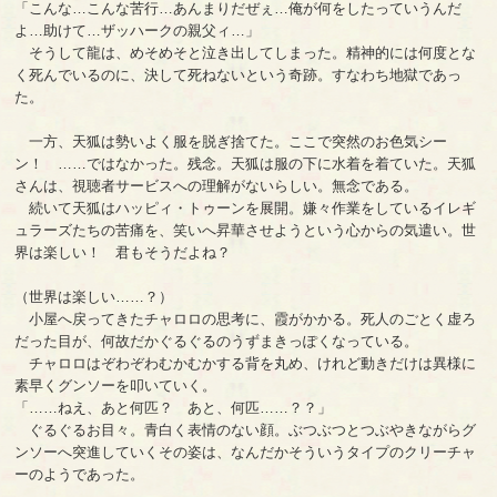
「こんな…こんな苦行…あんまりだぜぇ…俺が何をしたっていうんだ
よ…助けて…ザッハークの親父ィ…」
そうして龍は、めそめそと泣き出してしまった。精神的には何度とな
く死んでいるのに、決して死ねないという奇跡。すなわち地獄であっ
た。
一方、天狐は勢いよく服を脱ぎ捨てた。ここで突然のお色気シー
ン！ ……ではなかった。残念。天狐は服の下に水着を着ていた。天狐
さんは、視聴者サービスへの理解がないらしい。無念である。
続いて天狐はハッピィ・トゥーンを展開。嫌々作業をしているイレギ
ュラーズたちの苦痛を、笑いへ昇華させようという心からの気遣い。世
界は楽しい！ 君もそうだよね？
（世界は楽しい……？）
小屋へ戻ってきたチャロロの思考に、霞がかかる。死人のごとく虚ろ
だった目が、何故だかぐるぐるのうずまきっぽくなっている。
チャロロはぞわぞわむかむかする背を丸め、けれど動きだけは異様に
素早くグンソーを叩いていく。
「……ねえ、あと何匹？ あと、何匹……？？」
ぐるぐるお目々。青白く表情のない顔。ぶつぶつとつぶやきながらグ
ンソーへ突進していくその姿は、なんだかそういうタイプのクリーチャ
ーのようであった。