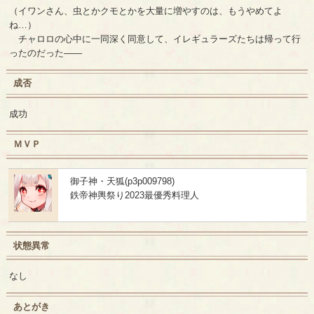
（イワンさん、虫とかクモとかを大量に増やすのは、もうやめてよ
ね…）
チャロロの心中に一同深く同意して、イレギュラーズたちは帰って行
ったのだった――
成否
成功
ＭＶＰ
御子神・天狐(p3p009798)
鉄帝神輿祭り2023最優秀料理人
状態異常
なし
あとがき