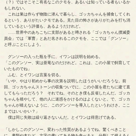
（？）ではそこそこ有名なこのクモを、あるいは知っている者もいるか
もしれない。
これは巣は作らず物陰に潜んで暮らし、ゴッカちゃんを捕食してくれ
るという、ありがたいクモである。見た目の怖さがありがたみを打ち消
しているという評価も、あるようだけれど。
……世界中のあちこちに支部があると噂される「ゴッカちゃん撲滅委
員会」では「軍曹」とあだ名されるこのクモを、ここでは「グンソー」
と呼ぶことにしよう。
グンソーの入った瓶を手に、イワンは説明を始める。
「このグンソー、実は亜竜なのだけれど。これは、この小屋で飼育して
いたものでね」
ふむ、とイワンは言葉を切る。
「いや、やはり初めから事の次第を説明したほうがいいだろうな。前
回、ゴッカちゃんストーンの収集ついでに、この小屋を君たちに建て直
してもらっただろう？ それでね、そのとき僕も反省したんだ。ゴッカ
ちゃんを殖やして、他の人に迷惑をかけるのはよくないと。で、ゴッカ
ちゃんが殖えないように、このグンソーを導入したというわけさ。ここ
まではいいかい？」
僕は同じ失敗は繰り返さないんだ。とイワンは得意げである。
「しかしこのグンソー、変わった性質があるようでね。驚くべきこと
に、書類や本など、文字の書いてある物を食べると、分裂して殖えるん