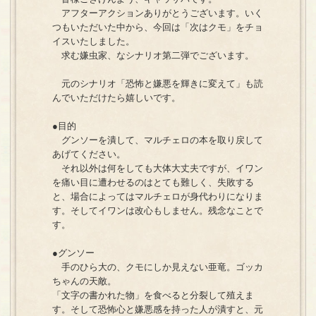
アフターアクションありがとうございます。いく
つもいただいた中から、今回は「次はクモ」をチョ
イスいたしました。
求む嫌虫家、なシナリオ第二弾でございます。
元のシナリオ「恐怖と嫌悪を輝きに変えて」も読
んでいただけたら嬉しいです。
●目的
グンソーを潰して、マルチェロの本を取り戻して
あげてください。
それ以外は何をしても大体大丈夫ですが、イワン
を痛い目に遭わせるのはとても難しく、失敗する
と、場合によってはマルチェロが身代わりになりま
す。そしてイワンは改心もしません。残念なことで
す。
●グンソー
手のひら大の、クモにしか見えない亜竜。ゴッカ
ちゃんの天敵。
「文字の書かれた物」を食べると分裂して殖えま
す。そして恐怖心と嫌悪感を持った人が潰すと、元