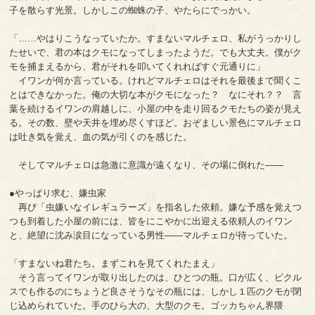
子を散らす光景。しかしこの蜘蛛の子、やたらにでっかい。
「……やはりこうなっていたか。すまないマルチェロ、私がうっかりし
たせいで、君の本はクモになってしまったようだ。でも大丈夫。僕がク
モを捕まえるから、君がそれを叩いてくれればすぐ元通りに」
イワンが何か言っている。けれどマルチェロはそれを最後まで聞くこ
とはできなかった。俺の大切な本がクモになった？ なにそれ？？ 言
葉を続けるイワンの肩越しに、小屋の中を走り回るクモたちの姿が見え
る。その数、壁や天井を埋め尽くすほど。おぞましい景色にマルチェロ
は吐き気を覚え、血の気が引くのを感じた。
そしてマルチェロは急激に意識が遠くなり、その場に倒れた――
●やっぱり求む、嫌虫家
再び「虫嫌いなイレギュラーズ」を指名した依頼。嫌な予感を覚えつ
つも到着した小屋の前には、皆をにこやかに出迎える依頼人のイワン
と、絶望に沈み涙目になっている男性――マルチェロが待っていた。
「すまないね君たち。まずこれを見てくれたまえ」
そう言ってイワンが取り出したのは、ひとつの瓶。口が広く、ピクル
スでも作るのにちょうど良さそうなその瓶には、しかし１匹のクモが閉
じ込められていた。手のひら大の、大型のクモ。ゴッカちゃん界隈