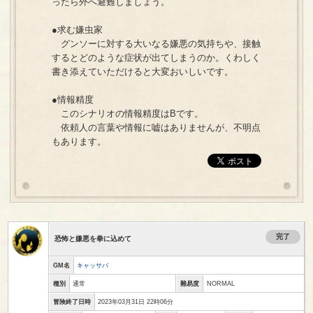
ったら外へ避難しましょう。
●求む嫌虫家
グンソーに対する大いなる嫌悪の気持ちや、接触
するとどのような症状が出てしまうのか。くわしく
書き添えていただけると大変おいしいです。
●情報精度
このシナリオの情報精度はBです。
依頼人の言葉や情報に嘘はありませんが、不明点
もあります。
完了
恐怖と嫌悪を拳に込めて
GM名
キャッサバ
種別
通常
難易度
NORMAL
冒険終了日時
2023年03月31日 22時06分