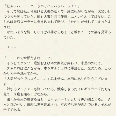
「ヒャッハー！ ハーッハッハッハッハーッ！！」
そして龍は転がり続ける天狐の近くで一緒に転がりながら、大笑いし
つつ大号泣していた。龍も天狐と同じ作戦……というわけではない。こ
ちらは天狐ローラーに巻き込まれて転び、「たが」が外れてしまったよ
うだ。
かわいそうな龍。りゅうは相棒からちょっと離れて、その姿を見守っ
ていた。
＊＊＊
「こ、これで全部だよね……？」
そうしてグンソー退治および本の回収が終わり、小屋の外にて。
チャロロは泣きながら、本をマルチェロに手渡した。念のため、しっ
かりと手を洗ってから。
「大変だったでしょう……。すみません、本当にありがとうございま
す……」
対するマルチェロも泣いている。憔悴しきったイレギュラーズたちを
見て、何度も頭を下げながら。
遠くから火の爆ぜる音と「ヒャッハー！」という声が聞こえるが、き
っと気のせい。依頼は無事達成され、本の持ち主が喜んでいる。それが
全てである。