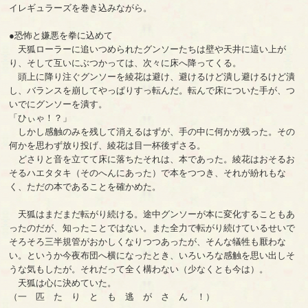
イレギュラーズを巻き込みながら。
●恐怖と嫌悪を拳に込めて
天狐ローラーに追いつめられたグンソーたちは壁や天井に這い上が
り、そして互いにぶつかっては、次々に床へ降ってくる。
頭上に降り注ぐグンソーを綾花は避け、避けるけど潰し避けるけど潰
し、バランスを崩してやっぱりすっ転んだ。転んで床についた手が、つ
いでにグンソーを潰す。
「ひぃゃ！？」
しかし感触のみを残して消えるはずが、手の中に何かが残った。その
何かを思わず放り投げ、綾花は目一杯後ずさる。
どさりと音を立てて床に落ちたそれは、本であった。綾花はおそるお
そるハエタタキ（そのへんにあった）で本をつつき、それが紛れもな
く、ただの本であることを確かめた。
天狐はまだまだ転がり続ける。途中グンソーが本に変化することもあ
ったのだが、知ったことではない。また全力で転がり続けているせいで
そろそろ三半規管がおかしくなりつつあったが、そんな犠牲も厭わな
い。というか今夜布団へ横になったとき、いろいろな感触を思い出しそ
うな気もしたが。それだって全く構わない（少なくとも今は）。
天狐は心に決めていた。
（一 匹 た り と も 逃 が さ ん ！）