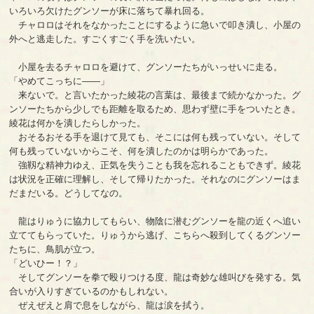
いろいろ欠けたグンソーが床に落ちて暴れ回る。
チャロロはそれをなかったことにするように急いで叩き潰し、小屋の
外へと逃走した。すごくすごく手を洗いたい。
小屋を去るチャロロを避けて、グンソーたちがいっせいに走る。
「やめてこっちに――」
来ないで。と言いたかった綾花の言葉は、最後まで続かなかった。グ
ンソーたちから少しでも距離を取るため、思わず壁に手をついたとき。
綾花は何かを潰したらしかった。
おそるおそる手を退けて見ても、そこには何も残っていない。そして
何も残っていないからこそ、何を潰したのかは明らかであった。
強靱な精神力ゆえ、正気を失うことも我を忘れることもできず。綾花
は状況を正確に理解し、そして帰りたかった。それなのにグンソーはま
だまだいる。どうしてなの。
龍はりゅうに協力してもらい、物陰に潜むグンソーを龍の近くへ追い
立ててもらっていた。りゅうから逃げ、こちらへ殺到してくるグンソー
たちに、鳥肌が立つ。
「どいひー！？」
そしてグンソーを拳で殴りつける度、龍は奇妙な雄叫びを発する。気
合いが入りすぎているのかもしれない。
ぜえぜえと肩で息をしながら、龍は涙を拭う。