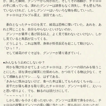
か。潰した瞬間、グンソーから何か出た。そしてその感触が、チャロロ
の手に残っている。潰れたグンソーは跡形もなく消失し、手も壁も汚れ
ていないけれど。しかしグンソーはいろいろな物を残していった。
チャロロはプルプル震え、涙目であった。
蒼白となったチャロロを見て、綾花は恐怖に慄いていた。あれを、あ
れと同じことを、自分もやらないといけないのか。
グンソーが素早く逃げ回る以上、よく見て狙わないといけない。しか
し見ていると鳥肌が立ってくる。
どうしよう。これは無理。身体が拒否反応を起こして動けない。
「ひっ！？」
そして綾花のすぐそばを、グンソーが通り過ぎていく。
●みんなもう止めにしないか？
何かを飛び出させてしまったチャロロは、グンソーの頭のみを狙うこ
とにした。頭を潰せば確実に仕留められ、かつ出てくる物は少なく、そ
して感触もまだマシ……な、はずである。
「きみらに恨みはないけど、食べた本は返してもらわなくちゃね……」
若干だが落ち着きを取り戻したチャロロが、グンソーを叩く。えいっ
と思い切りよく、でも、触るのは頭だけにして。
「～～～～っ！！！」
しかし狙いを小さく絞ったせいか、グンソーは直前で身をかわし、チ
ャロロの攻撃はグンソーの長い脚に当たった。何も出はしなかったが、