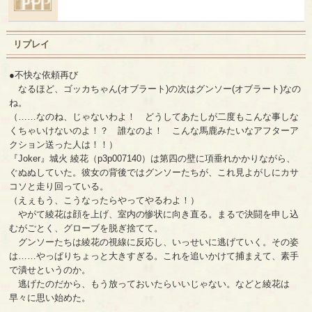
リプレイ
●不快な依頼再び
なるほど、ゴッカちゃん(オブラート)の次はグンソー(オブラート)なの
ね。
（……なのね、じゃないわよ！ どうしてあたしが二度もこんな事しな
くちゃいけないのよ！？ 誰なのよ！ こんな馬鹿みたいなアフターア
クション送った人は！！）
『Joker』城火 綾花（p3p007140）は第四の壁に項垂れかかりながら、
ぐぬぬしていた。彼女の背後ではグンソーたちが、これ見よがしにカサ
コソと走り回っている。
（えぇもう、こうなったらやってやるわよ！）
やがて綾花は顔を上げ、室内の惨状に向き直る。まるで決闘を申し込
むがごとく、グローブを脱ぎ捨てて。
グンソーたちは綾花の視線に反応し、いっせいに逃げていく。その姿
は……やっぱりちょっと大きすぎる。これを追いかけて捕まえて、素手
で潰せというのか。
逃げたのだから、もう放っておいたらいいじゃない。などと綾花は
早々に思い始めた。