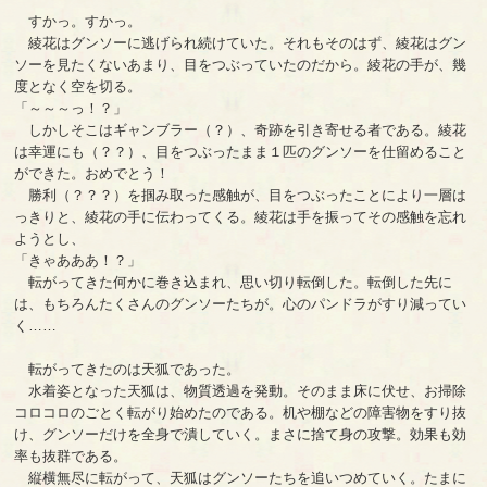
すかっ。すかっ。
綾花はグンソーに逃げられ続けていた。それもそのはず、綾花はグン
ソーを見たくないあまり、目をつぶっていたのだから。綾花の手が、幾
度となく空を切る。
「～～～っ！？」
しかしそこはギャンブラー（？）、奇跡を引き寄せる者である。綾花
は幸運にも（？？）、目をつぶったまま１匹のグンソーを仕留めること
ができた。おめでとう！
勝利（？？？）を掴み取った感触が、目をつぶったことにより一層は
っきりと、綾花の手に伝わってくる。綾花は手を振ってその感触を忘れ
ようとし、
「きゃあああ！？」
転がってきた何かに巻き込まれ、思い切り転倒した。転倒した先に
は、もちろんたくさんのグンソーたちが。心のパンドラがすり減ってい
く……
転がってきたのは天狐であった。
水着姿となった天狐は、物質透過を発動。そのまま床に伏せ、お掃除
コロコロのごとく転がり始めたのである。机や棚などの障害物をすり抜
け、グンソーだけを全身で潰していく。まさに捨て身の攻撃。効果も効
率も抜群である。
縦横無尽に転がって、天狐はグンソーたちを追いつめていく。たまに