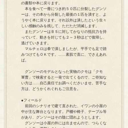
の書類や本に戻ります。
本を食べて一冊につき約５０匹に分裂したグンソ
ーは、その本から分裂した最後の１匹を潰すと、よ
うやく本に戻ります。それ以外は潰したという生々
しい感触のみを残して、ただただ消滅します。
またグンソーはＢＳに対してかなりの抵抗力を持
っていて、動きを封じても２～３秒ほどで復帰し、
逃げていきます。
マルチェロは拳で潰しましたが、平手でも足で踏
みつけてもＯＫです。……素肌で直に、でさえあれ
ば。
グンソーのモデルとなった実物のクモは「クモ
軍曹」で検索すると一発で出てくるので、ご存知な
い方は……自己責任でお調べくださいませ。苦手な
方は、どうかくれぐれもご注意を。
●フィールド
前回のシナリオで建て直された、イワンの小屋の
中が主な舞台となります。戸棚や椅子、テーブル等
があり、グンソーはその陰に隠れようとします。
グンソーは小屋の外には出ませんので、つらくな