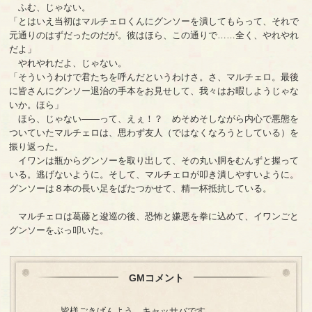
ふむ、じゃない。
「とはいえ当初はマルチェロくんにグンソーを潰してもらって、それで
元通りのはずだったのだが。彼はほら、この通りで……全く、やれやれ
だよ」
やれやれだよ、じゃない。
「そういうわけで君たちを呼んだというわけさ。さ、マルチェロ。最後
に皆さんにグンソー退治の手本をお見せして、我々はお暇しようじゃな
いか。ほら」
ほら、じゃない――って、えぇ！？ めそめそしながら内心で悪態を
ついていたマルチェロは、思わず友人（ではなくなろうとしている）を
振り返った。
イワンは瓶からグンソーを取り出して、その丸い胴をむんずと握って
いる。逃げないように。そして、マルチェロが叩き潰しやすいように。
グンソーは８本の長い足をばたつかせて、精一杯抵抗している。
マルチェロは葛藤と逡巡の後、恐怖と嫌悪を拳に込めて、イワンごと
グンソーをぶっ叩いた。
GMコメント
皆様ごきげんよう、キャッサバです。