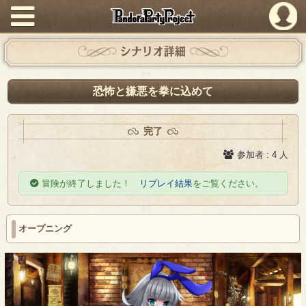
PandoraPartyProject
シナリオ詳細
恐怖と嫌悪を拳に込めて
完了
参加者 : 4 人
冒険が終了しました！
リプレイ結果
をご覧ください。
オープニング