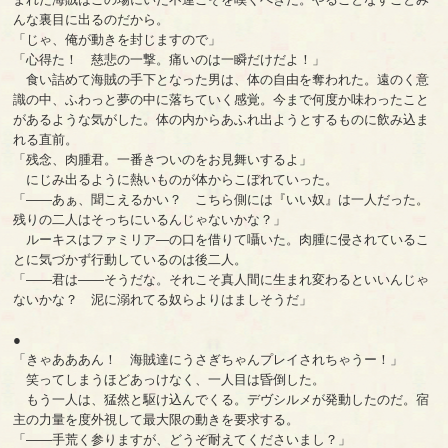
んな裏目に出るのだから。
「じゃ、俺が動きを封じますので」
「心得た！ 慈悲の一撃。痛いのは一瞬だけだよ！」
食い詰めて海賊の手下となった男は、体の自由を奪われた。遠のく意
識の中、ふわっと夢の中に落ちていく感覚。今まで何度か味わったこと
があるような気がした。体の内からあふれ出ようとするものに飲み込ま
れる直前。
「残念、肉腫君。一番きついのをお見舞いするよ」
にじみ出るように熱いものが体からこぼれていった。
「――あぁ、聞こえるかい？ こちら側には『いい奴』は一人だった。
残りの二人はそっちにいるんじゃないかな？」
ルーキスはファミリア―の口を借りて囁いた。肉腫に侵されているこ
とに気づかず行動しているのは後二人。
「――君は――そうだな。それこそ真人間に生まれ変わるといいんじゃ
ないかな？ 泥に溺れてる奴らよりはましそうだ」
●
「きゃあああん！ 海賊達にうさぎちゃんプレイされちゃうー！」
笑ってしまうほどあっけなく、一人目は昏倒した。
もう一人は、猛然と駆け込んでくる。デヴシルメが発動したのだ。宿
主の力量を度外視して最大限の動きを要求する。
「――手荒く参りますが、どうぞ耐えてくださいまし？」