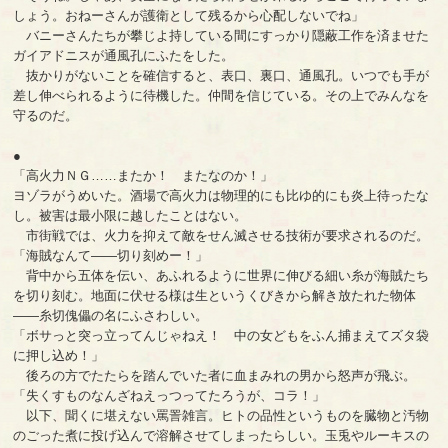
しょう。おねーさんが護衛として残るから心配しないでね」
バニーさんたちが攀じよ持している間にすっかり隠蔽工作を済ませた
ガイアドニスが通風孔にふたをした。
抜かりがないことを確信すると、表口、裏口、通風孔。いつでも手が
差し伸べられるように待機した。仲間を信じている。その上でみんなを
守るのだ。
●
「高火力ＮＧ……またか！ またなのか！」
ヨゾラがうめいた。酒場で高火力は物理的にも比ゆ的にも炎上待ったな
し。被害は最小限に越したことはない。
市街戦では、火力を抑えて敵をせん滅させる技術が要求されるのだ。
「海賊なんて――切り刻めー！」
背中から五体を伝い、あふれるように世界に伸びる細い糸が海賊たち
を切り刻む。地面に伏せる様は生というくびきから解き放たれた物体
――糸切傀儡の名にふさわしい。
「ボサっと突っ立ってんじゃねえ！ 中の女どもをふん捕まえてズタ袋
に押し込め！」
後ろの方でたたらを踏んでいた者に血まみれの男から怒声が飛ぶ。
「失くすものなんざねえっつってたろうが、コラ！」
以下、聞くに堪えない罵詈雑言。ヒトの品性というものを臓物と汚物
のごった煮に投げ込んで溶解させてしまったらしい。玉兎やルーキスの