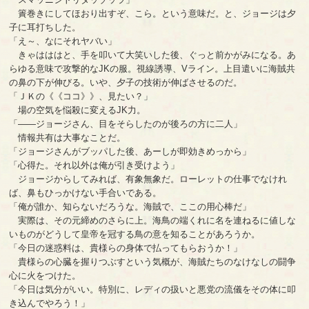
簀巻きにしてほおり出すぞ、こら。という意味だ。と、ジョージは夕
子に耳打ちした。
「え～、なにそれヤバい」
きゃはははと、手を叩いて大笑いした後、ぐっと前かがみになる。あ
らゆる意味で攻撃的なJKの服。視線誘導、Vライン。上目遣いに海賊共
の鼻の下が伸びる。いや、夕子の技術が伸ばさせるのだ。
「ＪＫの《《ココ》》、見たい？」
場の空気を悩殺に変えるJK力。
「――ジョージさん、目をそらしたのが後ろの方に二人」
情報共有は大事なことだ。
「ジョージさんがブッパした後、あーしが即効きめっから」
「心得た。それ以外は俺が引き受けよう」
ジョージからしてみれば、有象無象だ。ローレットの仕事でなけれ
ば、鼻もひっかけない手合いである。
「俺が誰か、知らないだろうな。海賊で、ここの用心棒だ」
実際は、その元締めのさらに上。海鳥の端くれに名を連ねるに値しな
いものがどうして皇帝を冠する鳥の意を知ることがあろうか。
「今日の迷惑料は、貴様らの身体で払ってもらおうか！」
貴様らの心臓を握りつぶすという気概が、海賊たちのなけなしの闘争
心に火をつけた。
「今日は気分がいい。特別に、レディの扱いと悪党の流儀をその体に叩
き込んでやろう！」