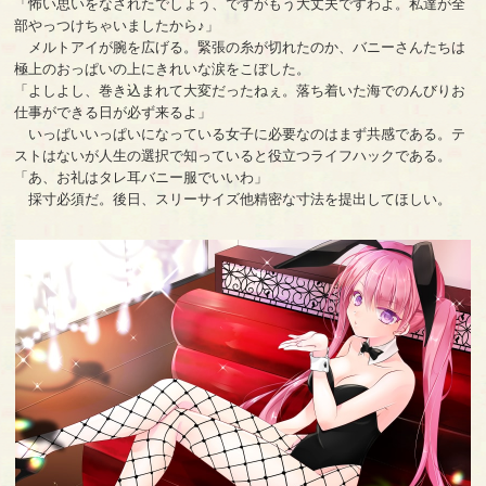
「怖い思いをなされたでしょう、ですがもう大丈夫ですわよ。私達が全
部やっつけちゃいましたから♪」
メルトアイが腕を広げる。緊張の糸が切れたのか、バニーさんたちは
極上のおっぱいの上にきれいな涙をこぼした。
「よしよし、巻き込まれて大変だったねぇ。落ち着いた海でのんびりお
仕事ができる日が必ず来るよ」
いっぱいいっぱいになっている女子に必要なのはまず共感である。テ
ストはないが人生の選択で知っていると役立つライフハックである。
「あ、お礼はタレ耳バニー服でいいわ」
採寸必須だ。後日、スリーサイズ他精密な寸法を提出してほしい。