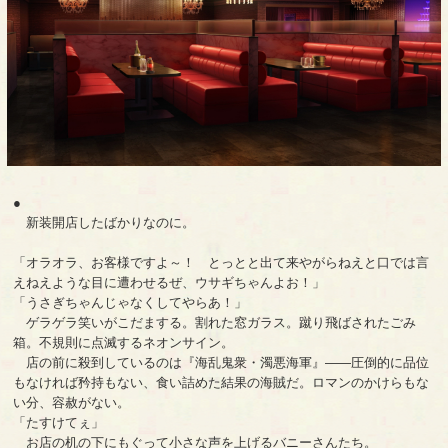
●
新装開店したばかりなのに。
「オラオラ、お客様ですよ～！ とっとと出て来やがらねえと口では言
えねえような目に遭わせるぜ、ウサギちゃんよお！」
「うさぎちゃんじゃなくしてやらあ！」
ゲラゲラ笑いがこだまする。割れた窓ガラス。蹴り飛ばされたごみ
箱。不規則に点滅するネオンサイン。
店の前に殺到しているのは『海乱鬼衆・濁悪海軍』――圧倒的に品位
もなければ矜持もない、食い詰めた結果の海賊だ。ロマンのかけらもな
い分、容赦がない。
「たすけてぇ」
お店の机の下にもぐって小さな声を上げるバニーさんたち。