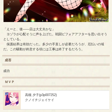
「えーと、後――店は大丈夫かな」
ヨゾラが心配そうに声を上げた。戦闘ビフォアアフターを思い出そう
としている。
保護結界は有効だった。多少の手直しが必要だろうが、厄払いの域
だ。この騒動が終息する頃には工事は終了するだろう。
成否
成功
ＭＶＰ
高槻 夕子(p3p007252)
クノイチジェイケイ