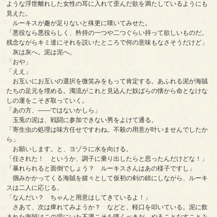
ような浮世離れした女性の耳に入れて歪んだ欲を満たしているようにも
見えた。
ルーキスが趣が足りないと殊更に嘆いてみせた。
「悪役なら悪役らしく、矜持の一つや二つぐらい持って欲しいものだ。
残念ながらキミ達にそれを説いたところで何の意味もなさそうだけど」
灰は灰へ。泥は泥へ。
「おや」
「ええ」
お互いにお互いの選択を微笑みをもって肯定する。あふれる泥が海賊
たちの足元を埋める。濁流がこれと見込んだ奴ばらの懐から命となけな
しの運をこそぎ取っていく。
「あの方、――ではないかしら」
玉兎の泥は、戦闘に参加できない男をよけて通る。
「寄生虫の処理は味方任せですわね。不殺の用意が叶いませんでしたか
ら」
お願いします。と、ヨゾラに水を向ける。
「任された！ というか、調子に乗り出したらと思ったんだけどな！」
「暴れられると面倒でしょう？ ルーキスさんはあの様子ですし」
掴みかかってくる海賊を嬉々として仮初の剣の錆にしながら、ルーキ
スは二人に応じる。
「なんだい？ ちゃんと用意はしてきているよ！」
さあて、次は痺れてみようか？ などと、軽口を叩いている。泥に飲
まれた海賊はこの場にいた不運こそを嘆くべきだ。やることなすことみ