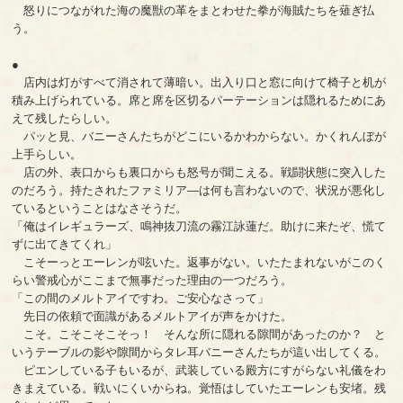
怒りにつながれた海の魔獣の革をまとわせた拳が海賊たちを薙ぎ払
う。
●
店内は灯がすべて消されて薄暗い。出入り口と窓に向けて椅子と机が
積み上げられている。席と席を区切るパーテーションは隠れるためにあ
えて残したらしい。
パッと見、バニーさんたちがどこにいるかわからない。かくれんぼが
上手らしい。
店の外、表口からも裏口からも怒号が聞こえる。戦闘状態に突入した
のだろう。持たされたファミリア―は何も言わないので、状況が悪化し
ているということはなさそうだ。
「俺はイレギュラーズ、鳴神抜刀流の霧江詠蓮だ。助けに来たぞ、慌て
ずに出てきてくれ」
こそーっとエーレンが呟いた。返事がない。いたたまれないがこのく
らい警戒心がここまで無事だった理由の一つだろう。
「この間のメルトアイですわ。ご安心なさって」
先日の依頼で面識があるメルトアイが声をかけた。
こそ。こそこそこそっ！ そんな所に隠れる隙間があったのか？ と
いうテーブルの影や隙間からタレ耳バニーさんたちが這い出してくる。
ピエンしている子もいるが、武装している殿方にすがらない礼儀をわ
きまえている。戦いにくいからね。覚悟はしていたエーレンも安堵。残