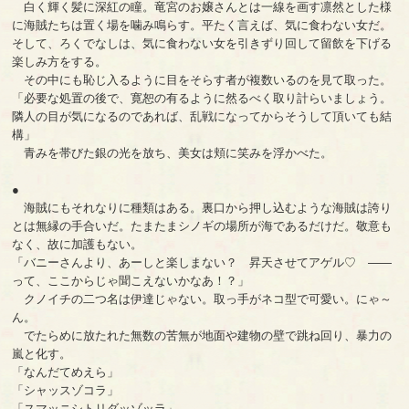
白く輝く髪に深紅の瞳。竜宮のお嬢さんとは一線を画す凛然とした様
に海賊たちは置く場を噛み鳴らす。平たく言えば、気に食わない女だ。
そして、ろくでなしは、気に食わない女を引きずり回して留飲を下げる
楽しみ方をする。
その中にも恥じ入るように目をそらす者が複数いるのを見て取った。
「必要な処置の後で、寛恕の有るように然るべく取り計らいましょう。
隣人の目が気になるのであれば、乱戦になってからそうして頂いても結
構」
青みを帯びた銀の光を放ち、美女は頬に笑みを浮かべた。
●
海賊にもそれなりに種類はある。裏口から押し込むような海賊は誇り
とは無縁の手合いだ。たまたまシノギの場所が海であるだけだ。敬意も
なく、故に加護もない。
「バニーさんより、あーしと楽しまない？ 昇天させてアゲル♡ ――
って、ここからじゃ聞こえないかなあ！？」
クノイチの二つ名は伊達じゃない。取っ手がネコ型で可愛い。にゃ～
ん。
でたらめに放たれた無数の苦無が地面や建物の壁で跳ね回り、暴力の
嵐と化す。
「なんだてめえら」
「シャッスゾコラ」
「スマッニシトリダッゾッラ」