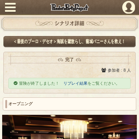
PandoraPartyProject
シナリオ詳細
＜最後のプーロ・デセオ＞海賊を蹴散らし、籠城バニーさんを救え！
完了
参加者 : 8 人
冒険が終了しました！
リプレイ結果
をご覧ください。
オープニング