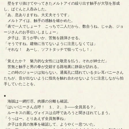
壁をすり抜けてやってきたメルトアイの繰り出す触手が大顎を形成
し、ばぐんと人呑みした。
「あ、息ありますね。大丈夫そうです」
メルトアイは、触手の感触を確かめた。
「表で一人でしょー？ こっちで二人だから、数合うね。じゃあ、ジョ
ージさんのお手伝いしましょー」
夕子は、言うが早いか、苦無を跳弾させる。
「そうですね。建物に当てないように注意しなくては」
「それな！ あーし、ソフトタッチで狙ってっし！」
「覚えたか？ 魅力的な女性には敬意を払う。それが紳士だ」
苦無と触手と男の拳が交錯する路地裏に静寂が訪れる。
この時のジョージは知らない。通風孔に隠れているタレ耳バニーさん
たちが、音が出ないように指先を触れ合わせないように注意しながら拍
手していたことを。
●
海賊は一網打尽。肉腫の分離も確認。
「はいバニーさん点呼！ １、２、３――全員居る？」
ルーキスの麗しヴォイスは点呼であろうと聞きほれてしまう。
「うっはー。とりあえず全員無事ね」
夕子は全員の無事を確認して、ようやく一息ついた。