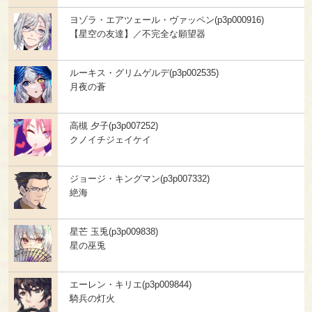
ヨゾラ・エアツェール・ヴァッペン(p3p000916)
【星空の友達】／不完全な願望器
ルーキス・グリムゲルデ(p3p002535)
月夜の蒼
高槻 夕子(p3p007252)
クノイチジェイケイ
ジョージ・キングマン(p3p007332)
絶海
星芒 玉兎(p3p009838)
星の巫兎
エーレン・キリエ(p3p009844)
騎兵の灯火