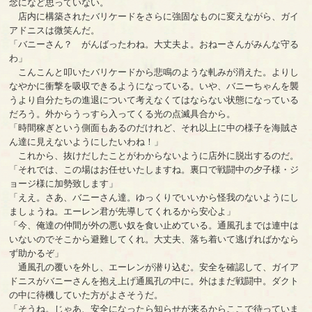
念になど思っていない。
店内に構築されたバリケードをさらに強固なものに変えながら、ガイ
アドニスは微笑んだ。
「バニーさん？ がんばったわね。大丈夫よ。おねーさんがみんな守る
わ」
こんこんと叩いたバリケードから悲鳴のような軋みが消えた。よりし
なやかに衝撃を吸収できるようになっている。いや、バニーちゃんを襲
うより自分たちの進退について考えなくてはならない状態になっている
だろう。外からうっすら入ってくる光の点滅具合から。
「時間稼ぎという側面もあるのだけれど、それ以上に中の様子を海賊さ
ん達に見えないようにしたいわね！」
これから、抜けだしたことがわからないように店外に脱出するのだ。
「それでは、この場はお任せいたしますね。裏口で戦闘中の夕子様・ジ
ョージ様に加勢致します」
「ええ。さあ、バニーさん達。ゆっくりでいいから怪我のないようにし
ましょうね。エーレン君が先導してくれるから安心よ」
「今、俺達の仲間が外の悪い奴を食い止めている。通風孔までは連中は
いないのでそこから避難してくれ。大丈夫、落ち着いて逃げればかなら
ず助かるぞ」
通風孔の覆いを外し、エーレンが潜り込む。安全を確認して、ガイア
ドニスがバニーさんを抱え上げ通風孔の中に。外はまだ戦闘中。ダクト
の中に待機していた方がよさそうだ。
「そうね。じゃあ、安全になったら知らせが来るからここで待っていま