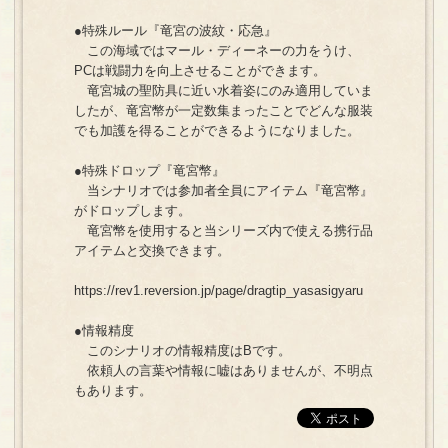
●特殊ルール『竜宮の波紋・応急』
この海域ではマール・ディーネーの力をうけ、
PCは戦闘力を向上させることができます。
竜宮城の聖防具に近い水着姿にのみ適用していま
したが、竜宮幣が一定数集まったことでどんな服装
でも加護を得ることができるようになりました。
●特殊ドロップ『竜宮幣』
当シナリオでは参加者全員にアイテム『竜宮幣』
がドロップします。
竜宮幣を使用すると当シリーズ内で使える携行品
アイテムと交換できます。
https://rev1.reversion.jp/page/dragtip_yasasigyaru
●情報精度
このシナリオの情報精度はBです。
依頼人の言葉や情報に嘘はありませんが、不明点
もあります。