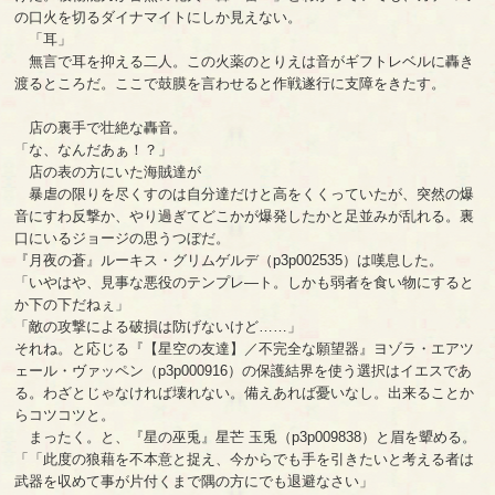
の口火を切るダイナマイトにしか見えない。
「耳」
無言で耳を抑える二人。この火薬のとりえは音がギフトレベルに轟き
渡るところだ。ここで鼓膜を言わせると作戦遂行に支障をきたす。
店の裏手で壮絶な轟音。
「な、なんだあぁ！？」
店の表の方にいた海賊達が
暴虐の限りを尽くすのは自分達だけと高をくくっていたが、突然の爆
音にすわ反撃か、やり過ぎてどこかが爆発したかと足並みが乱れる。裏
口にいるジョージの思うつぼだ。
『月夜の蒼』ルーキス・グリムゲルデ（p3p002535）は嘆息した。
「いやはや、見事な悪役のテンプレ―ト。しかも弱者を食い物にすると
か下の下だねぇ」
「敵の攻撃による破損は防げないけど……」
それね。と応じる『【星空の友達】／不完全な願望器』ヨゾラ・エアツ
ェール・ヴァッペン（p3p000916）の保護結界を使う選択はイエスであ
る。わざとじゃなければ壊れない。備えあれば憂いなし。出来ることか
らコツコツと。
まったく。と、『星の巫兎』星芒 玉兎（p3p009838）と眉を顰める。
「「此度の狼藉を不本意と捉え、今からでも手を引きたいと考える者は
武器を収めて事が片付くまで隅の方にでも退避なさい」