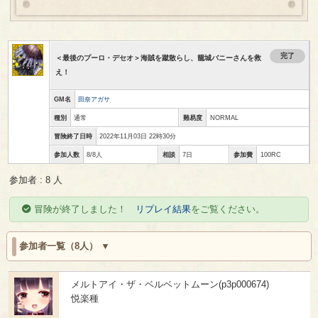
完了
＜最後のプーロ・デセオ＞海賊を蹴散らし、籠城バニーさんを救
え！
GM名
田奈アガサ
種別
通常
難易度
NORMAL
冒険終了日時
2022年11月03日 22時30分
参加人数
8/8人
相談
7日
参加費
100RC
参加者 : 8 人
冒険が終了しました！
リプレイ結果
をご覧ください。
参加者一覧（8人）
メルトアイ・ザ・ベルベットムーン(p3p000674)
悦楽種