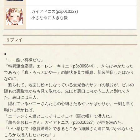
ガイアドニス(p3p010327)
小さな命に大きな愛
リプレイ
●
「……酷い有様だな」
『特異運命座標』エーレン・キリエ（p3p009844）、きらびやかだった
であろう「真・ろっぷいやー」の惨状を見て嘆息。新装開店したばかり
なのに。
割られて、地面に粉々になっている蛍光色のサンゴの破片が、ビルの
隙もの裏路地からも見て取れる。先ほど裏口に向かう二人と別れてき
た。表口には三人。
隠れているバニーさんたちの心細さたるやいかばかりか。一刻も早く
助けに行かねば。
「エーレンくん達とこっそりこそこそ《闇の帳》で潜入ね」
『超合金おねーさん』ガイアドニス（p3p010327）が声を潜めた。
「いい感じで《物質透過》できるとこかつ海賊さん達に気づかれないと
ころから潜入したいわね！」