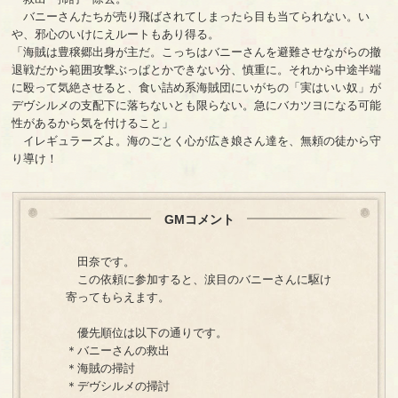
バニーさんたちが売り飛ばされてしまったら目も当てられない。い
や、邪心のいけにえルートもあり得る。
「海賊は豊穣郷出身が主だ。こっちはバニーさんを避難させながらの撤
退戦だから範囲攻撃ぶっぱとかできない分、慎重に。それから中途半端
に殴って気絶させると、食い詰め系海賊団にいがちの「実はいい奴」が
デヴシルメの支配下に落ちないとも限らない。急にバカツヨになる可能
性があるから気を付けること」
イレギュラーズよ。海のごとく心が広き娘さん達を、無頼の徒から守
り導け！
GMコメント
田奈です。
この依頼に参加すると、涙目のバニーさんに駆け
寄ってもらえます。
優先順位は以下の通りです。
＊バニーさんの救出
＊海賊の掃討
＊デヴシルメの掃討