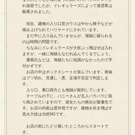
れ放題でしたが、イレギュラーズによって迷惑客は
駆逐されました。
現在、建物の入り口窓ガラスは中から椅子などが
積み上げられてバリケードにされています。
まだ中に入り込んでいませんが、海賊に破られる
のは時間の問題です。
ちなみにイレギュラーズが大技ぶっ飛ばせば入れ
ますが、一緒に海賊もなだれ込んでくるでしょう。
通風孔などは、海賊たちに知識がなかったので手
付かずです。
お店の中はボックスシートが並んでいます。射線
はブツ切れ、見通し・悪、足場不安定で判定しま
す。
入り口、裏口両方とも海賊が殺到しています。
テーブルの下に、バニーさんが五人バラバラに取
り残されていますので、彼女たちの救出が最優先で
す。お店の内装は度外視ですが、建物を吹き飛ばす
高火力技は当然NGです。
お店の前にたどり着いたところからスタートで
す。