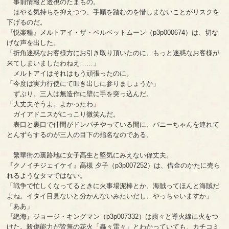
事前情報と透視のたまもの。
はやる気持ちを抑えつつ、手順を踏むのを惜しまないことがリスクを
下げるのだ。
『悦楽種』メルトアイ・ザ・ベルベットムーン（p3p000674）は、切な
げな声を出した。
「折角迷惑なお客様方にお引き取り頂いたのに、もっと迷惑なお客様が
来てしまいましたわねえ……」
メルトアイはそれはもう頑張ったのに。
「今度は実力行使にて叩き出しに参りましょうか」
ずぶり。三人は無造作に壁に手を突っ込んだ。
「大丈夫そうよ。よかったわ」
ガイアドニスがにっこり微笑んだ。
表口と裏口で仲間がドンパチやっている間に、バニーちゃんを連れて
とんずらするのが三人の目下の指名なのである。
繁華街の裏路地に女子高生と堅気にみえない偉丈夫。
『クノイチジェイケイ』高槻 夕子（p3p007252）は、借金のかたに売ら
れるようなタマではない。
「戦争で忙しくなってるときに火事場泥棒とか、海賊ってほんと海賊だ
よね。イタイ目見ないと分かんないみたいだし、やっちゃいますか」
「ああ」
『絶海』ジョージ・キングマン（p3p007332）は粛々と導火線に火をつ
けた。殺傷能力が皆無の花火「轟々雷々」とわかっていても、カチコミ