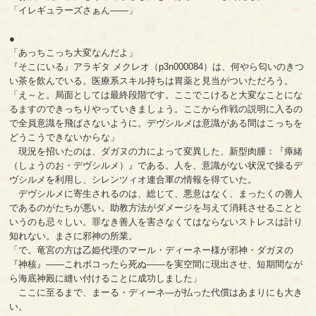
「イレギュラーズさぁん――」
●
「あっちこっち大変なんだよ」
『そこにいる』アラギタ メクレオ（p3n000084）は、何やら匂いのきつ
い茶を飲んでいる。医療系スキル持ちは胃薬と見当がついただろう。
「え～と。局面としては最終段階です。ここでこけると大変なことにな
るますのできっちりやっていきましょう。ここから作戦の説明に入るの
で全員意識を飛ばさないように。デヴシルメは意識がある間はこっちを
どうこうできないからな」
現況を招いたのは、ダガヌの力によって変異した、新型肉腫：『瘴緒
（しょうのお・デヴシルメ）』である。人を、意識がない状況で操るデ
ヴシルメを利用し、シレンツィオ連合軍の情報を得ていた。
デヴシルメに寄生されるのは、総じて、悪意はなく、まったくの善人
であるのがたちが悪い。助教方法がダメージを与えて消耗させることと
いうのも忌々しい。罪なき善人を害さなくてはならないストレスは計り
知れない。まさに邪神の所業。
「で。竜宮の方は乙姫代理のマール・ディーネー様が邪神・ダガヌの
『神核』――これボコったら死ぬ――を実空間に現出させ、短期間なが
ら海底神殿に縫い付けることに成功しました」
ここに至るまで、まーる・ディーネ―が払った代償はあまりにも大き
い。