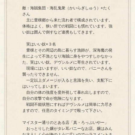
敵：海賊集団・海乱鬼衆（かいらぎしゅう）×たく
さん
主に豊穣郷から来た流れ者で構成されています。
体格はよく、狭い所での戦闘にも慣れています。強
い奴は囲んで倒すなど連携もしてきます。
実はいい奴×３名
豊穣とその周辺の島に暮らす漁師が、深海魔の発
生によって不漁となり海賊に身をやつすしかなかっ
た、実はいい奴。デヴシルメに寄生されています。
現場にはいますが、いい奴なので、バニーさんを
襲ったりできません。
一定以上ダメージが入ると意識を失い、支配下に
はいってしまいます。
自分の体の強度を度外視して暴れ出しますので、
自分の攻撃で命が危険になります。
戦闘不能状態にすればデヴシルメは簡単に力尽き
ますので、任意のタイミングで殴って下さい。
マイスター通りのとある店「真・ろっぷいやー」
おっとりした嬢がタレ耳バニーなお店。嬢はみん
な大人しく心が海のように広いのでハラスメントさ