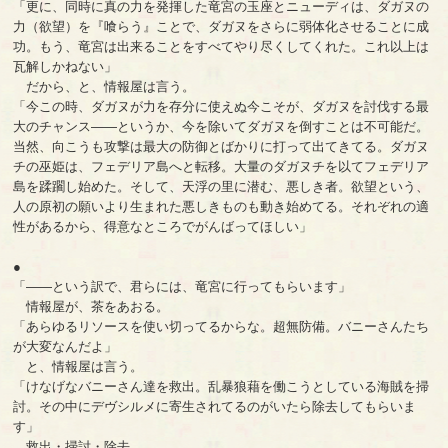
「更に、同時に真の力を発揮した竜宮の玉座とニューディは、ダガヌの
力（欲望）を『喰らう』ことで、ダガヌをさらに弱体化させることに成
功。もう、竜宮は出来ることをすべてやり尽くしてくれた。これ以上は
瓦解しかねない」
だから、と、情報屋は言う。
「今この時、ダガヌが力を存分に使えぬ今こそが、ダガヌを討伐する最
大のチャンス――というか、今を除いてダガヌを倒すことは不可能だ。
当然、向こうも攻撃は最大の防御とばかりに打って出てきてる。ダガヌ
チの巫姫は、フェデリア島へと転移。大量のダガヌチを以てフェデリア
島を蹂躙し始めた。そして、天浮の里に潜む、悪しき者。欲望という、
人の原初の願いより生まれた悪しきものも動き始めてる。それぞれの適
性があるから、得意なところでがんばってほしい」
●
「――という訳で、君らには、竜宮に行ってもらいます」
情報屋が、茶をあおる。
「あらゆるリソースを使い切ってるからな。超無防備。バニーさんたち
が大変なんだよ」
と、情報屋は言う。
「けなげなバニーさん達を救出。乱暴狼藉を働こうとしている海賊を掃
討。その中にデヴシルメに寄生されてるのがいたら除去してもらいま
す」
救出・掃討・除去。