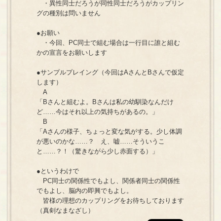
・異性同士だろうが同性同士だろうがカップリン
グの種別は問いません
●お願い
・今回、PC同士で組む場合は一行目に誰と組む
かの宣言をお願いします
●サンプルプレイング（今回はAさんとBさんで仮定
します）
A
「Bさんと組むよ。Bさんは私の幼馴染なんだけ
ど……今はそれ以上の気持ちがあるの。」
B
「Aさんの様子、ちょっと変な気がする。少し体調
が悪いのかな……？ え、嘘……そういうこ
と……？！（驚きながら少し赤面する）」
●というわけで
PC同士の関係性でもよし、関係者同士の関係性
でもよし、脳内の即興でもよし。
皆様の理想のカップリングをお待ちしております
（真剣なまなざし）