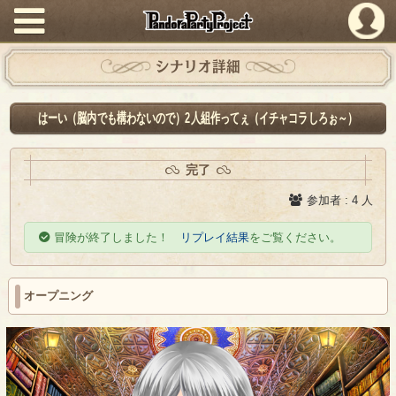
PandoraPartyProject
シナリオ詳細
はーい（脳内でも構わないので）2人組作ってぇ（イチャコラしろぉ～）
完了
参加者 : 4 人
冒険が終了しました！
リプレイ結果
をご覧ください。
オープニング