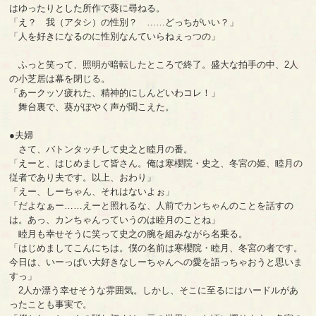
はゆったりとした所作で葵に尋ねる。
「え？ 我（アタシ）の性別？ ……どっちがいい？」
「人を好きになるのに性別なんていらねぇっつの」
ふっと笑って、照明が暗転したところで終了。盛大な拍手の中、2人
の小芝居は幕を閉じる。
「あークッソ疲れた、精神的にしんどいわコレ！」
舞台裏で、葵がぼやく声が聞こえた。
●夫婦
さて、バトンタッチして史之と睦月の番。
「えーと、はじめまして皆さん。俺は寒櫻院・史之、冬宮の姫、睦月の
従者であり夫です。以上、おわり」
「えー、しーちゃん、それはないよぉ」
「だよなぁー……えーと照れるな、人前でカンちゃんのことを話すの
は。あっ、カンちゃんっていうのは睦月のことね」
睦月も幸せそうに笑って史之の腕を組みながら名乗る。
「はじめましてこんにちは。僕の名前は寒櫻院・睦月、冬宮の者です。
今日は、いーっぱい大好きなしーちゃんへの愛を語っちゃおうと思いま
すっ」
2人か漂う幸せそうな雰囲気。しかし、そこに至るにはハードルがあ
ったことも事実で。