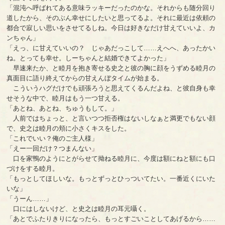
「混沌へ呼ばれてある意味ラッキーだったのかな。それからも随分回り
道したから、そのぶん幸せにしたいと思ってるよ。それに最近は依頼の
都合で寂しい思いをさせてるしね。今日は好きなだけ甘えていいよ、カ
ンちゃん」
「えっ、に甘えていいの？ じゃあだっこして……えへへ、あったかい
ね。とっても幸せ。しーちゃんと結婚できてよかった」
早速来たか、と睦月を抱き寄せる史之と彼の胸に顔をうずめる睦月の
真面目に語り終えてからの甘えんぼタイムが始まる。
こういうハグだけでも頑張ろうと思えてくるんだよね、と彼自身も幸
せそうな中で、睦月はもう一つ甘える。
「あとね、あとね、ちゅうもして。」
人前ではちょっと、と言いつつ拒否権はないしなぁと満更でもない顔
で、史之は睦月の頬に小さくキスをした。
「これでいい？俺のご主人様」
「えー一回だけ？つまんない」
口を家鴨のようにとがらせて拗ねる睦月に、今度は額にねと額にも口
づけをする睦月。
「もっとしてほしいな。もっとずっとひっついてたい。一番近くにいた
いな」
「うーん……」
口にはしないけど、と史之は睦月の耳元囁く。
「あとでふたりきりになったら、もっとすごいことしてあげるから……