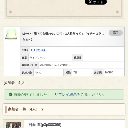
完了
はーい（脳内でも構わないので）2人組作ってぇ（イチャコラし
ろぉ～）
NM名
水野弥生
種別
ライブノベル
難易度
-
冒険終了日時
2022年07月24日 22時05分
参加人数
4/4人
相談
7日
参加費
100RC
参加者 : 4 人
冒険が終了しました！
リプレイ結果
をご覧ください。
参加者一覧（4人）
日向 葵(p3p000366)