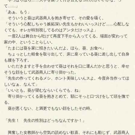
て……」
「あぁ、もう」
そういうと葵は武器商人を抱き寄せて、その愛を囁く。
「そういう心配しちゃう嫉妬深い先生もかわいいっスけど……心配しな
くても、オレが特別視してるのはアンタだけっスよ」
一度2人は舞台から吐けて再度下手から入ってくる。場面が変わって
家の中、ということらしい。
「たまには葵を家に招きたいんだよ。ほら、葵、お食べ」
ちょっとした軽食を取り出して、床に座っている葵に差し出して自身
も腰を下ろす。
いただきますと手を合わせて葵はそれを口に運んだかと思うと、幸せ
そうな顔をして武器商人に寄り掛かった。
「先生の作ってくれるメシ、ホント美味しいんスよ。今度弁当作ってほ
しいなぁ、なんて」
「いいとも。葵が望むならいくらでも、ね」
寄り掛かってくる葵を抱きとめて、額にそっと口づけをして頭を撫で
る。
葵が悪くない、と満更でもない顔をしたその時。
「先生！ 先生の性別はどっちなんですか！」
興奮した女教師から空気の読めない歓喜。それにも動じず、武器商人