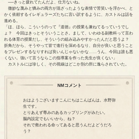
──きっと疲れてたんだよ、仕方ないね。
微妙な蔑みと憐みの両方が混ざったような表情で苦笑いを浮かべ、と
かく依頼するイレギュラーズたちに言い訳するように、カストルは話を
進める。
「ほ、ほら、こういうのって『道徳』の授業も兼ねてるっていうでし
ょ？ 今回はきっとそういうことさ。まして、いわゆる副教科って言わ
れる体育の授業だし、そういうの組み込みやすかったんだと思うよ？
折角だから、そうやって皆で進行を深めるなり、自分が良いと思うこと
をプレゼンするなりすれば良いんじゃないかな……うん、今回は誰も悪
くない。強いて言うならこの指導案を作った先生が良くない」
カストルには珍しく、その視線はどこか別の所に逸らされていた。
NMコメント
おはようございますこんにちはこんばんは。水野弥
生です。
とりあえず尊みのあるカップリングがみたい。
脳内設定でもいいから、ね？
それで救われる命ってあると思うんだよどうだろ
う？