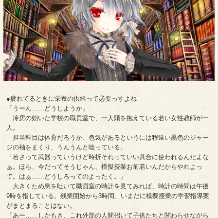
●疲れてるときに栄養の供給って必要っすよね
「うーん……どうしようか」
冷房の効いた学校の職員室で、一人頭を抱えている若い女性教師が一
人。
担当科目は体育だろうか、色気があるというには程遠い黒色のジャー
ジの袖をまくり、うんうんと唸っている。
「若さって武器っていうけど時折それっていい具合に使われるんだよな
ぁ。ほら、今だってそうじゃん、模擬授業お前若いんだからやれよっ
て。はぁ……どうしろってのよったく。」
大きくため息を吐いて職員室の時計を見てみれば、時計の時間は午後
9時を指している。残業開始から3時間、いまだに模擬授業の学習指導案
がまとまることはない。
「あー……しかもさ、これ外部の人間招いて子供たちと関わらせながら