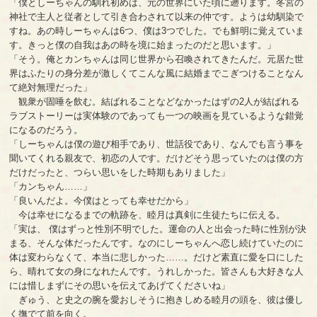
「僕としーちゃんの馴れ初めは、元の世界にいた頃に遡ります。冬宮の
神社で主人と従者として引き合わされて以来の仲です。ようは幼馴染で
すね。あの時しーちゃんは6つ、僕は3つでした。でも鮮明に覚えていま
す。きっと僕の自我はあの時を境に始まったのだと思います。」
「そう。俺とカンちゃんは同じ世界から召喚されてきたんだ。元居た世
界はふたりの身分差が激しくてこんな風に結婚までこぎつけることなん
て絶対無理だった」
観衆が固唾を飲む。結ばれることなどなかったはずの2人が結ばれる
ラブストーリーは実体験のであっても一つの映画を見ているような錯覚
になるのだろう。
「しーちゃんは僕の遊び相手であり、世話役であり、なんでも言う事を
聞いてくれる親友で、初恋の人です。だけどそう思っていたのは僕の方
だけだったと、つらい思いをした時期もありました」
「カンちゃん……」
「良いんだよ。今僕はとっても幸せだから」
今は幸せになるまでの軌跡を、睦月は真剣に生徒たちに伝える。
「実は、 僕はずっと性別不明でした。運命の人と出会った時に性別が決
まる、そんな体だったんです。なのにしーちゃんへ恋し続けていたのに
体は変わらなくて、本当に悲しかった……。だけど素直に愛を口にした
ら、晴れて女の身になれたんです。うれしかった。皆さんも大好きな人
には惜しまずにその思いを伝えてあげてくださいね」
ぎゅう、と史之の腕を愛おしそうに抱きしめる睦月の頭を、彼は優し
く撫でて前を向く。