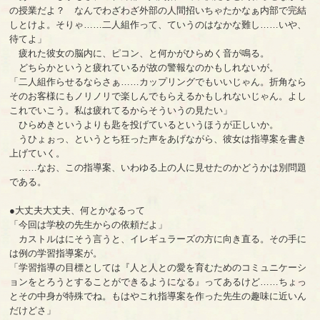
の授業だよ？ なんでわざわざ外部の人間招いちゃたかなぁ内部で完結
しとけよ。そりゃ……二人組作って、ていうのはなかな難し……いや、
待てよ」
疲れた彼女の脳内に、ピコン、と何かがひらめく音が鳴る。
どちらかというと疲れているが故の警報なのかもしれないが。
「二人組作らせるならさぁ……カップリングでもいいじゃん。折角なら
そのお客様にもノリノリで楽しんでもらえるかもしれないじゃん。よし
これでいこう。私は疲れてるからそういうの見たい」
ひらめきというよりも匙を投げているというほうが正しいか。
うひょぉっ、というとち狂った声をあげながら、彼女は指導案を書き
上げていく。
……なお、この指導案、いわゆる上の人に見せたのかどうかは別問題
である。
●大丈夫大丈夫、何とかなるって
「今回は学校の先生からの依頼だよ」
カストルはにそう言うと、イレギュラーズの方に向き直る。その手に
は例の学習指導案が。
「学習指導の目標としては『人と人との愛を育むためのコミュニケーシ
ョンをとろうとすることができるようになる』ってあるけど……ちょっ
とその中身が特殊でね。もはやこれ指導案を作った先生の趣味に近いん
だけどさ」