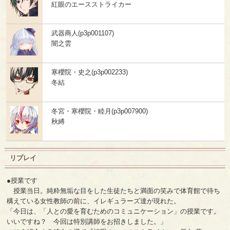
紅眼のエースストライカー
武器商人(p3p001107)
闇之雲
寒櫻院・史之(p3p002233)
冬結
冬宮・寒櫻院・睦月(p3p007900)
秋縛
リプレイ
●授業です
授業当日。純粋無垢な目をした生徒たちと満面の笑みで体育館で待ち
構えている女性教師の前に、イレギュラーズ達が現れた。
「今日は、「人との愛を育むためのコミュニケーション」の授業です。
いいですね？ 今回は特別講師をお招きしました。」