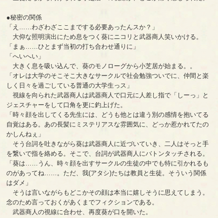
●秘密の関係
「え……わざわざここまでする必要あったんスか？」
大仰な照明演出にため息をつく葵にニコリと武器商人笑いかける。
「まぁ……ひとまず当初の打ち合わせ通りに」
「へいへい」
大きく息を吸い込んで、葵のモノローグから小芝居が始まる。。
「オレは大学のそこそこ大きなサークルで社会勉強ついでに、仲間と楽
しく日々を過ごしている普通の大学生っス」
視線を向られた武器商人は武器商人で口元に人差し指で「しーっ」と
ジェスチャーをして口角を更に釣上げた。
「時々顔を出してくる先生には、どうも他とは違う別の感情を抱いてる
自覚はある。あの長髪にミステリアスな雰囲気に、どっか惹かれてたの
かしんねぇ」
そう台詞を吐きながら葵は武器商人に近づいていき、二人はそっと手
を繋いで指を絡める。そこで、台詞が武器商人にバトンタッチされる。
「葵は……うん、時々顔を出すサークルの生徒の中でも特に引かれるも
のがあってね……。ただ、我(アタシ)たちは教員と生徒。そういう関係
はダメ」
そうは言いながらもどこかその顔は本当に嬉しそうに思えてしまう。
念のため言っておくがあくまでフィクションである。
武器商人の視線に合わせ、再度葵が口を開いた。