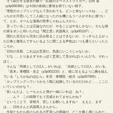
そう紹介する彼女の横で『紅眼のエースストライカー』日向 葵
（p3p000366）は今回の依頼に要領を得ていない様子。
「理想のカップリングなんて言われても、ピンと来ないっスね……。ど
っちかが片思いして二人組になったのを機にもう一人がそれに感づい
て、とか。そーんな漫画の世界じゃねぇんスから」
言っていることは正論なのだが、やることはやるしかない。そんな彼
の肩をポンと叩いたのは『闇之雲』武器商人（p3p001107）。
隠れた目元から完全に読み取ることはできないが、うっすらと上がっ
た口角と微笑んですらいるように聞こえる声色はいつも通りといったと
ころか。
「日向の旦那、これはお芝居だ。気楽にいこうじゃないか」
「だな……とりあえずそれっぽく芝居して見せればいいんだろ。それっ
ぽく」
そんな「同僚としての2人」がいれば、「夫婦としての2人」がいる。
『若木』寒櫻院・史之（p3p002233）と、彼に甘えるように腕を組ん
でいる『しろがねのほむら』冬宮・寒櫻院・睦月（p3p007900）。
「カップリングっていうかもう既に結婚しているのだけれど……ここに
いていいのかな？」
「良いんだよ、しーちゃんと僕が一緒にいれば、ね？」
……ん？ この段階でもう完成されてませんかね？
「ということで、皆様方、宜しくお願いしますね！ ええと、まず
は……日向さんと武器商人さんから」
生徒たちから向けられる小芝居への視線が、どこか痛く感じられた。