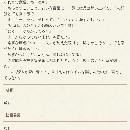
それまで我慢。ね、睦月」
もっとすごいこと、という言葉に、一気に睦月は舞い上がる。その顔
はとても真っ赤で。
「え、しーちゃん、それって。さ、さすがに恥ずかしいよ」
「あはは、カンちゃん茹蛸みたいで可愛い」
「むぅ……からかってる？」
「え、からかってないよお。本音だよ」
柔和な声色の中に、「夫」が見えた睦月は、恥ずかしそうに、でも幸
せそうに囁き返した。
「恥ずかしいけど……うん、楽しみにしてる」
体育館内も幸せな空気に包まれたところで、終了のチャイムが鳴っ
た。
この後2人が家に帰ってより甘えんぼタイムを楽しんだのは、言うま
でもない。
成否
成功
状態異常
なし