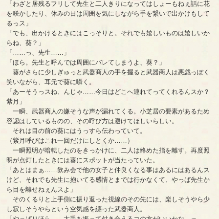
「わざと居残るフリして先生と二人きりになってはしょーもねぇ話に花
を咲かしたり、休みの日は周囲を気にしながら手を繋いで出かけもして
るっス」
「でも、出かけるときにはこっそりと。それでも嬉しいものは嬉しいか
らね、葵？」
「……っ、先生……」
「ほら。先生と呼んでは周囲にバレてしまうよ、葵？」
葵がさらに少しぎゅっと武器商人の手を握ると武器商人は悪戯っぽく
笑いながら、耳元で葵に囁く。
「あーそうっスね、んじゃ……今日はどこへ連れてってくれるんスか？
紫月」
一瞬、武器商人の嫌そうな声が漏れてくる。小芝居の要素があるため
容認はしているものの、その呼び方は避けてほしいらしい。
それは目の前の葵にはうっすら伝わっていて。
（紫月呼びはこれ一回だけにしとくか……）
一瞬照明が暗転したのをきっかけに、二人は絡めた指を離す。再度照
明が点灯したときには葵にスポットが当たっていた。
「あとはまぁ……飲み会で他の女子と仲良くなる事はあるにはあるんス
けど、それでも先生に抱いてる感情とまでは行かなくて、やっぱ先生か
ら目を離せねぇんスよ」
そのくるりと上手側に振り返った視線のその先には、楽しそうやら少
し寂しそうやらという空気感を纏った武器商人。
「やっぱりほら……大手を振って付き合えるコの方がいいかな、っ