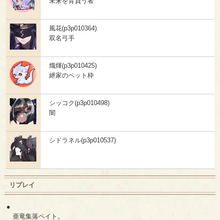
未来を背負う者
風花(p3p010364)
双名弓手
熾煇(p3p010425)
紲家のペット枠
シッコク(p3p010498)
闇
シドラネル(p3p010537)
リプレイ
●
亜竜集落ペイト。