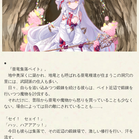
●
『亜竜集落ペイト』。
地中奥深くに築かれ、地竜とも呼ばれる亜竜種達が住まうこの洞穴の
里には、武闘派の住人も多い。
日々、自らを追い込みつつ鍛錬を続ける彼らは、ペイト近辺で鍛錬を
行いつつ魔物を討伐する。
それだけに、普段から亜竜や魔物から怒りを買っていることも少なく
ない。場合によっては目の敵にされていることも……。
「セイ！ セェイ！」
「ハッ、ハアアアッ！」
今日も彼らは集落で、その近辺の鍛錬場で、激しい修行を行い、汗を
流す。