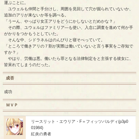
運ぶことに。
ユウェルも仲間と手分けし、周囲を見回して穴が掘られていないか、
追加のアリが来ないか等を調べる。
「うーん、やっぱり女王アリをどうにかしないとだめかな？」
その際、ユウェルはファミリア―も使い、入念に調査を進めて何か手
がかりをつかもうとしていた。
そんな中、シドラネルはのんびりと寝そべっていて。
「ところで働きアリの７割が実際は働いていないと言う事実をご存知で
すか？」
やはり、労働は悪。働いたら罪となる法律制定をと主張する彼女に、
皆呆れてしまうのだった。
成否
成功
ＭＶＰ
リースリット・エウリア・F＝フィッツバルディ(p3p0
01984)
紅炎の勇者