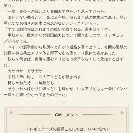
笑う。
「一度、貴公らの戦いぶりを間近で見たいと思っておった」
またとない機会だと、高ぶる宇航。彼もまた武の探求者であり、弱い
重ねてなお強さの追求に余念がないということだろう。
「すでに敵情報はこれまでの戦いで得ておる。道中話そうぞ」
宇航から、巨大アリの戦闘能力について聞き出しつつ、イレギュラー
ズが向かう先。
ペイトの裏手側から別所へと向かう通路を塞ぐように、今回の襲撃の
指揮を執る兵士アリ２体と部下である働きアリ数体の姿があった。
「奴らを倒せば、集落を囲むアリどもは統率をなくして敗走するはず
だ」
カサカサ、ガサガサ……。
宇航の声に応じ、巨大アリどもが動き出す。
待ちかねたぞ、亜竜種ども。
そういわんばかりに爛々と目を輝かせ、巨大アリどもは一斉にメンバ
ー達へと襲い掛かってきたのだった。
GMコメント
イレギュラーズの皆様こんにちは。ＧＭのなちゅ