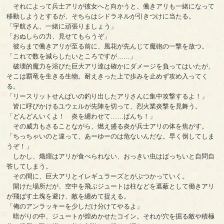
それによって兵士アリが彼女へと向かうと、働きアリも一緒になって
移動しようとするが、そちらはシドラネルが引きつけに当たる。
「宇航さん、一緒に頑張りましょう」
「おぬしらの力、見せてもらうぞ」
彼らまで働きアリが至る前に、風花が先んじて魔砲の一撃を放つ。
「これで数を減らしたいところですが……」
破壊的魔力を浴びた巨大アリ達は確かにダメージを負ってはいたが、
そこは覇竜を生きる生物。耐えきった上で歩みを止めず攻め入ってく
る。
「リースリットせんぱいの釣り出したアリさんに集中攻撃するよ！」
皆に呼びかけるユウェルが先陣を切って、烈火業炎撃を見舞う。
「どんどんいくよ！ 炎を纏わせて……ぱんち！」
その威力もさることながら、燃え盛る炎が兵士アリの体を焦がす。
「ちっちゃいのと違って、あーゆーのは危ないんだな。早く倒してしま
うぞ！」
しかし、熾煇はアリが食べられない、おっきい虫はばっちいと自問自
答してしまう。
その間に、巨大アリとイレギュラーズとがぶつかっていく。
開けた場所だが、空中を飛ぶジュートは柱などを遮蔽として働きアリ
が飛ばす土塊を避け、敵を纏めて捉える。
「俺のアンラッキーを少しだけ分けてやるよ」
暗がりの中、ジュートが煌めかせたコイン。それが穴を掘る敵や積極