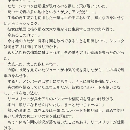
ギギギィィ……。
ただ、シッコクは増援が現れるのを察して飛び退いていた。
「硬い土で岩の多い地中というのが少しアレだが……」
生命の再生能力を使用した一撃は土の中において、満足な力を出せな
いと考えるシッコク。
彼女は地面に根を張る大木や暗がりに生息するコケの力を得て。
「今あるこの力で！」
今は地の力だが、将来は闇を放出できることを期待しつつ、シッコク
は働きアリ目掛けて殴り掛かる。
めり込む程の強撃に耐えられず、その働きアリが意識を失ったのだっ
た。
「大丈夫だ。大した数じゃねー」
冷静に状況を見ていたジュートが神気閃光を発しながら、この場で統
率力をみせる。
すると、メンバー達はすぐに立ち直し、さらに攻勢を強めていく。
炎の拳を振るっていたユウェルだが、彼女はハルバードも使いこな
し、アリを追い込む。
リースリットが兵士アリのハンマーや格闘術を引きつけ続ける。
「本当、頼りになるせんぱいたち。きっとだいじょーぶ！」
勢いのままに、ユウェルは一気にハルバードを振り回し、纏めて切り
裂いた片方の兵士アリの首を跳ね飛ばす。
もう１体も仲間の状況が落ち着いたこともあり、リースリットが仕掛
ける。