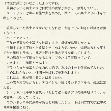
（増援に兵士はいなかったようですね）
最初からいる兵士アリは仲間達の攻撃が集まり、疲弊している。
リースリットは風の精霊の力を集めた一閃で、その兵士アリの体を寸
断してみせた。
統率していた兵士アリがいなくなれば、働きアリの動きに精細さが無
くなって。
「ハアアアアッ！」
宇航が見事な空中殺法を披露する中、熾煇が追撃をかける。
依頼主である宇航へと攻撃を当てぬよう気づかい、熾煇は方向を変え
てから魔砲を放出し、風穴を開けた働きアリを倒してしまう。
その熾煇と十字砲火となるよう、プラハは位置取っていて。
「いきます！ 魔砲どーん！」
プラハもまた高出力の魔力の大砲で、近場の１体を仕留めてみせた。
「早めに叩かないと、仲間を呼ばれて長期化します」
これ以上、敵が増えることは避けたい。
土や岩を浴びながらも、デコイとなり続けるシドラネルも、殲滅に加
わる。
シドラネルは手甲を盾代わりとして強く働きアリの頭を殴りつけ、そ
の首をへし折ってしまう。
そのシドラネルに余裕があると判断したジュートは別方向で抗戦中の
仲間を援護に動く。