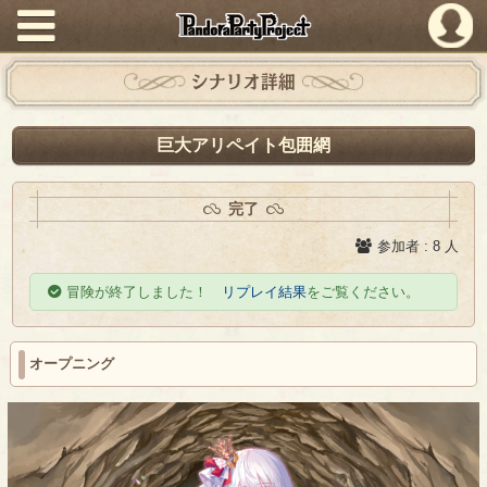
PandoraPartyProject
シナリオ詳細
巨大アリペイト包囲網
完了
参加者 : 8 人
冒険が終了しました！
リプレイ結果
をご覧ください。
オープニング