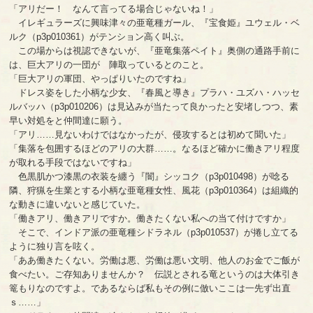
「アリだー！ なんて言ってる場合じゃないね！」
イレギュラーズに興味津々の亜竜種ガール、『宝食姫』ユウェル・ベ
ルク（p3p010361）がテンション高く叫ぶ。
この場からは視認できないが、『亜竜集落ペイト』奥側の通路手前に
は、巨大アリの一団が 陣取っているとのこと。
「巨大アリの軍団、やっぱりいたのですね」
ドレス姿をした小柄な少女、『春風と導き』プラハ・ユズハ・ハッセ
ルバッハ（p3p010206）は見込みが当たって良かったと安堵しつつ、素
早い対処をと仲間達に願う。
「アリ……見ないわけではなかったが、侵攻するとは初めて聞いた」
「集落を包囲するほどのアリの大群……。なるほど確かに働きアリ程度
が取れる手段ではないですね」
色黒肌かつ漆黒の衣装を纏う『闇』シッコク（p3p010498）が唸る
隣、狩猟を生業とする小柄な亜竜種女性、風花（p3p010364）は組織的
な動きに違いないと感じていた。
「働きアリ、働きアリですか。働きたくない私への当て付けですか」
そこで、インドア派の亜竜種シドラネル（p3p010537）が捲し立てる
ように独り言を呟く。
「ああ働きたくない。労働は悪、労働は悪い文明、他人のお金でご飯が
食べたい。ご存知ありませんか？ 伝説とされる竜というのは大体引き
篭もりなのですよ。であるならば私もその例に倣いここは一先ず出直
ｓ……」