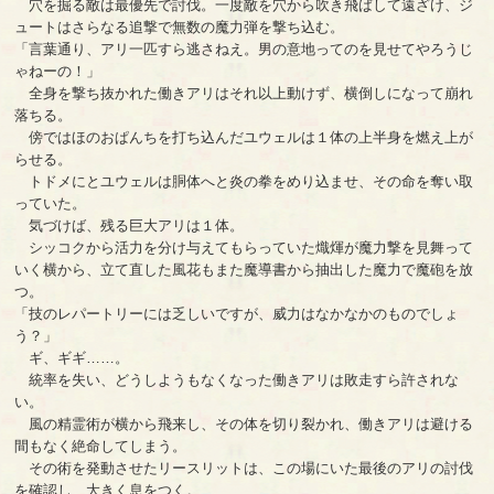
穴を掘る敵は最優先で討伐。一度敵を穴から吹き飛ばして遠ざけ、ジ
ュートはさらなる追撃で無数の魔力弾を撃ち込む。
「言葉通り、アリ一匹すら逃さねえ。男の意地ってのを見せてやろうじ
ゃねーの！」
全身を撃ち抜かれた働きアリはそれ以上動けず、横倒しになって崩れ
落ちる。
傍ではほのおぱんちを打ち込んだユウェルは１体の上半身を燃え上が
らせる。
トドメにとユウェルは胴体へと炎の拳をめり込ませ、その命を奪い取
っていた。
気づけば、残る巨大アリは１体。
シッコクから活力を分け与えてもらっていた熾煇が魔力撃を見舞って
いく横から、立て直した風花もまた魔導書から抽出した魔力で魔砲を放
つ。
「技のレパートリーには乏しいですが、威力はなかなかのものでしょ
う？」
ギ、ギギ……。
統率を失い、どうしようもなくなった働きアリは敗走すら許されな
い。
風の精霊術が横から飛来し、その体を切り裂かれ、働きアリは避ける
間もなく絶命してしまう。
その術を発動させたリースリットは、この場にいた最後のアリの討伐
を確認し、大きく息をつく。