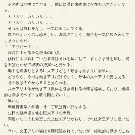
その声は地中にこだまし、周辺に潜む魔物達に存在を示すこととな
る。
カサカサ、カサカサ……。
ガサガサ、ガサガサ……。
それらは群れをなし、一気に近づいてくる。
数の利というのは恐ろしい。濁流のごとく、相手を一気に飲み込んで
しまうからだ。
「「アリだー！」」
同時に上がる亜竜種達の叫び。
修行に明け暮れていた者達はそれを耳にして、すぐさま身を翻し、翼
を羽ばたかせて現状の把握へと務める。
地中を縄張りとする巨大アリどもの動きはあまりに素早い。
どうやら、今回は働きアリだけでなく、数体の兵士アリの姿もある。
その数は７０から８０と見られる。
兵士アリ１体が働きアリ数体を引き連れる小隊を編成しており、組織
的な動きでペイトを取り囲んでいく。
「早いな……」
覇竜轟雷拳の師範、徐・宇航は苦い顔をする。
先日の修練場を含む巨大アリの出現。
間違いなく入れ知恵した上位のアリがおり、それは女王アリに違いな
い。
幸い、女王アリの姿は今回確認されていないが、組織的な動きでこち