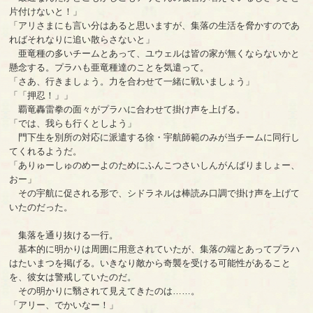
片付けないと！」
「アリさまにも言い分はあると思いますが、集落の生活を脅かすのであ
ればそれなりに追い散らさないと」
亜竜種の多いチームとあって、ユウェルは皆の家が無くならないかと
懸念する。プラハも亜竜種達のことを気遣って。
「さあ、行きましょう。力を合わせて一緒に戦いましょう」
「「押忍！」」
覇竜轟雷拳の面々がプラハに合わせて掛け声を上げる。
「では、我らも行くとしよう」
門下生を別所の対応に派遣する徐・宇航師範のみが当チームに同行し
てくれるようだ。
「ありゅーしゅのめーよのためにふんこつさいしんがんばりましょー、
おー」
その宇航に促される形で、シドラネルは棒読み口調で掛け声を上げて
いたのだった。
集落を通り抜ける一行。
基本的に明かりは周囲に用意されていたが、集落の端とあってプラハ
はたいまつを掲げる。いきなり敵から奇襲を受ける可能性があること
を、彼女は警戒していたのだ。
その明かりに翳されて見えてきたのは……。
「アリー、でかいなー！」