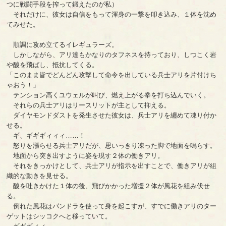
つに戦闘手段を搾って鍛えたのが私）
それだけに、彼女は自信をもって渾身の一撃を叩き込み、１体を沈め
てみせた。
順調に攻め立てるイレギュラーズ。
しかしながら、アリ達もかなりのタフネスを持っており、しつこく岩
や酸を飛ばし、抵抗してくる。
「このまま皆でどんどん攻撃して命令を出している兵士アリを片付けち
ゃおう！」
テンション高くユウェルが叫び、燃え上がる拳を打ち込んでいく。
それらの兵士アリはリースリットが主として抑える。
ダイヤモンドダストを発生させた彼女は、兵士アリを纏めて凍り付か
せる。
ギ、ギギギィィィ……！
怒りを漲らせる兵士アリだが、思いっきり凍った脚で地面を鳴らす。
地面から突き出すように姿を現す２体の働きアリ。
それをきっかけとして、兵士アリが指示を出すことで、働きアリが組
織的な動きを見せる。
酸を吐きかけた１体の後、飛びかかった増援２体が風花を組み伏せ
る。
倒れた風花はパンドラを使って身を起こすが、すでに働きアリのター
ゲットはシッコクへと移っていて。