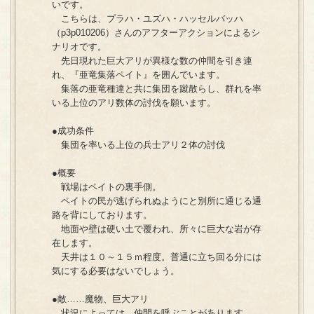
いです。
こちらは、プラハ・ユズハ・ハッセルバッハ
（p3p010206）さんのアフターアクションによるシ
ナリオです。
先日現れた巨大アリが異様な数の仲間を引き連
れ、『亜竜集落ペイト』を囲んでいます。
集落の亜竜種達と共に集団を蹴散らし、群れを率
いる上位のアリ数体の討伐を願います。
●成功条件
集団を率いる上位の兵士アリ２体の討伐
●概要
戦場はペイトの裏手側。
ペイトの民が逃げられぬようにと別所に通じる通
路を背にしております。
地面や壁は硬い土で覆われ、所々に巨大な岩が存
在します。
天井は１０～１５ｍ程度。普通に立ち回る分には
気にする必要はないでしょう。
●敵……魔物、巨大アリ
状況によっては、仲間を呼ぶことがあります。