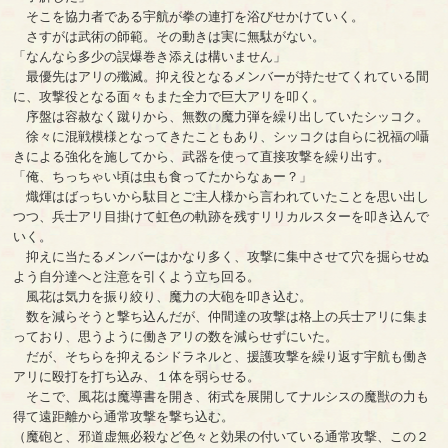
そこを協力者である宇航が拳の連打を浴びせかけていく。
さすがは武術の師範。その動きは実に無駄がない。
「なんなら多少の誤爆巻き添えは構いません」
最優先はアリの殲滅。抑え役となるメンバーが持たせてくれている間
に、攻撃役となる面々もまた全力で巨大アリを叩く。
序盤は容赦なく蹴りから、無数の魔力弾を繰り出していたシッコク。
徐々に混戦模様となってきたこともあり、シッコクは自らに祝福の囁
きによる強化を施してから、武器を使って直接攻撃を繰り出す。
「俺、ちっちゃい頃は虫も食ってたからなぁー？」
熾煇はばっちいから駄目とご主人様から言われていたことを思い出し
つつ、兵士アリ目掛けて虹色の軌跡を残すリリカルスターを叩き込んで
いく。
抑えに当たるメンバーはかなり多く、攻撃に集中させて穴を掘らせぬ
よう自分達へと注意を引くよう立ち回る。
風花は気力を振り絞り、魔力の大砲を叩き込む。
数を減らそうと撃ち込んだが、仲間達の攻撃は格上の兵士アリに集ま
っており、思うように働きアリの数を減らせずにいた。
だが、そちらを抑えるシドラネルと、援護攻撃を繰り返す宇航も働き
アリに殴打を打ち込み、１体を弱らせる。
そこで、風花は魔導書を開き、術式を展開してナルシスの魔獣の力も
得て遠距離から通常攻撃を撃ち込む。
（魔砲と、邪道虚無必殺など色々と効果の付いている通常攻撃、この２