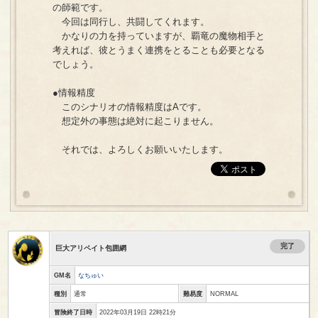
の師範です。
今回は同行し、共闘してくれます。
かなりの力を持っていますが、覇竜の魔物相手と
考えれば、彼とうまく連携をとることも必要となる
でしょう。
●情報精度
このシナリオの情報精度はAです。
想定外の事態は絶対に起こりません。
それでは、よろしくお願いいたします。
完了
巨大アリペイト包囲網
GM名
なちゅい
種別
通常
難易度
NORMAL
冒険終了日時
2022年03月19日 22時21分