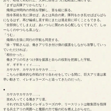
おり、暗視で対応の上、天井に頭をぶつけぬ程度に飛行する。
「まずは兵隊アリからだな！」
熾煇は仲間内の作戦を理解し、首を縦に振る。
指令系統を先に潰せば、あとは烏合の衆。隊列をかき乱せばばらばら
になるはず。再び編成し直す前にまたは逃走前に叩くこともできる。
「全部倒してしまえば、あいつらに襲われる心配しなくてすんで、しゅ
ーらくのやつらも喜ぶな」
「うむ」
熾煇の主張に同行の宇航も同意する。
「徐・宇航さんは、働きアリ引き付け側の援護をしながら攻撃していっ
ていただければ」
「相分かった」
働きアリの引きつけ側を援護と自らの役割を把握した宇航。
ギ、ギギキィィィ……。
カサカサ、カサカサカサカサ……。
こちらが最終的な作戦のすり合わせをしている間に、巨大アリ達は素
早い動きで、イレギュラーズへと迫ってきたのだった。
●
カサカサカサカサ……。
攻め入ってくる働きアリ達。
それぞれ立ち回るイレギュラーズの中、リースリットは敵集団を指揮
する兵士アリの周囲へと魔眼の力で焔の幻を燃え上がらせた。