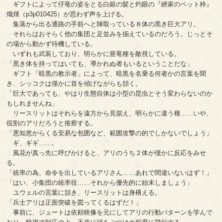
ギフトによって仔竜の姿をとる白銀の髪と灼眼の『紲家のペット枠』
熾煇（p3p010425）が思わず声を上げる。
集落から出る通路の手前へと陣取っている８体の黒き巨大アリ。
それらはおそらく他の集団と足並みを揃えているのだろう。じっとそ
の場から動かず待機している。
いずれも武装しており、明らかに亜竜種を敵視している。
「黒き体を持ってはいても、導かれぬ者もいるということだな」
ギフト「暗黒の教示者」によって、暗黒を名乗る何者かの言葉を聞
き、シッコクは僅かに首を傾げながらも頷く。
「巨大であっても、やはり生態自体は小型の昆虫とそう変わらないのか
もしれませんね」
リースリットはそれらを遠方から見据え、明らかに違う種……いや、
役割のアリだろうと推察する。
「悪知恵からくる安易な包囲など、範囲攻撃の的でしかないでしょう」
ギ、ギギ……。
風花が真っ先に呼びかけると、アリのうち２体が僅かに反応をみせ
る。
「統率の為、命令を出しているアリさん……あれで間違いないはず！」
「はい、小集団の統率役……それから優先的に始末しましょう」
ユウェルの言葉に頷き、リースリットは身構える。
「兵士アリは正面突破を図ってくるはずだ！」
事前に、ジュートは依頼映像を元にしてアリの行動パターンを学んで