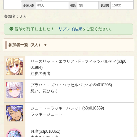
参加人数
8/8人
相談
5日
参加費
100RC
参加者 : 8 人
冒険が終了しました！
リプレイ結果
をご覧ください。
参加者一覧（8人）
リースリット・エウリア・F＝フィッツバルディ(p3p0
01984)
紅炎の勇者
プラハ・ユズハ・ハッセルバッハ(p3p010206)
想い、花ひらく
ジュート＝ラッキーバレット(p3p010359)
ラッキージュート
月瑠(p3p010361)