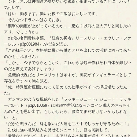
シドラネルは仲間達の冷ややかな視線が集まっていることに、ハッと
気付いて。
「はい、働きます。働いた後のご飯はおいしいです」
そんなシドラネルはさておき。
「襲撃の頻度が上がっているのか……恐らく以前の巨大アリと同じ巣の
アリ、でしょうか」
幻想の名門貴族令嬢、『紅炎の勇者』リースリット・エウリア・ファ
ーレル（p3p001984）が推論を語る。
「この様子だと、本格的に巣から働きアリを出しての活動に移って来た
のかもしれません」
「しかし、今までならともかく、これからは包囲作戦それ自体が難しい
のだと教えてあげましょう」
危機的状況だとリースリットは示すが、風花がイレギュラーズとして
存在を示すべく胸を張る。
「俺、特異運命座標になって初めての仕事がペイトの採掘場だったん
だ」
ガンマンのような風貌をした『ラッキージュート』ジュート＝ラッキ
ーバレット（p3p010359）は依頼で世話になったコイン職人のおっちゃ
んのことを思い出す。もしかしたら、腰痛でまだ動けないかもしれな
い、と。
「だから戦うんだ、縁を繋いだ人達をこの手でしっかり守るために！」
討伐に強い意気込みを見せるジュートに、皆も同調して。
「最近なんだかどこもかしこもアリさんの被害が増えているしさっさと