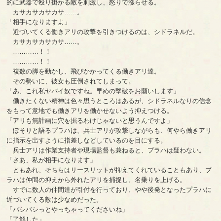
的に武器で殴り掛かる敵を刺激し、怒りで漲らせる。
カサカサカサカサ……。
「相手になりますよ」
近づいてくる働きアリの攻撃を引きつけるのは、シドラネルだ。
カサカサカサカサ……。
…………！！
…………！！
複数の脚を動かし、飛びかかってくる働きアリ達。
その勢いに、彼女も圧倒されてしまって。
「あ、これ私ヤバイ奴ですね。早めの撃破をお願いします」
働きたくない精神は色々思うところはあるが、シドラネルなりの信念
をもって意地でも働きアリを働かせないよう抑えつける。
「アリも無計画に穴を掘るわけじゃないと思うんですよ」
ぼそりと語るプラハは、兵士アリが攻撃しながらも、何やら働きアリ
に指示を出すように指差しなどしているのを目にする。
兵士アリは作業支持者や現場監督も兼ねると、プラハは疑わない。
「さあ、私が相手になります」
ともあれ、そちらはリースリットが抑えてくれていることもあり、プ
ラハは仲間の抑えから外れたアリを捕捉し、名乗りを上げる。
すでに数人の仲間達が引付を行っており、やや後発となったプラハに
近づいてくる敵は少なめだった。
「バシバシっとやっちゃってくださいね」
「了解した」