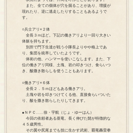
また、全ての個体が穴を掘ることがあり、増援が
現れたり、逆に逃走したりすることもあるようで
す。
○兵士アリ×２体
全長３ｍほど。下記の働きアリより一回り大きい
体躯を持ちます。
別所で門下生達が戦う小隊長よりやや格上であ
り、集団を統率していたようです。
体術の他、ハンマーを使いこなします。また、下
位の働きアリ同様、土塊、岩の叩きつけ、食らいつ
き、酸撒き散らしを使うこともあります。
○働きアリ×６体
全長２．５ｍほどもある働きアリ。
土塊や岩を叩きつけてくる他、直接食らいついた
り、酸を撒き散らしたりしてきます。
●ＮＰＣ……徐・宇航（じょ・ゆーはん）
今回の依頼者ある亜竜。長く伸びた髭が特徴的な
４５歳男性。
その翼や尻尾までも技に生かす武術、覇竜轟雷拳