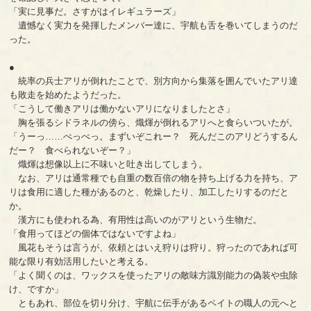
「実に見事だ。さすがはイレギュラーズ」
遺憾なく実力を発揮したメンバー達に、宇航も舌を巻いてしまうのだ
った。
●
統率の兵士アリが倒れたことで、別方向から集落を囲んでいたアリ達
も敗走を始めたようだった。
「こうして働きアリは働かないアリになりましたとさ」
胸を張るシドラネルの傍ら、熾煇が倒れるアリへと食らいついたが。
「うーっ……ぺっぺっ。まずいぞこれー？ 死んだこのアリどうするん
だー？ 食べられないぞー？」
熾煇は想像以上に不味いと吐き出してしまう。
なお、アリは通常種でも自重の数百倍の物を持ち上げる力を持ち、ア
リは食用に適した種があるのと、乾燥したり、加工したりするのだと
か。
漢方にも使われる為、有用性は高いのがアリという生物だ。
「食用ってほどの個体ではないですよね」
風花もそうは言うが、依頼とはいえ狩りは狩り。狩ったのであれば可
能な限り有効活用したいと考える。
「よく聞くのは、ワックスを使ったアリの敵味方識別能力の偽装や虫除
け、ですか」
ともあれ、部位を切り分け、宇航に伝手があるペイトの職人の元へと