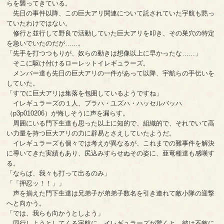
らを襲ってきている。
先日の事件以降、この巨大アリ関連について託されていた宇航も黙っ
ていたわけではない。
修行と並行して野良で活動していた巨大アリを叩き、その巣穴の特定
を急いでいたのだが……。
「先手を打つつもりが、奴らの動きは想像以上に早かったな……」
そこに駆け付けるローレットイレギュラーズ。
メンバー達も先日の巨大アリの一件があって以降、宇航らの手伝いを
していた。
「すでに巨大アリは集落を包囲しているようですね」
イレギュラーズの１人、プラハ・ユズハ・ハッセルバッハ
（p3p010206）が悔しそうに声を漏らす。
周囲にいる門下生達も思った以上に知的で、組織的で、それでいて高
い力量を持つ巨大アリの力に辟易とさえしていたようだ。
イレギュラーズも個々では考えが異なるが、これまでの難事件を解決
に導いてきた実績もあり、尻込みすらせぬその姿に、亜竜種達も感嘆す
る。
「ならば、我々も打って出るのみ」
「「押忍ッ！！」」
声を揃えた門下生達は兄弟子が弟弟子数名を引き連れて敵小隊の迎撃
へと向かう。
「では、我らも向かうとしよう」
同行しようとしてくる宇航に、イレギュラーズが驚くと、彼は不敵に