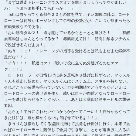
「まずは逃走トレーニングでスタミナを鍛えましょうってやかましい
わ！ ちまちま相手してられっか！！」
Tethは向かってくる都合２０もの敵を見て、キレ気味に叫ぶ。ロード
ローラーは何故かポージングして余裕の姿勢だが、こいつが掴まったら
依頼失敗なのである。
「おい筋肉ダルマ！ 道は開けてやるからとっとと逃げろ！ ……有酸
素運動はちゃんとやってるか？ 赤筋鍛えてけ！ 筋肉に酸素ブチ込ん
で悦ばせるんだよぉ！」
「ぬう……っ！ トレーニングの指導を受けるとは私もまだまだ鍛錬不
足だな！！」
「そう！！！ 私達はァ！ 戦いで役に立てぬ分逃げるのだァァ
ァ！！！」
ロードローラーが口惜しげに身を反転させ逃げに転ずると、マッスル
くんも並走し始めた。マッスルくんはシステム上、スキルを持たない。
それどころか装備も揃っていない。ガチ初期値でどうするかといえば、
ロードローラーの逃げ道を作り、或いは自らが肉盾となってロードロー
ラーを逃げ切らせることぐらい。……あとは大腿四頭筋モービルの撃破
要因。
「おらぁ！ㅤ半分にされたいやつからかかってこーい！！ㅤ自分からやって
きた奴には、縦か横かくらいは選ばせてやるよ！！」
きうりんは接近してくる盗賊目掛けて挑発を仕掛けに行く。本来であ
ればロードローラーに随伴して全員で引き撃ち、とかが選択肢に入るの
だろうが、逆に言えばロードローラーさえ先行して逃げさせ、最短経路