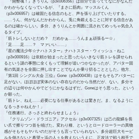
『開墾魂！』きうりん（p3x008356）は自分で言っててなにがなんだ
かわからなくなっているが、『まさに筋肉』マッスルくん
（p3x006957）は確固たる信念のもと、声を張り上げていたりする。
……うん、何がなんだかわからん。兎に角鍛えることに対する信念があ
るのは確からしい。多分、きうりんとか周囲に流されてめっちゃ気合入
るタイプ。
「筋トレしないとだめ？ だめかぁ……うんまぁ頑張るー☆」
「足……足……？ マァいい……」
『星の魔法少年☆ナハトスター』ナハトスター・ウィッシュ・ねこ
（p3x000916）は依頼が始まったと思ったらいきなり筋トレを課せられ
るという謎の事態に全くもって理解が追いつかなかったが、アバター固
有の気楽さを全面に押し出すことでなんか乗り切ることとした。他方、
『第1回 シングル大会 三位』Gone（p3x000438）はそもそもアバターに
足がない。ほぼほぼ実体のない存在なのだから当然だが、ない。多分そ
の辺りは何やかんやでどうにかなるはずだ。Goneはそう思った。という
か願った。
「筋トレ、ねえ……必要になる仕事があるとは驚きだ。ま、なるように
なるっきゃねえか！」
『任務遂行。さっさと終わらせましょう』
『クリムゾン・ドラゴニア』アクセル（p3x007325）は己の龍鱗を長
い爪で擦りつつ首を傾げた。変わり種、というとロードローラーの異物
感がそもそもヤバいのだがそうも言っていられない。多分超巨大モービ
ルを倒さないと希望ヶ浜の人々を救えないうえに、正攻法で戦う相手で