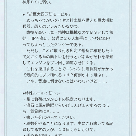
神系ＢＳに弱い。
●『超巨大四頭筋モービル』
めっちゃでかいタイヤと排土板を備えた巨大機動
兵器。怒りのアレみたいなやつ。
防技が高いし毒・精神は機械なのでＢＳとして無
効、HPも高い。普通に２０人相手にした後に倒せ
ってちょっとしたクソゲーである。
ただし、これに取り付き所定の場所に移動した上
で足にクる系の筋トレを行うとパネルがそれを感知
してエンジンをブン回し加速させにくる。
これを逆用することでエンジンに過負荷がかかっ
て最終的にブッ壊れる（ＨＰ何割かすっ飛ぶ）。
いや、普通に倒せないとはいわないけど……。
●特殊ルール：筋トレ
・足に負荷のかかるもの限定となります。
・流石に屈み跳躍ぐらいぴょんぴょんするのはほ
ら、賃貸的にさ……。
・書いた分はやってください。
・総数分やることになります。主にこれ書いてる記
録してる方の人が。１０日くらいかけて。
・手心をお願いします。