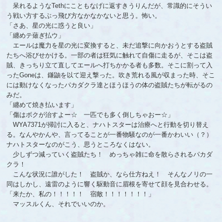
呆れるようなTethにこともなげに返すきうりんだが、常識的にそうい
う戦い方するぶっ飛び方なかなかないと思う。怖い。
「さあ、星の光に惑うと良い」
「纏めテ薙ぎ払ウ」
エールは魔力を星の光に変換すると、未だ追撃に向かおうとする盗賊
たちへ浴びせかける。一部の者は狂気に触れて自傷に走るが、そこは盗
賊、きっちり立て直してエールへ打ちかかる者も多数。そこに割って入
ったGoneは、鎌鼬を以て迎え撃った。吹き荒れる風が収まった時、そこ
には動けなくなったパカダクラ達とほうほうの体の盗賊たちが転がるの
みだ。
「纏めて焼き払います」
「傷はボクが治すよー☆ 一匹でも多く倒しちゃおー☆」
WYA7371が掃討に入ると、ナハトスターは治療へと行動を切り替え
る。なんやかんや、言ってることが一番物騒なのが一番かわいい（？）
ナハトスターなのがこう、思うところなくはない。
少しずつ減っていく盗賊たち！ めっちゃ雑に命を散らされるパカダ
クラ！
こんな状況に誰がした！ 盗賊か、なら仕方ねえ！ そんなノリの一
同はしかし、遠雷のように響く駆動音に眉根を寄せて顔を見合わせる。
「来たか、私の！！！！！ 宿敵！！！！！！！」
マッスルくん、それでいいのか。