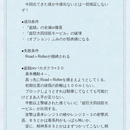
今回出てきた彼が今後出ないとは一切保証しない
ぞ！
●成功条件
・『盗賊』の全滅or撤退
・『超巨大四頭筋モービル』の破壊
・（オプション）ふみのが筋肉痛になる
●失敗条件
Road＝Rollerが捕縛される
●盗賊onパカダクラ×２０
基本機動４～。
真っ先にRoad＝Rollerを捕まえようとしてくる。
初期位置の彼我の距離は１００ｍくらい。
ブロックしようとすれば騎乗してなくても可能だ
けどまあ人手が足りない。
半数以上撃破された後ぐらいに『超巨大四頭筋モ
ービル』が出現する。
攻撃は基本レンジ１の槍やレンジ２～３の射撃武
器。ＢＳとかは毒系列がもっぱら怖いか。
逆に、精神系ＢＳとかはまずつかってこないし精