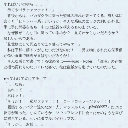
すればいいのやら……。
「待てやゴラァァァァァ！！」
背後からは、パカダクラに乗った盗賊の群れが走ってくる。有り体に
言うと「ヒャッハー系」というか、そんな系統のエッジの利いた外見。
手に手に武器をもち、中には銃器を構えるものまでいる。
なぜ彼がこんな目に遭っているのか？ 見てわからないだろうか？
珍しいからである。
「見世物にして死ぬまでこき使ってやらァ！」
「私は平和に筋トレがしたいだけなのだ！！ 見世物にされたら栄養価
が低い食事で筋肉が喜ばないだろうが！」
そんな感じで逃げてくる彼の名は――Road＝Roller、『混沌』の存在
と概ね変わりのないアレな姿で、彼は盗賊から逃げていたのだった。
●ってわけで助けてあげて
「……なあ」
「あれって……」
「君はァ！」
「そうだ！！ 私だァァァ！！！ ロードローラーだァッ！！！
困惑するアバター達のなか１人、マッスルくん（p3x006957）だけは
反応が違った。なんていうか、ソウルフレンドに会ったかのような喜び
に満ちている。互いにダブルバイセップス。
「そっか……お前……」