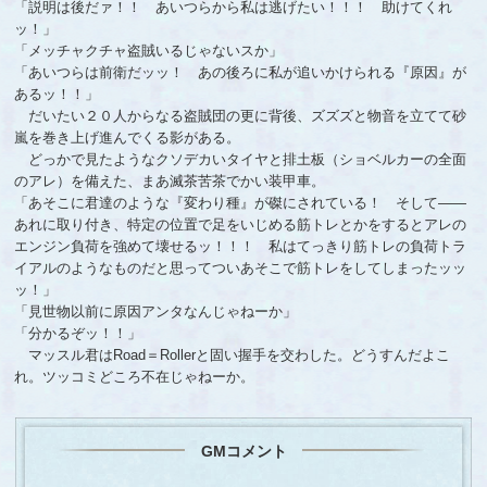
「説明は後だァ！！ あいつらから私は逃げたい！！！ 助けてくれ
ッ！」
「メッチャクチャ盗賊いるじゃないスか」
「あいつらは前衛だッッ！ あの後ろに私が追いかけられる『原因』が
あるッ！！」
だいたい２０人からなる盗賊団の更に背後、ズズズと物音を立てて砂
嵐を巻き上げ進んでくる影がある。
どっかで見たようなクソデカいタイヤと排土板（ショベルカーの全面
のアレ）を備えた、まあ滅茶苦茶でかい装甲車。
「あそこに君達のような『変わり種』が磔にされている！ そして――
あれに取り付き、特定の位置で足をいじめる筋トレとかをするとアレの
エンジン負荷を強めて壊せるッ！！！ 私はてっきり筋トレの負荷トラ
イアルのようなものだと思ってついあそこで筋トレをしてしまったッッ
ッ！」
「見世物以前に原因アンタなんじゃねーか」
「分かるぞッ！！」
マッスル君はRoad＝Rollerと固い握手を交わした。どうすんだよこ
れ。ツッコミどころ不在じゃねーか。
GMコメント