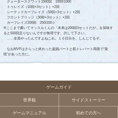
クォータースクワット1000回 1000/1000
トゥレイズ（10回×3セット）×2回
シーテッドカーフレイズ（50回×3セット）×2回
フロントブリッジ（30秒×3セット）×2回
カーフレイズ200回 250/200☆
※ここまで書いてマッスルくんの「本来は200回3セットだが」を加味す
ると500回足りないんですが無理です。許して下さい。
……全員やったんですよねこれ。１０日分を。しんじてるぞ。
なおMVPはさらっと終わった盗賊パートと筋トレパート両面で“覚
悟”があった方に。
ゲームガイド
世界観
サイドストーリー
ゲームマニュアル
初めての方へ