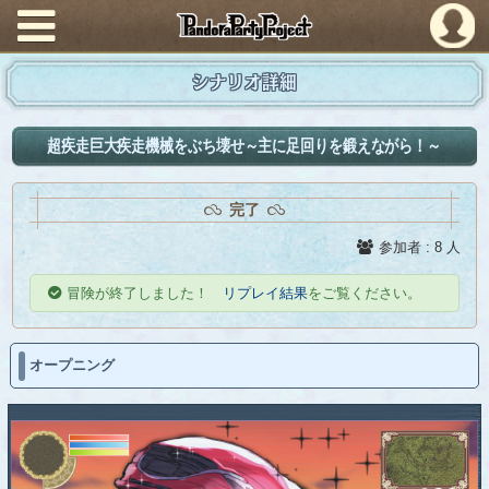
PandoraPartyProject
シナリオ詳細
超疾走巨大疾走機械をぶち壊せ～主に足回りを鍛えながら！～
完了
参加者 : 8 人
冒険が終了しました！
リプレイ結果
をご覧ください。
オープニング