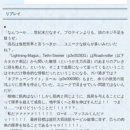
リプレイ
●
「なんつーか……世紀末だなオイ。プロテインよりも、頭のネジ不足を
疑うぜ」
「流石は仮想世界と言うべきか……ユニークな奴らが多いみたいだ
ね？」
『Lightning-Magus』Teth=Steiner（p3x002831）はRoad=roller（以下
カタカナ表記）から聞いた敵情（というか主力兵器）のあまりのアレさ
に頭を抱えた。というか、そこまで血眼になって追ってくるということ
はそれだけ致命的な情報だったということになる。ガバ過ぎでは？
『ネプチューンライト』エール（p3x009380）もまた、余りの状況の混
沌ぶりに思考を停止していた。ユニークで済ませていい問題ではないん
だが。
「植物に筋肉はない！ㅤしかし筋肉と同じように、負荷を与えることによ
って限界を超えて成長し、地中深くへと根を伸ばすんだよ！！ つま
り……つまりどういうことだ！！！？？？」
「私だァァァァァ！！！！！ ローd……マッスルくんだァ
ッ！！！！！ 最終目標は超巨大四頭筋モービル破壊に非ず、己らの肉
体の限界を知ることであるゥゥゥ！！！！！」