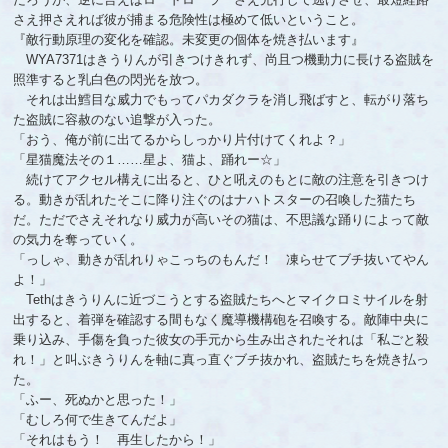
さえ押さえれば彼が捕まる危険性は極めて低いということ。
『敵行動原理の変化を確認。未変更の個体を焼き払います』
WYA7371はきうりんが引きつけきれず、尚且つ機動力に長ける盗賊を
照準すると乳白色の閃光を放つ。
それは出鱈目な威力でもってパカダクラを消し飛ばすと、転がり落ち
た盗賊に容赦のない追撃が入った。
「おう、俺が前に出てるからしっかり片付けてくれよ？」
「星猫魔法その１……星よ、猫よ、踊れー☆」
続けてアクセル構えに出ると、ひと吼えのもとに敵の注意を引きつけ
る。動きが乱れたそこに降り注ぐのはナハトスターの召喚した猫たち
だ。ただでさえそれなり威力が高いその猫は、不思議な踊りによって敵
の気力を奪っていく。
「っしゃ、動きが乱れりゃこっちのもんだ！ 凍らせてブチ抜いてやん
よ！」
Tethはきうりんに近づこうとする盗賊たちへとマイクロミサイルを射
出すると、着弾を確認する間もなく魔導機構砲を召喚する。敵陣中央に
乗り込み、手傷を負った彼女の手元から生み出されたそれは「私ごと殺
れ！」と叫ぶきうりんを軸に真っ直ぐブチ抜かれ、盗賊たちを焼き払っ
た。
「ふー、死ぬかと思った！」
「むしろ何で生きてんだよ」
「それはもう！ 再生したから！」