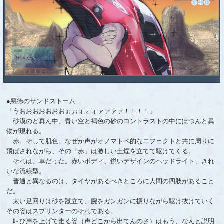
●悪徳のサンドストーム
「うおおおおおおおぉぉォォォァァァァ！！！！」
砂漠のど真ん中、青い空と褐色の砂のコントラストの中にぽつんと異
物が現れる。
赤。そして肌色。なぜか声がオノマトペ的なエフェクトと共に周りに
飛ばされながら、その「赤」は激しい土煙を立てて駆けてくる。
それは、車だった。赤いボディ、鋭いデザインのヘッドライト、きれ
いな流線型。
普通と異なるのは、タイヤがあるべきところに人間の四肢があること
だ。
太い足回りは砂を蹴立て、腕をガンガンに振りながら駆け抜けていく
その姿はスプリンターのそれである。
叫び声を上げて走る姿（声どこから出てんのさ）はもう、なんと説明