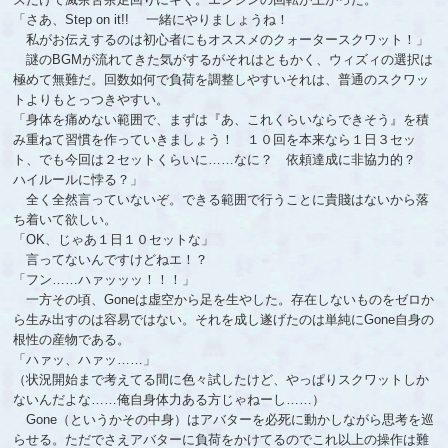
「さあ、Step on it!! 一緒にやりましょうね！
私がお伝えするのは初心者にもオススメのクォータースクワット！」
謎のBGMが流れてきた気がするがそれはともかく、ウィズィの選択は
極めて無難だ。回数如何で負荷を調整しやすいそれは、普通のスクワッ
トよりもとっつきやすい。
「身体を痛めない範囲で、まずは『あ、これくらいならできそう』を積
み重ねて習慣を作っていきましょう！ １０回を本来なら１日３セッ
ト、でも今回は２セットくらいに……なに？ 依頼達成に非協力的？
ハイルールに悖る？」
全く全然言っていないぞ。できる範囲で行うことに貴賤はないから落
ち着いて欲しい。
「OK、じゃあ１日１０セットな」
言ってないんですけどねエ！？
「フン……ハァッッッ！！！」
一方その頃、Goneは虚空から足を生やした。存在しないものをゼロか
ら生み出すのは容易ではない。それを成し遂げたのは単純にGone自身の
根性の産物である。
「ハァッ、ハァッ……」
（状況開始まで考えてる間に色々試したけど、やっぱりスクワットしか
ないんだよな……俺自身体力ある方じゃねーし……）
Gone（というかその中身）はアバターを必死に動かしながら思考を巡
らせる。ただでさえアバターに負荷をかけてるのでこれ以上の操作は難