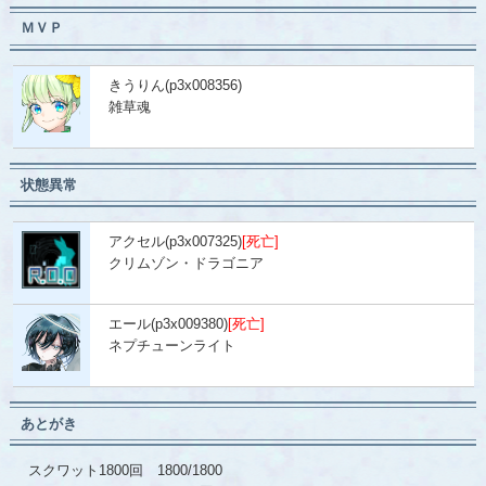
ＭＶＰ
きうりん(p3x008356)
雑草魂
状態異常
アクセル(p3x007325)
[死亡]
クリムゾン・ドラゴニア
エール(p3x009380)
[死亡]
ネプチューンライト
あとがき
スクワット1800回 1800/1800