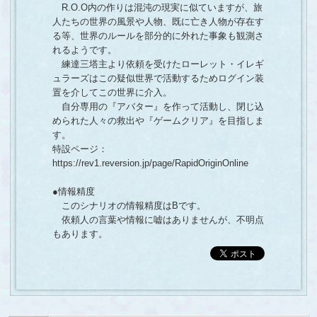
R.O.O内の作りは混沌の現実に似ていますが、旅
人たちの世界の風景や人物、既に亡き人物が存在す
る等、世界のルールを部分的に外れた事象も観測さ
れるようです。
練達三塔主より依頼を受けたローレット・イレギ
ュラーズはこの疑似世界で活動するためログイン装
置を介してこの世界に介入。
自分専用の『アバター』を作って活動し、閉じ込
められた人々の救出や『ゲームクリア』を目指しま
す。
特設ページ：
https://rev1.reversion.jp/page/RapidOriginOnline
●情報精度
このシナリオの情報精度はBです。
依頼人の言葉や情報に嘘はありませんが、不明点
もあります。