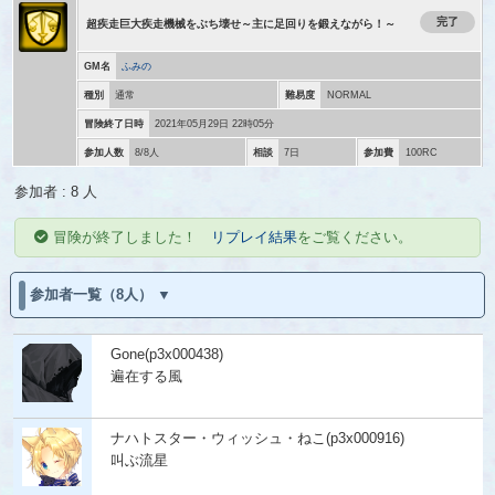
完了
超疾走巨大疾走機械をぶち壊せ～主に足回りを鍛えながら！～
GM名
ふみの
種別
通常
難易度
NORMAL
冒険終了日時
2021年05月29日 22時05分
参加人数
8/8人
相談
7日
参加費
100RC
参加者 : 8 人
冒険が終了しました！
リプレイ結果
をご覧ください。
参加者一覧（8人）
Gone(p3x000438)
遍在する風
ナハトスター・ウィッシュ・ねこ(p3x000916)
叫ぶ流星