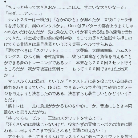
●
「ちょっと待って大きさおかし……こほん、すごいな大きいなー☆」
「何ダ……アレ……」
ナハトスターは一瞬だけ『なかのひと』が漏れたが、直後にキャラ作
りを持ち直す。鋼のメンタルかよ。Goneはアバターの都合上うまくしゃ
べれないだけなんだが、兎に角なんていうか有り余る動揺の感情は伝わ
ってきた。排土板で目の前の砂利や砂、まして力尽きた盗賊すら押しの
けてくる非情さは最早兵器というより災害レベルですらある。
「選択すべきは『スクワット』！！！ 大臀筋、大腿四頭筋、ハムスト
リングス、ひふく筋、脊柱起立筋……彼らに満遍なく負荷を与えること
ができる夢のトレーニングであるッ！ 本来なら２００回３セット行う
ところだが、我が背後霊は貧弱ゥ！ もって１００回できれば上出来
か！」
マッスルくんは己の、というか『ネクスト』に身を投じている自身の
能力をわきまえていた。ゆえに、できるレベルで片付けて確実にダメー
ジを与えようと決意したのである。決意すらも暑苦しいとかどういうこ
とだよ。
「筋トレは……足に負担がかかるものを中心に、か。普通にしときゃ問
題ないと思うんだがね」
「待ってろモービル！ 王道のスクワットをするよ！」
「汗くさいのは趣味じゃないけど、役立たずの置物じゃボクの沽券に関
わる……何よりここまで接近されると普通に戦えない！」
アクセル、そしてきうりんはマッスルくんに倣ってスクワットを選択