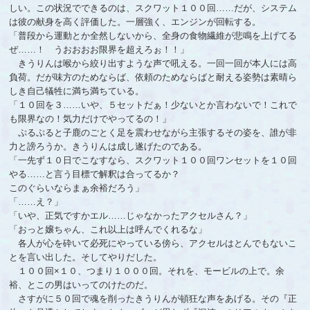
しい。この状況でできるのは、スクワット１００回……だが、システム
は彼の献身を高く評価した。一層強く、エンジンが回転する。
「普段から運動とか全然しないから、全身の食物繊維が悲鳴を上げてる
ぜ……！ うおおおお限界を超えろぉ！！」
きうりんは喉から絞り出すような声で吼える。一回一回が本人には高
負荷。だが味方のためならば、依頼のためならばと耐える姿勢は素晴ら
しき自己犠牲に満ち満ちている。
「１０回を３……いや、５セットだぁ！ㅤ少ないとか言わないで！ㅤこれで
も限界なの！ㅤ気力だけでやってるの！」
ぷるぷると子鹿のごとく足を震わせながら主張するその姿を、誰が非
力と謗ろうか。きうりんは成し遂げたのである。
「一先ず１０日でこなすなら、スクワット１００回ワンセットを１０回
やる……と言う目標で解釈は合ってるか？
このぐらいならまぁ余裕だろう」
「……え？」
「いや、正気ですかエル……じゃなかったアクセルさん？」
「おっと嬢ちゃん、これ以上は呼んでくれるな」
各人が心を砕いて必死にやっている傍ら、アクセルはとんでもないこ
とを言い出した。そしてやりだした。
１００回×１０、つまり１０００回。それを、モービルの上で。余
裕、とこの男はいってのけたのだ。
さすがに５０回で魂を削ったきうりんが頓狂な声をあげる。その『正