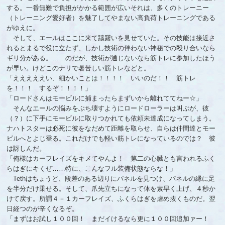
する。一番無難で負担がかかる範囲が広いそれは、多くのトレーニー
（トレーニング愛好者）を魅了してやまない高負荷トレーニングである
がゆえに。
そして、エールはここに来て躊躇いを見せていた。その技能は接近さ
れるとまるで役に立たず、しかし技術の伴わない神秘での殴り合いなら
ギリ分がある。……のだが、技術が通じないなら筋トレに参加したほう
が早い。けどこのナリで暑苦しい筋トレなどと。
「えええええい、細かいことは！！！！ いいのだ！！ 筋トレ
を！！！ するぞ！！！！」
「ロードさんはモービルに捕まったらまずいから離れててねー☆」
そんなエールの悩みをぶち壊すようにロードローラーは叫ぶが、彼
（？）に下手にモービルに取りつかれても依頼未達成になってしまう。
ナハトスターは必死に彼をなだめて距離を取らせ、自らは仲間達とモー
ビルへとよじ登る。これだけでも軽い筋トレになっているのでは？ 彼
は訝しんだ。
「俺様はカーフレイズをキメてやんよ！ 第二の心臓とも言われるふく
らはぎにキくぜ……特に、こんなフル装備状態ならな！」
Tethはちょうど、段差のある辺りにパネルを見つけ、パネルの縁に足
を半分だけ乗せる。そして、爪先立ちになって体を素早く上げ、４秒か
けて戻す。所謂４－１カーフレイズ、ふくらはぎを虐め抜くものだ。翌
日経つのが辛くなるぞ。
「まずはお試し１００回！ まだイけるなら更に１００回追加ァー！