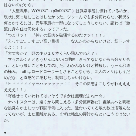
はないのだから。
『人型戦車』WYA7371（p3x007371）は異常事態に慣れているのか、
現状に突っ込むことはしなかった。ツッコんでも多分変わらない状況を
何とかするには、異常事態の一部になってしまうしかない。謂わば『激
流に身を任せ同化する』ってアレだ。
「つまりッ！ 『神』の筋肉を破壊するのだァッ！！！」
「えっすご……すごい高い目標！！ なんかわからないけど、筋トレす
るよ！！！」
「大丈夫か？ 頭のネジ１０本くらい飛んでねえ？」
マッスルくんときうりんは互いに理解しきってないながらも分かり合
う、という凄いことをしてのけた。わかんないけど神殺し。うーん邪道
の極み。Tethはロードローラーもさることながら、２人のノリはもうだ
めだな、と直感的に感じた。制御しちゃいけない。
「ヒィィィィィヤッハァァァァァ！！ そこの変態よこしやがれえええ
えええ！！」
「寄越せっていわれてはいそうですかは無理だよねー☆」
ナハトスターは、遠くから聞こえる（多分拡声器だ）盗賊共へと明確
な挑発をかましつつ戦闘準備に入った。近付いてくる敵の数は洒落んな
ってないが、まだ距離がある。まずは雑魚の掃討からといこうではない
か。
●