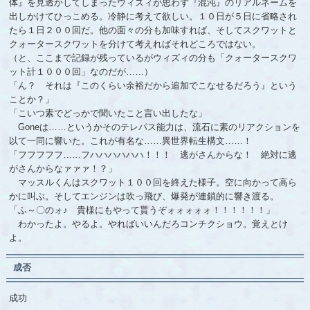
体』を見透かしてしまったウィズィが思わず『混沌』のリアルネームを
出しかけてひっこめる。冷静に考えて欲しい。１０日が５日に省略され
たら１日２００回だ。他の面々の分も加味すれば、そしてスクワットと
クォータースクワットを分けて考えればそれどころではない。
（と、ここまで記録が残っているがウィズィの分も「クォータースクワ
ット計１０００回」なのだが……）
「ん？ それは『このくらい余裕だから追加でこなせるだろう』という
ことか？」
「こいつ素でどっかで聞いたこと言い出したな」
Goneは……というかそのテレパス能力は、流石に素のリアクションを
以て一同に響いた。これが有名な……異世界転生構文……！
「フフフフフ……フハハハハハハ！！！ 逃がさんからな！ 絶対に逃
がさんからなァァァ！？」
マッスルくんはスクワット１００回を終えた様子。空に向かって高ら
かに叫ぶ。そしてエンジンは吹っ飛び、爆発が連鎖的に響き渡る。
「ふ～〇のォ♪ 貴様にもやって貰うぞォォォォォ！！！！！！」
わかったよ。やるよ。やればいいんだろコンチクショウ。覚えとけ
よ。
成否
成功