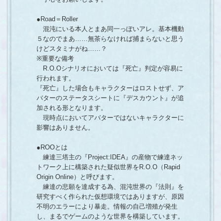
●Road＝Roller
混沌にいる本人とまあ同一っぽいアレ。基本機動
５なのでまあ……無茶らなければ捕まらないと思う
けどスタミナがね……？
※重要な備考
R.O.Oシナリオにおいては『死亡』判定が容易に
行われます。
『死亡』した場合もキャラクターはロストせず、ア
バターのステータスシートに『デスカウント』が追
加される形となります。
現時点においてアバターではないキャラクターに
影響はありません。
●ROOとは
練達三塔主の『Project:IDEA』の産物で練達ネッ
トワーク上に構築された疑似世界をR.O.O（Rapid
Origin Online）と呼びます。
練達の悲願を達成する為、混沌世界の『法則』を
研究すべく作られた仮想環境ではありますが、原因
不明のエラーにより暴走。情報の自己増殖が発生
し、まるでゲームのような世界を構築しています。