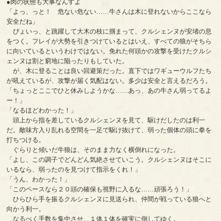
●肉の状態も大事なんすよ
「よっ、っと！ 危ない危ない……牛さんは木に登れないからここなら
安全だね」
ぴょいっ、と跳躍して大木の枝に掴まって、クルシェンヌが安堵の息
をつく。フレイが大勢を引きつけているとはいえ、すべての狼がそちら
に向いているというわけではない。免れた何頭かの攻撃を受けたクルシ
ェンヌは割と窮地に陥ったりもしていた。
が、木に登ることは良い回避策だった。直下ではワギューウルフたち
が吼えているが、攻撃が届く気配はない。多少は安全と言えるだろう。
「ちょっとここでひと休みしようかな……あっ、あの牛さん弱ってるよ
ー！」
「なるほどわかった！」
頭上から指を差しているクルシェンヌを見て、駆けだしたのは利一
だ。敵味方入り乱れる空間を一足で駆け抜けて、弱った個体の頭に拳を
打ちつける。
ぐらりと傾いだ牛狼は、そのまま力なく横倒れになった。
「よし、この調子でどんどん気絶させていこう。クルシェンヌはそこに
いるなら、弱ったのを見つけて指示をくれ！」
「うん、わかった！」
「このペースなら２０頭の確保も視野に入るな……頑張ろう！」
ひらひら手を振るクルシェンヌに見送られ、仲間が戦っている狼へと
向かう利一。
なるべく手数を集中させ、１体１体を確実に倒してゆく。