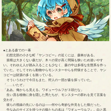
●とある森での一幕
幻想北部の小さな町『ヤンコビー』の近くには、森林がある。
規模は大きくない森だが、木々の背が高く間隔も狭いため迷いやす
い。それゆえ人が踏み入ることも少なく、森の中は多様な生態系を作っ
ていた。そしてそれら動物やらモンスターやらを狩猟することで、ヤン
コビーは財源の多くを賄っている。
そういうわけで今日もまた、狩人の一団が森を探っていた。
「……いたぞ」
「ああ。俺からも見える。ワギューウルフが３頭だな」
生い茂る植物に身を隠した男たちが、モンスターの群れを見て言葉を
交わす。
彼らの視線の先にいるのは――何やら奇妙な外見をした狼だった。
牛なみのサイズを持つその狼たちの名は『ワギューウルフ』。白と黒