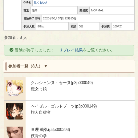
GM名
星くもゆき
種別
通常
難易度
NORMAL
冒険終了日時
2020年06月07日 22時15分
参加人数
8/8人
相談
5日
参加費
100RC
参加者 : 8 人
冒険が終了しました！
リプレイ結果
をご覧ください。
参加者一覧（8人）
クルシェンヌ・セーヌ(p3p000049)
魔女っ娘
ヘイゼル・ゴルトブーツ(p3p000149)
旅人自称者
亘理 義弘(p3p000398)
侠骨の拳