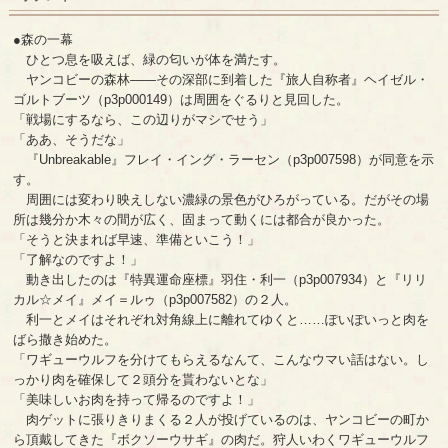
●森の一幕
ひとつ息を吸えば、緑の匂いが体を満たす。
ヤンコビーの森林――その深部に到着した『旅人自称者』ヘイゼル・
ゴルトブーツ（p3p000149）は周囲をぐるりと見回した。
「戦場にするなら、この辺りがマシでせう」
「ああ、そうだな」
『Unbreakable』フレイ・イング・ラーセン（p3p007598）が同意を示
す。
周囲には変わり映えしない濃緑の景色がひろがっている。だがその場
所は幾分か木々の間が広く、固まって動くには都合が良かった。
「そうと決まれば早速、準備といこう！」
「了解なのですよ！」
動き出したのは『特異運命座標』羽住・利一（p3p007934）と『リリ
カル☆メイ』メイ＝ルゥ（p3p007582）の２人。
利一とメイはそれぞれ対角線上に離れてゆくと……ぽいぽいっと肉を
ばら撒き始めた。
「ワギューウルフを分けてもらえるなんて、こんなウマい話はない。し
っかり肉を確保して２頭分を貰わないとな」
「美味しいお肉を持って帰るのですよ！」
肉ゲットに張りきりまくる２人が投げているのは、ヤンコビーの町か
ら頂戴してきた『ボクソーウサギ』の肉だ。狩人いわくワギューウルフ