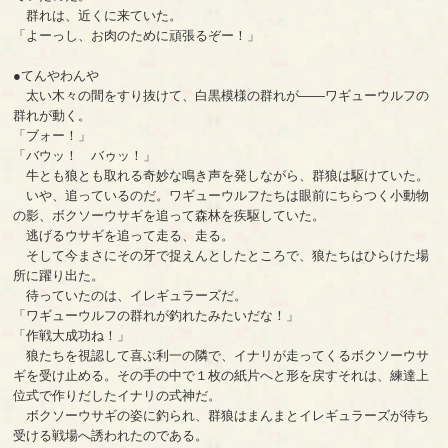
群れは、近くに来ていた。
「よーっし、お肉のために頑張るぞー！」
●てんやわんや
太い木々の間をすり抜けて、白黒模様の群れが――ワギューウルフの
群れが動く。
「ブォー！」
「バウッ！ バゥッ！」
牛とも狼とも取れる奇妙な鳴き声を発しながら、群狼は駆けていた。
いや、追っているのだ。ワギューウルフたちは眼前にちらつく小動物
の影、ボクソーウサギを追って森林を疾駆していた。
逃げるウサギを追って走る、走る。
そして今まさにその牙で捉えんとしたところで、狼たちはひらけた場
所に躍り出た。
待っていたのは、イレギュラーズだ。
「ワギューウルフの群れが釣れたみたいだな！」
「作戦大成功ね！」
狼たちを視認して喜ぶ利一の隣で、イナリが走ってくるボクソーウサ
ギを受け止める。その手の中で１枚の紙片へと形を戻すそれは、練達上
位式で作りだしたイナリの式神だ。
ボクソーウサギの姿に釣られ、群狼はまんまとイレギュラーズが待ち
受ける戦場へ誘われたのである。