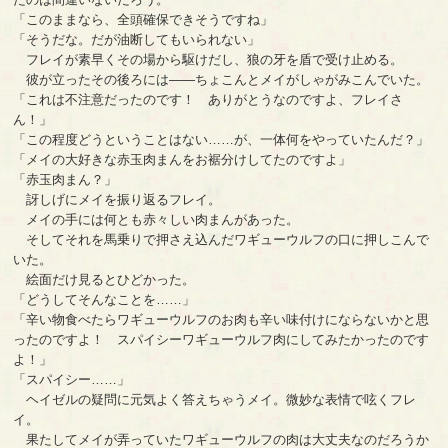
「このままなら、全頭確保できそうですね」
「そうだな。だが油断してもいられない」
フレイが素早くその場から駆けだし、狼の牙を盾で受け止める。
彼が立ったその後ろには――ちょこんとメイがしゃがみこんでいた。
「これは不注意だったのです！ ありがとうなのですよ、フレイさ
ん！」
「この程度どうということはない……が、一体何をやっていたんだ？」
「メイの大好きな赤玉肉まんをお裾分けしてたのですよ」
「赤玉肉まん？」
訝しげにメイを振り返るフレイ。
メイの手には何とも赤々しい肉まんがあった。
そしてそれを馬乗りで押さえ込んだワギューウルフの口に押しこんで
いた。
絵面だけ見るとひどかった。
「どうしてそんなことを……」
「辛い物食べたらワギューウルフのお肉も辛い味付けにならないかと思
ったのですよ！ スパイシーワギューウルフ肉にしてみたかったのです
よ！」
「スパイシー……」
ヘイゼルの疑問に元気よく答えちゃうメイ。微妙な表情で呟くフレ
イ。
果たしてメイが弄っていたワギューウルフの肉は大丈夫なのだろうか