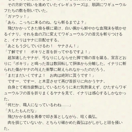
その方針で戦いを進めていたイレギュラーズは、順調にワギューウル
フたちの数を削いでいた。
「ガァウッ！」
「あら、こっちに来るのね。なら斬るまでよ？」
飛びかかってきた狼を横に避け、白い腕から鮮やかな血飛沫を噴かせ
るイナリ。それを血の刀に変えてワギューウルフの首元を斬りつける
と、イナリはヤナに目配せする。
「あともう少しでいけるわ！ ヤナさん！」
「了解です！ ボキリと首を折ってやるですよ！」
超加速したヤナが、弓なりにしならせた脚で狼の首を蹴る。宣言どお
りに『ボキリ』と鳴った首は数回転して胴体から分離した。イナリに斬
られた傷がヤナの与えた衝撃に耐えられなかったのだろう。
「まだまだいくですよ！ お肉は絶対に貰うです！」
ですー、ですー、と木霊させて再び首折りに向かうヤナ。
自身とて相当疲弊はしているだろうに未だ気勢衰えず、ひたすらワギ
ューウルフの首を折りまくるヤナを見て、イナリは感心するしかなかっ
た。
「何だか、職人になっているわね……」
「大したもんだな」
飛びかかる狼を裏拳で叩き落としながら、呟く義弘。
肉を損じていないか、とちらり確かめた義弘はがしがしと頭を掻い
た。