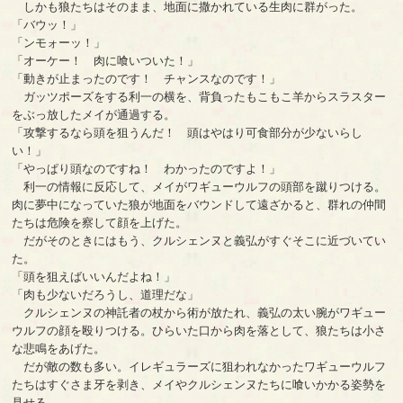
しかも狼たちはそのまま、地面に撒かれている生肉に群がった。
「バウッ！」
「ンモォーッ！」
「オーケー！ 肉に喰いついた！」
「動きが止まったのです！ チャンスなのです！」
ガッツポーズをする利一の横を、背負ったもこもこ羊からスラスター
をぶっ放したメイが通過する。
「攻撃するなら頭を狙うんだ！ 頭はやはり可食部分が少ないらし
い！」
「やっぱり頭なのですね！ わかったのですよ！」
利一の情報に反応して、メイがワギューウルフの頭部を蹴りつける。
肉に夢中になっていた狼が地面をバウンドして遠ざかると、群れの仲間
たちは危険を察して顔を上げた。
だがそのときにはもう、クルシェンヌと義弘がすぐそこに近づいてい
た。
「頭を狙えばいいんだよね！」
「肉も少ないだろうし、道理だな」
クルシェンヌの神託者の杖から術が放たれ、義弘の太い腕がワギュー
ウルフの顔を殴りつける。ひらいた口から肉を落として、狼たちは小さ
な悲鳴をあげた。
だが敵の数も多い。イレギュラーズに狙われなかったワギューウルフ
たちはすぐさま牙を剥き、メイやクルシェンヌたちに喰いかかる姿勢を
見せる。