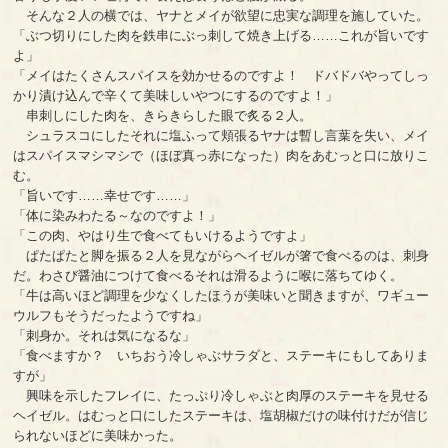
そんな２人の横では、ヤナとメイが欲望に忠実な調理を施していた。
「ぶつ切りにした肉を鉄串にぶっ刺して焼き上げる……これが旨いです
よ」
「メイはたくさんスパイスを効かせるのですよ！ ドバドバやってしっ
かり漬け込んで辛くて美味しいやつにするのですよ！」
串刺しにした肉を、きらきらした眼で炙る２人。
シュラスコにしたそれに塩ふって頬張るヤナは暫し言葉を失い、メイ
はスパイスマシマシで（ほぼ真っ赤になった）肉をあむっと口に放りこ
む。
「旨いです……幸せです……」
「体に染みわたる～なのですよ！」
「この肉、やはり生で食べてもいけるようですよ」
ぱたぱたと脚を振る２人を見ながらヘイゼルが箸で食べるのは、刺身
だ。わさび醤油につけて食べるそれは滑るように喉に落ちてゆく。
「牛は高いほど調理を少なくしたほうが美味いと聞きますが、ワギュー
ウルフもそうだったようですね」
「刺身か。それは気になるな」
「食べますか？ いちおう冷しゃぶサラダと、ステーキにもしてありま
すが」
興味を示したフレイに、たっぷり冷しゃぶと肉厚のステーキを見せる
ヘイゼル。はむっと口にしたステーキは、塩胡椒だけの味付けだが信じ
られないほどに美味かった。