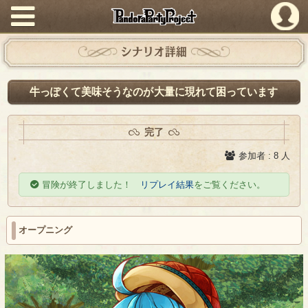
PandoraPartyProject
シナリオ詳細
牛っぽくて美味そうなのが大量に現れて困っています
完了
参加者 : 8 人
冒険が終了しました！
リプレイ結果
をご覧ください。
オープニング