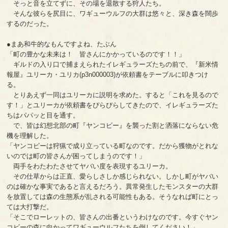
そっと音を立てずに、その場を退散する狩人たち。
そんな彼らを尻目に、ワギューウルフの大群は悠々と、深き森を闊歩
するのだった。
●まあ和牛的なもんですよね、たぶん
「町の豊かな未来は！ 皆さんにかかっているのです！！」
ギルドの入り口で捕まえられたイレギュラーズたちの前で、『新米情
報屋』ユリーカ・ユリカ(p3n000003)が依頼書をテーブルに叩きつけ
る。
とりあえず一同はユリーカに説明を求めた。すると「これを見るので
す！」とユリーカが依頼書をぴらぴらしてきたので、イレギュラーズた
ちはパパッと目を通す。
で、皆は幻想北部の町『ヤンコビー』を襲った割と洒落にならない危
機を理解した。
「ヤンコビーは狩猟で成り立っている町なのです。だから獲物がとれな
いのでは町の皆さんが困ってしまうのです！」
両手をわたわたさせてヤバい度を表現するユリーカ。
その仕草からは正直、愛らしさしか感じられない。しかし町がヤバい
のは確かな事実であると言えるだろう。異常発生したモンスターの大群
を放置しては森の生態系が乱される可能性もある。そうなれば町にとっ
ては大打撃だ。
「そこでローレットの、皆さんの出番というわけなのです。今すぐヤン
コビーの森に向かってワギューウルフたちを倒してください！」