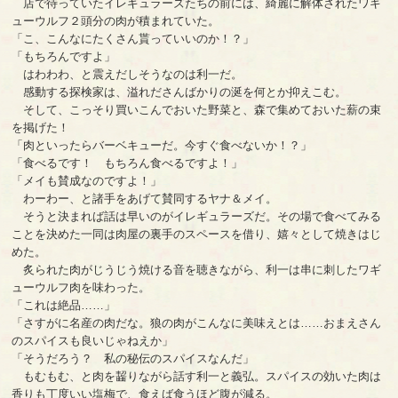
店で待っていたイレギュラーズたちの前には、綺麗に解体されたワギ
ューウルフ２頭分の肉が積まれていた。
「こ、こんなにたくさん貰っていいのか！？」
「もちろんですよ」
はわわわ、と震えだしそうなのは利一だ。
感動する探検家は、溢れださんばかりの涎を何とか抑えこむ。
そして、こっそり買いこんでおいた野菜と、森で集めておいた薪の束
を掲げた！
「肉といったらバーベキューだ。今すぐ食べないか！？」
「食べるです！ もちろん食べるですよ！」
「メイも賛成なのですよ！」
わーわー、と諸手をあげて賛同するヤナ＆メイ。
そうと決まれば話は早いのがイレギュラーズだ。その場で食べてみる
ことを決めた一同は肉屋の裏手のスペースを借り、嬉々として焼きはじ
めた。
炙られた肉がじうじう焼ける音を聴きながら、利一は串に刺したワギ
ューウルフ肉を味わった。
「これは絶品……」
「さすがに名産の肉だな。狼の肉がこんなに美味えとは……おまえさん
のスパイスも良いじゃねえか」
「そうだろう？ 私の秘伝のスパイスなんだ」
もむもむ、と肉を齧りながら話す利一と義弘。スパイスの効いた肉は
香りも丁度いい塩梅で、食えば食うほど腹が減る。