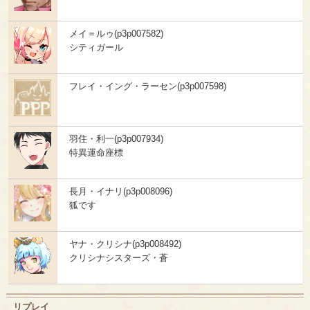
メイ＝ルゥ(p3p007582)
シティガール
フレイ・イング・ラーセン(p3p007598)
羽住・利一(p3p007934)
特異運命座標
長月・イナリ(p3p008096)
狐です
ヤナ・クリシナ(p3p008492)
クリシナシスターズ・蒼
リプレイ