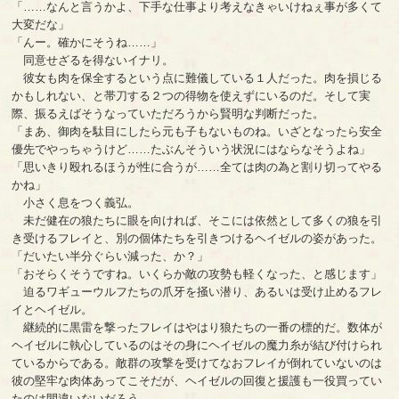
「……なんと言うかよ、下手な仕事より考えなきゃいけねぇ事が多くて
大変だな」
「んー。確かにそうね……」
同意せざるを得ないイナリ。
彼女も肉を保全するという点に難儀している１人だった。肉を損じる
かもしれない、と帯刀する２つの得物を使えずにいるのだ。そして実
際、振るえばそうなっていただろうから賢明な判断だった。
「まあ、御肉を駄目にしたら元も子もないものね。いざとなったら安全
優先でやっちゃうけど……たぶんそういう状況にはならなそうよね」
「思いきり殴れるほうが性に合うが……全ては肉の為と割り切ってやる
かね」
小さく息をつく義弘。
未だ健在の狼たちに眼を向ければ、そこには依然として多くの狼を引
き受けるフレイと、別の個体たちを引きつけるヘイゼルの姿があった。
「だいたい半分ぐらい減った、か？」
「おそらくそうですね。いくらか敵の攻勢も軽くなった、と感じます」
迫るワギューウルフたちの爪牙を掻い潜り、あるいは受け止めるフレ
イとヘイゼル。
継続的に黒雷を撃ったフレイはやはり狼たちの一番の標的だ。数体が
ヘイゼルに執心しているのはその身にヘイゼルの魔力糸が結び付けられ
ているからである。敵群の攻撃を受けてなおフレイが倒れていないのは
彼の堅牢な肉体あってこそだが、ヘイゼルの回復と援護も一役買ってい
たのは間違いないだろう。