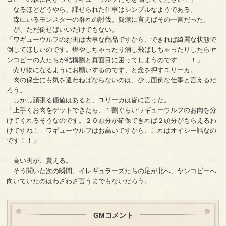
なるほどどうやら、課せられた仕事はシンプルなようである。
森にいるモンスターの群れの討伐。簡潔に言えばその一言だった。
が、ただ倒せばいいだけでもない。
「ワギューウルフのお肉は大事な商品ですから、できれば綺麗な状態で
倒してほしいのです。燃やしちゃったり消し飛ばしちゃったりしたらヤ
ンコビーの人たちが結構割と真面目に困ってしまうのです……！」
売り物になるようにお願いするのです、と念を押すユリーカ。
肉の保全にも気を遣わねばならないのは、少し面倒な仕事と言えるだ
ろう。
しかし頑張る価値はあると、ユリーカは皆に言った。
「上手くお肉をゲットできたら、１割ぐらいワギューウルフのお肉を分
けてくれるそうなのです。２０頭分が確保できれば２頭分がもらえるわ
けですね！ ワギューウルフはお高いですから、これはオイシー話なの
です！！」
高い肉が、貰える。
そう聞いた次の瞬間、イレギュラーズたちの足が北へ、ヤンコビーへ
向いていたのはわざわざ言うまでもないだろう。
GMコメント