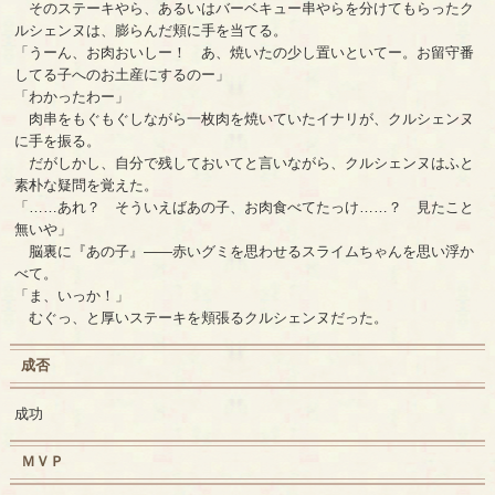
そのステーキやら、あるいはバーベキュー串やらを分けてもらったク
ルシェンヌは、膨らんだ頬に手を当てる。
「うーん、お肉おいしー！ あ、焼いたの少し置いといてー。お留守番
してる子へのお土産にするのー」
「わかったわー」
肉串をもぐもぐしながら一枚肉を焼いていたイナリが、クルシェンヌ
に手を振る。
だがしかし、自分で残しておいてと言いながら、クルシェンヌはふと
素朴な疑問を覚えた。
「……あれ？ そういえばあの子、お肉食べてたっけ……？ 見たこと
無いや」
脳裏に『あの子』――赤いグミを思わせるスライムちゃんを思い浮か
べて。
「ま、いっか！」
むぐっ、と厚いステーキを頬張るクルシェンヌだった。
成否
成功
ＭＶＰ