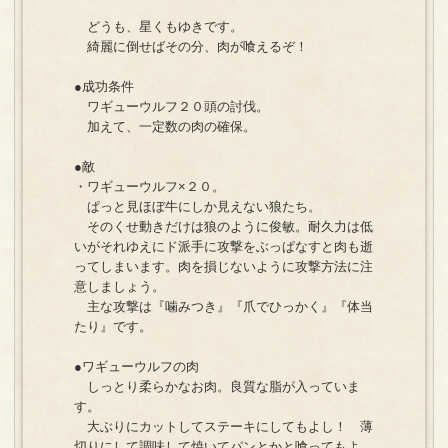
どうも、星くもゆきです。
綺麗に倒せばその分、肉が喰えるぞ！
●成功条件
ワギューウルフ２０頭の討伐。
加えて、一定数の肉の確保。
●敵
・ワギューウルフ×２０。
ぱっと見ほぼ牛にしか見えない狼たち。
そのくせ動きだけは狼のように俊敏。耐久力は低
いがそれゆえにド派手に攻撃をぶっぱなすと肉も逝
ってしまいます。肉を損じないように攻撃方法に注
意しましょう。
主な攻撃は『噛みつき』『爪でひっかく』『体当
たり』です。
●ワギューウルフの肉
しっとり柔らかなお肉。良質な脂が入っていま
す。
大ぶりにカットしてステーキにしてもよし！ 薄
切りにして調味して焼いてパンとかと喰ってもよ