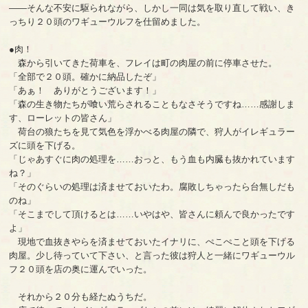
――そんな不安に駆られながら、しかし一同は気を取り直して戦い、き
っちり２０頭のワギューウルフを仕留めました。
●肉！
森から引いてきた荷車を、フレイは町の肉屋の前に停車させた。
「全部で２０頭。確かに納品したぞ」
「あぁ！ ありがとうございます！」
「森の生き物たちが喰い荒らされることもなさそうですね……感謝しま
す、ローレットの皆さん」
荷台の狼たちを見て気色を浮かべる肉屋の隣で、狩人がイレギュラー
ズに頭を下げる。
「じゃあすぐに肉の処理を……おっと、もう血も内臓も抜かれています
ね？」
「そのぐらいの処理は済ませておいたわ。腐敗しちゃったら台無しだも
のね」
「そこまでして頂けるとは……いやはや、皆さんに頼んで良かったです
よ」
現地で血抜きやらを済ませておいたイナリに、ぺこぺこと頭を下げる
肉屋。少し待っていて下さい、と言った彼は狩人と一緒にワギューウル
フ２０頭を店の奥に運んでいった。
それから２０分も経たぬうちだ。