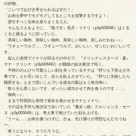
の好物。
「こいつでおびき寄せられるはずだ！」
「お肉を夢中でモグモグしてるところを攻撃するですよ！」
誘引すべく生肉を放りまくる２人。
そんな２人をよそに、『狐です』長月・イナリ（p3p008096）はくる
くると踊るように回っていた。
「美味しい御肉、美味しい御肉、美味しい御肉、楽しみだわね～♪」
「ワギューウルフ……ワギューウルフ。おいしい、ぜったいおいしいで
す」
綻んだ表情でイナリが回るその中心で、『クリシナシスターズ・蒼』
ヤナ・クリシナ（p3p008492）が餓狼の如き眼光で呟く。
平時ののんびり可愛らしい顔を失っているヤナは『狩りも下拵えが大
事です』とか言い出して、自らを飢えさせていた。『狩りに失敗したら
餓死する』とまで思いこんでいる彼女の眼はもう相当怖い。
「取り分も悪くないです、ぜったい成功させて肉を食うのです……」
「御肉～♪」
まるで対照的な表情で食欲を覗かせるヤナとイナリ。
その辺を手持ち無沙汰で歩いていた『魔女っ娘』クルシェンヌ・セー
ヌ（p3p000049）は、考え事で俯けていた顔を上げる。
「うーん……お肉を傷つけずに、かぁ。生け捕りが理想なんだろうね
ー」
「食うとなりゃ、そうだろうな」