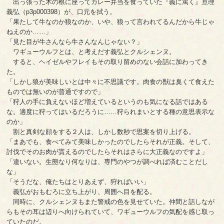
出っ張った木の根に座ってカレー弁当を食っていた『義に篤く』亘理
義弘（p3p000398）が、口元を拭う。
「果たして牛なのか狼なのか、いや、狼って言われてるんだから牛じゃ
ねえのか……」
「見た目が牛さんなら牛さんなんじゃない？」
ワギューウルフとは、と考えだす義弘とクルシェンヌ。
すると、ヘイゼルやフレイもその取り留めのない会話に加わってき
た。
「しかし狼が美味しいとは中々に不思議です。肉食の獣は臭くて食えた
ものでは無いのが普通ですので」
「狩人の手に負えないほど増えているというのも気になる話ではある
な。適度に狩ってはいるだろうに……狩られまいとする種の意思表示な
のか」
割と真剣な顔をする２人は、しかし数秒で思案を切り上げる。
「まあでも、食べてみて美味しかったのでしたらそれが正義。そして、
討伐でそのお肉が貰えるのでしたらそれはさらに大正義なのですよ」
「違いない。生態なり何なりは、専門のやつが調べれば済むことだし
な」
「そうだな、俺たちはとりあえず、狩ればいい」
義弘がおもむろに立ち上がり、周囲へ目を配る。
同時に、クルシェンヌもまた警戒の色を見せていた。仲間と話しなが
らもその耳は辺りへ向けられていて、ワギューウルフの気配を感じ取っ
ていたのだ。