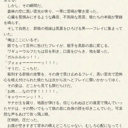
しかし、その瞬間だ。
森林の空に黒い雷光が奔り、一帯に雷鳴が響き渡った。
心臓を鷲掴みにするような轟音。不気味な黒雷。狼たちの本能が警鐘
を鳴らす。
そして自然と、群狼の視線は黒翼をひろげる男――フレイに集まって
いた。
『俺はここにいるぞ』
眼でもって言外に告げたフレイが、籠手を黒影の盾に変じる。
ワギューウルフたちは目を剥き、口蓋をひらき、地を蹴った。
「ガルルルルッ！！」
「ブォォォーーーーーッ！！！」
「そうだ。こっちだ」
殺到する群狼の攻撃を、その身で受け止めるフレイ。黒い雷光で恐怖
心を植え付けられた狼たちは次から次へとフレイに襲いかかってゆく。
その姿は、どこから見ても隙だらけだ。
「お肉……なのです！！！！！」
「キャウーーンッ！？」
ヤナが土を蹴り、地面が弾ける。信じられぬほどの速度で飛んでいっ
たヤナは、その勢いでもって狼の首に自身の脛を叩きこんでいた。可哀
想な声をあげて吹っ飛ぶ狼。
圧倒的、圧だった。
お腹が空きすぎて背水の構えどころじゃない。むしろ心配になってく