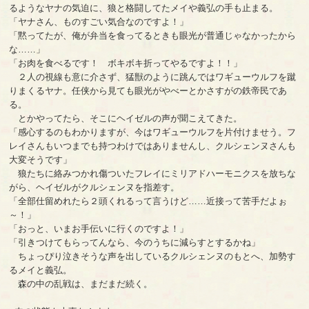
るようなヤナの気迫に、狼と格闘してたメイや義弘の手も止まる。
「ヤナさん、ものすごい気合なのですよ！」
「黙ってたが、俺が弁当を食ってるときも眼光が普通じゃなかったから
な……」
「お肉を食べるです！ ボキボキ折ってやるですよ！！」
２人の視線も意に介さず、猛獣のように跳んではワギューウルフを蹴
りまくるヤナ。任侠から見ても眼光がやべーとかさすがの鉄帝民であ
る。
とかやってたら、そこにヘイゼルの声が聞こえてきた。
「感心するのもわかりますが、今はワギューウルフを片付けませう。フ
レイさんもいつまでも持つわけではありませんし、クルシェンヌさんも
大変そうです」
狼たちに絡みつかれ傷ついたフレイにミリアドハーモニクスを放ちな
がら、ヘイゼルがクルシェンヌを指差す。
「全部仕留めれたら２頭くれるって言うけど……近接って苦手だよぉ
～！」
「おっと、いまお手伝いに行くのですよ！」
「引きつけてもらってんなら、今のうちに減らすとするかね」
ちょっぴり泣きそうな声を出しているクルシェンヌのもとへ、加勢す
るメイと義弘。
森の中の乱戦は、まだまだ続く。