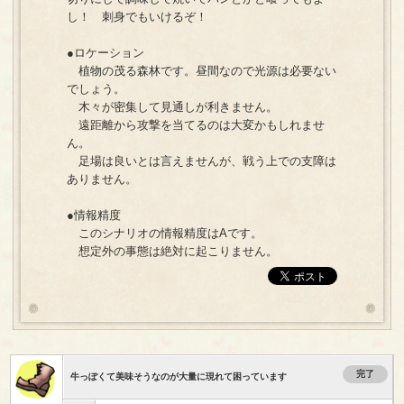
し！ 刺身でもいけるぞ！
●ロケーション
植物の茂る森林です。昼間なので光源は必要ない
でしょう。
木々が密集して見通しが利きません。
遠距離から攻撃を当てるのは大変かもしれませ
ん。
足場は良いとは言えませんが、戦う上での支障は
ありません。
●情報精度
このシナリオの情報精度はAです。
想定外の事態は絶対に起こりません。
完了
牛っぽくて美味そうなのが大量に現れて困っています