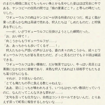
のまだら模様に加えてちっちゃい角とかも生やした姿はほぼ完全に牛で
ある。ヤンコビーの住民の間では『狼の要素どこ？』と専らの噂だった
りした。
ワギューウルフの肉はヤンコビーが誇る特産のひとつだ。程よく脂が
乗った柔らかな肉は高値で売れる。狩人たちは「しめたものだ」と狩猟
具を手にした。
――が、いざワギューウルフに仕掛けようとした瞬間だった。
「お、おい待て！」
「向こうからもワギューウルフが……」
「あ、あっちからも歩いてくるぞ……！」
狩人たちから戸惑いの声が上がる。森の木々の向こうから、続々とワ
ギューウルフたちが姿を見せたのだ。ざっと見るだけでも２０頭は確認
できる。
ワギューウルフは良い獲物だ。だが無害ではない。牛っぽい見目とは
裏腹になかなかに俊敏であり、未熟な狩人であれば１頭相手でもたちま
ち返り討ちになる。
それが、２０頭もいるのだ。
「とても俺たちの手に負える数じゃねえな」
「ああ、逆にこっちが喰われちまう。いつもはせいぜい数頭だっていう
のに、なんだってこんな大きな群れが……」
「文句を言っても仕方ない。自然はコントロールできないんだ。とりあ
えず戻って町長に報告するしかないな……」