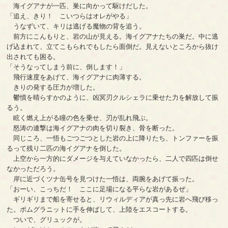
海イグアナが一匹、巣に向かって駆けだした。
「追え、きり！ こいつらはオレがやる」
うなずいて、キリは逃げる魔物の背を追う。
前方にこんもりと、岩の山が見える。海イグアナたちの巣だ。中に逃
げ込まれて、立てこもられでもしたら面倒だ。見えないところから抜け
出されても困る。
「そうなってしまう前に、倒します！」
飛行速度をあげて、海イグアナに肉薄する。
きりの発する圧力が増した。
鬱憤を晴らすかのように、凶冥刃クルシェラに乗せた力を解放して振
るう。
眩く燃え上がる瞳の色を乗せ、刃が乱れ飛ぶ。
怒涛の連撃は海イグアナの肉を切り裂き、骨を断った。
同じころ、一悟もごつごつとした岩の上に降りたち、トンファーを振
るって残り二匹の海イグアナを倒した。
上空から一方的にダメージを与えていなかったら、二人で四匹は倒せ
なかっただろう。
岸に近づくツナ缶号を見つけた一悟は、両腕をあげて振った。
「おーい、こっちだ！ ここに足場になる平らな岩があるぜ」
ギリギリまで船を寄せると、リウィルディアが真っ先に岩へ飛び移っ
た。ポムグラニットに手を伸ばして、上陸をエスコートする。
ついで、グリュックが。