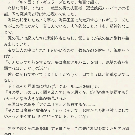
テーブルを囲うイレギュラーズたちが、無言で頷く。
奇妙な病状、それは……絶望の青の支配者・冠位嫉妬アルバニアの権
能、即ち廃滅病と呼ばれる呪いであった。
海洋の船乗りたちより寧ろ、海洋王国に助太刀するイレギュラーズた
ちがこの病にかかり、苦しんでいる。肉体的なことよりも、精神的なこ
とで。
死の呪いは恋人たちに悲劇をもたらし、愛し合うが故の生き別れを生
み出していた。
友や知人の中に別れたものがいるのか、数名が顔を陰らせ、視線を下
げた。
「そんなシケた顔をするな。要は魔種アルバニアを倒し、絶望の青を制
覇すればいいだけの話だ」
確かにそれですべてうまくいくだろうが、口で言うほど簡単な話では
ない。
暗く沈んだ雰囲気に構わず、クルールは話を続ける。
「耳の早いものはもう聞き及んでいると思うが、絶望の青を制覇する足
がかりとなる大きな島が発見された」
王国はその島を『アクエリア』と仮称するが……。
「そこには魔種や魔物がうじゃうじゃいて、お前たちを返り討ちにして
やろうと手ぐすね引いて待っている。だけどな」
悪意の蠢くその島を制圧する事こそ、この先に希望を繋ぐための必須
条件！