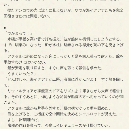
た。
提灯アンコウの光は近くに見えないが、やつが海イグアナたちを完全
回復させたのは間違いない。
●
「つかまって！」
水礫が甲板を高い音で打ち据え、波が船体を横倒しにしようとする。
すでに馴染みになった、船が水柱に翻弄される感覚が足の下を突き上げ
る。
アクセルは斜めになった床にしっかりと足を踏ん張って耐えた。舵を
手放すわけにはいかない。
船が安定を取り戻すと、すぐに声を張って報告を求めた。
「うまくいった？」
「どんぴしゃ。海イグアナが二匹、海面に浮かんだよ！ すぐ船を回し
て」
リウィルディアが操舵室のドアをリズムよく叩きながら大声で報告す
る。そのすぐあとに、弾むような足音が船首の方へ向かっていくのが聞
こえた。
アクセルは舵から片手を外すと、腰の横でぐっと拳を固めた。
目を上げると、ご機嫌で空中回転を決めるシャルロットが見えた。
「よし、反撃開始だ」
魔種の作戦を奪って、今度はイレギュラーズが仕掛けていた。