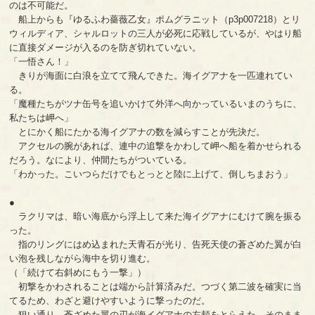
のは不可能だ。
船上からも『ゆるふわ薔薇乙女』ポムグラニット（p3p007218）とリ
ウィルディア、シャルロットの三人が必死に応戦しているが、やはり船
に直接ダメージが入るのを防ぎ切れていない。
「一悟さん！」
きりが海面に白浪を立てて飛んできた。海イグアナを一匹連れてい
る。
「魔種たちがツナ缶号を追いかけて外洋へ向かっているいまのうちに、
私たちは岬へ」
とにかく船にたかる海イグアナの数を減らすことが先決だ。
アクセルの腕があれば、連中の追撃をかわして岬へ船を着かせられる
だろう。なにより、仲間たちがついている。
「わかった。こいつらだけでもとっとと陸に上げて、倒しちまおう」
●
ラクリマは、暗い海底から浮上して来た海イグアナにむけて腕を振る
った。
指のリングにはめ込まれた天青石が光り、告死天使の蒼ざめた翼が白
い泡を残しながら海中を切り進む。
（「続けて右斜めにもう一撃」）
初撃をかわされることは端から計算済みだ。つづく第二波を確実に当
てるため、わざと避けやすいように撃ったのだ。
狙い通り、蒼ざめた翼の刃が海イグアナの左頬をとらえた。そのまま