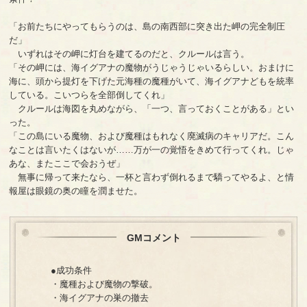
「お前たちにやってもらうのは、島の南西部に突き出た岬の完全制圧
だ」
いずれはその岬に灯台を建てるのだと、クルールは言う。
「その岬には、海イグアナの魔物がうじゃうじゃいるらしい。おまけに
海に、頭から提灯を下げた元海種の魔種がいて、海イグアナどもを統率
している。こいつらを全部倒してくれ」
クルールは海図を丸めながら、「一つ、言っておくことがある」とい
った。
「この島にいる魔物、および魔種はもれなく廃滅病のキャリアだ。こん
なことは言いたくはないが……万が一の覚悟をきめて行ってくれ。じゃ
あな、またここで会おうぜ」
無事に帰って来たなら、一杯と言わず倒れるまで驕ってやるよ、と情
報屋は眼鏡の奥の瞳を潤ませた。
GMコメント
●成功条件
・魔種および魔物の撃破。
・海イグアナの巣の撤去