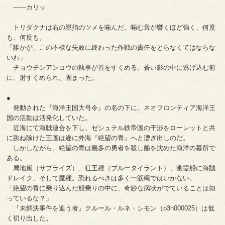
――カリッ
トリダクナは右の親指のツメを噛んだ。噛む音が響くほど強く、何度
も、何度も。
「誰かが、この不様な失敗に終わった作戦の責任をとらなくてはならな
いわ」
チョウチンアンコウの執事が首をすくめる。蒼い影の中に逃げ込む前
に、射すくめられ、固まった。
●
発動された『海洋王国大号令』の名の下に、ネオフロンティア海洋王
国の活動は活発化していた。
近海にて海賊連合を下し、ゼシュテル鉄帝国の干渉をローレットと共
に跳ね除けた王国は遂に外海『絶望の青』へと漕ぎ出しのだ。
しかしながら、絶望の青は幾多の勇者を殺し船を沈めた海洋の墓所で
ある。
局地嵐（サプライズ）、狂王種（ブルータイラント）、幽霊船に海賊
ドレイク、そして魔種。恐れるべきは多く一筋縄ではいかない。
「絶望の青に乗り込んだ船乗りの中に、奇妙な病状がでていることは知
っているな？」
『未解決事件を追う者』クルール・ルネ・シモン（p3n000025）は低
く切り出した。