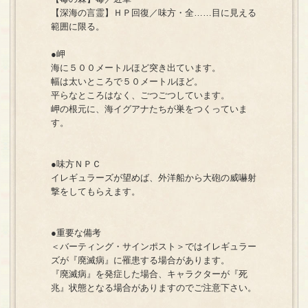
【深海の言霊】ＨＰ回復／味方・全……目に見える
範囲に限る。
●岬
海に５００メートルほど突き出ています。
幅は太いところで５０メートルほど。
平らなところはなく、ごつごつしています。
岬の根元に、海イグアナたちが巣をつくっていま
す。
●味方ＮＰＣ
イレギュラーズが望めば、外洋船から大砲の威嚇射
撃をしてもらえます。
●重要な備考
＜バーティング・サインポスト＞ではイレギュラー
ズが『廃滅病』に罹患する場合があります。
『廃滅病』を発症した場合、キャラクターが『死
兆』状態となる場合がありますのでご注意下さい。