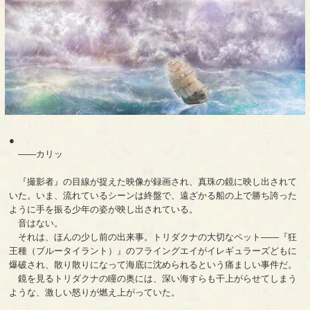
●
――カリッ
『撮影者』の目線が捉えた映像が録画され、真珠の鏡に映し出されて
いた。いま、流れているシーンは終盤で、遠ざかる船の上で勝ち誇った
ように手を振る少年の姿が映し出されている。
音はない。
それは、ほんの少し前の出来事。トリダクナの大切なペット――『狂
王種（ブルータイラント）』のフライングエイがイレギュラーズどもに
爆破され、散り散りになって海底に沈められるという痛ましい事件だ。
鏡を見るトリダクナの瞳の奥には、深い海すらも干上がらせてしまう
ような、激しい怒りが燃え上がっていた。