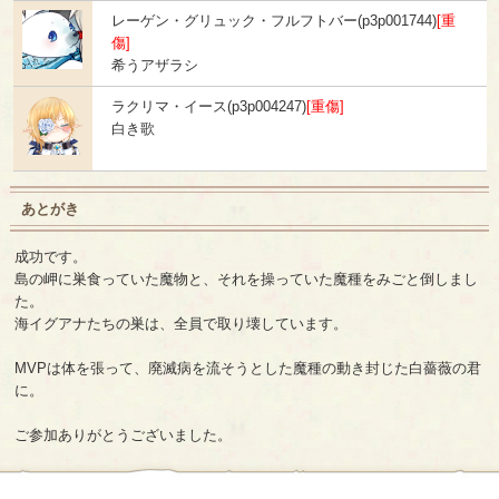
レーゲン・グリュック・フルフトバー(p3p001744)
[重
傷]
希うアザラシ
ラクリマ・イース(p3p004247)
[重傷]
白き歌
あとがき
成功です。
島の岬に巣食っていた魔物と、それを操っていた魔種をみごと倒しまし
た。
海イグアナたちの巣は、全員で取り壊しています。
MVPは体を張って、廃滅病を流そうとした魔種の動き封じた白薔薇の君
に。
ご参加ありがとうございました。