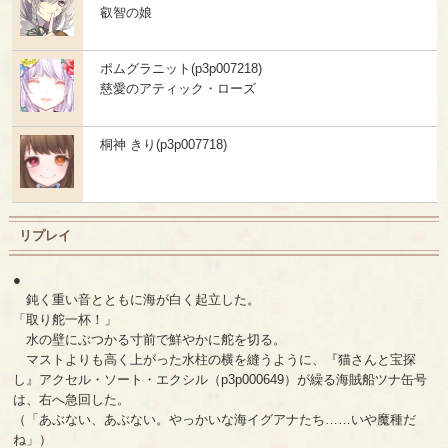
叡智の娘
ポムグラニット(p3p007218)
慈愛のアティック・ローズ
桐神 きり(p3p007718)
リプレイ
●
鈍く重い音とともに海が白く起立した。
「取り舵一杯！」
水の壁にぶつかる寸前で鮮やかに舵を切る。
マストよりも高く上がった水柱の横を縫うように、『猫さんと宝探
し』アクセル・ソート・エクシル（p3p000649）が繰る海賊船ツナ缶号
は、右へ急回した。
（「あぶない、あぶない。やっかいな海イグアナたち……いや魔種だ
ね」）