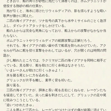
ときおり、船の周りが砂色に泡だって渦巻くのは、ポムグラニットが
使役する熱砂の精の仕業か。
泡が引くと、海水に溶けたリウィルディアの、影を揺らすような暗い
歌声が微かに聞えた。
二匹の海イグアナが、ツナ缶号の真下から水中ミサイルのごとく急浮
上し、ダイレクトアタックをしかけている。
船の上からは完全な死角になっており、船上からの攻撃がなかなか当
たらない。
ポムグラニットやリウィルディアの範囲攻撃は正解だろう。
それでも、海イグアナの鋭い歯や爪で船底を割られかけていた。アク
セルが巧みに舵を切り直撃をかわしてはいるが、穴が開くのは時間の問
題か。
少し離れたところでは、ラクリマが二匹の海イグアナを同時に相手ど
っている。見る限り、船を助けに行く余裕はなさそうだ。
「いまレーさんが助けに行くっきゅよ！」
水を蹴る尾ヒレに力を込める。
グリュックが片手を離し、素早く背を叩いた。
振り返る。
三匹の海イグアナが、胴体と長い尾を左右にくねらせ、レーゲンたち
を猛追してきていた。尖った歯を剥きだしにして、グリュックの足や尾
に咬みつこうとしている。
「追いつかれたきゅ」
二人を囲んだ三匹から、レーゲンがつけたはずの傷が綺麗に消えてい