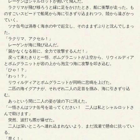
レーゲンはシャルロットが抱いて飛んだ。
ラクリマが飛び移ろうと縁に足をかけたとき、船に衝撃が走った。も
のすごいスピードで船尾から海に引きずり込まれつつ、陸から遠ざかっ
ていく。
ツナ缶号は渦巻く海水の中で起立し、そのままずぶりと沈んでしまっ
た。
「ラクリマ、アクセル！」
レーゲンが海に飛び込んだ。
「届かなくなる前に、全力で攻撃するんだ！」
戻って来たきりと一悟、ポムグラニットが上空から、リウィルディア
とポムグラニットが岩の上から泡立つ海に攻撃を叩き込む。
「ひゃ！？」
「わっ！？」
リウィルディアとポムグラニットが同時に悲鳴を上げた。
二匹の海イグアナが、それぞれ二人の足首を掴み、海に引きずり込
む。
あっという間に二人の姿が波の下に消えた。
「一悟さんはツナ缶号を追ってください！ 二人は私とシャルロットさ
んで助けます」
突然、波打ち際が爆ぜた。
二人は深いところへ連れ込まれないよう、まだ浅瀬で懸命に抗ってい
る。
「早く！」