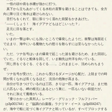
一悟の頭や肩を水礫が強かに打つ。
真下から立ちあがってくる水柱の直撃を避けることはできても、全方
向に降り注ぐ海水は避けられない。
舌打ちをくれて、額に張りつく濡れた前髪をかきあげた。
「――くしょう！ 海イグアナどもはどこいった？」
足元に目を落とす。
いた。
いまの一撃は幸いにも浅いところで爆発したようだ。衝撃は海面近く
で止まり、海中にいる魔物たちの怒りを散らすには至らなかったらし
い。
ただ、ツナ缶号はいまの爆発で起こった波を避けるため、また回頭し
ていた。ぐるりと船体を回して、いま舳先は外洋を向いている。
「同じ所をぐるぐる、ぐるぐる……。このままじゃ、沈められちまう
ぜ」
ツナ缶号が受けた、これから受けるダメージが心配だ。上陸までの時
間が長くなれば長くなるほど、沈没の危険が高まる。
自分が引きつけているのは三匹、きりは一匹。海イグアナは、まだ他
に八匹もいる。岬の根元にあるという巣に、一匹もいない前提だが。
それに加えて魔種がいる。
『乗りかかった異邦人』レーゲン・グリュック・フルフトバー
（p3p001744）と『協調の白薔薇』ラクリマ・イース（p3p004247）
が、海中で船に近づく海イグアナと戦っているが、すべてブロックする