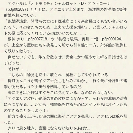
アクセルは『オトモダチ』シャルロット・D・アヴァローナ
（p3p002897）とともに、アクエリア上陸まで、海洋国の外洋船に援護
射撃を頼んでいた。
「砲撃隊諸君、諸君らの友にも廃滅病により余命幾ばくもない者がいる
だろう。その者たちのため、全力で支援を頼む」、と言ったシャルロッ
トの檄に応えてくれているのはいいのだが……。
桐神 きり（p3p007718）や『彷徨う駿馬』奥州 一悟（p3p000194）
が、上空から魔物たちを挑発して船から引き離す一方、外洋船が砲弾し
て残りを散らす。
倒せないまでも、敵を分散させ、安全にかつ速やかに岬を目指せるは
ずだった。
それが……。
こちらの目論見を逆手に取られ、魔種にしてやられている。
提灯あんこうが海イグアナたちを巧みに動かし、行く先に外洋船の砲
撃があたるようツナ缶号を誘導しているのだ。
海に突き出た岬はすぐそこに見えている。なのに近づけない。
「アクエリア攻略が絶望の青の攻略につながって、それが廃滅病の治療
にもつながる……だから、橋頭保を作るためにオイラたちはオイラたち
のできることをしよう！」
前方で盛り上がった波の頭に海イグアナを発見し、アクセルは舵を切
った。
きりは息を吐き、言葉にならない唸りをあげた。