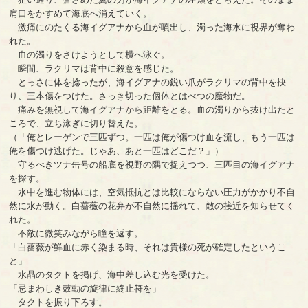
肩口をかすめて海底へ消えていく。
激痛にのたくる海イグアナから血が噴出し、濁った海水に視界が奪わ
れた。
血の濁りをさけようとして横へ泳ぐ。
瞬間、ラクリマは背中に殺意を感じた。
とっさに体を捻ったが、海イグアナの鋭い爪がラクリマの背中を抉
り、三本傷をつけた。さっき切った個体とはべつの魔物だ。
痛みを無視して海イグアナから距離をとる。血の濁りから抜け出たと
ころで、立ち泳ぎに切り替えた。
（「俺とレーゲンで三匹ずつ。一匹は俺が傷つけ血を流し、もう一匹は
俺を傷つけ逃げた。じゃあ、あと一匹はどこだ？」）
守るべきツナ缶号の船底を視野の隅で捉えつつ、三匹目の海イグアナ
を探す。
水中を進む物体には、空気抵抗とは比較にならない圧力がかかり不自
然に水が動く。白薔薇の花弁が不自然に揺れて、敵の接近を知らせてく
れた。
不敵に微笑みながら瞳を返す。
「白薔薇が鮮血に赤く染まる時、それは貴様の死が確定したというこ
と」
水晶のタクトを掲げ、海中差し込む光を受けた。
「忌まわしき鼓動の旋律に終止符を」
タクトを振り下ろす。