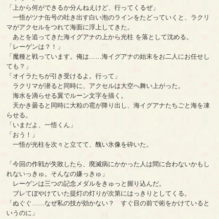
「上から何ができるか分んねえけど、行ってくるぜ」
一悟がツナ缶号の吐き出す白い泡のラインをたどっていくと、ラクリ
マがアクセルをつれて海面に浮上してきた。
あとを追ってきた海イグアナの上から光柱 を落として沈める。
「レーゲンは？！」
「魔種と戦っています。俺は……海イグアナの始末をお二人にお任せし
ても？」
「オイラたちが引き受けるよ。行って」
ラクリマが潜ると同時に、アクセルは大空へ舞い上がった。
海水を滴らせる翼でルーン文字を描く。
天かき曇ると同時に大粒の雹が降り出し、海イグアナたちごと海を凍
らせる。
「いまだよ、一悟くん」
「おう！」
一悟が光柱を次々と立てて、醜い氷像を砕いた。
「今回の作戦が失敗したら、廃滅病にかかった人は間に合わないかもし
れないっきゅ。そんなの嫌っきゅ」
レーゲンは三つの記念メダルをきゅっと握り込んだ。
ブレてぼやけていた提灯の灯りが次第にはっきりとしてくる。
「ぬぐぐ……なぜ私の技が効かない？ すぐ目の前で術をかけていると
いうのに」