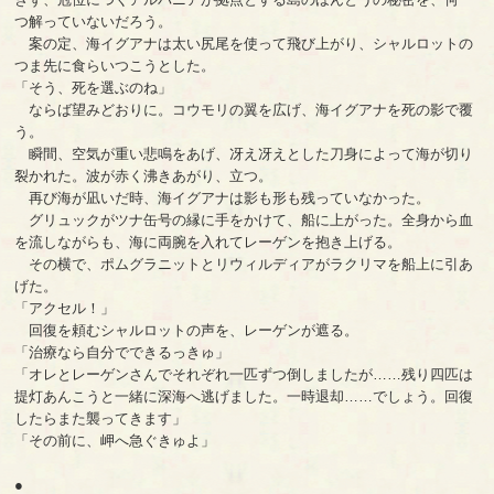
つ解っていないだろう。
案の定、海イグアナは太い尻尾を使って飛び上がり、シャルロットの
つま先に食らいつこうとした。
「そう、死を選ぶのね」
ならば望みどおりに。コウモリの翼を広げ、海イグアナを死の影で覆
う。
瞬間、空気が重い悲鳴をあげ、冴え冴えとした刀身によって海が切り
裂かれた。波が赤く沸きあがり、立つ。
再び海が凪いだ時、海イグアナは影も形も残っていなかった。
グリュックがツナ缶号の縁に手をかけて、船に上がった。全身から血
を流しながらも、海に両腕を入れてレーゲンを抱き上げる。
その横で、ポムグラニットとリウィルディアがラクリマを船上に引あ
げた。
「アクセル！」
回復を頼むシャルロットの声を、レーゲンが遮る。
「治療なら自分でできるっきゅ」
「オレとレーゲンさんでそれぞれ一匹ずつ倒しましたが……残り四匹は
提灯あんこうと一緒に深海へ逃げました。一時退却……でしょう。回復
したらまた襲ってきます」
「その前に、岬へ急ぐきゅよ」
●