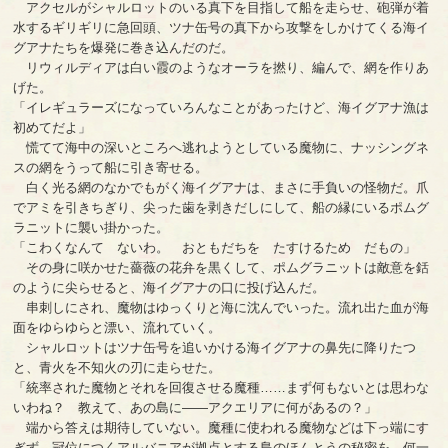
アクセルがシャルロットのいる真下を目指して船を走らせ、砲弾が着
水するギリギリに急回頭、ツナ缶号の真下から攻撃をしかけてくる海イ
グアナたちを爆発に巻き込んだのだ。
リウィルディアは白い霞のようなオーラを撚り、編んで、網を作りあ
げた。
「イレギュラーズになっていろんなことがあったけど、海イグアナ漁は
初めてだよ」
慌てて海中の深いところへ逃れようとしている魔物に、ナッシングネ
スの網をうって船に引き寄せる。
白く光る網のなかでもがく海イグアナは、まさに手負いの怪物だ。爪
でアミを引きちぎり、尖った歯を剥きだしにして、船の縁にいるポムグ
ラニットに襲い掛かった。
「こわくなんて ないわ。 おともだちを たすけるため だもの」
その身に咲かせた薔薇の花弁を黒くして、ポムグラニットは敵意を銛
のように尖らせると、海イグアナの口に投げ込んだ。
串刺しにされ、魔物はゆっくりと海に沈んでいった。流れ出た血が海
面をゆらゆらと漂い、流れていく。
シャルロットはツナ缶号を追いかける海イグアナの鼻先に降りたつ
と、青火を不知火の刃に走らせた。
「統率された魔物とそれを回復させる魔種……まず何もないとは思わな
いわね？ 教えて、あの島に――アクエリアに何があるの？」
端から答えは期待していない。魔種に使われる魔物などは下っ端にす
ぎず、冠位につくアルバニアが拠点とする島のほんとうの秘密を、何一