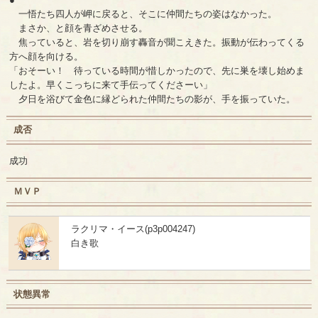
一悟たち四人が岬に戻ると、そこに仲間たちの姿はなかった。
まさか、と顔を青ざめさせる。
焦っていると、岩を切り崩す轟音が聞こえきた。振動が伝わってくる
方へ顔を向ける。
「おそーい！ 待っている時間が惜しかったので、先に巣を壊し始めま
したよ。早くこっちに来て手伝ってくださーい」
夕日を浴びて金色に縁どられた仲間たちの影が、手を振っていた。
成否
成功
ＭＶＰ
ラクリマ・イース(p3p004247)
白き歌
状態異常