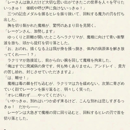
「レーさんは旅人だけど大切な思い出ができたこの世界を人々を守りた
いっきゅ！ 催眠や呼び声に負けないっきゅ！」
三つの記念メダルを握るヒレを振り抜いて、回転する魔力の刃を打ち
出した。
胸を切り裂かれた魔種が、驚愕のあまり目を見開く。
「レーゲンさん、加勢します」
ゆっくりと距離が開いたところへラクリマが、魔種に向けて青い衝撃
波を放ち、頭から提灯を切り落とした。
「お、おのれ。描くなる上は我が身を掻っ捌き、体内の病原体を解き放
ってくれ――！？」
ラクリマが急接近し、前から白い腕を回して魔種を拘束した。
「俺はすでに廃滅病の身です。何も怖くありません。アンドレイ 、貴方
の苦し紛れ、封じさせていただきますよ」
「は、離せ！」
魔種は毒の棘を打ち込むが、ラクリマは力を緩めない。次第に青ざめ
ていく顔でレーケンを振り返ると、弱々しく笑った。
「オレに構わず……やってください」
「いやっきゅ。別れはいつか必ず来るけど、こんな別れは悲しすぎるっ
きゅ！ だから――」
レーゲンは大急ぎで魔種の背に回り込むと、回転するヒレの刃で首を
切り落とした。
●