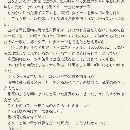
波をかぶるまで海面に近づき、虹の尾を引く流星の突きを敵影に叩き
込むのだが、それで釣れる海イグアナはたかが一匹。
せっかく釣った海イグアナを、確実にダメージを積んでいるとはい
え、こうも度々、水柱のハサミで怒りの糸を切られてはやっていられな
い。
波の合間に魔物の腕や足を探すが、ひとつも見当たらない。せめて血
の一筋でも、この魔の海の上に引かれていたのなら、外洋船から放たれ
た今の一撃が、海イグアナにダメージを与えたと思えるのに。
『暁天の唄』リウィルディア＝エスカ＝ノルン（p3p006761）も船か
らの攻撃してくれているのだが、当てる前に逃げられてしまっている。
「今度釣れたら、ツナ缶号とは逆に飛んだほうがよさそうですね」
そのほうが自分たちもツナ缶号も、結果として早く岬にたどりつけそ
うだ。
つらつら考えていると、冷たい手で足首を掴まれた。
海中に引っ張り込もうとしている海イグアナの顔面に、流星の拳を叩
き入れる。
恐竜のような顔にぽつりと開いた鼻孔から、怒ったように海水が吹き
あがった。
「これを連れて、一悟さんのところへ行きましょう」
きりは顔をあげて一悟を探した。
目の端で炎が赤く閃く。
どん、と鈍い音が鼓膜を打った直後に、また水柱が立った。
「ぶあっ！」