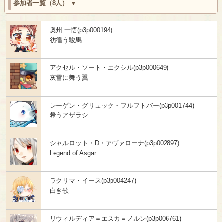
参加者一覧（8人）
奥州 一悟(p3p000194)
彷徨う駿馬
アクセル・ソート・エクシル(p3p000649)
灰雪に舞う翼
レーゲン・グリュック・フルフトバー(p3p001744)
希うアザラシ
シャルロット・D・アヴァローナ(p3p002897)
Legend of Asgar
ラクリマ・イース(p3p004247)
白き歌
リウィルディア＝エスカ＝ノルン(p3p006761)