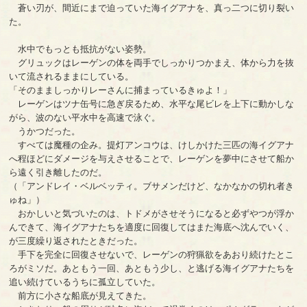
蒼い刃が、間近にまで迫っていた海イグアナを、真っ二つに切り裂い
た。
水中でもっとも抵抗がない姿勢。
グリュックはレーゲンの体を両手でしっかりつかまえ、体から力を抜
いて流されるままにしている。
「そのまましっかりレーさんに捕まっているきゅよ！」
レーゲンはツナ缶号に急ぎ戻るため、水平な尾ビレを上下に動かしな
がら、波のない平水中を高速で泳ぐ。
うかつだった。
すべては魔種の企み。提灯アンコウは、けしかけた三匹の海イグアナ
へ程ほどにダメージを与えさせることで、レーゲンを夢中にさせて船か
ら遠く引き離したのだ。
（「アンドレイ・ベルベッティ。ブサメンだけど、なかなかの切れ者き
ゅね」）
おかしいと気づいたのは、トドメがさせそうになると必ずやつが浮か
んできて、海イグアナたちを適度に回復してはまた海底へ沈んでいく、
が三度繰り返されたときだった。
手下を完全に回復させないで、レーゲンの狩猟欲をあおり続けたとこ
ろがミソだ。あともう一回、あともう少し、と逃げる海イグアナたちを
追い続けているうちに孤立していた。
前方に小さな船底が見えてきた。