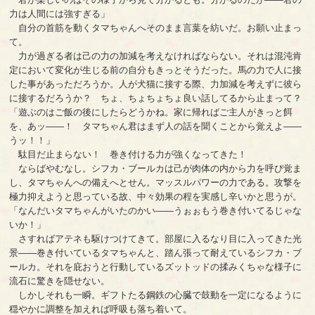
力は人間には強すぎる」
自分の首筋を動くタマちゃんへそのまま言葉を紡いだ。お願い止まっ
て。
力が過ぎる者は己の力の加減を考えなければならない。それは混沌肯
定において変化が生じる前の自分もきっとそうだった。馬の力で人に接
した事があっただろうか。人が犬猫に接する際、力加減を考えずに彼ら
に接するだろうか？ ちょ、ちょちょちょ良い話してるから止まって？
「遊ぶのはご飯の後にしたらどうかね。家に帰ればご主人がきっと餌
を、あッ――！ タマちゃん君はまず人の話を聞くことから覚えよ――
うッ！！」
駄目だ止まらない！ 巻き付ける力が強くなってきた！
ならばやむなし。シフカ・ブールカは己が肉体の内から力を呼び覚ま
し、タマちゃんへの備えへとせん。マッスルパワーの力である。攻撃を
極力抑えようと思っている故、中々効果の程を実感し辛いかと思うが。
「なんだいタマちゃんがいたのかい――うぉぉもう巻き付いてるじゃな
いか！」
さすればアテネも駆けつけてきて。部屋に入るなり目に入ってきた光
景――巻き付いているタマちゃんと、踏ん張って耐えているシフカ・ブ
ールカ。それを庇おうと行動しているズットッドの揉みくちゃな様子に
流石に驚きを隠せない。
しかしそれも一瞬。ギフトたる鋼鉄の心臓で鼓動を一定になるように
穏やかに調整を加えれば呼吸も落ち着いて。