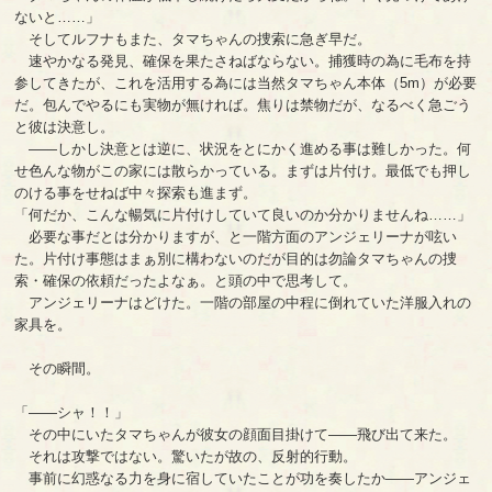
ないと……」
そしてルフナもまた、タマちゃんの捜索に急ぎ早だ。
速やかなる発見、確保を果たさねばならない。捕獲時の為に毛布を持
参してきたが、これを活用する為には当然タマちゃん本体（5m）が必要
だ。包んでやるにも実物が無ければ。焦りは禁物だが、なるべく急ごう
と彼は決意し。
――しかし決意とは逆に、状況をとにかく進める事は難しかった。何
せ色んな物がこの家には散らかっている。まずは片付け。最低でも押し
のける事をせねば中々探索も進まず。
「何だか、こんな暢気に片付けしていて良いのか分かりませんね……」
必要な事だとは分かりますが、と一階方面のアンジェリーナが呟い
た。片付け事態はまぁ別に構わないのだが目的は勿論タマちゃんの捜
索・確保の依頼だったよなぁ。と頭の中で思考して。
アンジェリーナはどけた。一階の部屋の中程に倒れていた洋服入れの
家具を。
その瞬間。
「――シャ！！」
その中にいたタマちゃんが彼女の顔面目掛けて――飛び出て来た。
それは攻撃ではない。驚いたが故の、反射的行動。
事前に幻惑なる力を身に宿していたことが功を奏したか――アンジェ