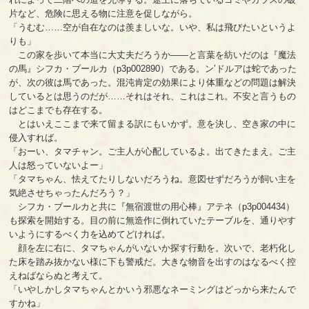
片など、危険に思える物に注意を促しながら。
「うむむ……空が自在なのは羨ましいな。いや、私は飛びたいというよ
りも」
この家を歩いて本当に大丈夫だろうか――と言葉を紡いだのは『魔法
の馬』シフカ・ブールカ（p3p002890）である。ン’ドルアは蛇であった
が、次の彼は馬であった。混沌肯定の効果により体重などの問題は解決
しているとは思うのだが……それはそれ、これはこれ。不安と言うもの
はどこまでも存在する。
とはいえここまで来て留まる訳にもいかず。意を決し、空き家の中に
侵入すれば。
「おーい、タマチャン。ご主人が心配しているよ。出てきたまえ。ご主
人は怒っていないよー」
「タマちゃん、怯えてたりしないだろうね。意図せずだろうが飼い主を
気絶させちゃったんだろう？」
シフカ・ブールカと共に『無宿渡世の用心棒』アテネ（p3p004434）
も探索を開始する。目の前に無造作に倒れていたテーブルを、通りやす
いようにするべく力を込めてどければ。
顔を左に右に、タマちゃんがいないか探す行動を。次いで、老朽化し
た床を踏み抜かない様に下も警戒だ。大きな物音を出すのはなるべく控
えねばならぬと考えて。
「いやしかしタマちゃんとかいう邪悪なネーミングはどっから来たんで
すかね」