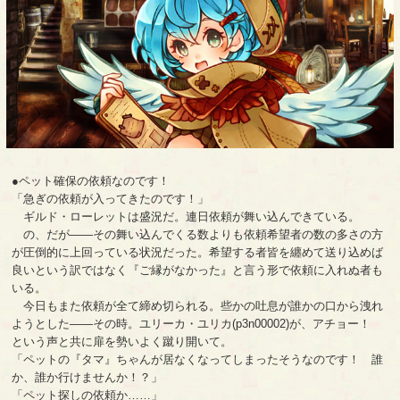
●ペット確保の依頼なのです！
「急ぎの依頼が入ってきたのです！」
ギルド・ローレットは盛況だ。連日依頼が舞い込んできている。
の、だが――その舞い込んでくる数よりも依頼希望者の数の多さの方
が圧倒的に上回っている状況だった。希望する者皆を纏めて送り込めば
良いという訳ではなく『ご縁がなかった』と言う形で依頼に入れぬ者も
いる。
今日もまた依頼が全て締め切られる。些かの吐息が誰かの口から洩れ
ようとした――その時。ユリーカ・ユリカ(p3n00002)が、アチョー！
という声と共に扉を勢いよく蹴り開いて。
「ペットの『タマ』ちゃんが居なくなってしまったそうなのです！ 誰
か、誰か行けませんか！？」
「ペット探しの依頼か……」