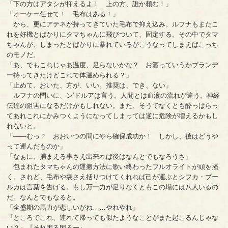
「下の方はアタシが抑えるよ！ 上の方、誰か頼む！」
「オーケー任せて！ 毛布はある！」
から、更にアテネが持ってきていた毛布で抑え込み。ルフナもまたこ
れを好機とばかりにタマちゃんに飛びついて、固定する。その中でタマ
ちゃんが、しまったとばかりに暴れているがこうなってしまえばこっち
のモノだ。
「あ、でもこれじゃあ温度、足らないかな？ お酒っていうかブランデ
ー持ってきたけどこれで体温められる？」
「止めて、おいた、方が、いい。推奨は、でき、ない」
ルフナの問いに、ン’ドルアは言う。人間とは血液の流れが違う。神経
伝達の阻害になるだけかもしれない。また、そうでなくとも酔っぱらっ
てあれこれにかみつくようになってしまっては逆に危険が増えるかもし
れないと。
「――むっ？ おおいつの間にやら確保成功か！ しかし、後はどうや
って運んだものか」
「なぁに、捕まえる事さえ出来れば後はなんとでもなろうさ」
包まれたタマちゃんの運搬方法に歌い終わったフルオライトが頭を掻
く。されど、毛布や袋さえ括りつけてくれれば己が運ぶとシフカ・ブー
ルカは言葉を告げる。もし万一力が足りなくともこの場には八人いるの
だ。なんとでもなると。
「全盛期の馬力が恋しいがね……やれやれ」
『ところでこれ、連れて帰っても似たようなことがまた起こるんじゃな
い？』『それ困る困るー』