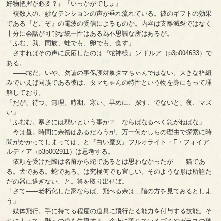
好物把握が必要？』『いっかがでしょ』
複数人の、妙なテンションの声が垂れ流れている。彼のギフトの効果
である『どこぞ』の電波の受信によるものか。内容は支離滅裂ではなく
十分に会話が可能な統一性はある為不思議な所はあるが。
「ふむ、我、同族、蛙でも、卵でも、食す」
さすればその声に反応したのは『蛇神様』ン’ドルア（p3p004633）で
ある。
――蛇だ。いや、勿論の事保護対象タマちゃんではない。大きな枠組
みでいえば同族である彼は、タマちゃんの特性という物を身にもって理
解しており。
「だが、待つ、無理。時期、寒い、早めに、探す、でないと、夜、マズ
い」
「ふむむ。寒さには弱いという事か？ ならばなるべく急がねばな」
今は昼。時間に余裕はあるだろうが、万一何かしらの理由で探索に時
間がかかってしまっては、と『白い魔女』フルオライト・F・フォイア
ルディア（p3p002911）は思考する。
依頼を受けた際は名前から蛇であるとは思わなかったが――猫であ
る。犬である。蛇である、は究極何でも宜しい。そのような形は所詮た
だの器に過ぎない、と。箒を取り出せば。
「さて――老朽化した家ならば、飛べる余は二階の方を見てみるとしよ
う」
媒体飛行。手に持てる程度の道具に飛行たる能力を付与する技能。そ
れによって二階への道を先導する。途上に落ちているゴミやガラスの破