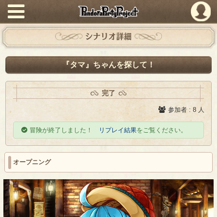
PandoraPartyProject
シナリオ詳細
『タマ』ちゃんを探して！
完了
参加者 : 8 人
冒険が終了しました！
リプレイ結果
をご覧ください。
オープニング