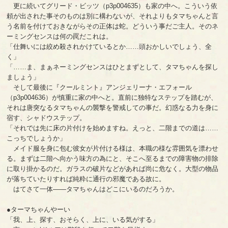
更に続いてグリード・ビッツ（p3p004635）も家の中へ。こういう依
頼が出された事そのものは別に構わないが、それよりもタマちゃんと言
う名前を付けておきながらその正体は蛇。どういう事だご主人。そのネ
ーミングセンスは何の罠だこれは。
「仕舞いには絞め殺されかけているとか……頭おかしいでしょう、全
く」
「……ま、まぁネーミングセンスはひとまずとして、タマちゃんを探し
ましょう」
そして最後に『クールミント』アンジェリーナ・エフォール
（p3p004636）が慎重に家の中へと。直前に独特なステップを踏むが、
それは唐突なるタマちゃんの襲撃を警戒しての事だ。幻惑なる力を身に
宿す、シャドウステップ。
「それでは先に床の片付けを始めますね。えっと、二階までの道は……
こっちでしょうか」
メイド服を身に包む彼女が片付ける様は、本職の様な雰囲気を漂わせ
る。まずは二階へ向かう味方の為にと、そこへ至るまでの障害物の排除
に取り掛かるのだ。ガラスの破片などがあれば尚に危なく。大型の物品
が落ちていたりすれば純粋に通行の邪魔である故に。
はてさて一体――タマちゃんはどこにいるのだろうか。
●ターマちゃんやーい
「我、上、探す、おそらく、上に、いる気がする」