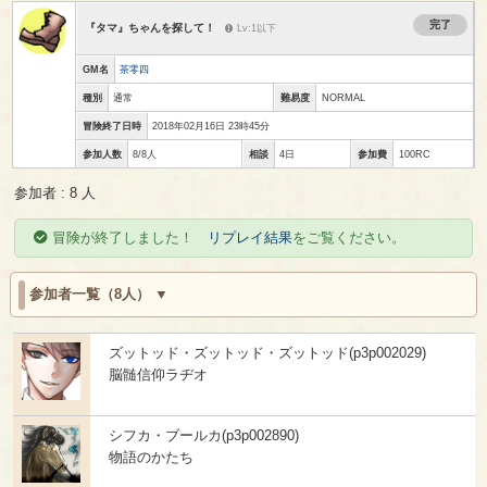
完了
『タマ』ちゃんを探して！
Lv:1以下
GM名
茶零四
種別
通常
難易度
NORMAL
冒険終了日時
2018年02月16日 23時45分
参加人数
8/8人
相談
4日
参加費
100RC
参加者 : 8 人
冒険が終了しました！
リプレイ結果
をご覧ください。
参加者一覧（8人）
ズットッド・ズットッド・ズットッド(p3p002029)
脳髄信仰ラヂオ
シフカ・ブールカ(p3p002890)
物語のかたち