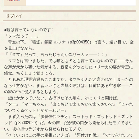
リプレイ
●嘘は言っていないのです！
「タマだって……」
青空の下。『猫派』錫蘭 ルフナ（p3p004350）は言う。遠い目で、空
を見上げながら。
「『タマ』だって、言ったじゃんかユリーカァ――！！」
タマとは言いました。でも猫とも犬とも言っていないのです――そん
な声が天から響いた気がする。親指をグッとしたユリーカの姿が青空に
錯覚。ちくしょう覚えてろ。
ともあれ現実逃避もここまでだ。タマちゃんだと言われてしまったの
なら仕方がない。まぁいいさと力無く呟けば、目前にある空き家――こ
の家の中に侵入するとしよう。
鍵はかかっていない。古ぼけたその扉を、ゆっくりと開けば。
『ター』『マーちゃん』『出ておいで出ておいで出ておいで』『じゃれ
ついてくるペットとかかーわいー』
まず入ったのは『脳髄信仰ラヂオ』ズットッド・ズットッド・ズット
ッド（p3p002029）だ。今の声、だが彼の口から発せられたモノではな
い。彼の持つラジオから発せられたモノで。
『そういえばこの手の定番といえば』『餌付け作戦』『ですがそれって