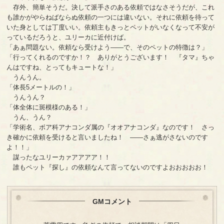
存外、簡単そうだ。決して派手さのある依頼ではなさそうだが、これ
も誰かがやらねばならぬ依頼の一つには違いない。それに依頼を待って
いた身としては丁度いい。依頼主もきっとペットがいなくなって不安が
っているだろうと、ユリーカに近付けば。
「あぁ問題ない。依頼なら受けよう――で、そのペットの特徴は？」
「行ってくれるのですか！？ ありがとうございます！ 『タマ』ちゃ
んはですね、とってもキュートな！」
うんうん。
「体長5メートルの！」
うんうん？
「体全体に斑模様のある！」
うん、うん？
「学術名、ボア科アナコンダ属の『オオアナコンダ』なのです！ さっ
き確かに依頼を受けると言いましたね！ ――さぁ逃がさないのです
よ！！」
謀ったなユリーカァアアアア！！
誰もペット『探し』の依頼なんて言ってないのですよおおおおお！
GMコメント