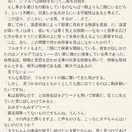
言い、ン’ドルアは階段を伝って二階を目指す。
もし寒さを避ける行動をしているのならば一階よりも二階にいるだろ
う、という判断だ。日差しがある分上にいる可能性はあると考えて。
「この辺り、どこかに、いる気、するが……さて」
探してゆく。温度視覚によって部屋に存在する熱源を直接、だ。温度
が高いモノは赤く、低いモノは青く見える技能――なるべく視界を広げ
た方が良さそうだと家具の上に登って全体が見えるように探索すれば。
「ふむ。汝ら、この周囲で何か余所者を見はしなかったかの？」
フルオライトもまた、二階にて探索を開始している。彼女が話しかけ
たのはン’ドルアではなく――古い家に微かに侵食している蔦であった。
自然会話。植物と意思を交わせる事の出来る技能を用いて、情報を取得
せんとする。相手は植物である故、断片ではあるが。
見てないよ――
そんな意思が、フルオライトの脳に響いてきた気がする。
「しかし、見つかるのはともかくとしても急に出てくるのはご勘弁願い
たいですね」
私は貧弱なので、と自然会話をグリードも用いて探索だ。近くに生え
ていた苔に話しかけてみると。
おみずーおみずプリーズ。
「最近雨降ってないものですもんね。うんうん」
ま、その内また降りますよ。と声をかける。こっちにタマちゃんはい
ないのだろうか？
「タマちゃんの体温が低下し続けたら大変だからね。早く見つけてあげ