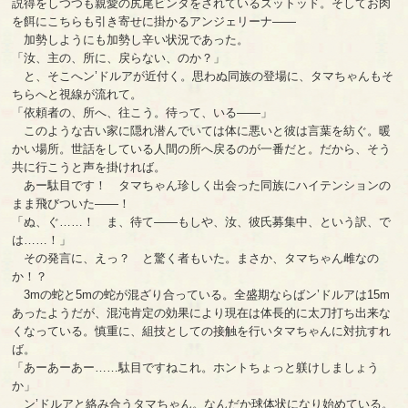
説得をしつつも親愛の尻尾ビンタをされているズットッド。そしてお肉
を餌にこちらも引き寄せに掛かるアンジェリーナ――
加勢しようにも加勢し辛い状況であった。
「汝、主の、所に、戻らない、のか？」
と、そこへン’ドルアが近付く。思わぬ同族の登場に、タマちゃんもそ
ちらへと視線が流れて。
「依頼者の、所へ、往こう。待って、いる――」
このような古い家に隠れ潜んでいては体に悪いと彼は言葉を紡ぐ。暖
かい場所。世話をしている人間の所へ戻るのが一番だと。だから、そう
共に行こうと声を掛ければ。
あー駄目です！ タマちゃん珍しく出会った同族にハイテンションの
まま飛びついた――！
「ぬ、ぐ……！ ま、待て――もしや、汝、彼氏募集中、という訳、で
は……！」
その発言に、えっ？ と驚く者もいた。まさか、タマちゃん雌なの
か！？
3mの蛇と5mの蛇が混ざり合っている。全盛期ならばン’ドルアは15m
あったようだが、混沌肯定の効果により現在は体長的に太刀打ち出来な
くなっている。慎重に、組技としての接触を行いタマちゃんに対抗すれ
ば。
「あーあーあー……駄目ですねこれ。ホントちょっと躾けしましょう
か」
ン’ドルアと絡み合うタマちゃん。なんだか球体状になり始めている。