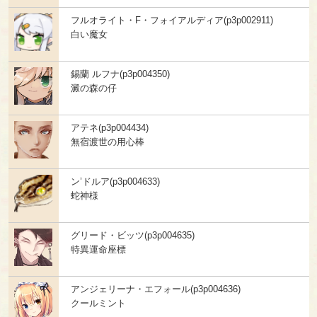
フルオライト・F・フォイアルディア(p3p002911)
白い魔女
錫蘭 ルフナ(p3p004350)
澱の森の仔
アテネ(p3p004434)
無宿渡世の用心棒
ン’ドルア(p3p004633)
蛇神様
グリード・ビッツ(p3p004635)
特異運命座標
アンジェリーナ・エフォール(p3p004636)
クールミント