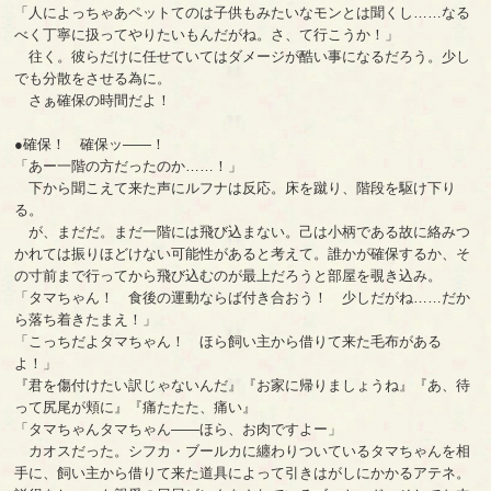
「人によっちゃあペットてのは子供もみたいなモンとは聞くし……なる
べく丁寧に扱ってやりたいもんだがね。さ、て行こうか！」
往く。彼らだけに任せていてはダメージが酷い事になるだろう。少し
でも分散をさせる為に。
さぁ確保の時間だよ！
●確保！ 確保ッ――！
「あー一階の方だったのか……！」
下から聞こえて来た声にルフナは反応。床を蹴り、階段を駆け下り
る。
が、まだだ。まだ一階には飛び込まない。己は小柄である故に絡みつ
かれては振りほどけない可能性があると考えて。誰かが確保するか、そ
の寸前まで行ってから飛び込むのが最上だろうと部屋を覗き込み。
「タマちゃん！ 食後の運動ならば付き合おう！ 少しだがね……だか
ら落ち着きたまえ！」
「こっちだよタマちゃん！ ほら飼い主から借りて来た毛布がある
よ！」
『君を傷付けたい訳じゃないんだ』『お家に帰りましょうね』『あ、待
って尻尾が頬に』『痛たたた、痛い』
「タマちゃんタマちゃん――ほら、お肉ですよー」
カオスだった。シフカ・ブールカに纏わりついているタマちゃんを相
手に、飼い主から借りて来た道具によって引きはがしにかかるアテネ。