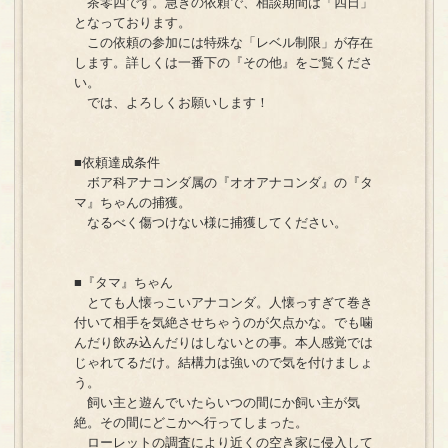
茶零四です。急ぎの依頼で、相談期間は「四日」
となっております。
この依頼の参加には特殊な「レベル制限」が存在
します。詳しくは一番下の『その他』をご覧くださ
い。
では、よろしくお願いします！
■依頼達成条件
ボア科アナコンダ属の『オオアナコンダ』の『タ
マ』ちゃんの捕獲。
なるべく傷つけない様に捕獲してください。
■『タマ』ちゃん
とても人懐っこいアナコンダ。人懐っすぎて巻き
付いて相手を気絶させちゃうのが欠点かな。でも噛
んだり飲み込んだりはしないとの事。本人感覚では
じゃれてるだけ。結構力は強いので気を付けましょ
う。
飼い主と遊んでいたらいつの間にか飼い主が気
絶。その間にどこかへ行ってしまった。
ローレットの調査により近くの空き家に侵入して