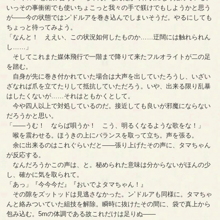
いっその事衝術でも使いちょこっと我々の手で躾けでもしようかと思う
が――今の状態ではン’ドルアを巻き込んでしまいそうだ。やるにしても
ちょっと待ってみよう。
「なんと！ ええい、この状況如何したものか……迂闊には触れられん
し……」
そしてこれまた媒体飛行で一階まで降りて来たフルオライトが二の足
を踏む。
自身が先に巻き付かれていた場合は大声を出していたろうし、いざい
ざなれば爪を立てたりして抵抗していただろう。いや、出来る限り乱暴
はしたくないが……それはともかくとして。
今や四人以上で対処しているのだ。接近しても良いが邪魔にならない
だろうかと思い。
「――うむ！ ならば唄うか！ こう、明るくなるような歌をな！」
喉を震わせる。ほうきの上にバランスを取って立ち。声を張る。
余に出来るのはこれぐらいだと――張り上げたその声に、タマちゃん
が反応する。
なんだろうかこの声は、と。秘められた意味は分からないがほんの少
し、確かに気を取られて。
「あっ」『今今今だ』『おいでよタマちゃん！』
その隙をズットッドは見逃さなかった。ン’ドルアも同様に。タマちゃ
んと絡みついていた組技を解除。瞬時に抜けたその間に、袋で真上から
包み込む。5mの体調である故これだけは足りぬ――