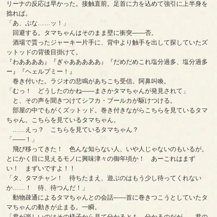
リーナの反応は早かった。接触直前。足首に力を込めて強引に上半身を
捻れば。
「あ、ぶな……ッ！」
回避する。タマちゃんはそのまま壁に衝突――否。
酒場で貰ったジャーキー片手に、背中より触手を出して探していたズ
ットッドの背後目掛けて。
『わああああ』『ぎゃあああああ』『だめだめこれ塩分過多、塩分過多
ー』『ヘェルプミー！』
巻き付いた。ラジオの悲鳴があちこち受信。阿鼻叫喚。
「むっ！ どうしたのかね――まさかタマちゃんが発見されて」
と、その声を聞きつけてシフカ・ブールカが駆けつける。
部屋の中でもがくズットッド。巻き付きながらこちらを見ているタマ
ちゃん。こちらを見ているタマちゃん。
……えっ？ こちらを見ているタマちゃん？
「――！」
飛び移ってきた！ 色んな知らない人、いや人じゃないのもいるが。
とにかく目に見えるモノに興味津々の御年頃か！ あーこれはまず
い！ まずいですよ！！
「タ、タマチャン！ 待ちたまえ、遊ぶのはもう少し待ってくれない
か……！ 待、待つんだ！」
動物疎通によるタマちゃんとの会話――首に巻きつこうとしていたタ
マちゃんの動きが止まる。一瞬。
「君が楽しいのはその様子から見て分かるとも。分かるのだが――君の