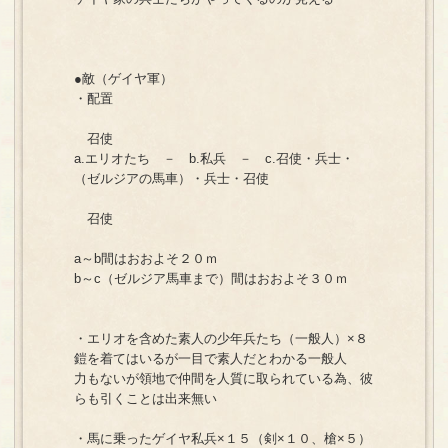
●敵（ゲイヤ軍）
・配置
召使
a.エリオたち － b.私兵 － c.召使・兵士・
（ゼルジアの馬車）・兵士・召使
召使
a～b間はおおよそ２０ｍ
b～c（ゼルジア馬車まで）間はおおよそ３０ｍ
・エリオを含めた素人の少年兵たち（一般人）×８
鎧を着てはいるが一目で素人だとわかる一般人
力もないが領地で仲間を人質に取られている為、彼
らも引くことは出来無い
・馬に乗ったゲイヤ私兵×１５（剣×１０、槍×５）