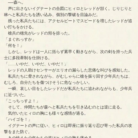
──森へ。
声に出さないイグナートの合図にヒィロとレッドが頷く。じりじりと
林へと私兵たちを誘い込み、個別の撃破を目論みだ。
残った私兵たちには、アクセルビートでスピードを増したレッドが追
い打ちをかける。
槍兵の穂先がレッドの頬を掠った。
「まぐれっすか」
「何を！」
しかし、レッドは一人に括らず素早く動きながら、次の剣を持った兵
士に多段牽制を仕掛ける。
「……いやだ、いやだ、いやだ！」
レッドの人助けセンサーがエリオの漏らした悲痛な叫びを感知した。
私兵たちに脅されながら、がむしゃらに槍を振り回す少年兵たちは、
むしろ、自分たちを傷つけそうに危なっかしい。
一瞬、哀しい目をしたレッドだが私兵たちに追われながらも、少年兵
に近づいた。
「こっちっすよ！」
そして、仲間たちが森へと私兵たちを引き込むのとは逆に走る。
気付いたヒィロの胸にも様々な感情が過る。
「ハイゴを！」
イグナートの声に従い、ヒィロは即座に振り返り忍び寄った私兵の攻
撃をまた防ぐ。
あの怯えた少年たちの姿はヒィロの胸を痛める。