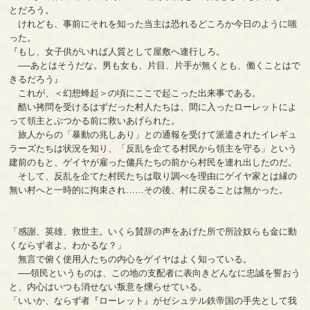
とだろう。
けれども、事前にそれを知った当主は恐れるどころか今日のように嗤
った。
『もし、女子供がいれば人質として屋敷へ連行しろ。
──あとはそうだな。男も女も、片目、片手が無くとも、働くことはで
きるだろう』
これが、＜幻想蜂起＞の頃にここで起こった出来事である。
酷い拷問を受けるはずだった村人たちは、間に入ったローレットによ
って領主とぶつかる前に救いあげられた。
旅人からの「暴動の兆しあり」との通報を受けて派遣されたイレギュ
ラーズたちは状況を知り、「反乱を企てる村民から領主を守る」という
建前のもと、ゲイヤが雇った傭兵たちの前から村民を連れ出したのだ。
そして、反乱を企てた村民たちは取り調べを理由にゲイヤ家とは縁の
無い村へと一時的に拘束され……その後、村に戻ることは無かった。
「感謝、英雄、救世主。いくら賛辞の声をあげた所で所詮奴らも金に動
くならず者よ。わかるな？」
無言で俯く使用人たちの内心をゲイヤはよく知っている。
──領民というものは、この地の支配者に表向きどんなに忠誠を誓おう
と、内心はいつも消せない叛意を燻らせている。
「いいか、ならず者『ローレット』がゼシュテル鉄帝国の手先として我