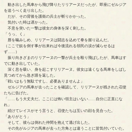
動き出した馬車から飛び降りたリリアーヌだったが、即座にゼルジア
を追うべく走り出した。
だが、その背後を護衛の兵士が斬りかかった。
気付いた時は遅かった。
不意を突いた一撃は彼女の身体を深く刺した。
「うっ、く」
唇を噛みしめ、リリアーヌは闘志を込めて拳を握り込んだ。
（ここで奴を倒す事が出来れば今後流れる領民の涙が減らせるは
ず……）
振り向きざまのリリアーヌの一撃が兵士を殴り飛ばしたが、馬車はす
でに動き出していた。
深く息を吸い、身を起こすリリアーヌ。彼女は遠くなる馬車をしばし
見つめてから急ぎ踵を返した。
「戦いはもう無駄ですし、必要ありませんよ」
ゼルジアの馬車が去ったことを確認して、リリアーヌが残された召使
たちに告げた。
「……もう大丈夫だ。ここには怖い領主はいない……自分に正直にな
れ」
続けてレイスがそう言うと、召使たちは互いの顔を見合った。
「ありがとう」
そして、彼らは倒れた仲間を抱えて逃げ出した。
その先がルジアの馬車が去った方角とは違うことに皆気付いていた。