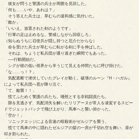
彼女が問うと警護の兵士が周囲を見回した。
「何も……いや、あれは？」
そう答えた兵士は、草むらの違和感に気付いた。
「敵か」
「いいえ。放置された剣のようです」
「行軍の足は止めるな。警戒しながら回収しろ」
（知らぬうちに召使共が隠し持つと厄介だからな）
命を受けた兵士が草むらに転がる剣に手を伸ばした。
それは、ちょうど私兵団が通り過ぎた瞬間でもあった。
──行動開始だ。
シグが彼の低い視界から辛うじて見える仲間たちに呼び掛けた。
「な……っ！？」
気配遮断で潜伏していたグレイが動く。破壊のルーン『H・ハガル』
によって私兵団へ雹が降り注ぐ。
「て、敵襲！！」
慌てふためく警護の兵たち。唖然とする非戦闘員たち。
隙を見逃さず、気配消失を解いたリリアーヌが常人を凌駕するスピー
ドでジェットパックで飛び上がり、馬車へと襲い掛かった。
「空か！」
ソニックエッジによる音速の暗殺術がゼルジアを襲う。
慌てて馬車の中に隠れたゼルジアの髪の一房が千切れ空を舞い、扉が
叩き割られた。