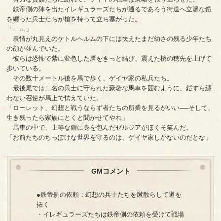
鉄帝側の陣を出たイレギュラーズたちが通るであろう街道へ立派な鎧
を纏った兵士たちが槍を持って立ち塞がった。
「……」
表情が丸見えのケトルヘルムの下には怯えたまだ幼さの残る少年たち
の顔が並んでいた。
彼らは恐怖で紫に変色した唇をきっと結び、震えた槍の穂先を上げて
歩いている。
その数十メートル後を馬で歩く、ゲイヤ家の私兵たち。
最後尾では二名の兵士に守られた豪奢な馬車を囲むように、鎧すら纏
わない召使が馬上で怯えていた。
「ローレット、幻想と戦うならず者たちの所業を見るがいい──そして、
生き残ったら家族にとくと聞かせてやれ」
馬車の中で、上等な鎧に身を包んだゼルジアがほくそ笑んだ。
「お前たちのちっぽけな世界を守るのは、ゲイヤ家しかないのだとな」
GMコメント
●鉄帝側の依頼：幻想の兵士たちを蹴散らして道を
拓く
・イレギュラーズたちは鉄帝側の依頼を受けて戦場