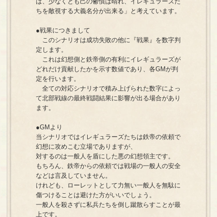
ば、少なくとも己の鬱憤は晴れ、イレギュラーズた
ちを敵視する大義名分が出来る」と考えています。
●戦果につきまして
このシナリオは成功失敗の他に『戦果』を数字判
定します。
これは幻想側と鉄帝側の有利にイレギュラーズが
どれだけ貢献したかを示す数値であり、各GMが判
定を行います。
全ての対応シナリオで積み上げられた数字によっ
て北部戦線の最終戦闘結果に影響が出る場合があり
ます。
●GMより
当シナリオではイレギュラーズたちは鉄帝の依頼で
幻想に攻めこむ立場でありますが、
対するのは一般人を盾にした悪の幻想領主です。
もちろん、鉄帝からの依頼では戦場の一般人の安全
などは言及していません。
けれども、ローレットとして力無い一般人を無駄に
傷つけることは避けた方がいいでしょう。
一般人を殺さずに私兵たちを倒し蹴散らすことが最
上です。