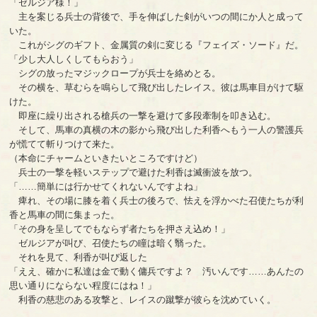
「ゼルジア様！」
主を案じる兵士の背後で、手を伸ばした剣がいつの間にか人と成って
いた。
これがシグのギフト、金属質の剣に変じる『フェイズ・ソード』だ。
「少し大人しくしてもらおう」
シグの放ったマジックロープが兵士を絡めとる。
その横を、草むらを鳴らして飛び出したレイス。彼は馬車目がけて駆
けた。
即座に繰り出される槍兵の一撃を避けて多段牽制を叩き込む。
そして、馬車の真横の木の影から飛び出した利香へもう一人の警護兵
が慌てて斬りつけて来た。
（本命にチャームといきたいところですけど）
兵士の一撃を軽いステップで避けた利香は滅衝波を放つ。
「……簡単には行かせてくれないんですよね」
痺れ、その場に膝を着く兵士の後ろで、怯えを浮かべた召使たちが利
香と馬車の間に集まった。
「その身を呈してでもならず者たちを押さえ込め！」
ゼルジアが叫び、召使たちの瞳は暗く翳った。
それを見て、利香が叫び返した
「ええ、確かに私達は金で動く傭兵ですよ？ 汚いんです……あんたの
思い通りにならない程度にはね！」
利香の慈悲のある攻撃と、レイスの蹴撃が彼らを沈めていく。