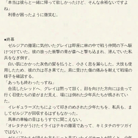
「本当は彼らと一緒に帰って欲しかったけど、そんな余裕ないですよ
ね」
利香が困ったように微笑む。
●終幕
ゼルジアの撤退に気付いたグレイは即座に林の中で戦う仲間の下へ駆
けつけていた。彼の放った衝撃の青が森へと撃ち込まれ、潜んでいた私
兵をなぎ倒す。
白い肌にかかった灰色の髪を払うと、小さく息を漏らした。大技も使
用したため、彼の力は尽き果てた。肩に受けた傷の痛みを耐えて戦場の
様子を確認する。
「あっちも終わったっすね」
合流したレッドへ、グレイは黙って頷く。顔を向けた方向には去って
行く召使たちの姿がまだ見え、場には倒れた少年兵たちが残されてい
た。
イレギュラーズたちによって叩きのめされた少年たちを、私兵も、ま
してゼルジアが回収するはずもなかった。
馬車の車輪の音はもうすでに聞こえない。
「オレタチがうけたイライはテキの撤退であって、キミタチのサツガイ
ではない」
ゼルジアたちが消えた方をじっと見ていたイグナートが呟くと、少年