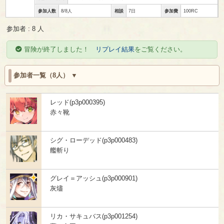
参加人数
8/8人
相談
7日
参加費
100RC
参加者 : 8 人
冒険が終了しました！
リプレイ結果
をご覧ください。
参加者一覧（8人）
レッド(p3p000395)
赤々靴
シグ・ローデッド(p3p000483)
艦斬り
グレイ＝アッシュ(p3p000901)
灰燼
リカ・サキュバス(p3p001254)