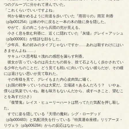
つのグループに分かれて潜んでいた。
「これくらいでいいですよね」
何かを確かめるように街道を歩いていた『雨宿りの』雨宮 利香
（p3p001254）は林の中に戻ると一本の木の陰に身を隠した。
やがて、丘の向こうから兵団の兜が見える。
小さく息を飲む利香に、近くに隠れていた『灰燼』グレイ＝アッシュ
（p3p000901）が怪訝な顔をした。
「少年兵、私の好みのタイプじゃないですか……あれは殺すわけにはい
きませんよね……」
サキュバス思考駄々洩れの感想を漏らす利香。
彼女が言っているのは兵士たちの前を、捨て石よろしく歩かされてい
る少年たちのことだ。どう見ても戦いに向いていない彼らだが、その瞳
には退けない思いが見て取れた。
その有様を見て、グレイもまた内心皮肉気に嘯く。
（お国の戦争っていうのは大変だ。立場諸々あるんだろう？ いやぁ、
僕らは気楽でいいね。敵も味方もないんだから、成すべきこと、望むこ
とを為すだけさ）
『復讐鬼』レイス・ヒューリーハートは黙ってただ気配を押し殺し
た。
すでに姿を隠している『天理の魔剣』シグ・ローデッド
（p3p000483）と気配消失を行っている『特異運命座標』リリアーヌ・
リヴェラ（p3p006284）からの反応はなかった。