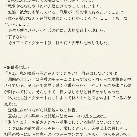
「戦争やるならやりたい人達だけでやってほしいよ！」
無論、彼女にも解っている。戦場が非情の場であるということは。
（敵への情けなんて余計な贅沢だってわかってるけど……、でも、ね、
だからね……）
身体を硬直させた少年兵の前に、大柄な戦士が現れた。
「すまない」
そう言ってイグナートは、目の前の少年兵を殴り倒した。
●独裁者の結末
「さあ、私の魔眼を覗き込んでください♪ 容赦はしないですよ」
周囲の兵士たちは利香のチャームによって彼女へ向かって攻撃を集中
させている。それらを素早く動く利香だったが、やはりその身体にも傷
が刻まれて行く。そんな中で、彼女はちらりと背後を振り返った。
私兵たちはイグナートたちによって林の中へと引き込まれているのが
見えた。
森側にさがりながら滅衝波を放つ利香。
直後にシグが馬車へと距離を詰め──、その足を止めた。
「退きたまえ。お前さんたちを相手にしている時間はないのでな」
シグは目の前で震える召使へと厳しく迫った。必要以上の厳しさは、
相手の後ろにいる領主へのパフォーマンスでもあるが、彼らを追い払う