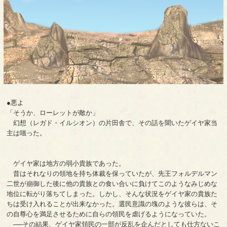
●悪よ
「そうか、ローレットが敵か」
幻想（レガド・イルシオン）の片田舎で、その話を聞いたゲイヤ家当
主は嗤った。
ゲイヤ家は地方の弱小貴族であった。
昔はそれなりの領地を持ち体裁を保っていたが、先王フォルデルマン
二世が崩御した後に他の貴族との食い合いに負けてこのようなみじめな
地位に転がり落ちてしまった。しかし、そんな状況をゲイヤ家の貴族た
ちは受け入れることが出来なかった。選民意識の塊のような彼らは、そ
の自尊心を満足させるために自らの領民を虐げるようになっていた。
──その結果、ゲイヤ家領民の一部が反乱を企んだとしても仕方ないこ