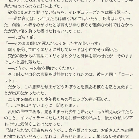
兵たちはのろのろと顔を上げた。
砂埃にまみれて動けない彼らを、イレギュラーズたちは振り返った。
──逆に言えば、少年兵たちは酷く汚れてはいたが、死者はいなかっ
た。勿論、不殺を心がけたとは言えひ弱な彼らが無傷なわけではなかっ
たが深い傷を負った者はだれもいなかった。
──しばらく前。
『──そのまま倒れて死んだふりをした方が良いっす』
蹴りを受けて呻くエリオに対してレッドは小声でそう囁いた。
突然の敵からの言葉にエリオはビクリと身体を震わせたが、そのまま
そこへと崩れ落ちた。
──どうか、村の皆を助けてください！
そう叫んだ自分の言葉を以前信じてくれたのは、彼らと同じ「ローレ
ット」。
だから、この悪辣な領主がどう叫ぼうと恩義ある彼らを敵と見做すこ
とが出来なかったのだ。
エリオを始めとした少年兵たちの耳にシグの声が届いた。
『……声を出さないように、聞きたまえ』
乱戦の最中である。驚き固まった少年も居たが、元々戦えぬ少年たち
のこと。イレギュラーズたちの対応に精一杯の私兵も、後方のゼルジア
もそれに気付くことはなかった。
『逃げられない理由もあろうが……命を落とすのは、お前さんたちの望
む物でもないだろう。なれば、遅らせたまえ。……慣れないその巨大