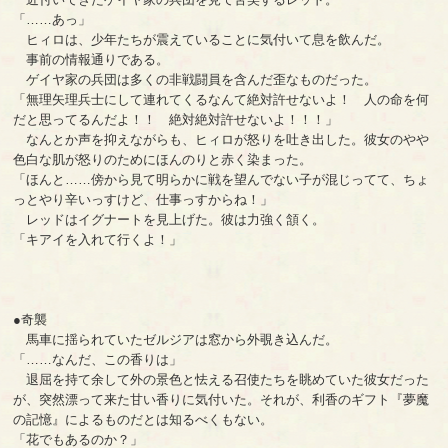
「……あっ」
ヒィロは、少年たちが震えていることに気付いて息を飲んだ。
事前の情報通りである。
ゲイヤ家の兵団は多くの非戦闘員を含んだ歪なものだった。
「無理矢理兵士にして連れてくるなんて絶対許せないよ！ 人の命を何
だと思ってるんだよ！！ 絶対絶対許せないよ！！！」
なんとか声を抑えながらも、ヒィロが怒りを吐き出した。彼女のやや
色白な肌が怒りのためにほんのりと赤く染まった。
「ほんと……傍から見て明らかに戦を望んでない子が混じってて、ちょ
っとやり辛いっすけど、仕事っすからね！」
レッドはイグナートを見上げた。彼は力強く頷く。
「キアイを入れて行くよ！」
●奇襲
馬車に揺られていたゼルジアは窓から外覗き込んだ。
「……なんだ、この香りは」
退屈を持て余して外の景色と怯える召使たちを眺めていた彼女だった
が、突然漂って来た甘い香りに気付いた。それが、利香のギフト『夢魔
の記憶』によるものだとは知るべくもない。
「花でもあるのか？」