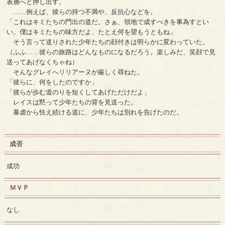
表層へと押し出す。
……例えば、彼らの持つ不満や、反抗心などを。
「これはキミたちの門出の道だ。さぁ、領地で成すべきを事為すとい
い。僕はキミたちの味方だよ、たとえ何を望もうともね」
そう言って送りされた少年たちの顔付きは明らかに変わっていた。
（ふふ……彼らの旅路はどんなものになるだろう。楽しみだ、笑顔で見
送ってあげなくちゃね）
そんなグレイへリリアーヌが厳しく尋ねた。
「彼らに、何をしたのですか」
「彼らが歩む道のりを短くしてあげただけだよ」
レイスは黙って少年たちの背を見送った。
暴虐から怯え続ける道に、少年たちは別れを告げたのだ。
成否
成功
ＭＶＰ
なし