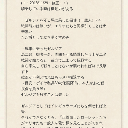
(！！2018/11/29：修正！！)
騎乗している時は機動力がある
・ゼルジアを守る馬に乗った召使（一般人）×４
戦闘能力は無いが、エリオたちと同様引くことは出
来無い
ただ盾として立ち尽くすのみ
・馬車に乗ったゼルジア
馬二頭、御者一名、周囲を守る騎乗した兵士が二名
戦闘が始まると、後方で止まって観戦する
自ら率先して戦うことはないが襲われれば剣で反撃
する
戦況が不利と悟ればあっさり撤退する
（目安：ゲイヤ私兵3/4が戦闘不能、本人がある程
度傷を負う等）
ゼルジアを殺すことは難しい
ゼルジアとしてはイレギュラーズたちを倒せれば上
等、
それができなくとも、「正義面したローレットたち
がエリオたち一般人を殺す様を見ることができれ