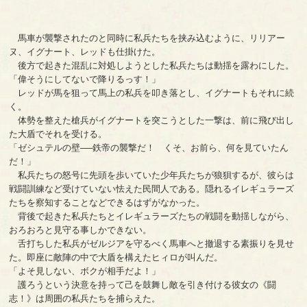
馬車が襲撃されたのと同時に私兵たちを挟み込むように、リリアー
ヌ、イグナート、レッドも仕掛けた。
後方で起きた混乱に対処しようとした私兵たちは動揺を露わにした。
「偉そうにしてないで降りるっす！」
レッドが馬を狙って馬上の私兵を叩き落とし、イグナートもそれに続
く。
体勢を整えた槍兵がイグナートを突こうとした一撃は、前に飛び出し
た大盾でそれを受ける。
「ゼシュテルの壁──鉄帝の襲撃だ！ くそ、お前ら、何を見ていたん
だ！」
私兵たちの怒号に先頭を歩いていた少年兵たちが狼狽するが、彼らは
戦闘訓練など受けていない怯えた民間人である。隠れるイレギュラーズ
たちを察知することなどできるはずがなかった。
背後で起きた私兵たちとイレギュラーズたちの戦闘を動揺しながら、
おろおろと見守る事しかできない。
舌打ちした私兵がゼルジアを守るべく馬車へと撤退する素振りを見せ
た。即座に敵陣の中で大盾を構えたヒィロが叫んだ。
「よそ見しない、ボクが相手だよ！」
護ろうという決意を持って己を鼓舞し敵を引き付ける彼女の《闘
志！》は周囲の私兵たちを捕らえた。