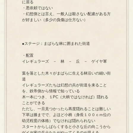
に居る
・悪依頼ではない
・幻想側とは言え、一般人は殺さない配慮がある方
が好ましい（多少の負傷は仕方ない）
●ステージ：まばらな林に囲まれた街道
・配置
イレギュラーズ － 林 － 丘 － ゲイヤ軍
葉を落とした木々がまばらに生える林沿いの細い街
道
イレギュラーズたちは幻想の兵が街道を来ること
を、鉄帝側から情報で知っている
木一本につき、１PC（大柄ではなければ）隠れる
ことができる
ただし、一旦見つかったら再度隠れることは難しい
下草は膝までで、よほど小柄（身長１００ｃｍ位の
幼児程度の体格）でなければ隠れられない
スタートからしばらくすると小さな丘の向こうから
ゲイヤ家の兵士たちがやってくるのが見える