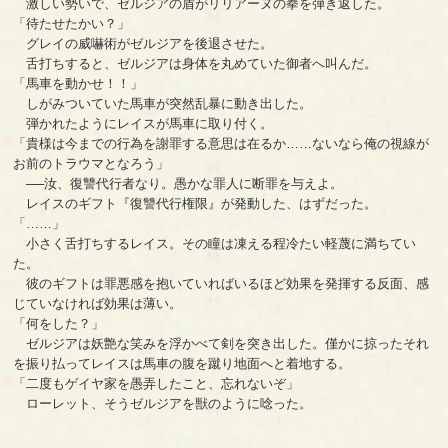
激しい勢いで、ゼルジアの盾がリリアーヌの拳を弾き返した。
「待たせたかい？」
グレイの威嚇術がゼルジアを後退させた。
舌打ちすると、ゼルジアは身体を丸めていた御者へ叫んだ。
「馬車を動かせ！！」
しがみついていた馬車が突然乱暴に動き出した。
弾かれたようにレイスが馬車に取り付く。
「貴様は今までの行為を謝罪する意思は在るか……ないなら俺の視線が
お前のトラウマとなろう」
──汝、復讐代行者なり。愚かな罪人に断罪を与えよ。
レイスのギフト『復讐代行権限』が発動した、はずだった。
「……」
小さく舌打ちするレイス。その瞳は凍える程冷たい軽蔑に満ちてい
た。
彼のギフトは罪悪感を抱いていればいるほど効果を発揮する反面、感
じていなければ効果は薄い。
「何をした？」
ゼルジアは妖艶な笑みを浮かべて剣を突き出した。僅かに掠ったそれ
を振り払ってレイスは馬車の腹を蹴り地面へと着地する。
「二度もゲイヤ家を愚弄したこと、忘れないぞ」
ローレット、そうゼルジアを獣のように唸った。