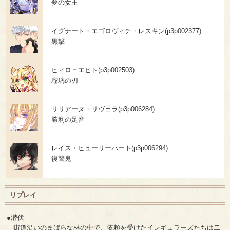
夢の女王
イグナート・エゴロヴィチ・レスキン(p3p002377)
黒撃
ヒィロ＝エヒト(p3p002503)
瑠璃の刃
リリアーヌ・リヴェラ(p3p006284)
勝利の足音
レイス・ヒューリーハート(p3p006294)
復讐鬼
リプレイ
●潜伏
街道沿いのまばらな林の中で、依頼を受けたイレギュラーズたちは二