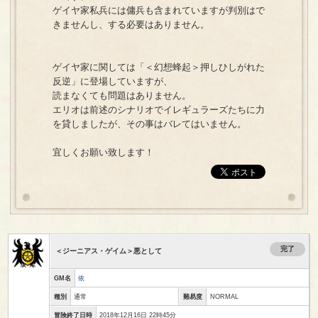
ゲイヤ家私兵には傭兵も含まれていますが判別はで
きませんし、する必要はありません。
ゲイヤ家に関しては「＜幻想蜂起＞押しひしがれた
反逆」に登場していますが、
読まなくても問題はありません。
エリオは前述のシナリオでイレギュラーズたちに力
を貸しましたが、その事はバレてはいません。
宜しくお願い致します！
完了
＜ジーニアス・ゲイム＞悪として
GM名
依
種別
通常
難易度
NORMAL
冒険終了日時
2018年12月16日 22時45分