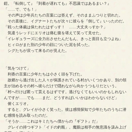
鎧。『転倒して』『到着が遅れても』不思議ではあるまい？』
「……で、でも！」
その声は少年兵たちの言葉には答えず、そのままふつりと切れた。
その直後に、イグナートたちが次々に彼らを『倒して』いったのだ。
「戦った体裁は保たれたはずっす！ ……大丈夫っすか？」
気遣うレッドにエリオは痛む腹を堪えて笑って見せた。
「イレギュラーズに全力出させたんだもん、きっと面目も立つよね」
ヒィロがまた別の少年の顔についた泥を拭った。
シグたちが戻って来るのが見えた。
「気をつけて」
利香の言葉に少年たちは小さく頭を下げた。
故郷から逃げ出した人々が保護されている村がいくつかあり、別の領
主が治めるその村へ彼らだけで隠れながら向かうつもりだという。
「村へ行けば匿って貰えるはずです。逃げなくてもいいのかもしれない
んですが……でも……まだ、どうすればいいかはわからないけど」
俯くエリオ。
すると、グレイが小さく笑った。彼は感情探知で少年たちのうちに潜
む感情を読み取ったのだ。
「そうか……これはキミたちへ僕からの『ギフト』だ」
グレイの持つギフト「イドの釣瓶」。魔眼は相手の無意識を汲み上げ