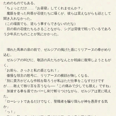
ためのものでもある。
「ちょっとだけ……『お昼寝』してくれませんか？」
魔眼を使った利香が召使たちに囁くが、彼らは震えながらも頑として
聞き入れなかった。
（この場面でも、逆らう事すらできないのだな）
目の前の召使たちもさることながら、シグは背後で戦っているであろ
う少年兵たちのことが気にかかった。
壊れた馬車の扉の前で、ゼルジアの掲げた盾にリリアーヌの拳がめり
込む。
ゼルジアの叫びに、敬語の兵たちがなんとか戦線に復帰しようともが
く。
「お前ら、さっさと私の盾となれ！」
傲慢な領主の怒号に、リリアーヌの横顔が険しくなる。
「別に貴方がどんな作戦を取ろうが私はただ仕事をこなすだけです
が……敢えて独り言を言うなら──『この痛みで少しでも贖え』ですね」
加速する拳を盾でカバーし剣で斬りつけながら、ゼルジアは更に吼え
た。
「ローレットであるだけでなく、聖職者を騙り我らが神を愚弄する気
か」
「っ！」