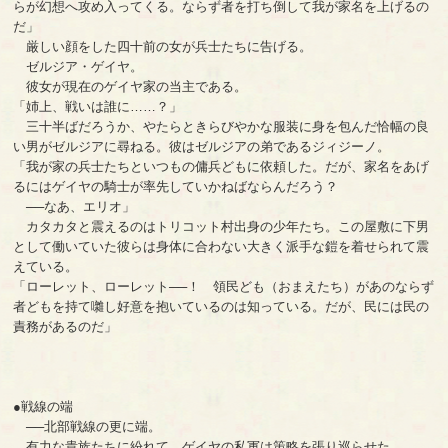
らが幻想へ攻め入ってくる。ならず者を打ち倒して我が家名を上げるの
だ」
厳しい顔をした四十前の女が兵士たちに告げる。
ゼルジア・ゲイヤ。
彼女が現在のゲイヤ家の当主である。
「姉上、戦いは誰に……？」
三十半ばだろうか、やたらときらびやかな服装に身を包んだ恰幅の良
い男がゼルジアに尋ねる。彼はゼルジアの弟であるジィジーノ。
「我が家の兵士たちといつもの傭兵どもに依頼した。だが、家名をあげ
るにはゲイヤの騎士が率先していかねばならんだろう？
──なあ、エリオ」
カタカタと震えるのはトリコット村出身の少年たち。この屋敷に下男
として働いていた彼らは身体に合わない大きく派手な鎧を着せられて震
えている。
「ローレット、ローレット──！ 領民ども（おまえたち）があのならず
者どもを持て囃し好意を抱いているのは知っている。だが、民には民の
責務があるのだ」
●戦線の端
──北部戦線の更に端。
有力な貴族たちに紛れて、ゲイヤの私軍は策略を張り巡らせた。