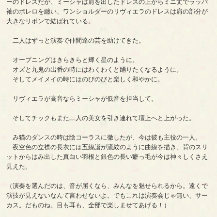
ーのドレスだが、ミーシャは肩を出したドレスの上からミニ丈でラッパ
袖のボレロを纏い、ワンショルダーのリヴィエラのドレスは肩の部分が
大きなリボンで結ばれている。
二人はずっと演奏で仲間達の芸を助けてきた。
オープニングはきらきらと輝く星のように。
オズと九鬼の出番の時にはわくわくと踊りたくなるように。
そしてメイメイの時にはのびのびと楽しく和やかに。
リヴィエラが高音ならミーシャが低音を担当して。
そしてチックもまた二人の美女を引き連れて壇上へと上がった。
み猫のダンスの時は陰コーラスに徹したが、今は彼も主役の一人。
夜空色の立襟の長衣には五線譜が流紋のように曲線を描き、背のスリ
ットからはみ出した真白い羽根と銀色の長い癖っ毛が今は神々しくさえ
見えた。
（演奏を選んだのは、音が届くなら、みんなを魅せられるから。遠くで
演技が見えないなんて言わせないよ。でもこれは演奏会じゃ無い、サー
カス。だものね。目も耳も、全部で楽しませてあげる！）