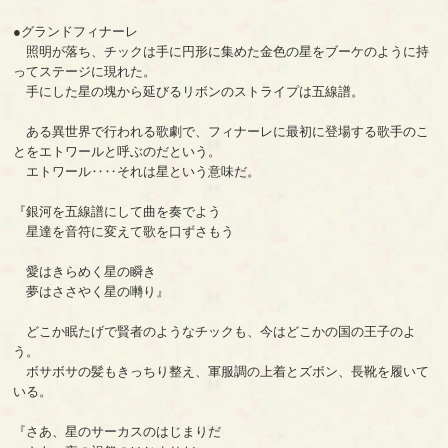
●グランドフィナーレ
照明が落ち、チックは手に円形に集めた金色の星をブーケのように持
ってステージに現れた。
手にした星の塊から延びるリボンのストライプは五線譜。
ある異世界で行われる歌劇で、フィナーレに最初に登場する歌手のこ
とをエトワールと呼ぶのだという。
エトワール‥‥それは星という意味だ。
『銀河を五線譜にして曲を奏でよう
星達を音符に変えて歌を口ずさもう
愛はきらめく星の瞬き
夢はささやく星の囀り』
どこか眠たげで賢者のようなチックも、今はどこかの国の王子のよ
う。
ボサボサの髪もきっちり整え、軍服調の上着とズボン、長靴を履いて
いる。
『さあ、星のサーカスのはじまりだ