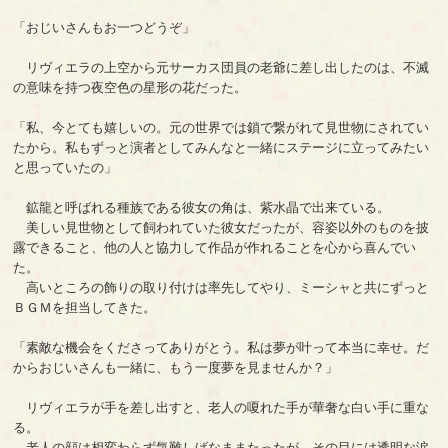
「おじいさんもお一つどうぞ」
リヴィエラの上空から元サーカス団員の老爺に差し出したのは、不滅
の意味を持つ夜空色の星形の花だった。
「私、今とても嬉しいの。元の世界では鎖で繋がれて見世物にされてい
たから。私もずっと演者としてみんなと一緒にステージに立ってみたい
と思っていたの」
鉱龍と呼ばれる種族である彼女の角は、紫水晶で出来ている。
美しい見世物として飼われていた彼女だったが、容姿以外のものを披
露できること、他の人と協力して作品が作れることを心から喜んでい
た。
高いところの飾りの取り付けは率先してやり、ミーシャと共にずっと
ＢＧＭを担当してきた。
「素敵な機会をくださってありがとう。私は夢が叶って本当に幸せ。だ
からおじいさんも一緒に、もう一度夢を見ませんか？」
リヴィエラが手を差し出すと、老人の嗄れた手が華奢な白い手に重な
る。
老人の顔は相変わらず気難しげなままたったが、その目には透明な涙