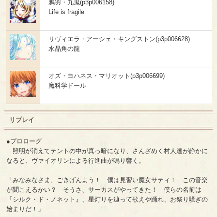
鴉羽・九鬼(p3p006158)
Life is fragile
リヴィエラ・アーシェ・キングストン(p3p006628)
水晶角の龍
オズ・ヨハネス・マリオット(p3p006699)
魔科学ドール
リプレイ
●プロローグ
照明が消えてテントの中が真っ暗になり、さんざめく村人達が静かに
なると、ヴァイオリンによる行進曲が鳴り響く。
「みなみなさま、ごきげんよう！ 僕は見習い魔女サティ！ この音楽
が聞こえるかい？ そうさ、サーカスがやってきた！ 僕らの名前は
『シルク・ド・ノネット』、星灯りを辿って歌えや踊れ、お祭り騒ぎの
始まりだ！」