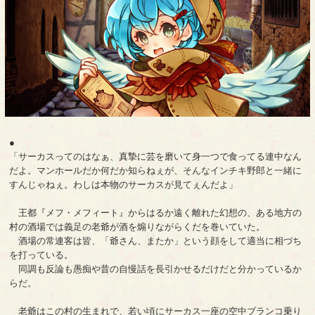
●
「サーカスってのはなぁ、真摯に芸を磨いて身一つで食ってる連中なん
だよ。マンホールだか何だか知らねぇが、そんなインチキ野郎と一緒に
すんじゃねぇ。わしは本物のサーカスが見てぇんだよ」
王都『メフ・メフィート』からはるか遠く離れた幻想の、ある地方の
村の酒場では義足の老爺が酒を煽りながらくだを巻いていた。
酒場の常連客は皆、「爺さん、またか」という顔をして適当に相づち
を打っている。
同調も反論も愚痴や昔の自慢話を長引かせるだけだと分かっているか
らだ。
老爺はこの村の生まれで、若い頃にサーカス一座の空中ブランコ乗り