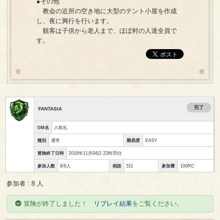
●その他
教会の近所の空き地に大型のテント小屋を作成
し、夜に興行を行います。
観客は子供から老人まで、ほぼ村の人達全員で
す。
完了
FANTASIA
GM名
八島礼
種別
通常
難易度
EASY
冒険終了日時
2018年11月04日 22時35分
参加人数
8/8人
相談
5日
参加費
100RC
参加者 : 8 人
冒険が終了しました！
リプレイ結果
をご覧ください。