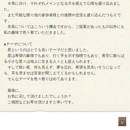
８章に分け、それぞれメインとなる方を据えて心情を盛り込みまし
た。
また可能な限り他の参加者様との連携や交流も盛り込んだつもりで
す。
衣装についてはこういう機会ですから、ご提案があったもの以外にも
私の趣味で色々着ていただきました。
●テーマについて
星というのはとても良いテーマだと思いました。
星は希望の象徴でもあり、行く手を示す指標でもあり、夜空に散らば
る小さな星々は地上に生きる人々とも捉えられます。
そして暗い夜、何も見えず、夢を忘れ、希望を見失いそうになって
も、耳を澄ませば音楽が聞こえてくるかもしれません。
そんなテーマを色々散りばめてあります。
最後に。
お気に召して頂けましたでしょうか？
ご感想などお寄せ頂けますと幸いです。