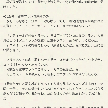
星灯りが示す先では、新たな衣装を身につけた道化師の姉妹が待ち受
けていた。
●第五幕・空中ブランコ乗りの夢
「さあ、みなさまご注目！ ゆらゆらぶらり、道化師姉妹が華麗に夜空
を飛んでくよ。どこまでも、どこまでも、夜空に軌跡を描いて」
サンティールが司会する中、九鬼は空中ブランコに腰掛けると、大道
具担当のオズとチックが設置した空中ブランコ台を勢いよく蹴った。
オズやミーシャの指導でしっかり練習したのだから大丈夫と、己に言
い聞かせて。
マリオネットの名に恥じぬ芸を見せてきたオズだったが、空中ブラン
コだけは外せないと思っていた。
何故なら空中ブランコこそがサーカスの花形だから。
そして元サーカス芸人という老爺が空中ブランコ乗りだったから。
（田舎だからと夢を諦めちゃってる人達を見るとムズムズするね！ 笑
顔が一番！ それに懐かしいものが無くなってしまう淋しさはオズも漠
然とだけど知っているからね。だからほんの少し魔法をかけてあげる
よ）
二台の空中ブランコが起こす風圧が、リウィエラが天井に吊された星