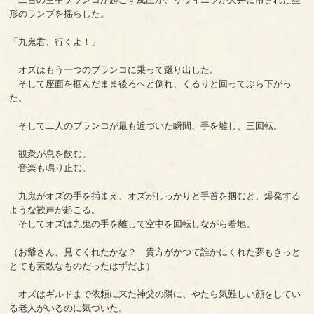
形のランプを揺らした。
「九鬼君、行くよ！」
オズはもう一つのブランコに乗って蹴り出した。
そして座面を掴んだまま後ろへと倒れ、くるりと回ってぶら下がっ
た。
そして二人のブランコが最も近づいた瞬間、手を離し、三回転。
観衆が息を飲む。
音楽も鳴り止む。
九鬼がオズの手を捕まえ、オズがしっかりと手首を掴むと、爆発する
ような歓声が起こる。
そしてオズは九鬼の手を離して空中を回転しながら着地。
（お爺さん、見てくれたかな？ 貴方がかつて誰かにくれた夢もきっと
とても素敵なものだったはずだよ）
オズはギルドまで依頼に来た神父の隣に、やたら気難しい顔をしてい
る老人がいるのに気づいた。