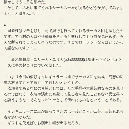
懐かしそうに目を細めた。
そしてこの村に来てくれるサーカス一座があるかどうか探してみまし
ょう、と微笑んだ。
●
「司祭様はツテを頼り、村で興行を行ってくれるサーカス団を探したの
です。でも村の人口や移動費を考えると興行しても収益が見込めず、み
んな断られてしまったそうなのです。そこでローレットならばどうかっ
て話なのですよ！」
『新米情報屋』ユリーカ・ユリカ(p3n000003)は集まったイレギュラ
ーズに事の起こりについて話した。
つまり今回の依頼はイレギュラーズ達でサーカス団を結成、幻想の辺
境の村まで行って興行して欲しいというもの。
依頼者である司祭の希望としては、ただ手品や大道芸的なものを見せ
るのではなく、衣装や演出にも凝って見る者を見たこともない異世界へ
と誘うような、そんなレビューとして優れたものをということである。
イレギュラーズに話が回ってきたのは一芸どころか二芸、三芸もある
者が多いからだ。
ギフトを使えばなお演出に幅が出るだろう。