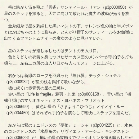
箒に跨がり宙を飛ぶ『雲雀』サンティール・リアン（p3p000050）が
星のステッキを振ると、天井に向けて放たれた魔力の波動が光りを放
つ。
金糸銀糸で星を刺繍した黒いマントの下、オレンジ色の袖と半ズボン
とはかぼちゃのように膨らみ、とんがり帽子のサンティールをお伽噺に
出てくるファントムナイトの魔女のように見せていた。
星のステッキが指し示したのはテントの出入り口。
色とりどりの衣装を身につけたサーカス団のメンバーが手拍子を打ち
鳴らし、左右二カ所の出入り口から入ってステージに上がる。
右からは新緑のローブを羽織った『埋れ翼』チック・シュテル
（p3p000932）が星の杖を掲げて歌いながら。
後に続くは赤青黄の星の三姉妹。
赤い星の『Life is fragile』鴉羽・九鬼（p3p006158）、青い星の『機
械仕掛けのマリオネット』オズ・ヨハネス・マリオット
（p3p006699）、黄色い星の『さまようこひつじ』メイメイ・ルー
（p3p004460）はそれぞれ手拍子を慣らして軽快にステップを踏んだ。
左からは紫のミニドレスの『夢棺』ミーシャ（p3p004225）と、水色
のロングドレスの『水晶角の』リヴィエラ・アーシェ・キングストン
（p3p006628）が、揃いの星の髪飾りでヴァイオリンを掻き鳴らしなが