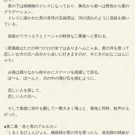
裳の下は絹織物のドレスになっており、胸元から裾へは橙色から紫の
グラデーション。
ドレスに描かれた星の音符の五線譜は、河の流れのように流線を描い
ている。
楽曲がリヴィエラとミーシャの軽快な二重奏へと変わる。
（星織姫はただの待つだけの女ではありまへんにゃあ。星の河を渡って
恋しいお方の元へ自分から会いに行きますのが、今どきのおなごはんに
ゃろ）
み猫は踊りながら軽やかにステージを跳躍して回る。
ぽーん、ぽーんと、川の中の飛び石を踏むように。
恋しい人を探して。
恋しい人の元へ。
そして最後に領巾を翻して一際大きく飛ぶと、着地と同時、歓声が上
がった。
●第二幕・赤と青のアルルカン
「くるくるぴょんぴょん、織姫様が星の河を渡ったら、道化師の姉妹が