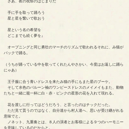
さあ、夜の祝祭のはじまりだ
手に手を取って踊ろう
星と星を繋いで歌おう
星という名の希望を
どこまでも続く夢を』
オープニングと同じ勇壮のマーチのリズムで歌われるそれに、み猫が
バックで踊る。
（うちが踊っている中を歌ってくれたんやさかい、今度はお返しに踊ら
にゃあ）
王子服に合う青いドレスを来たみ猫の手にもまた星のブーケ。
そして水色のバルーン袖のワンピースドレスのメイメイもまた、動物
たちと一緒に籠一杯に白・赤・ピンクの星形の花を入れて現れる。
花を渡しに行ってはどうだろう、と言ったのはチックだった。
ただ見て貰うのではなく、自分達から村人達へ、思いが受け継がれる
意味でと。
ノネット、九重奏とは、８人の演者とお客様による９つのハーモニー
を意味しているのだからと。