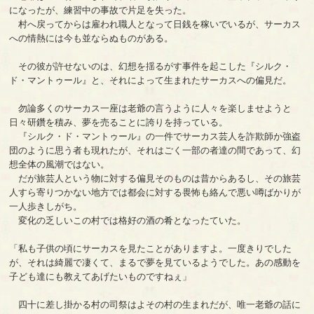
になったが、練習中の事故で片足を失った。
村へ戻ってからは雇われ職人となって日銭を稼いでいるが、サーカス
への情熱には今も並ならぬものがある。
その彼が許せないのは、幻想を揺るがす事件を起こした『シルク・
ド・マントゥール』と、それによって生まれたサーカスへの偏見だ。
勿論多くのサーカス一座は老爺の言うように人々を楽しませようと
日々研鑽を積み、夢を売ることに誇りを持っている。
『シルク・ド・マントゥール』の一件でサーカス芸人を詐欺師か強盗
団のように思う者も現れたが、それはごく一部の者達の間であって、幻
想全体の風潮ではない。
だが旅芸人という物に対する偏見そのものは昔からあるし、その旅芸
人すら寄りつかない地方では都会に対する畏怖も絡んで悪い噂ばかりが
一人歩きしがち。
変化の乏しいこの村では格好の酒の肴となったていた。
「私も子供の頃にサーカスを見たことがありますよ。一度きりでした
が、それは綺麗で凄くて、まるで夢を見ているようでした。あの感動を
子ども達にも教えてあげたいものですねぇ」
四十に差し掛かる村の司祭はよその村の生まれだが、唯一老爺の話に