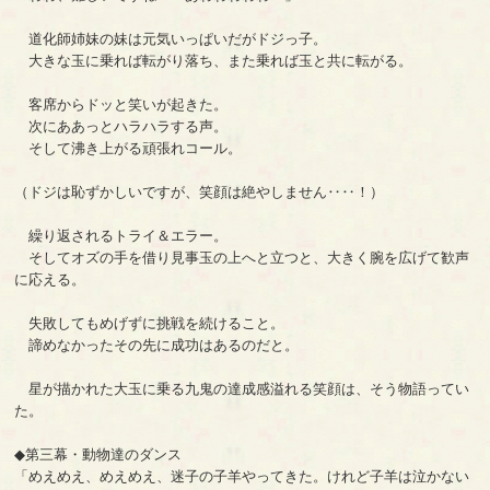
道化師姉妹の妹は元気いっぱいだがドジっ子。
大きな玉に乗れば転がり落ち、また乗れば玉と共に転がる。
客席からドッと笑いが起きた。
次にああっとハラハラする声。
そして沸き上がる頑張れコール。
（ドジは恥ずかしいですが、笑顔は絶やしません‥‥！）
繰り返されるトライ＆エラー。
そしてオズの手を借り見事玉の上へと立つと、大きく腕を広げて歓声
に応える。
失敗してもめげずに挑戦を続けること。
諦めなかったその先に成功はあるのだと。
星が描かれた大玉に乗る九鬼の達成感溢れる笑顔は、そう物語ってい
た。
◆第三幕・動物達のダンス
「めえめえ、めえめえ、迷子の子羊やってきた。けれど子羊は泣かない