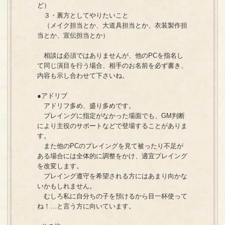
ど）
３・裏方としてやりたいこと
（メイク担当とか、大道具担当とか、衣装製作担
当とか、宣伝担当とか）
相談は必須ではありませんが、他のPCを指名し
て同じ演目を行う場合、相手のお名前を必ず書き、
内容も示し合わせて下さいね。
●アドリブ
アドリフ多め、盛り多めです。
プレイングに指定がなかった場面でも、GM判断
により主役のサポートなどで登場することがありま
す。
また他のPCのプレイングを見て被ったり不足が
ある場合には全体的に調整をかけ、適宜プレイング
を改変します。
プレイング遵守を希望される方にはあまり向かな
いかもしれません。
むしろ私に自分ちの子を預けるから目一杯使って
ね！…と言う方に向いています。