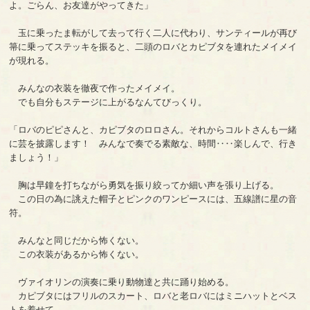
よ。ごらん、お友達がやってきた」
玉に乗ったま転がして去って行く二人に代わり、サンティールが再び
箒に乗ってステッキを振ると、二頭のロバとカピブタを連れたメイメイ
が現れる。
みんなの衣装を徹夜で作ったメイメイ。
でも自分もステージに上がるなんてびっくり。
「ロバのピピさんと、カピブタのロロさん。それからコルトさんも一緒
に芸を披露します！ みんなで奏でる素敵な、時間‥‥楽しんで、行き
ましょう！」
胸は早鐘を打ちながら勇気を振り絞ってか細い声を張り上げる。
この日の為に誂えた帽子とピンクのワンピースには、五線譜に星の音
符。
みんなと同じだから怖くない。
この衣装があるから怖くない。
ヴァイオリンの演奏に乗り動物達と共に踊り始める。
カピブタにはフリルのスカート、ロバと老ロバにはミニハットとベス
トを着せて。