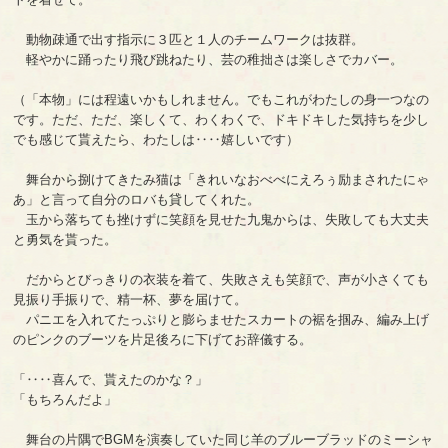
動物疎通で出す指示に３匹と１人のチームワークは抜群。
軽やかに踊ったり飛び跳ねたり、芸の稚拙さは楽しさでカバー。
（「本物」には程遠いかもしれません。でもこれがわたしの身一つなの
です。ただ、ただ、楽しくて、わくわくで、ドキドキした気持ちを少し
でも感じて貰えたら、わたしは‥‥嬉しいです）
舞台から捌けてきたみ猫は「きれいなおべべにえろぅ励まされたにゃ
あ」と言って自分のロバも貸してくれた。
玉から落ちても挫けずに笑顔を見せた九鬼からは、失敗しても大丈夫
と勇気を貰った。
だからとびっきりの衣装を着て、失敗さえも笑顔で、声が小さくても
見振り手振りで、精一杯、夢を届けて。
パニエを入れてたっぷりと膨らませたスカートの裾を掴み、編み上げ
のピンクのブーツを片足後ろに下げてお辞儀する。
「‥‥喜んで、貰えたのかな？」
「もちろんだよ」
舞台の片隅でBGMを演奏していた同じ羊のブルーブラッドのミーシャ