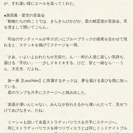
が、すれ違い様にエールを送ってくれた。
●第四幕・星空の音楽会
「動物たちの向こうでは、きらきらぴかぴか、星の精霊達が音楽会。耳
を澄まして聞いてごらん」
司会のサンティールが半ズボンにブルーブラックの燕尾を合わせて現
れると、ステッキを掲げてステージを一周。
「さあ、いよいよおれたちが主役だ。ん‥‥村の人達に楽しい気持ち、
届ける「手伝い」‥‥少しドキドキする、けど、皆と一緒なら‥‥う
ん、大丈夫、だよね」
旅一座【Leuchten】に所属するチックは、夢を届ける喜びを既に知っ
ている。
星のランプを片手にステージへと踏み出した。
「楽器が凄いんじゃない。みんなが合わさるから凄いんだって、見せつ
けてあげなきゃ。だね」
ミーシャも頷いて名器ストラディバリウスを片手にステージへ。
同じストラディバリウスを持つリヴィエラとは同じミッドナイトブル