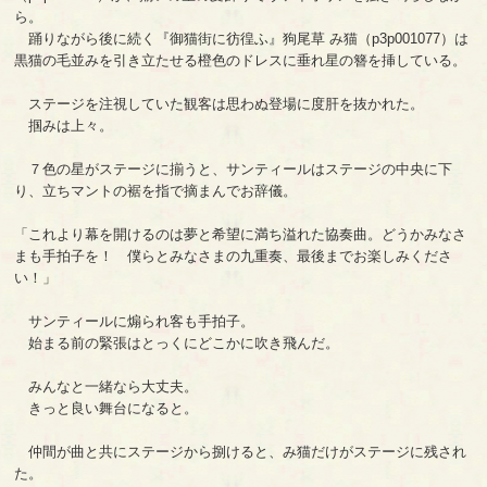
ら。
踊りながら後に続く『御猫街に彷徨ふ』狗尾草 み猫（p3p001077）は
黒猫の毛並みを引き立たせる橙色のドレスに垂れ星の簪を挿している。
ステージを注視していた観客は思わぬ登場に度肝を抜かれた。
掴みは上々。
７色の星がステージに揃うと、サンティールはステージの中央に下
り、立ちマントの裾を指で摘まんでお辞儀。
「これより幕を開けるのは夢と希望に満ち溢れた協奏曲。どうかみなさ
まも手拍子を！ 僕らとみなさまの九重奏、最後までお楽しみくださ
い！」
サンティールに煽られ客も手拍子。
始まる前の緊張はとっくにどこかに吹き飛んだ。
みんなと一緒なら大丈夫。
きっと良い舞台になると。
仲間が曲と共にステージから捌けると、み猫だけがステージに残され
た。