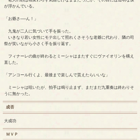
が浮かんでいる。
「お爺さ──ん！」
九鬼が二人に気づいて手を振った。
いきなり若い女性にモテ出して照れくさそうな老爺に代わり、隣の司
祭が笑いながら小さく手を振り返す。
フィナーレの曲が終わるとミーシャはまたすぐにヴァイオリンを構え
直した。
「アンコール行くよ、最後まで楽しんで貰えたらいいな」
ミーシャは呟いたが、拍手は鳴り止まず、まだまだ九重奏は終わりそ
うに無かった。
成否
大成功
ＭＶＰ