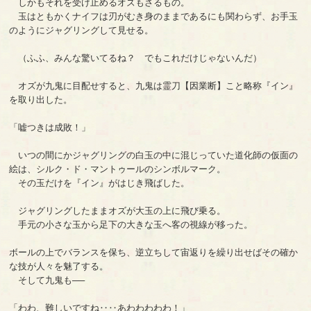
しかもそれを受け止めるオズもさるもの。
玉はともかくナイフは刃がむき身のままであるにも関わらず、お手玉
のようにジャグリングして見せる。
（ふふ、みんな驚いてるね？ でもこれだけじゃないんだ）
オズが九鬼に目配せすると、九鬼は霊刀【因業断】こと略称『イン』
を取り出した。
「嘘つきは成敗！」
いつの間にかジャグリングの白玉の中に混じっていた道化師の仮面の
絵は、シルク・ド・マントゥールのシンボルマーク。
その玉だけを『イン』がはじき飛ばした。
ジャグリングしたままオズが大玉の上に飛び乗る。
手元の小さな玉から足下の大きな玉へ客の視線が移った。
ボールの上でバランスを保ち、逆立ちして宙返りを繰り出せばその確か
な技が人々を魅了する。
そして九鬼も──
「わわ、難しいですね‥‥あわわわわわ！」