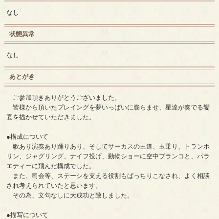
なし
状態異常
なし
あとがき
ご参加頂きありがとうございました。
皆様から頂いたプレイングを夢いっぱいに膨らませ、星達が奏でる饗
宴を描かせていただきました。
●構成について
歌あり演奏あり踊りあり、そしてサーカスの王道、玉乗り、トランポ
リン、ジャグリング、ナイフ投げ、動物ショーに空中ブランコと、パラ
エティーに飛んだ構成でした。
また、司会等、ステーシを支える役割もばっちりこなされ、よく相談
され考えられていたと思います。
その為、文句なしに大成功と致しました。
●描写について