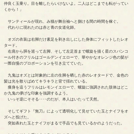
仲良く玉乗り。目を離したらいけないよ。二人はどこまでも転がってい
くから！」
サンティールが現れ、み猫が舞台袖へと捌ける間の時間を稼ぐ。
代わりに現れたのは赤と青の女道化師。
オズの衣装は右脚だけ素足を剥き出しにした身体にフィットしたレオ
タード。
右肩から胴を巡って左脚、そして左足首まで螺旋を描く星のスバンコ
ール付きのフリルはゴールデンイエローで、華やかなオレンジ色の髪が
一際自慢のプロポーションを引き立てていた。
九鬼はオズとは対象的に左の生脚を晒した赤のレオタードで、金色の
髪は光を散りばめてキラキラと背で揺れている。
痩身を這うフリルはレモンイエローで、螺旋に強調された肢体はどこ
か九鬼の儚げな印象を強調するよう。
いっそ逆にそそる‥‥のだが、本人はいたって天然。
そしてギフト『無刀』によって透明化して見せていた玉とナイフをオ
ズへと投げた。
突如表れた玉とナイフがまるで手品でも見ているかのようだった。