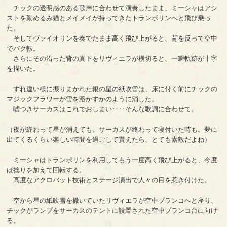
チックの透明感のある歌声に合わせて演奏したまま、ミーシャはアシ
ストを勤めるみ猫とメイメイが持ってきたトランポリンへと飛び乗っ
た。
そしてヴァイオリンを奏でたまま高く飛び上がると、背を反って空中
でバク転。
さらにその沿った背の真下をリヴィエラが横切ると、一瞬軌跡が十字
を描いた。
すれ違い様に振りまかれた銀の星の紙吹雪は、床に付く前にチックの
マジックフラワーが雪を溶かすかのように消した。
嘘つきサーカスはこれでおしまい‥‥そんな歌詞に合わせて。
（夜が終わって星が消えても。サーカスが終わって寝付いた時も。夢に
出てくるくらい楽しい時間を過ごして貰えたら、とても素敵だよね）
ミーシャはトランポリンを利用してもう一度高く飛び上がると、今度
は捻りを加えて回転する。
高度なアクロバット技術とステージ演出で人々の目を惹き付けた。
空から星の紙吹雪を撒いていたリヴィエラが空中ブランコへと座り、
チックがランプをサーカスのテントに設置された空中ブランコ台に向け
る。