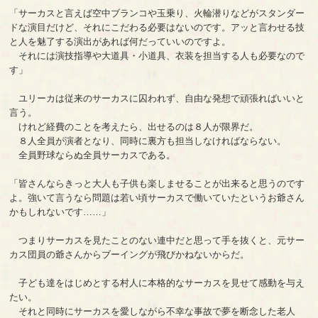
「サーカスと言えば空中ブランコや玉乗り、火輪潜りなどがスタンダー
ドな演目だけど、それにこだわる必要はないのです。アッと言わせる技
と人を魅了する演出があれば何だっていいのですよ。
それには演技指導や大道具・小道具、衣装を担当する人も必要なので
す」
ユリーカは従来のサーカスに囚われず、自由な発想で頑張ればいいと
言う。
けれど経費のことを考えたら、出せるのは８人が限界だ。
８人全員が演者となり、同時に裏方も担当しなければならない。
全員野球ならぬ全員サーカスである。
「皆さんならきっと大人も子供も楽しませることが出来ると思うのです
よ。強いて言うなら問題は若い頃サーカスで働いていたというお爺さん
かもしれないです……」
つまりサーカスを見たことのない連中だと思って手を抜くと、元サー
カス団員の爺さんからブーイングが飛びかねないからだ。
子ども達をはじめとする村人に本格的なサーカスを見せて感動を与え
たい。
それと同時にサーカスを愛しながら不幸な事故で夢を断念した老人