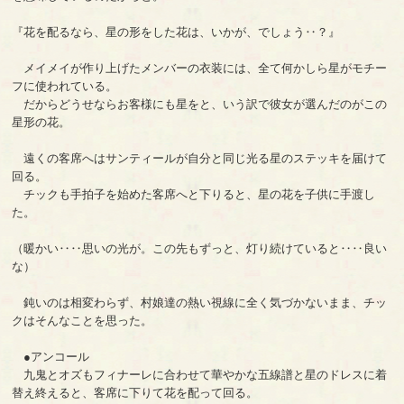
『花を配るなら、星の形をした花は、いかが、でしょう‥？』
メイメイが作り上げたメンバーの衣装には、全て何かしら星がモチー
フに使われている。
だからどうせならお客様にも星をと、いう訳で彼女が選んだのがこの
星形の花。
遠くの客席へはサンティールが自分と同じ光る星のステッキを届けて
回る。
チックも手拍子を始めた客席へと下りると、星の花を子供に手渡し
た。
（暖かい‥‥思いの光が。この先もずっと、灯り続けていると‥‥良い
な）
鈍いのは相変わらず、村娘達の熱い視線に全く気づかないまま、チッ
クはそんなことを思った。
●アンコール
九鬼とオズもフィナーレに合わせて華やかな五線譜と星のドレスに着
替え終えると、客席に下りて花を配って回る。