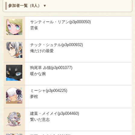
参加者一覧（8人）
サンティール・リアン(p3p000050)
雲雀
チック・シュテル(p3p000932)
俺だけの最愛
狗尾草 み猫(p3p001077)
暖かな腕
ミーシャ(p3p004225)
夢棺
建葉・メイメイ(p3p004460)
繋いだ意志