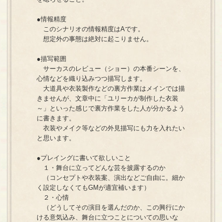
●情報精度
このシナリオの情報精度はAです。
想定外の事態は絶対に起こりません。
●描写範囲
サーカスのレビュー（ショー）の本番シーンを、
心情などを織り込みつつ描写します。
大道具や衣装製作などの裏方作業はメインでは描
きませんが、文章中に「ユリーカが制作した衣装
～」といった感じで裏方作業をした人が分かるよう
に書きます。
衣装やメイク等などの外見描写にも力を入れたい
と思います。
●プレイングに書いて欲しいこと
１・舞台に立ってどんな芸を披露するのか
（コンセプトや衣装案、演出などご自由に。細か
く設定しなくてもGMが適宜補います）
２・心情
（どうしてその演目を選んだのか、この興行にか
ける意気込み、舞台に立つことについての思いな