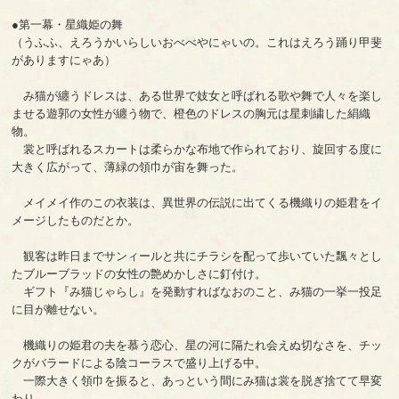
●第一幕・星織姫の舞
（うふふ、えろうかいらしいおべべやにゃいの。これはえろう踊り甲斐
がありますにゃあ）
み猫が纏うドレスは、ある世界で妓女と呼ばれる歌や舞で人々を楽し
ませる遊郭の女性が纏う物で、橙色のドレスの胸元は星刺繍した絹織
物。
裳と呼ばれるスカートは柔らかな布地で作られており、旋回する度に
大きく広がって、薄緑の領巾が宙を舞った。
メイメイ作のこの衣装は、異世界の伝説に出てくる機織りの姫君をイ
メージしたものだとか。
観客は昨日までサンィールと共にチラシを配って歩いていた飄々とし
たブルーブラッドの女性の艶めかしさに釘付け。
ギフト『み猫じゃらし』を発動すればなおのこと、み猫の一挙一投足
に目が離せない。
機織りの姫君の夫を慕う恋心、星の河に隔たれ会えぬ切なさを、チッ
クがバラードによる陰コーラスで盛り上げる中。
一際大きく領巾を振ると、あっという間にみ猫は裳を脱ぎ捨てて早変
わり。