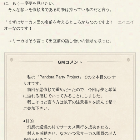
に、もう一度夢を見せたい。
そんな願いを依頼者である司祭は持っているのだと言う。
「まずはサーカス団の名前を考えるところからなのですよ！ エイエイ
オーなのです！」
ユリーカはそう言って出立前の話し合いの音頭を取った。
GMコメント
私の『Pandora Party Project』での２本目のシナ
リオです。
前回が悪依頼で重めだったので、今回は夢と希望
に溢れる感じでいってみることにしました。
我こそはと言う方は以下の注意書きを読んで是非
ご参加下さい。
●目的
幻想の辺境の村でサーカス興行を成功させる。
村人を感動させ、なおかつ元サーカス団員の老人
を唸らせること。