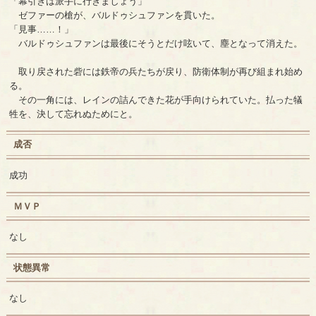
「幕引きは派手に行きましょう」
ゼファーの槍が、バルドゥシュファンを貫いた。
「見事……！」
バルドゥシュファンは最後にそうとだけ呟いて、塵となって消えた。
取り戻された砦には鉄帝の兵たちが戻り、防衛体制が再び組まれ始め
る。
その一角には、レインの詰んできた花が手向けられていた。払った犠
牲を、決して忘れぬためにと。
成否
成功
ＭＶＰ
なし
状態異常
なし