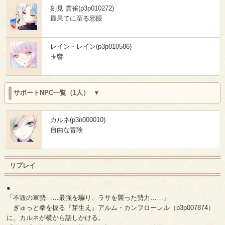
刻見 雲雀(p3p010272)
最果てに至る邪眼
レイン・レイン(p3p010586)
玉響
サポートNPC一覧（1人）
カルネ(p3n000010)
自由な冒険
リプレイ
●
「不毀の軍勢……最強を騙り、ラサを襲った勢力……」
ぎゅっと拳を握る『芽生え』アルム・カンフローレル（p3p007874）
に、カルネが横から話しかける。