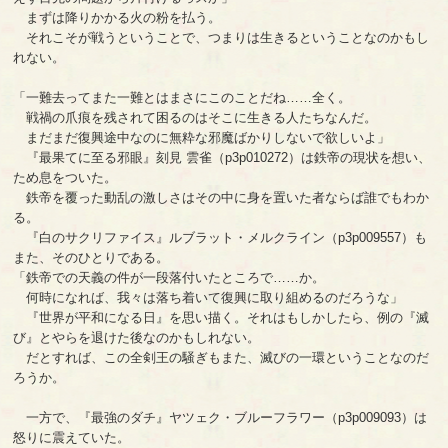
まずは降りかかる火の粉を払う。
それこそが戦うということで、つまりは生きるということなのかもし
れない。
「一難去ってまた一難とはまさにこのことだね……全く。
戦禍の爪痕を残されて困るのはそこに生きる人たちなんだ。
まだまだ復興途中なのに無粋な邪魔ばかりしないで欲しいよ」
『最果てに至る邪眼』刻見 雲雀（p3p010272）は鉄帝の現状を想い、
ため息をついた。
鉄帝を覆った動乱の激しさはその中に身を置いた者ならば誰でもわか
る。
『白のサクリファイス』ルブラット・メルクライン（p3p009557）も
また、そのひとりである。
「鉄帝での天義の件が一段落付いたところで……か。
何時になれば、我々は落ち着いて復興に取り組めるのだろうな」
『世界が平和になる日』を思い描く。それはもしかしたら、例の『滅
び』とやらを退けた後なのかもしれない。
だとすれば、この全剣王の騒ぎもまた、滅びの一環ということなのだ
ろうか。
一方で、『最強のダチ』ヤツェク・ブルーフラワー（p3p009093）は
怒りに震えていた。