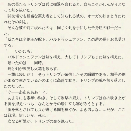
砦の長たるトリンプは兵に撤退を命じると、自らこそがしんがりとな
って剣を抜いた。
闘技場でも相当な実力者として知られる彼の、オーガの如きとうたわ
れたその剣を。
そんな彼の前に現れたのは、同じく剣を手にした全身鎧の戦士だっ
た。
「我こそは全剣王が配下、バルドゥシュファン。この砦の長とお見受け
する」
「……いかにも」
バルドゥシュファンは剣を構え、大してトリンプもまた剣を構えた。
動いたのは――同時。
剣と剣が激突し火花を散らす。
一撃は凌いだ！ そうトリンプが確信したその瞬間である。相手の剣
がまるで生きているかのように高速で動き、トリンプの腕を切り落とし
たのだった。
「ぐ――あああああ！？」
あまりにも素早い動き。そして攻撃の威力。トリンプは血の吹き上が
る腕を抑えつつも、なんとかその場に立ち塞がろうとする。
「腕を落とされても兵が逃げる間を稼ぐか。よき男よな……だが、ここ
は戦場。惜しいが、死ね」
次なる斬撃が、トリンプの命を絶った。