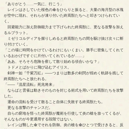
「ありがとう……一気に、行こう」
レインはさしていた桜色の傘をひらりと振ると、大量の海月型の水塊
が空中に現れ、それらが凍り付いた終焉獣たちへと叩きつけられてい
く。
回避能力に加え防御能力まで下げられた終焉獣に、更なる攻撃を加え
るルブラット。
ミゼリコルディアを握りしめると終焉獣たちの間を駆け抜け次々に斬
り付けていく。
「この場に時間をかけているわけにもいくまい。勝手に密集してくれて
いるおかげですぐに片付いてくれているが……」
「ああ、そろそろ危険を察して散り始める頃合いかな？」
トドメとばかりに飛び込むアイリス。
剣禅一如『千紫万紅』――つまりは数多の剣閃が煌めく軌跡を残して
終焉獣たちへと放たれる。
「――『流星流転』死兆将来」
ならばと雲雀は動きそのものを封じる術式を用いて終焉獣たちを攻撃
した。
運命の流転を受けて散ること自体に失敗する終焉獣たち。
更なる攻撃のチャンスだ。
自らの窮地を悟った終焉獣が魔術を行使して炎の槍を放ってくるが、
そんなものが今更通用する段階ではない。
レインは翳した傘でそれを防御。炎の槍を傘ひとつで受けきると、反