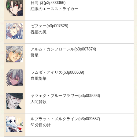
日向 葵(p3p000366)
紅眼のエースストライカー
ゼファー(p3p007625)
祝福の風
アルム・カンフローレル(p3p007874)
誓星
ラムダ・アイリス(p3p008609)
血風旋華
ヤツェク・ブルーフラワー(p3p009093)
人間賛歌
ルブラット・メルクライン(p3p009557)
61分目の針