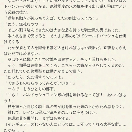
なにやら述べようとしているバルドゥシュファンめがけ、葵のフロス
トバンカーが襲いかかる。絶対零度の氷の杭を作り出し蹴り飛ばすとい
う必殺の技だ。
「瞬剣も動きが鈍っちまえば、ただの剣士っスよね！」
「ぬう、無礼なやつ！」
そこへ割り込んできたのは大きな盾を持った騎士風の男であった。
氷の杭を盾で受けると、そのまま葵めがけてシールドバッシュを仕掛
けてくる。
たかが盾とて人を隠せるほど大きければもはや鈍器だ。直撃をくらえ
ばただでは済まない。
葵は後ろに飛ぶことで攻撃を回避すると、チッと舌打ちをした。
そう、相手は連携をしてくる。こちらへの嫌がらせをしてくるのだ。
ただ群れていた終焉獣とは動きがまるで違う。
「だったら、先に潰すまでっスよ」
「できるものならやってみるがいいさ！」
一方で、もうひとりの部下。
「こら！ バルドゥシュファン殿の側を離れるなってば！ あいつはも
う！」
杖を握った同じく騎士風の男が顔を覆った鎧の下からため息をつく。
対して、レインは畳んだ傘を剣のように突きつけた。
保護結界を展開し、まずは砦を守る。
（イレギュラーズじゃない人にとっては……守ってくれる大事な所……
だから……。