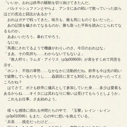
「いいか。おれは鉄帝の騒動を切り抜けてきたんだ。
バルドゥシュファンとやらよ、アンタにあの戦いで散っていった奴ら
ほどの意志と闘志があるか？
おれはガチで戦ってきた。味方も、敵も死にものぐるいだった」
あの記憶を穢されてなるものか。勝ち取った平和を踏みにじられてな
るものか。
ああいいだろう。暴れてやろう。
なにせ。
「馬鹿にされてるようで機嫌がわりぃのさ。今日のおれはな」
「まあ、その気持ち……わからないでもないよ」
『咎人狩り』ラムダ・アイリス（p3p008609）が肩をすくめて同意を
示す。
「ホント、不毀の軍勢……なかなかに活動的だね。鉄帝も今は先の戦い
で疲弊しているだろうし……贔屓目に見ても対応しきれなかったってと
ころかね？
はてさて、ボクも鉄帝に傭兵として参加していた身……多少は愛着も
あるからね……オイタには其れなりに報いは受けてもらうとしようか」
これもお仕事。さあ始めよう。
様々な感情に揺れる仲間たちの中で、『玉響』レイン・レイン
（p3p010586）もまた、心の中に想いを抱えている。
「兵長……残念だったけど……