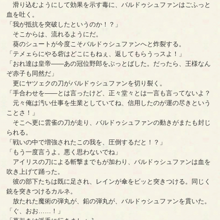
滑り込むようにして効果を示す毒に、バルドゥシュファンはごふっと
血を吐く。
「我が抵抗を突破したというのか！？」
そこからは、流れるようにだ。
葵のシュートが今度こそバルドゥシュファンへと炸裂する。
「テメェらにやる砦はどこにもねぇ、返してもらうっスよ！」
「おれ達は皇帝――あの冠位野郎をぶっとばした。だったら、王様なん
ぞ赤子も同然だ」
更にヤツェクの刀がバルドゥシュファンを切り裂く。
「手合わせを――とは言ったけど、正々堂々とは一言も言ってないよ？
元々俺は汚い仕事を生業としていてね、信用したのが運の尽きという
ことさ！」
そこへ更に雲雀の刀が走り、バルドゥシュファンの動きがまたも封じ
られる。
「戦いの中で増強されたこの我を、圧倒するだと！？」
「もう一度言うよ。悪く思わないでね」
アイリスの刀による斬撃までもが加わり、バルドゥシュファンは血を
吹き上げて踊った。
彼の部下たちは既に足され、レインが傘をビッと突きつける。同じく
銃を突きつけるカルネ。
放たれた魔術の弾丸が、鉛の弾丸が、バルドゥシュファンを貫いた。
「ぐ、おお……！」