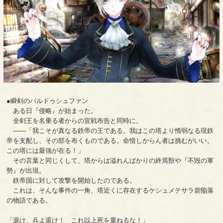
●瞬剣のバルドゥシュファン
ある日『侵略』が始まった。
全剣王を名乗る者からの宣戦布告と同時に。
――「我こそが真なる鉄帝の王である。我はこの塔より惰弱なる現鉄
帝を支配し、その部を布くものである。命惜しからん者は挑むがいい。
この塔には最強が在る！」
その言葉と同じくして、塔からは溢れんばかりの終焉獣や『不毀の軍
勢』が出現。
鉄帝国に対して攻撃を開始したのである。
これは、そんな事件の一角、塔近くに存在するケシュメテサラ砦陥落
の物語である。
「退け、兵よ退け！ これ以上死を重ねるな！」