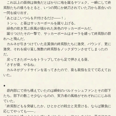
これ以上の面倒は御免だとばかりに地を蹴るヤツェク。一瞬にして終
焉獣たちの後ろをとると、いつの間にか納刀されていた刀から居合いの
一閃を繰り出す。
「あとはこいつらを片付けるだけ――！」
トンっ、と葵はサッカーボールを蹴り上げる。
緑色の吹き荒ぶ疾風が描かれた灰色のサッカーボールだ。
蹴りつけたその一撃で、サッカーボールはオーラを纏って終焉獣の群
れへと飛んだ。
カルネが引きつけていた左翼側の終焉獣たちに激突、バウンド、更に
激突。それを繰り返し無数の終焉獣をノックダウンさせてしまったの
だ。
戻ってきたボールをトラップしてから足で押さえる葵。
「さすが葵、やるね」
カルネがグッドサインを送ってきたので、葵も親指を立てて応えてお
いた。
●
砦内部にて待ち構えていたのは瞬剣のバルドゥシュファンとその部下
たち。部下の数こそ少ないものの、実力者の風格がそれぞれににじみ出
ていた。
「終焉獣どもを突破したか。ひとかどの戦士と見受ける。ならば勝負に
応じてやっても――」