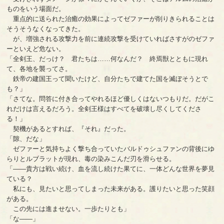
ものをいう場面だ。
重点的に送られた治癒の効果によってゼファーが削りきられることは
そうそうなくなってきた。
が、増強される攻撃力を前に連続攻撃を受けていればさすがのゼファ
ーといえど危ない。
「全剣王、だっけ？ 君たちは……何なんだ？ 終焉獣とともに現れ
て、各地を襲ってさ。
鉄帝の建国王って聞いたけど、自分たちで建てた国を滅ぼそうとで
も？」
「さてな。問答に付き合ってやれるほど優しくはないつもりだ。だがこ
れだけは言えるだろう。全剣王様はすべてを破壊し尽くしてくださ
る！」
契機があるとすれば、『それ』だった。
「隙、だな」
ゼファーと気持ちよく撃ち合っていたバルドゥシュファンの背後にゆ
らりとルブラットが現れ、毒の染みこんだ刃を滑らせる。
「――貴方は戦い続け、血を流し続けた果てに、一体どんな世界を夢見
ている？
私にも、見たいと思ってしまった未来がある。護りたいと思った笑顔
がある。
この先には進ませない。一歩たりとも」
「な――」