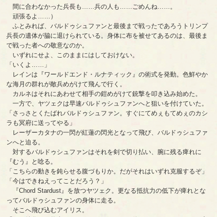
間に合わなかった兵長も……兵の人も……ごめんね……。
頑張るよ……）
ふとみれば、バルドゥシュファンと最後まで戦ったであろうトリンプ
兵長の遺体が脇に退けられている。身体に布を被せてあるのは、最後ま
で戦った者への敬意なのか。
いずれにせよ、このままにはしておけない。
「いくよ……」
レインは『ワールドエンド・ルナティック』の術式を発動。色鮮やか
な海月の群れが敵兵めがけて飛んで行く。
カルネはそれにあわせて相手の鎧めがけて銃撃を叩き込み始めた。
一方で、ヤツェクは早速バルドゥシュファンへと狙いを付けていた。
「さっさとくたばれバルドゥシュファン。すぐにてめぇもてめぇのカシ
ラも冥府に送ってやる」
レーザーカタナの一閃が紅蓮の閃光となって飛び、バルドゥシュファ
ンへと迫る。
対するバルドゥシュファンはそれを剣で切り払い、腕に残る痺れに
『むう』と唸る。
「こちらの動きを鈍らせる腹づもりか。だがそれはいずれ克服するぞ」
「今はできねえってことだろう？」
『Chord Stardust』を放つヤツェク。更なる抵抗力の低下が痺れとな
ってバルドゥシュファンの身体に走る。
そこへ飛び込むアイリス。