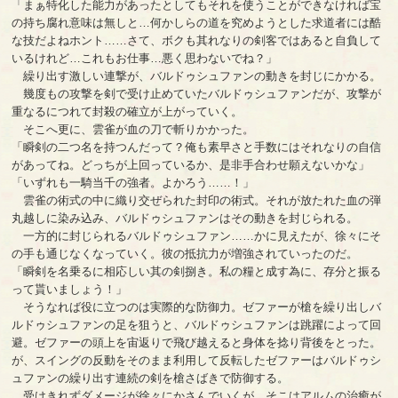
「まぁ特化した能力があったとしてもそれを使うことができなければ宝
の持ち腐れ意味は無しと…何かしらの道を究めようとした求道者には酷
な技だよねホント……さて、ボクも其れなりの剣客ではあると自負して
いるけれど…これもお仕事…悪く思わないでね？」
繰り出す激しい連撃が、バルドゥシュファンの動きを封じにかかる。
幾度もの攻撃を剣で受け止めていたバルドゥシュファンだが、攻撃が
重なるにつれて封殺の確立が上がっていく。
そこへ更に、雲雀が血の刀で斬りかかった。
「瞬剣の二つ名を持つんだって？俺も素早さと手数にはそれなりの自信
があってね。どっちが上回っているか、是非手合わせ願えないかな」
「いずれも一騎当千の強者。よかろう……！」
雲雀の術式の中に織り交ぜられた封印の術式。それが放たれた血の弾
丸越しに染み込み、バルドゥシュファンはその動きを封じられる。
一方的に封じられるバルドゥシュファン……かに見えたが、徐々にそ
の手も通じなくなっていく。彼の抵抗力が増強されていったのだ。
「瞬剣を名乗るに相応しい其の剣捌き。私の糧と成す為に、存分と振る
って貰いましょう！」
そうなれば役に立つのは実際的な防御力。ゼファーが槍を繰り出しバ
ルドゥシュファンの足を狙うと、バルドゥシュファンは跳躍によって回
避。ゼファーの頭上を宙返りで飛び越えると身体を捻り背後をとった。
が、スイングの反動をそのまま利用して反転したゼファーはバルドゥシ
ュファンの繰り出す連続の剣を槍さばきで防御する。
受けきれずダメージが徐々にかさんでいくが、そこはアルムの治癒が