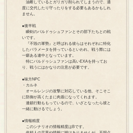
油断しているとガリガリ削られてしまうので、適
度に交代したり守ったりをする必要もあるかもしれ
ません。
●後半戦
瞬剣のバルドゥシュファンとその部下たちとの戦
いです。
『不毀の軍勢』と呼ばれる彼らはそれぞれに特化
したパラメータを持っているといわれ、戦う際には
一癖ある連中となっています。
特にバルドゥシュファンは高いEXAを持ってお
り、戦うにはかなりの注意が必要です。
●味方NPC
・カルネ
オールレンジの攻撃に対応している他、そこそこ
に防御が高くたまに肉盾になってくれます。
連鎖行動ももっているので、いざとなったら彼と
一緒に動けるでしょう。
●情報精度
このシナリオの情報精度はBです。
依頼人の言葉や情報に嘘はありませんが、不明点