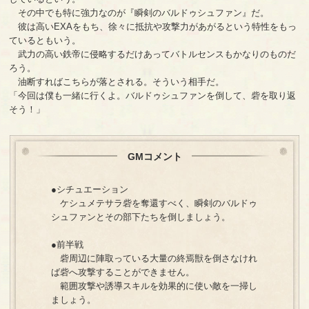
その中でも特に強力なのが『瞬剣のバルドゥシュファン』だ。
彼は高いEXAをもち、徐々に抵抗や攻撃力があがるという特性をもっ
ているともいう。
武力の高い鉄帝に侵略するだけあってバトルセンスもかなりのものだ
ろう。
油断すればこちらが落とされる。そういう相手だ。
「今回は僕も一緒に行くよ。バルドゥシュファンを倒して、砦を取り返
そう！」
GMコメント
●シチュエーション
ケシュメテサラ砦を奪還すべく、瞬剣のバルドゥ
シュファンとその部下たちを倒しましょう。
●前半戦
砦周辺に陣取っている大量の終焉獣を倒さなけれ
ば砦へ攻撃することができません。
範囲攻撃や誘導スキルを効果的に使い敵を一掃し
ましょう。