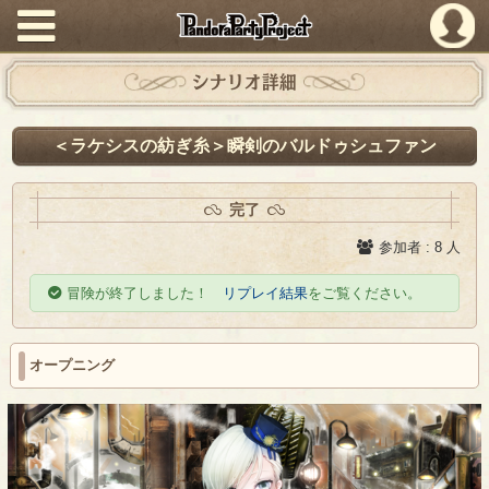
PandoraPartyProject
シナリオ詳細
＜ラケシスの紡ぎ糸＞瞬剣のバルドゥシュファン
完了
参加者 : 8 人
冒険が終了しました！
リプレイ結果
をご覧ください。
オープニング