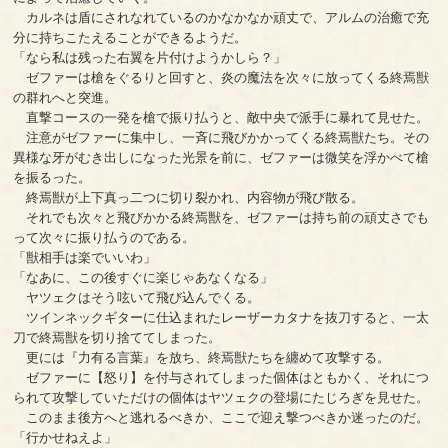
カルネは盾にされなれているのかなかなか頑丈で、アルムの治癒で充
分に持ちこたえることができるようだ。
「なら私は残った右翼を片付けようかしら？」
ゼファーは槍をぐるりと回すと、炎の魔法を次々に放ってくる終焉獣
の群れへと突進。
直撃コースの一発を槍で振り払うと、敵中央で派手に暴れて見せた。
注意がゼファーに集中し、一斉に飛びかかってくる終焉獣たち。その
異様な牙がむき出しになった光景を前に、ゼファーは微笑を浮かべて槍
を振るった。
終焉獣が上下真っ二つに切り裂かれ、内容物が飛び散る。
それでも次々と飛びかかる終焉獣を、ゼファーは持ち前の頑丈さでも
って次々に振り払うのである。
「獣相手は楽でいいわ」
「なあに、この後すぐに楽じゃあなくなる」
ヤツェクはそう呟いて飛び込んでくる。
ツインネックギターに仕込まれたレーザーカタナを抜刀すると、一太
刀で終焉獣を切り捨ててしまった。
更には『力有る言葉』を放ち、終焉獣たちを纏めて攻撃する。
ゼファーに【怒り】を付与されてしまった個体はともかく、それにつ
られて攻撃していただけの個体はヤツェクの登場にたじろぎを見せた。
このまま後方へと逃れるべきか、ここで迎え撃つべきか迷ったのだ。
「行かせねえよ」