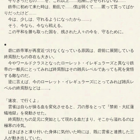
守りきったもの……を、これ以上……危険にさせられないね……
鉄帝に初めて来た時は、動乱で……僕は弱くて……匿って貰ってばか
りだったけど……
今は、少しは、守れるようになったから……」
そう、今なら。今なら戦える。
この平和を勝ち取った国を、残された人々の今を、守るために。
●
砦に鉄帝軍が再度近づけなくなっている原因は、砦前に展開している
終焉獣たちの存在も大きい。
今やワールドクラスとなったローレット・イレギュラーズと異なり鉄
帝の一般兵にとってみれば終焉獣はその雑兵レベルであっても死を覚悟
する敵なのだ。
逆に言えば、今のローレット・イレギュラーズにとってみれば雑兵レ
ベルの終焉獣などは……。
「速攻、で行くよ」
雲雀は自らが操る血を変化させると、刀の形をとって『禁術・大紅蓮
蟻地獄』を発動させた。
終焉獣たちの足元に突如として現れる血だまり。そこから溢れるのは
極寒の冷気。
ぱきぱきと凍り付いた身体に気付いた時には、既に雲雀と連携した三
人が動き出していた。