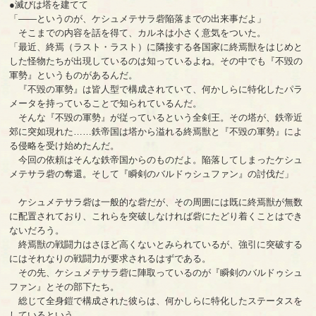
●滅びは塔を建てて
「――というのが、ケシュメテサラ砦陥落までの出来事だよ」
そこまでの内容を話を得て、カルネは小さく意気をついた。
「最近、終焉（ラスト・ラスト）に隣接する各国家に終焉獣をはじめと
した怪物たちが出現しているのは知っているよね。その中でも『不毀の
軍勢』というものがあるんだ。
『不毀の軍勢』は皆人型で構成されていて、何かしらに特化したパラ
メータを持っていることで知られているんだ。
そんな『不毀の軍勢』が従っているという全剣王。その塔が、鉄帝近
郊に突如現れた……鉄帝国は塔から溢れる終焉獣と『不毀の軍勢』によ
る侵略を受け始めたんだ。
今回の依頼はそんな鉄帝国からのものだよ。陥落してしまったケシュ
メテサラ砦の奪還。そして『瞬剣のバルドゥシュファン』の討伐だ」
ケシュメテサラ砦は一般的な砦だが、その周囲には既に終焉獣が無数
に配置されており、これらを突破しなければ砦にたどり着くことはでき
ないだろう。
終焉獣の戦闘力はさほど高くないとみられているが、強引に突破する
にはそれなりの戦闘力が要求されるはずである。
その先、ケシュメテサラ砦に陣取っているのが『瞬剣のバルドゥシュ
ファン』とその部下たち。
総じて全身鎧で構成された彼らは、何かしらに特化したステータスを
しているという。