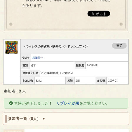
もあります。
完了
＜ラケシスの紡ぎ糸＞瞬剣のバルドゥシュファン
GM名
黒筆墨汁
種別
通常
難易度
NORMAL
冒険終了日時
2023年10月31日 22時05分
参加人数
8/8人
相談
6日
参加費
100RC
参加者 : 8 人
冒険が終了しました！
リプレイ結果
をご覧ください。
参加者一覧（8人）