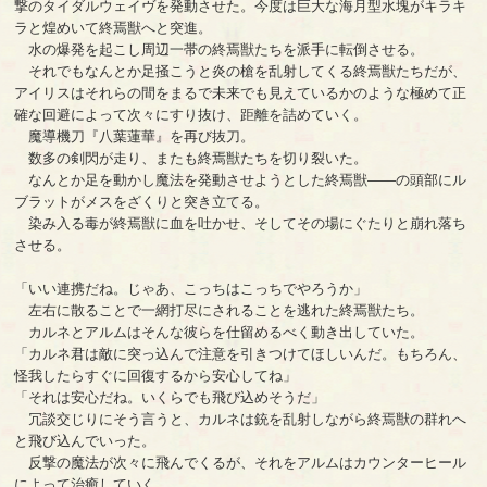
撃のタイダルウェイヴを発動させた。今度は巨大な海月型水塊がキラキ
ラと煌めいて終焉獣へと突進。
水の爆発を起こし周辺一帯の終焉獣たちを派手に転倒させる。
それでもなんとか足掻こうと炎の槍を乱射してくる終焉獣たちだが、
アイリスはそれらの間をまるで未来でも見えているかのような極めて正
確な回避によって次々にすり抜け、距離を詰めていく。
魔導機刀『八葉蓮華』を再び抜刀。
数多の剣閃が走り、またも終焉獣たちを切り裂いた。
なんとか足を動かし魔法を発動させようとした終焉獣――の頭部にル
ブラットがメスをざくりと突き立てる。
染み入る毒が終焉獣に血を吐かせ、そしてその場にぐたりと崩れ落ち
させる。
「いい連携だね。じゃあ、こっちはこっちでやろうか」
左右に散ることで一網打尽にされることを逃れた終焉獣たち。
カルネとアルムはそんな彼らを仕留めるべく動き出していた。
「カルネ君は敵に突っ込んで注意を引きつけてほしいんだ。もちろん、
怪我したらすぐに回復するから安心してね」
「それは安心だね。いくらでも飛び込めそうだ」
冗談交じりにそう言うと、カルネは銃を乱射しながら終焉獣の群れへ
と飛び込んでいった。
反撃の魔法が次々に飛んでくるが、それをアルムはカウンターヒール
によって治癒していく。