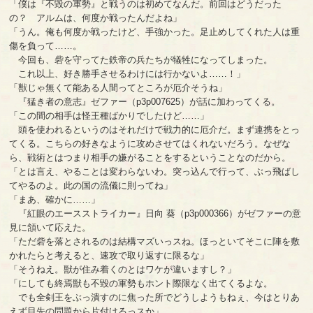
「僕は『不毀の軍勢』と戦うのは初めてなんだ。前回はどうだった
の？ アルムは、何度か戦ったんだよね」
「うん。俺も何度か戦ったけど、手強かった。足止めしてくれた人は重
傷を負って……。
今回も、砦を守ってた鉄帝の兵たちが犠牲になってしまった。
これ以上、好き勝手させるわけには行かないよ……！」
「獣じゃ無くて能ある人間ってところが厄介そうね」
『猛き者の意志』ゼファー（p3p007625）が話に加わってくる。
「この間の相手は怪王種ばかりでしたけど……」
頭を使われるというのはそれだけで戦力的に厄介だ。まず連携をとっ
てくる。こちらの好きなように攻めさせてはくれないだろう。なぜな
ら、戦術とはつまり相手の嫌がることをするということなのだから。
「とは言え、やることは変わらないわ。突っ込んで行って、ぶっ飛ばし
てやるのよ。此の国の流儀に則ってね」
「まあ、確かに……」
『紅眼のエースストライカー』日向 葵（p3p000366）がゼファーの意
見に頷いて応えた。
「ただ砦を落とされるのは結構マズいっスね。ほっといてそこに陣を敷
かれたらと考えると、速攻で取り返すに限るな」
「そうねえ。獣が住み着くのとはワケが違いますし？」
「にしても終焉獣も不毀の軍勢もホント際限なく出てくるよな。
でも全剣王をぶっ潰すのに焦った所でどうしようもねぇ、今はとりあ
えず目先の問題から片付けるっスか」