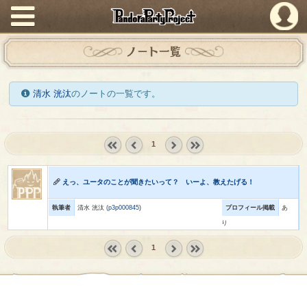
PandoraPartyProject
ノート一覧
清水 洸汰
のノートの一覧です。
1
« first
‹
next ›
last »
prev
えっ、ユータのことが聞きたいって？ いーよ、教えたげる！
執筆者
清水 洸汰 (
p3p000845
)
プロフィール掲載
あ
り
1
« first
‹
next ›
last »
prev