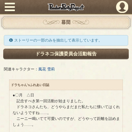
PandoraPartyProject
幕間
ストーリーの一部のみを抽出して表示しています。
ドラネコ保護委員会活動報告
関連キャラクター：
風花 雪莉
ドラちゃん'sふれあい日誌
●〇月 △日
記念すべき第一回活動が始まりました。
ドラネコさんたち、どうやらまだまだ私たちに懐いてはくれ
ないようですね……。
ニーニー鳴いてて可愛いのですが、どうやって距離を詰めま
しょう……。