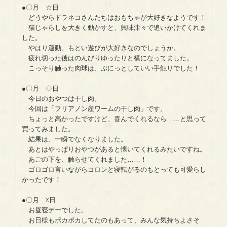
●〇月 ☆日
どうやらドラネコさんたちはおもちゃが大好きなようです！
猫じゃらしを大きく動かすと、興味津々で追いかけてくれま
した。
やはり運動、もとい遊びが大好きなのでしょうか。
疲れ切った後はのんびりゆったりと横になってました。
こっそり触った肉球は、ぷにっとしていい手触りでした！
●〇月 ◇日
今日のおやつは干し肉。
今回は「フリアノン産ワームの干し肉」です。
ちょっと高かったですけど、喜んでくれるなら……と思って
買ってみました。
結果は、一瞬でなくなりました。
あとはやっぱりおやつがあると懐いてくれるみたいですね。
あごの下を、触らせてくれました……！
ゴロゴロ言いながらコロンと寝転がるのもとっても可愛らし
かったです！
●〇月 ☓日
お昼寝デーでした。
お日様もポカポカしてたのもあって、みんな気持ちよさそ