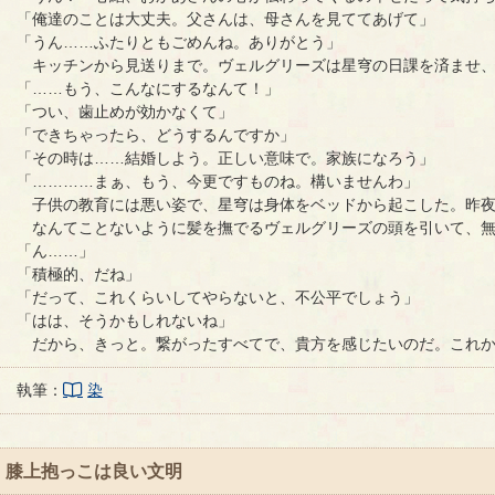
「俺達のことは大丈夫。父さんは、母さんを見ててあげて」
「うん……ふたりともごめんね。ありがとう」
キッチンから見送りまで。ヴェルグリーズは星穹の日課を済ませ、
「……もう、こんなにするなんて！」
「つい、歯止めが効かなくて」
「できちゃったら、どうするんですか」
「その時は……結婚しよう。正しい意味で。家族になろう」
「…………まぁ、もう、今更ですものね。構いませんわ」
子供の教育には悪い姿で、星穹は身体をベッドから起こした。昨夜
なんてことないように髪を撫でるヴェルグリーズの頭を引いて、無
「ん……」
「積極的、だね」
「だって、これくらいしてやらないと、不公平でしょう」
「はは、そうかもしれないね」
だから、きっと。繋がったすべてで、貴方を感じたいのだ。これか
執筆：
染
膝上抱っこは良い文明