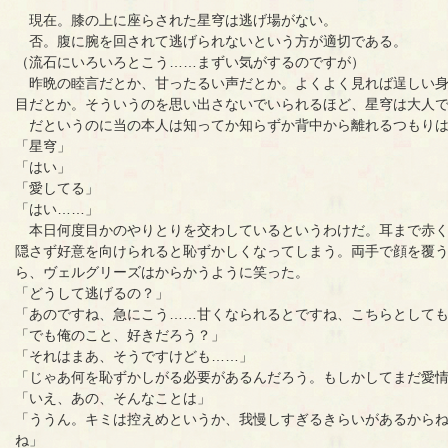
現在。膝の上に座らされた星穹は逃げ場がない。
否。腹に腕を回されて逃げられないという方が適切である。
（流石にいろいろとこう……まずい気がするのですが）
昨晩の睦言だとか、甘ったるい声だとか。よくよく見れば逞しい身
目だとか。そういうのを思い出さないでいられるほど、星穹は大人
だというのに当の本人は知ってか知らずか背中から離れるつもりは
「星穹」
「はい」
「愛してる」
「はい……」
本日何度目かのやりとりを交わしているというわけだ。耳まで赤く
隠さず好意を向けられると恥ずかしくなってしまう。両手で顔を覆
ら、ヴェルグリーズはからかうように笑った。
「どうして逃げるの？」
「あのですね、急にこう……甘くなられるとですね、こちらとして
「でも俺のこと、好きだろう？」
「それはまあ、そうですけども……」
「じゃあ何を恥ずかしがる必要があるんだろう。もしかしてまだ愛
「いえ、あの、そんなことは」
「ううん。キミは控えめというか、我慢しすぎるきらいがあるから
ね」