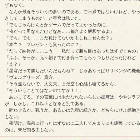
ずもなく。
なんか最近そういうの多いのである。ご不満ではないけれど、やっ
きしてしまうものだ、と星穹は呟いた。
「でもじゃんけんとかゲームでだってよかったのに」
「俺だって男なんだけどなあ……都合よく解釈するよ」
「でも、でも……まだ負けてないかもしれませんわ？」
「本当？ プレゼントも貰ったのに？」
「だって納得が……こう！ 私だって勝ち目はあったはずですもの
「ふふ、そっか。元々朝まで付き合ってもらうつもりだったけれど
「え？」
「星穹だって勝ちたいんだもんね？ じゃあやっぱりリベンジの機
「ヴェルグリーズ、貴方、」
「そう焦らないで。大丈夫、まだ空も心結も寝てるから」
「そういうことではないのですが！！」
あいしてる。その言葉には未だなれないらしい星穹は、ややシラフ
が、しかし。これ以上となると別である。
酔わせるか。戦うか。あるいは先程の続きか。どちらにせよ姫抱き
もない。
夜明け。温泉に行ったはずなのに二人してあまりにも疲弊している
のは、未だ知る由もない。