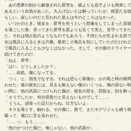
あの悪夢の刻から解放された星穹を、娘よりも息子よりも拘束して
あるという自負があった。大人げないとは解っていたが、精霊たる
らしい。寂しいのだと言われた覚えは今のところはなかった。
いつかのとき。彼女を、星穹を失うという想像をしてしまった直後
を過ごした後、戻ってきた星穹を誰よりも近くで支え、見守ってき
た。それは独占欲のようなものでもあろう。子供たちが生まれる前
女は風呂に入るときは片腕。最初こそ風呂を別にしていたのだけれ
で風呂に入ることも少なくはなかった。そして、その後のドライヤ
続けてきたのだ。
「ねえ、星穹」
「はい。どうしましたか？」
「……此処。傷になってる」
つぅ、と。指先でなぞる。それは恐らく裂傷か。かの竜と時の狭間
わせた』後の彼女には、見るも耐えない傷がいくつも。俺の居ない
い間に、他の武器につけられた傷が、彼女の背を、四肢を、顔を飾
「そうでしたか。何分背面だと見えないものでして……」
「ううん。頑張った証だからね。仕方ないよ」
キスを落とす。触れる。その傷に。唇で。まだネグリジェも纏う前
吸って。傷口に舌を這わせた。
「……っ、もう……」
「他のがつけた傷だ。俺じゃない、他の武器が」