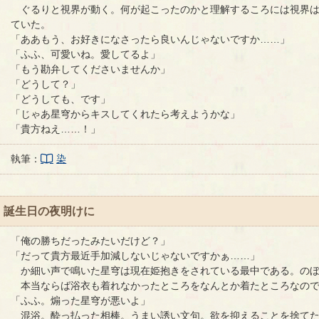
ぐるりと視界が動く。何が起こったのかと理解するころには視界は
ていた。
「ああもう、お好きになさったら良いんじゃないですか……」
「ふふ、可愛いね。愛してるよ」
「もう勘弁してくださいませんか」
「どうして？」
「どうしても、です」
「じゃあ星穹からキスしてくれたら考えようかな」
「貴方ねえ……！」
執筆：
染
誕生日の夜明けに
「俺の勝ちだったみたいだけど？」
「だって貴方最近手加減しないじゃないですかぁ……」
か細い声で鳴いた星穹は現在姫抱きをされている最中である。のぼ
本当ならば浴衣も着れなかったところをなんとか着たところなので
「ふふ。煽った星穹が悪いよ」
混浴。酔っ払った相棒。うまい誘い文句。欲を抑えることを捨てた