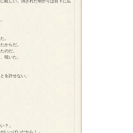
に眩しい。消された明かりは目下に広
た。
いた。
たからだ。
たのだ。
、呟いた。
とを許せない。
。
良い？」
ちがいっぱいだから！」