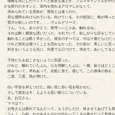
微睡を共にしたベッドへと彼女を落とす。アロマキャンドルがやけ
がる夜行のネオンと、室内を揺れるアロマしかなくて。
求められている意味が、普段とは違うのだ。
邪な感情を向けられている。向けている。その状況に、喉が鳴っ
「貴方が欲しいのです。……ヴェルグリーズ」
「うん。うん。ありがとう。星穹――じゃあ、触れるね」
それは酷く臆病な誘いだった。それでいて、欲しがりな目をして
触れることは酷く辛かった。彼女のすべては、やはり傷だらけだっ
けれど彼女は傷つくことを恐れなかった。その姿が、美しいと思っ
好きをいうようも先に、何度でも口づけて。求めて。あいしてると
子供たちを起こさないように気遣った。
けれど。離れていたぶん。心を理解したぶん。一層、振りほどくこ
絡みついて。求めあって。此処に居て。感じて。この身体の熱を
二度。三度。熱が弾けた。
白い手首を抑えつけた。細い首に赤い花を咲かせた。
そして彼女は今、人よりも長い眠りについている。
「あ、お父さん」
「ママは？」
「お母さんは疲れてるんだって。もう少しだけ、休ませてあげても
「うん！ 心結、おかあさんの心が伝わってくるの幸せだって気持