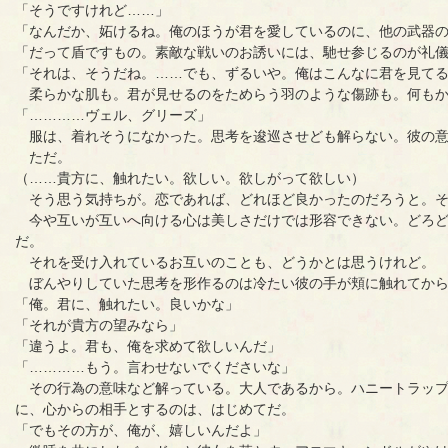
「そうですけれど……」
「なんだか、妬けるね。俺のほうが君を愛しているのに、他の武器
「だって盾ですもの。素敵な戦いのお誘いには、馳せ参じるのが礼
「それは、そうだね。……でも、ずるいや。俺はこんなに君を見て
柔らかな肌も。君が見せるのをためらう羽のような傷跡も。何もか
「…………ヴェル、グリーズ」
服は、着れそうになかった。思考を逡巡させども解らない。彼の意
ただ。
（……貴方に、触れたい。欲しい。欲しがって欲しい）
そう思う気持ちが。恋であれば、どれほど良かったのだろうと。そ
今や互いが互いへ向ける心は美しさだけでは形容できない。どろど
だ。
それを受け入れているお互いのことも、どうかとは思うけれど。
ぼんやりしていた思考を形作るのは冷たい彼の手が頬に触れてか
「俺。君に、触れたい。良いかな」
「それが貴方の望みなら」
「違うよ。君も、俺を求めて欲しいんだ」
「…………もう。言わせないでくださいな」
その行為の意味など解っている。大人であるから。ハニートラップ
に、心からの相手とするのは、はじめてだ。
「でもその方が、俺が、嬉しいんだよ」