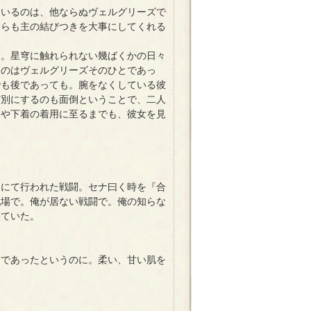
いるのは、他ならぬヴェルグリーズで
彼らも主の結びつきを大事にしてくれる
。星穹に触れられない幾ばくかの日々
たのはヴェルグリーズそのひとであっ
でも後であっても。腕をなくしている彼
ど別にするのも面倒ということで、二人
ーや下着の着用に至るまでも、彼女を見
にて行われた戦闘。セナ曰く時を『合
戦場で。俺が居ない戦闘で。俺の知らな
っていた。
であったというのに。柔い、甘い肌を