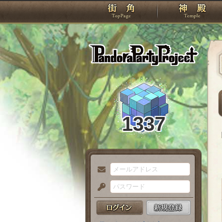
TOP
Pando
1337
メ
ー
パ
ル
ス