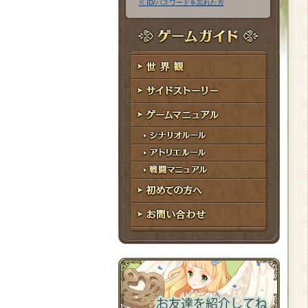
※ ID/パスワードを忘れた方
ア
ワ
ド
ー
レ
ド
ゲームガイド
ス
世界観
サイドストーリー
ゲームマニュアル
シナリオルール
アトリエルール
戦闘マニュアル
初めての方へ
お問い合わせ