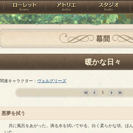
神殿
ローレット
アトリエ
raPartyProject
幕間
暖かな日々
関連キャラクター：
ヴェルグリーズ
1
«
‹
next
last
first
prev
›
»
悪夢を拭う
共に風呂をあがった。滴る水を拭いてやる。白く柔らかな項。ほん
いた。