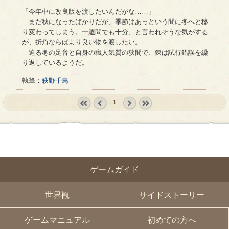
「今年中に改良版を渡したいんだがな……」
まだ秋になったばかりだが、季節はあっという間に冬へと移
り変わってしまう。一週間でも十分、と言われそうな気がする
が、折角ならばより良い物を渡したい。
迫る冬の足音と自身の職人気質の狭間で、錬は試行錯誤を繰
り返しているようだ。
執筆：
萩野千鳥
1
« first
‹
next ›
last »
prev
ゲームガイド
世界観
サイドストーリー
ゲームマニュアル
初めての方へ