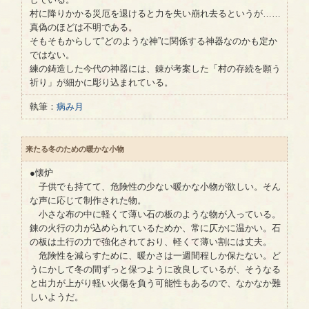
村に降りかかる災厄を退けると力を失い崩れ去るというが……
真偽のほどは不明である。
そもそもからして“どのような神”に関係する神器なのかも定か
ではない。
練の鋳造した今代の神器には、錬が考案した「村の存続を願う
祈り」が細かに彫り込まれている。
執筆：
病み月
来たる冬のための暖かな小物
●懐炉
子供でも持てて、危険性の少ない暖かな小物が欲しい。そん
な声に応じて制作された物。
小さな布の中に軽くて薄い石の板のような物が入っている。
錬の火行の力が込められているためか、常に仄かに温かい。石
の板は土行の力で強化されており、軽くて薄い割には丈夫。
危険性を減らすために、暖かさは一週間程しか保たない。ど
うにかして冬の間ずっと保つように改良しているが、そうなる
と出力が上がり軽い火傷を負う可能性もあるので、なかなか難
しいようだ。