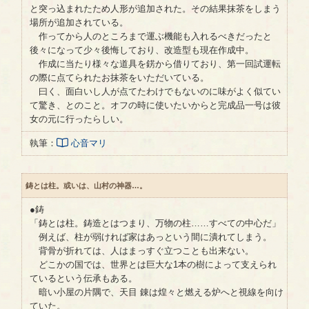
と突っ込まれたため人形が追加された。その結果抹茶をしまう
場所が追加されている。
作ってから人のところまで運ぶ機能も入れるべきだったと
後々になって少々後悔しており、改造型も現在作成中。
作成に当たり様々な道具を錺から借りており、第一回試運転
の際に点てられたお抹茶をいただいている。
曰く、面白いし人が点てたわけでもないのに味がよく似てい
て驚き、とのこと。オフの時に使いたいからと完成品一号は彼
女の元に行ったらしい。
執筆：
心音マリ
鋳とは柱。或いは、山村の神器…。
●鋳
「鋳とは柱。鋳造とはつまり、万物の柱……すべての中心だ」
例えば、柱が弱ければ家はあっという間に潰れてしまう。
背骨が折れては、人はまっすぐ立つことも出来ない。
どこかの国では、世界とは巨大な1本の樹によって支えられ
ているという伝承もある。
暗い小屋の片隅で、天目 錬は煌々と燃える炉へと視線を向け
ていた。