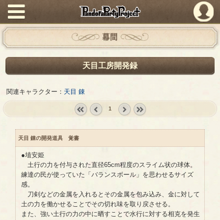
PandoraPartyProject
幕間
天目工房開発録
関連キャラクター：
天目 錬
1
« first
‹
next ›
last »
prev
天目 錬の開発道具 覚書
●埴安姫
土行の力を付与された直径65cm程度のスライム状の球体。
練達の民が使っていた「バランスボール」を思わせるサイズ
感。
刀剣などの金属を入れるとその金属を包み込み、金に対して
土の力を働かせることでその切れ味を取り戻させる。
また、強い土行の力の中に晒すことで水行に対する相克を発生