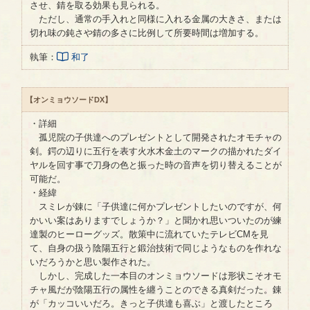
させ、錆を取る効果も見られる。
ただし、通常の手入れと同様に入れる金属の大きさ、または
切れ味の鈍さや錆の多さに比例して所要時間は増加する。
執筆：
和了
【オンミョウソードDX】
・詳細
孤児院の子供達へのプレゼントとして開発されたオモチャの
剣。鍔の辺りに五行を表す火水木金土のマークの描かれたダイ
ヤルを回す事で刀身の色と振った時の音声を切り替えることが
可能だ。
・経緯
スミレが錬に「子供達に何かプレゼントしたいのですが、何
かいい案はありますでしょうか？」と聞かれ思いついたのが練
達製のヒーローグッズ。散策中に流れていたテレビCMを見
て、自身の扱う陰陽五行と鍛治技術で同じようなものを作れな
いだろうかと思い製作された。
しかし、完成した一本目のオンミョウソードは形状こそオモ
チャ風だが陰陽五行の属性を纏うことのできる真剣だった。錬
が「カッコいいだろ。きっと子供達も喜ぶ」と渡したところ