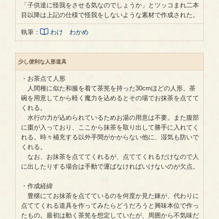
「子供達に怪我をさせる気なのでしょうか」とツッコまれ二本
目以降は上記の仕様で怪我をしないような素材で作成された。
執筆：
わけ わかめ
少し便利な人形道具
・お茶点て人形
人間種に似た和服を着て茶筅を持った30cmほどの人形。茶
碗を用意してから軽く魔力を込めるとその場でお抹茶を点てて
くれる。
水行の力が込められているためお湯の用意は不要。また腹部
に棗が入っており、ここから抹茶を取り出して勝手に入れてく
れる。時々補充する以外手間がかからない他に、湿気も防いで
くれる。
なお、お抹茶を点ててくれるが、点ててくれるだけなので人
に出したりする場合は手動で運ばなければいけないのが欠点。
・作成経緯
豊穣にてお抹茶を点てているのを何度か見た錬が、代わりに
点ててくれる道具を作ってみたらどうだろうと興味本位で作っ
たもの。最初は動く茶筅を想定していたが、周囲から不気味だ