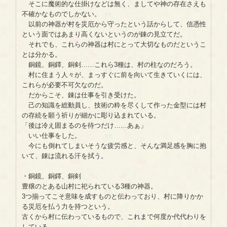
そこに魔術的な仕掛けなどは無く、ましてや神の存在さえも
不確かなものでしかない。
以前の神器が村を災厄から守ったという話からして、信憑性
という面ではあまり高くないというのが錬の見立てだ。
それでも、これらの神器は村にとって大切なものだというこ
とは分かる。
銅鏡、銅鐸、銅剣……これら3種は、村の柱なのだろう。
村に住まう人々が、まっすぐに前を向いて生きていくには、
これらが必要不可欠なのだ。
だからこそ、錬は仕事を引き受けた。
己の知識を総動員し、技術の粋を尽くして作った金型には村
の存続を願う祈りが細かに彫り込まれている。
「後は冷え固まるのを待つだけ……あぁ」
いい仕事をした。
今にも倒れてしまいそうな疲労感と、そんな満足感を胸に抱
いて、錬は流れる汗を拭う。
・銅鏡、銅鐸、銅剣
豊穣のとある山村に祀られている3種の神器。
3つ揃ってこそ意味を成すものと伝わっており、村に降りかか
る災厄を払う力を持つという。
古くから村に伝わっているもので、これまで何度か代代わりを
している。