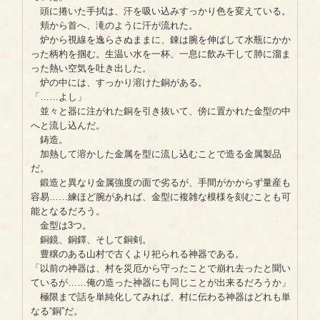
頭に捲いた手拭は、汗を吸い込みすっかり色を変えている。
頬から首へ、滝のように汗が流れた。
炉から視線を逸らさぬままに、錬は腕を伸ばして水瓶にかか
った柄杓を掴む。生温い水を一杯、一息に飲み干して肺に溜ま
った熱い空気を吐き出した。
炉の中には、すっかり溶けた銅がある。
「……よし」
並々と器に注がれた銅を引き抜いて、傍に置かれた金型の中
へと流し込んだ。
鋳造。
加熱して溶かした金属を型に流し込むことで造る金属製品
だ。
鍛造と異なり金属強度の面で劣るが、手間がかからず量産も
容易……練ほど腕があれば、金型に複雑な模様を刻むことも可
能となるだろう。
金型は3つ。
銅鏡、銅鐸、そして銅剣。
豊穣のある山村で古くより祀られる神器である。
「以前の神器は、村を災厄から守ったことで崩れ去ったと聞い
ているが……俺の造った神器にも同じことが出来るだろうか」
極限まで話を単純化してみれば、村に伝わる神器はどれも単
なる“銅”だ。