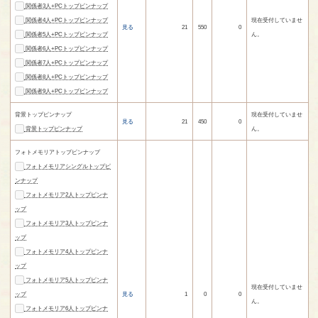
関係者3人+PCトップピンナップ
関係者4人+PCトップピンナップ
現在受付していませ
見る
21
550
0
関係者5人+PCトップピンナップ
ん。
関係者6人+PCトップピンナップ
関係者7人+PCトップピンナップ
関係者8人+PCトップピンナップ
関係者9人+PCトップピンナップ
背景トップピンナップ
現在受付していませ
見る
21
450
0
背景トップピンナップ
ん。
フォトメモリアトップピンナップ
フォトメモリアシングルトップピ
ンナップ
フォトメモリア2人トップピンナ
ップ
フォトメモリア3人トップピンナ
ップ
フォトメモリア4人トップピンナ
ップ
フォトメモリア5人トップピンナ
現在受付していませ
ップ
見る
1
0
0
ん。
フォトメモリア6人トップピンナ