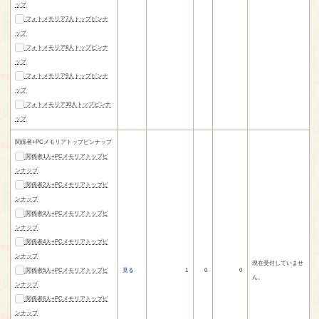
ップ
フォトメモリア7人トップピンナ
ップ
フォトメモリア8人トップピンナ
ップ
フォトメモリア9人トップピンナ
ップ
フォトメモリア10人トップピンナ
ップ
関係者+PCメモリアトップピンナップ
関係者1人+PCメモリアトップピ
ンナップ
関係者2人+PCメモリアトップピ
ンナップ
関係者3人+PCメモリアトップピ
ンナップ
関係者4人+PCメモリアトップピ
ンナップ
現在受付していませ
関係者5人+PCメモリアトップピ
見る
1
0
0
ん。
ンナップ
関係者6人+PCメモリアトップピ
ンナップ