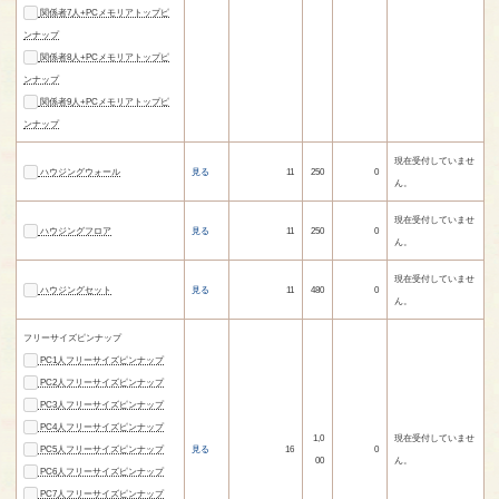
関係者7人+PCメモリアトップピ
ンナップ
関係者8人+PCメモリアトップピ
ンナップ
関係者9人+PCメモリアトップピ
ンナップ
現在受付していませ
ハウジングウォール
見る
11
250
0
ん。
現在受付していませ
ハウジングフロア
見る
11
250
0
ん。
現在受付していませ
ハウジングセット
見る
11
480
0
ん。
フリーサイズピンナップ
PC1人フリーサイズピンナップ
PC2人フリーサイズピンナップ
PC3人フリーサイズピンナップ
PC4人フリーサイズピンナップ
1,0
現在受付していませ
PC5人フリーサイズピンナップ
見る
16
0
00
ん。
PC6人フリーサイズピンナップ
PC7人フリーサイズピンナップ