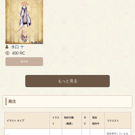
水口 十
400 RC
販売済
もっと見る
発注
イラス
制作日数
R
現在
イラスト
タイプ
リクエスト
ト
（概算）
C
制作中
現在受付していませ