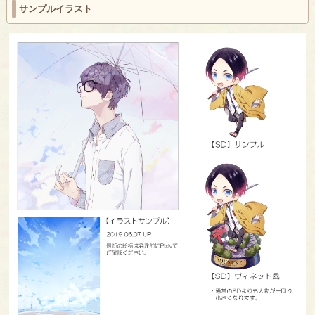
サンプルイラスト