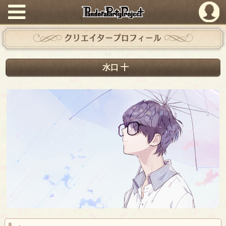
PandoraPartyProject
クリエイタープロフィール
水口 十