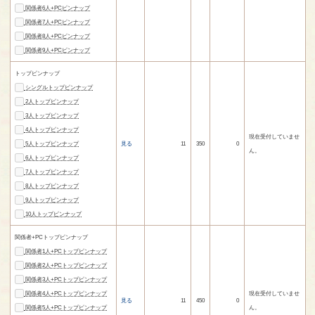
関係者6人+PCピンナップ
関係者7人+PCピンナップ
関係者8人+PCピンナップ
関係者9人+PCピンナップ
トップピンナップ
シングルトップピンナップ
2人トップピンナップ
3人トップピンナップ
4人トップピンナップ
現在受付していませ
5人トップピンナップ
見る
11
350
0
ん。
6人トップピンナップ
7人トップピンナップ
8人トップピンナップ
9人トップピンナップ
10人トップピンナップ
関係者+PCトップピンナップ
関係者1人+PCトップピンナップ
関係者2人+PCトップピンナップ
関係者3人+PCトップピンナップ
関係者4人+PCトップピンナップ
現在受付していませ
見る
11
450
0
関係者5人+PCトップピンナップ
ん。