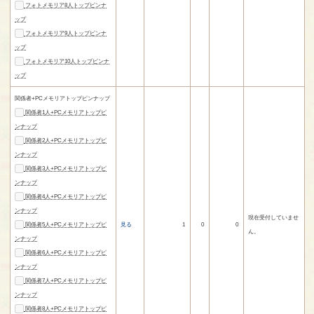
フォトメモリア8人トップピンナ
ップ
フォトメモリア9人トップピンナ
ップ
フォトメモリア10人トップピンナ
ップ
関係者+PCメモリアトップピンナップ
関係者1人+PCメモリアトップピ
ンナップ
関係者2人+PCメモリアトップピ
ンナップ
関係者3人+PCメモリアトップピ
ンナップ
関係者4人+PCメモリアトップピ
ンナップ
現在受付していませ
関係者5人+PCメモリアトップピ
見る
1
0
0
ん。
ンナップ
関係者6人+PCメモリアトップピ
ンナップ
関係者7人+PCメモリアトップピ
ンナップ
関係者8人+PCメモリアトップピ