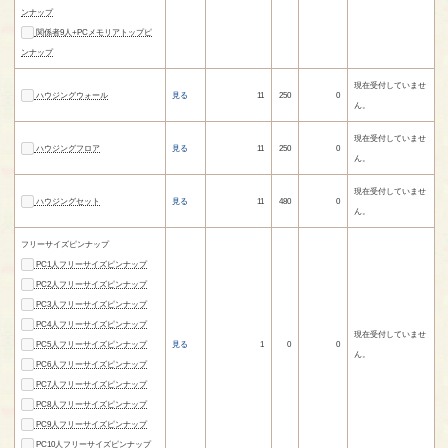
ンナップ
関係者9人+PCメモリアトップピ
ンナップ
現在受付していませ
ハウジングウォール
見る
11
250
0
ん。
現在受付していませ
ハウジングフロア
見る
11
250
0
ん。
現在受付していませ
ハウジングセット
見る
11
480
0
ん。
フリーサイズピンナップ
PC1人フリーサイズピンナップ
PC2人フリーサイズピンナップ
PC3人フリーサイズピンナップ
PC4人フリーサイズピンナップ
現在受付していませ
PC5人フリーサイズピンナップ
見る
1
0
0
ん。
PC6人フリーサイズピンナップ
PC7人フリーサイズピンナップ
PC8人フリーサイズピンナップ
PC9人フリーサイズピンナップ
PC10人フリーサイズピンナップ