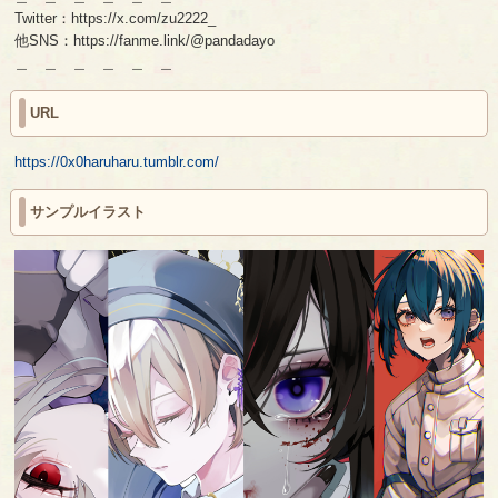
Twitter：https://x.com/zu2222_
他SNS：https://fanme.link/@pandadayo
＿ ＿ ＿ ＿ ＿ ＿
URL
https://0x0haruharu.tumblr.com/
サンプルイラスト