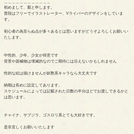
＿＿＿＿＿＿＿＿＿＿＿＿
初めまして、厭と申します。
普段はフリーでイラストレーター、Vライバーのデザインをしていま
す。
初心者の為至らぬ点が多々あるとは思いますがどうぞよろしくお願いい
たします。
中性的、少年、少女が得意です
背景や器械物は壊滅的なのでご期待には沿えないかもしれません
性的な絵は描けませんが妖艶系キャラなら大丈夫です
納期は長めに設定してあります。
スケジュールによっては記載された日数の半分ほどでお渡しできるかと
は思います。
チャイナ、サブジラ、ゴスロリ系とても大好きです。
是非宜しくお願いいたします
＿ ＿ ＿ ＿ ＿ ＿