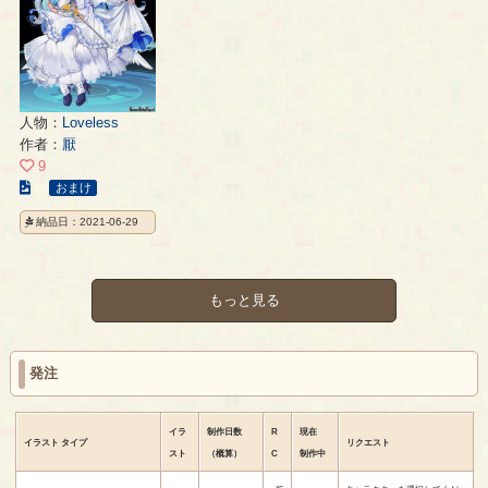
ジ
ー
ー
ジ
ジ
人物：
Loveless
作者：
厭
9
こ
おまけ
の
納品日：2021-06-29
イ
ラ
ス
ト
もっと見る
の
ペ
ー
発注
ジ
イラ
制作日数
R
現在
イラスト
タイプ
リクエスト
スト
（概算）
C
制作中