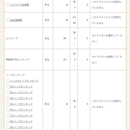
40
このイラストタイプは受付し
イクリプス全身図
見る
11
0
0
ていません。
1,0
このイラストタイプは受付し
設定資料集
見る
16
0
00
ていません。
55
キャラクターを選択してくだ
ピンナップ
見る
36～
0
0
さい。
～
60
キャラクターを選択してくだ
関係者+PCピンナップ
見る
31～
0
0
さい。
～
トップピンナップ
シングルトップピンナップ
2人トップピンナップ
3人トップピンナップ
4人トップピンナップ
35
このイラストタイプは受付し
5人トップピンナップ
見る
11
0
0
ていません。
6人トップピンナップ
7人トップピンナップ
8人トップピンナップ
9人トップピンナップ