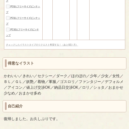
プ
PC8人フリーサイズピンナッ
プ
PC9人フリーサイズピンナッ
プ
PC10人フリーサイズピンナ
ップ
チェックしたイラストタイプのリクエスト希望する！（あと0回 / 月）
得意なイラスト
かわいい／きれい／セクシー／ダーク／ほのぼの／少年／少女／女性／
ＢＬ／ＧＬ／妖艶／着物／軍服／ゴスロリ／ファンタジー／デフォルメ
／アイコン／値上げ交渉OK／納品日交渉OK／ロリ／ショタ／おまかせ
少なめ／おまかせ多め
自己紹介
復帰しました。お久しぶりです。