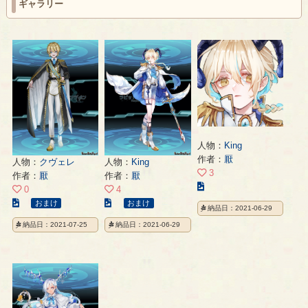
ギャラリー
人物：
King
作者：
厭
人物：
クヴェレ
人物：
King
3
作者：
厭
作者：
厭
こ
0
4
の
こ
こ
おまけ
おまけ
納品日：2021-06-29
イ
の
の
納品日：2021-07-25
納品日：2021-06-29
ラ
イ
イ
ス
ラ
ラ
ト
ス
ス
の
ト
ト
ペ
の
の
ー
ペ
ペ