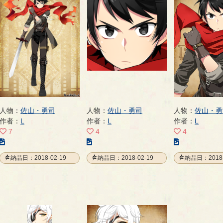
人物：
佐山・勇司
人物：
佐山・勇司
人物：
佐山・勇
作者：
L
作者：
L
作者：
L
7
4
4
こ
こ
こ
の
の
の
納品日：2018-02-19
納品日：2018-02-19
納品日：2018-
イ
イ
イ
ラ
ラ
ラ
ス
ス
ス
ト
ト
ト
の
の
の
ペ
ペ
ペ