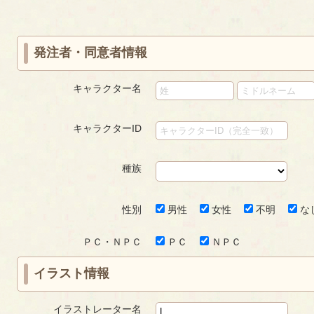
first
prev
›
»
ジ
ジ
発注者・同意者情報
キャラクター名
キャラクターID
種族
性別
男性
女性
不明
な
ＰＣ・ＮＰＣ
ＰＣ
ＮＰＣ
イラスト情報
イラストレーター名