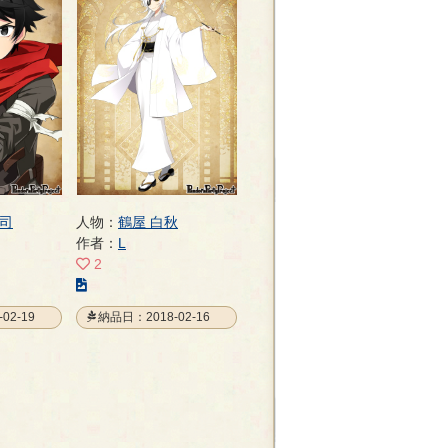
司
人物：
鶴屋 白秋
作者：
L
2
こ
の
02-19
納品日：2018-02-16
イ
ラ
ス
ト
の
ペ