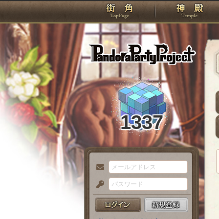
TOP
Pando
1337
メ
ー
パ
ル
ス