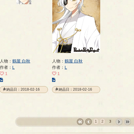
ー
ー
ー
ジ
ジ
ジ
人物：
鶴屋 白秋
人物：
鶴屋 白秋
作者：
L
作者：
L
1
1
こ
こ
の
の
納品日：2018-02-16
納品日：2018-02-16
イ
イ
ラ
ラ
ス
ス
ト
ト
の
の
1
2
3
ペ
ペ
«
‹
next
last
ー
ー