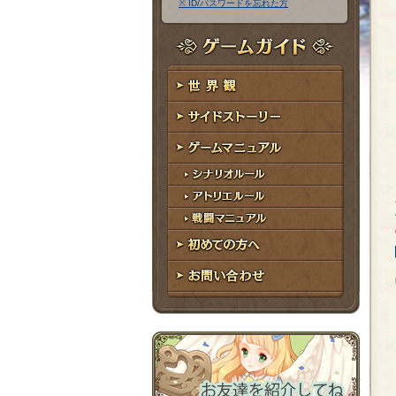
※ ID/パスワードを忘れた方
ア
ワ
ド
ー
レ
ド
ゲームガイド
ス
世界観
サイドストーリー
ゲームマニュアル
シナリオルール
アトリエルール
戦闘マニュアル
初めての方へ
お問い合わせ