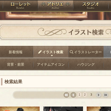
神殿
ローレット
アトリエ
raPartyProject
イラスト検索
新着情報
イラスト検索
イラストレーター
背景・前景
アイテムアイコン
ハウジング
検索結果
1
2
3
«
‹
next
last
first
prev
›
»