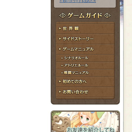
※ ID/パスワードを忘れた方
ア
ワ
ド
ー
レ
ド
ゲームガイド
ス
世界観
サイドストーリー
ゲームマニュアル
シナリオルール
アトリエルール
戦闘マニュアル
初めての方へ
お問い合わせ