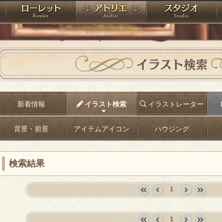
神殿
ローレット
アトリエ
raPartyProject
イラスト検索
新着情報
イラスト検索
イラストレーター
背景・前景
アイテムアイコン
ハウジング
検索結果
1
«
‹
next
last
first
prev
›
»
1