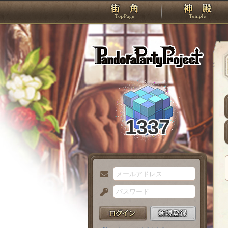
TOP
Pando
1337
メ
ー
パ
ル
ス