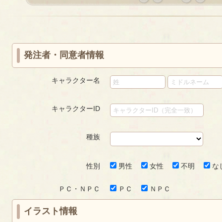
«
‹
next
last
first
prev
›
»
発注者・同意者情報
キャラクター名
キャラクターID
種族
性別
男性
女性
不明
な
ＰＣ・ＮＰＣ
ＰＣ
ＮＰＣ
イラスト情報