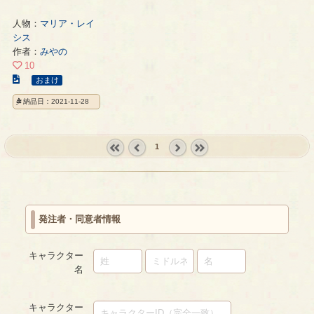
人物：
マリア・レイ
シス
作者：
みやの
10
こ
おまけ
の
納品日：2021-11-28
イ
ラ
ス
1
ト
の
« first
‹
next ›
last »
ペ
prev
ー
ジ
発注者・同意者情報
キャラクター
名
キャラクター