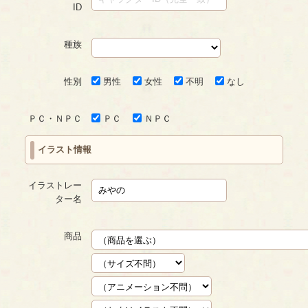
ID
種族
性別
男性
女性
不明
なし
ＰＣ・ＮＰＣ
ＰＣ
ＮＰＣ
イラスト情報
イラストレー
ター名
商品