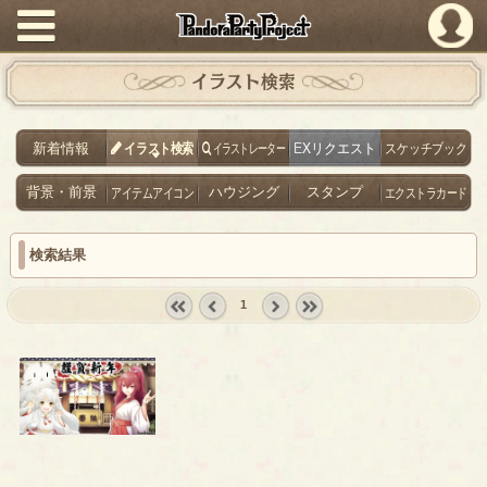
PandoraPartyProject
イラスト検索
新着情報
イラスト検索
イラストレーター
EXリクエスト
スケッチブック
背景・前景
アイテムアイコン
ハウジング
スタンプ
エクストラカード
検索結果
1
« first
‹
next ›
last »
prev