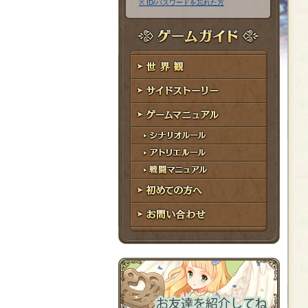
※ ID/パスワードを忘れた方
ア
ワ
ド
ー
レ
ド
ゲームガイド
ス
世界観
サイドストーリー
ゲームマニュアル
シナリオルール
アトリエルール
戦闘マニュアル
初めての方へ
お問い合わせ