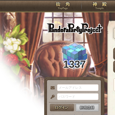
TOP
Pando
1337
メ
ー
パ
ル
ス