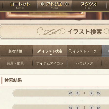
神殿
ローレット
アトリエ
raPartyProject
イラスト検索
新着情報
イラスト検索
イラストレーター
背景・前景
アイテムアイコン
ハウジング
検索結果
1
«
‹
next
last
first
prev
›
»
1