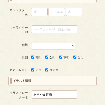
キャラクター
名
キャラクター
ID
種族
性別
男性
女性
不明
なし
ＰＣ・ＮＰＣ
ＰＣ
ＮＰＣ
イラスト情報
イラストレー
ター名