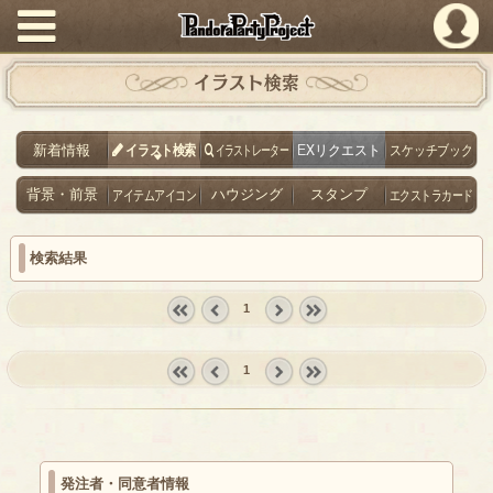
PandoraPartyProject
イラスト検索
新着情報
イラスト検索
イラストレーター
EXリクエスト
スケッチブック
背景・前景
アイテムアイコン
ハウジング
スタンプ
エクストラカード
検索結果
1
« first
‹
next ›
last »
prev
1
« first
‹
next ›
last »
prev
発注者・同意者情報