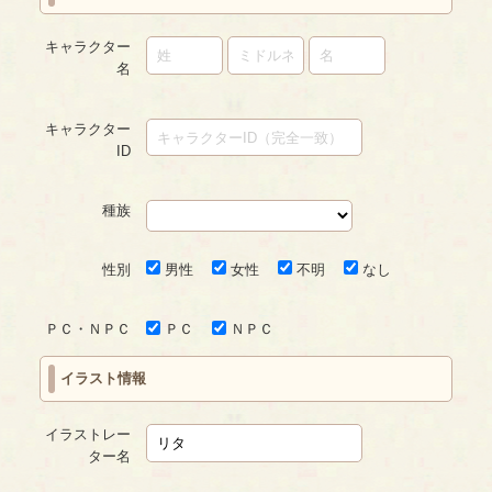
キャラクター
名
キャラクター
ID
種族
性別
男性
女性
不明
なし
ＰＣ・ＮＰＣ
ＰＣ
ＮＰＣ
イラスト情報
イラストレー
ター名