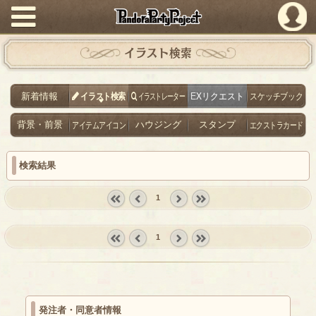
PandoraPartyProject
イラスト検索
新着情報
イラスト検索
イラストレーター
EXリクエスト
スケッチブック
背景・前景
アイテムアイコン
ハウジング
スタンプ
エクストラカード
検索結果
1
« first
‹
next ›
last »
prev
1
« first
‹
next ›
last »
prev
発注者・同意者情報