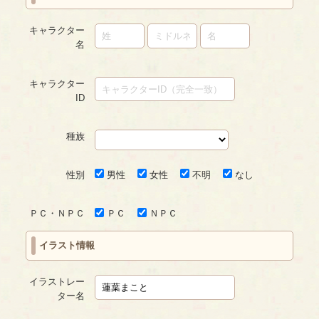
キャラクター
名
キャラクター
ID
種族
性別
男性
女性
不明
なし
ＰＣ・ＮＰＣ
ＰＣ
ＮＰＣ
イラスト情報
イラストレー
ター名