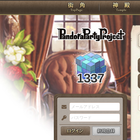
TOP
Pando
1337
メ
ー
パ
ル
ス