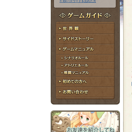
※ ID/パスワードを忘れた方
ア
ワ
ド
ー
レ
ド
ゲームガイド
ス
世界観
サイドストーリー
ゲームマニュアル
シナリオルール
アトリエルール
戦闘マニュアル
初めての方へ
お問い合わせ