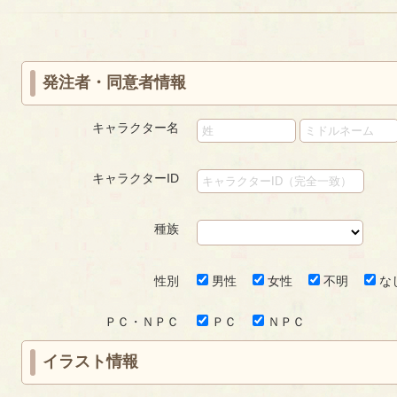
«
‹
next
last
ー
first
prev
›
»
ジ
発注者・同意者情報
キャラクター名
キャラクターID
種族
性別
男性
女性
不明
な
ＰＣ・ＮＰＣ
ＰＣ
ＮＰＣ
イラスト情報