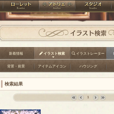
神殿
ローレット
アトリエ
raPartyProject
イラスト検索
新着情報
イラスト検索
イラストレーター
背景・前景
アイテムアイコン
ハウジング
検索結果
1
«
‹
next
last
first
prev
›
»