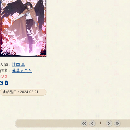
人物：
辻岡 真
作者：
蓮葉まこと
3
こ
の
納品日：2024-02-21
イ
ラ
ス
ト
の
1
ペ