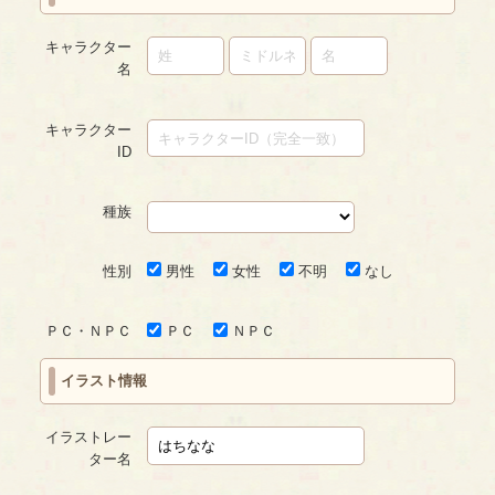
キャラクター
名
キャラクター
ID
種族
性別
男性
女性
不明
なし
ＰＣ・ＮＰＣ
ＰＣ
ＮＰＣ
イラスト情報
イラストレー
ター名