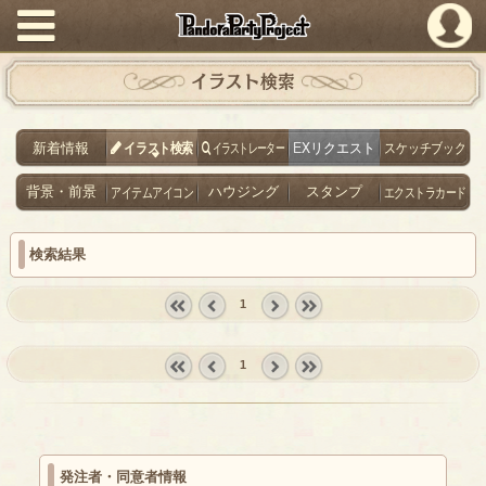
PandoraPartyProject
イラスト検索
新着情報
イラスト検索
イラストレーター
EXリクエスト
スケッチブック
背景・前景
アイテムアイコン
ハウジング
スタンプ
エクストラカード
検索結果
1
« first
‹
next ›
last »
prev
1
« first
‹
next ›
last »
prev
発注者・同意者情報