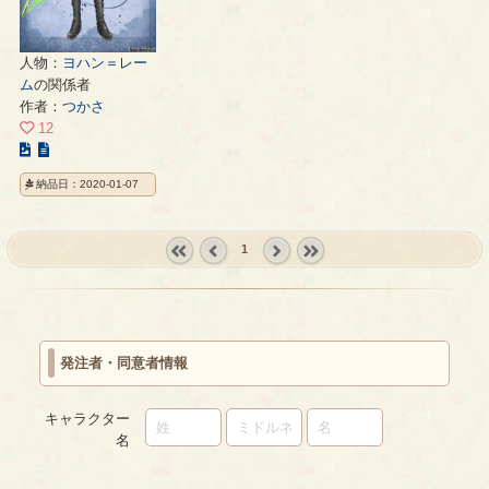
人物：
ヨハン＝レー
ム
の関係者
作者：
つかさ
12
こ
の
納品日：2020-01-07
イ
ラ
ス
1
ト
« first
‹
next ›
last »
の
prev
ペ
ー
ジ
発注者・同意者情報
キャラクター
名