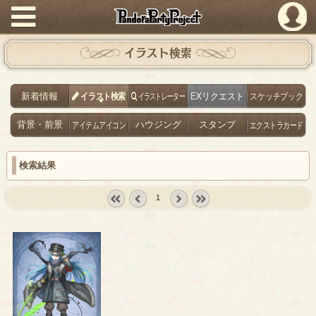
PandoraPartyProject
イラスト検索
新着情報
イラスト検索
イラストレーター
EXリクエスト
スケッチブック
背景・前景
アイテムアイコン
ハウジング
スタンプ
エクストラカード
検索結果
1
« first
‹
next ›
last »
prev