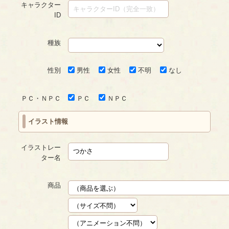
キャラクター
ID
種族
性別
男性
女性
不明
なし
ＰＣ・ＮＰＣ
ＰＣ
ＮＰＣ
イラスト情報
イラストレー
ター名
商品