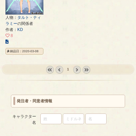
人物：
タルト・ティ
ラミー
の関係者
作者：
KD
8
こ
の
納品日：2020-03-08
イ
ラ
ス
1
ト
« first
‹
next ›
last »
の
prev
ペ
ー
ジ
発注者・同意者情報
キャラクター
名