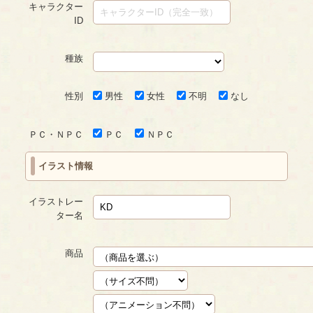
キャラクター
ID
種族
性別
男性
女性
不明
なし
ＰＣ・ＮＰＣ
ＰＣ
ＮＰＣ
イラスト情報
イラストレー
ター名
商品