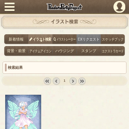
PandoraPartyProject
イラスト検索
新着情報
イラスト検索
イラストレーター
EXリクエスト
スケッチブック
背景・前景
アイテムアイコン
ハウジング
スタンプ
エクストラカード
検索結果
1
« first
‹
next ›
last »
prev