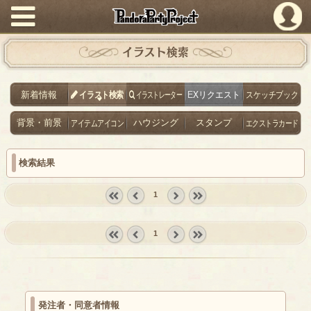
PandoraPartyProject
イラスト検索
新着情報
イラスト検索
イラストレーター
EXリクエスト
スケッチブック
背景・前景
アイテムアイコン
ハウジング
スタンプ
エクストラカード
検索結果
1
« first
‹
next ›
last »
prev
1
« first
‹
next ›
last »
prev
発注者・同意者情報