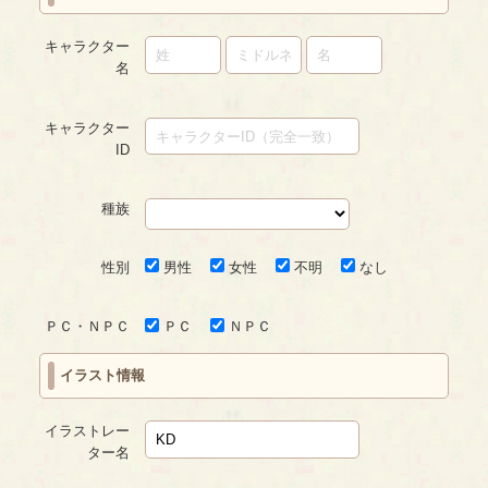
キャラクター
名
キャラクター
ID
種族
性別
男性
女性
不明
なし
ＰＣ・ＮＰＣ
ＰＣ
ＮＰＣ
イラスト情報
イラストレー
ター名