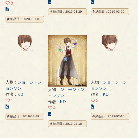
こ
こ
8
の
の
こ
納品日：2019-03-29
納品日：2019-03-29
イ
イ
の
納品日：2020-03-08
ラ
ラ
イ
ス
ス
ラ
ト
ト
ス
の
の
ト
ペ
ペ
の
ー
ー
ペ
ジ
ジ
ー
ジ
人物：
ジョージ・ジ
人物：
ジョージ・ジ
ョンソン
ョンソン
人物：
ジョージ・ジ
作者：
KD
作者：
KD
ョンソン
1
3
作者：
KD
こ
こ
4
の
の
こ
納品日：2019-03-29
納品日：2019-02-15
イ
イ
の
納品日：2019-02-15
ラ
ラ
イ
ス
ス
ラ
ト
ト