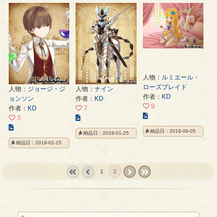
ス
の
の
ト
ペ
ペ
の
ー
ー
ペ
ジ
ジ
ー
ジ
人物：
ルミエール・
ローズブレイド
人物：
ジョージ・ジ
人物：
ナイン
作者：
KD
ョンソン
作者：
KD
9
作者：
KD
7
こ
こ
3
の
こ
の
納品日：2018-09-05
納品日：2019-01-25
イ
の
イ
納品日：2019-02-15
ラ
イ
ラ
ス
ラ
ス
ト
ス
ト
1
2
の
ト
の
ペ
« first
‹
next ›
last »
の
ペ
ー
prev
ペ
ー
ジ
ー
ジ
ジ