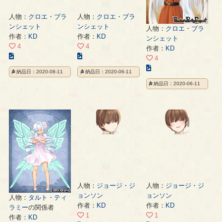
人物：
クロエ・ブラ
人物：
クロエ・ブラ
ンシェット
ンシェット
人物：
クロエ・ブラ
作者：
KD
作者：
KD
ンシェット
4
4
作者：
KD
こ
こ
4
の
の
こ
納品日：2020-08-11
納品日：2020-06-11
イ
イ
の
納品日：2020-06-11
ラ
ラ
イ
ス
ス
ラ
ト
ト
ス
の
の
ト
ペ
ペ
の
ー
ー
ペ
ジ
ジ
ー
ジ
人物：
ジョージ・ジ
人物：
ジョージ・ジ
ョンソン
ョンソン
人物：
タルト・ティ
作者：
KD
作者：
KD
ラミー
の関係者
1
1
作者：
KD