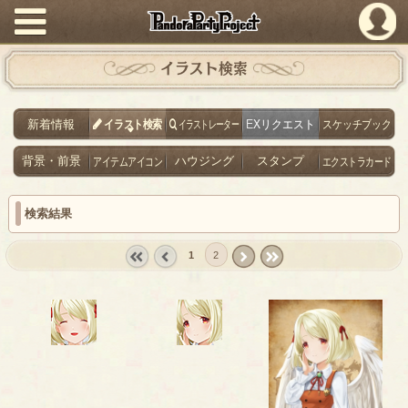
PandoraPartyProject
イラスト検索
新着情報
イラスト検索
イラストレーター
EXリクエスト
スケッチブック
背景・前景
アイテムアイコン
ハウジング
スタンプ
エクストラカード
検索結果
1
2
« first
‹
next ›
last »
prev