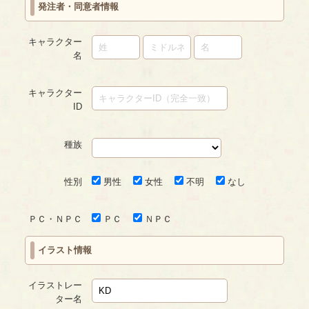
発注者・同意者情報
キャラクター
名
キャラクター
ID
種族
性別
男性
女性
不明
なし
ＰＣ・ＮＰＣ
ＰＣ
ＮＰＣ
イラスト情報
イラストレー
ター名