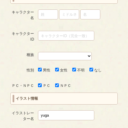
キャラクター
名
キャラクター
ID
種族
性別
男性
女性
不明
なし
ＰＣ・ＮＰＣ
ＰＣ
ＮＰＣ
イラスト情報
イラストレー
ター名