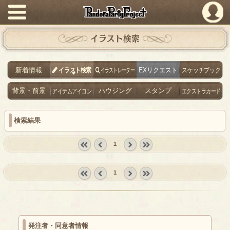
PandoraPartyProject
イラスト検索
新着情報
イラスト検索
イラストレーター
EXリクエスト
スケッチブック
背景・前景
アイテムアイコン
ハウジング
スタンプ
エクストラカード
検索結果
1
« first
‹
next ›
last »
prev
1
« first
‹
next ›
last »
prev
発注者・同意者情報