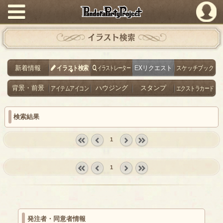
PandoraPartyProject
イラスト検索
新着情報
イラスト検索
イラストレーター
EXリクエスト
スケッチブック
背景・前景
アイテムアイコン
ハウジング
スタンプ
エクストラカード
検索結果
1
« first
‹
next ›
last »
prev
1
« first
‹
next ›
last »
prev
発注者・同意者情報