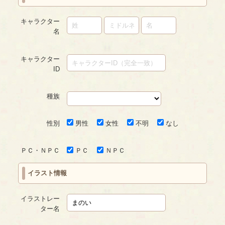
キャラクター
名
キャラクター
ID
種族
性別
男性
女性
不明
なし
ＰＣ・ＮＰＣ
ＰＣ
ＮＰＣ
イラスト情報
イラストレー
ター名