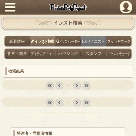
PandoraPartyProject
イラスト検索
新着情報
イラスト検索
イラストレーター
EXリクエスト
スケッチブック
背景・前景
アイテムアイコン
ハウジング
スタンプ
エクストラカード
検索結果
1
« first
‹
next ›
last »
prev
1
« first
‹
next ›
last »
prev
発注者・同意者情報