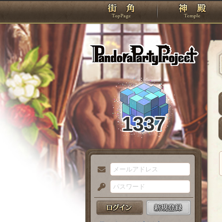
TOP
Pando
1337
メ
ー
パ
ル
ス