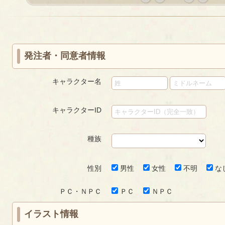
«
‹
next
last
first
prev
›
»
発注者・同意者情報
キャラクター名
キャラクターID
種族
性別
男性
女性
不明
な
ＰＣ・ＮＰＣ
ＰＣ
ＮＰＣ
イラスト情報