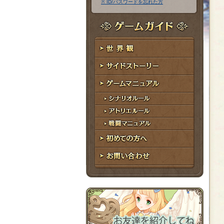
※ ID/パスワードを忘れた方
ア
ワ
ド
ー
レ
ド
ゲームガイド
ス
世界観
サイドストーリー
ゲームマニュアル
シナリオルール
アトリエルール
戦闘マニュアル
初めての方へ
お問い合わせ