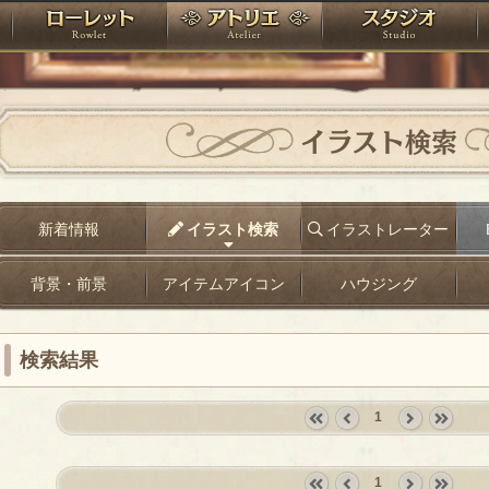
神殿
ローレット
アトリエ
raPartyProject
イラスト検索
新着情報
イラスト検索
イラストレーター
背景・前景
アイテムアイコン
ハウジング
検索結果
1
«
‹
next
last
first
prev
›
»
1